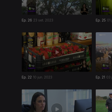
Ep. 26
23 set. 2023
Ep. 25
01 
Ep. 22
10 jun. 2023
Ep. 21
03 
686945