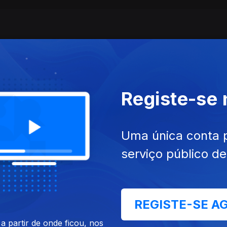
Registe-se
Uma única conta 
 dez. 2023
Ep. 36
02 dez. 2023
serviço público d
REGISTE-SE A
 partir de onde ficou, nos