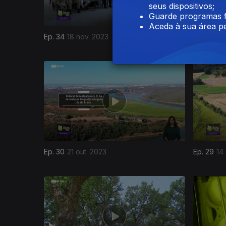
seus dispositivos;
Guarde programas f
Aceda à sua área pe
Ep. 34
18 nov. 2023
Ep. 33
11 
718507
Ep. 30
21 out. 2023
Ep. 29
14