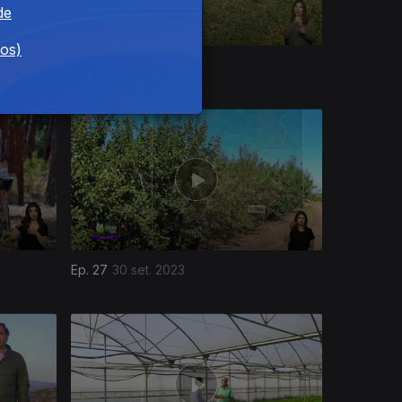
de
dos)
Ep. 31
28 out. 2023
Ep. 27
30 set. 2023