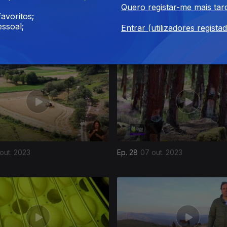
Quero registar-me mais tar
avoritos;
ssoal;
Entrar (utilizadores regista
nov. 2023
Ep. 32
04 nov. 2023
 out. 2023
Ep. 28
07 out. 2023