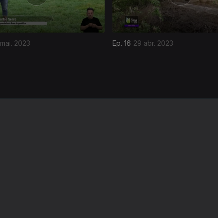
mai. 2023
Ep. 16
29 abr. 2023
Instale a aplicação
RTP Play
Disponível para iOS, Android, Apple TV, Android TV e CarPlay