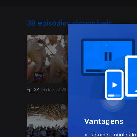
38
episódios disponíveis
Ep. 38
16 dez. 2023
Ep. 37
09
Vantagens
Retome o conteúdo a