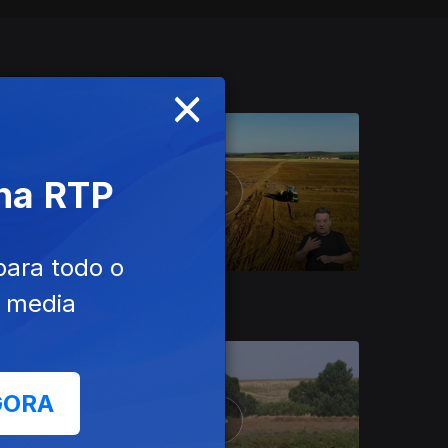
×
 na RTP
para todo o
Ep. 35
25 nov. 2023
e media
GORA