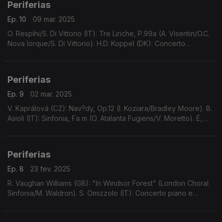
Periferias
Ep. 10
09 mar. 2025
O. Respihi/S. Di Vittorio (IT): Tre Liriche, P.99a (A. Visentin/O.C.
Nova Iorque/S. Di Vittorio). H.D. Koppel (DK): Concerto
clarinete e orq. câmara, Op.35 (J. Kruse/O.S. Aalborg/F.
Burstedt). ...
Periferias
Ep. 9
02 mar. 2025
V. Kaprálová (CZ): Nav?dy, Op.12 (I. Koziara/Bradley Moore). B.
Asioli (IT): Sinfonia, Fa m (O. Atalanta Fugiens/V. Moretto). É,
Ozi (FR): Terceira Sonata Fagote, La m (M. Lussier/A.
Keesmaat/C. Gauthier).
Periferias
Ep. 8
23 fev. 2025
R. Vaughan Williams (GB): "In Windsor Forest" (London Choral
Sinfonia/M. Waldron). S. Omizzolo (IT): Concerto piano e
orquestra (R. Prosseda/O.Fil. Londres/N. Kabaretti). ...