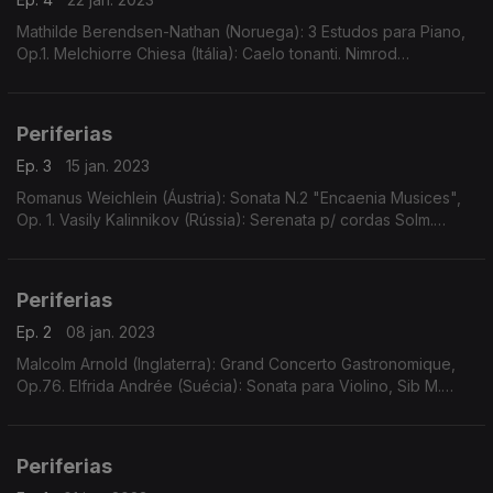
Mathilde Berendsen-Nathan (Noruega): 3 Estudos para Piano,
Op.1. Melchiorre Chiesa (Itália): Caelo tonanti. Nimrod
Borenstein (Israel/França/RU): Light and Darkness. Johann J.
Kress (Alemanha): Concerto para Violino N.3
Periferias
Ep. 3
15 jan. 2023
Romanus Weichlein (Áustria): Sonata N.2 "Encaenia Musices",
Op. 1. Vasily Kalinnikov (Rússia): Serenata p/ cordas Solm.
Fanny Hünerwadel (Suíça): Introdução, Var. e Rondó p/ piano.
Charles Camilleri (Malta): Suite Malta
Periferias
Ep. 2
08 jan. 2023
Malcolm Arnold (Inglaterra): Grand Concerto Gastronomique,
Op.76. Elfrida Andrée (Suécia): Sonata para Violino, Sib M.
Georg Wilhelm Rauchenecker (Alemanha): Obra Musical
Sinfónica ao Estilo de uma Abertura, em Mi M.
Periferias