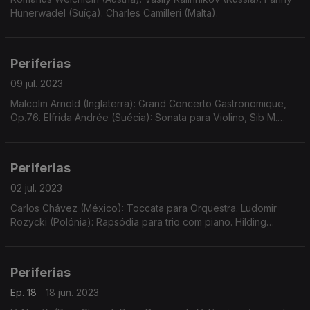
Hünerwadel (Suíça). Charles Camilleri (Malta).
Periferias
09 jul. 2023
Malcolm Arnold (Inglaterra): Grand Concerto Gastronomique,
Op.76. Elfrida Andrée (Suécia): Sonata para Violino, Sib M.
Georg Wilhelm Rauchenecker (Alemanha): Obra Musical
Sinfónica ao Estilo de uma Abertura, em Mi M.
Periferias
02 jul. 2023
Carlos Chávez (México): Toccata para Orquestra. Ludomir
Rozycki (Polónia): Rapsódia para trio com piano. Hilding
Rosenberg (Suécia): Suite para piano, Op.20. Cipriani Potter
(Inglaterra): Abertura de "Cymbeline".
Periferias
Ep. 18
18 jun. 2023