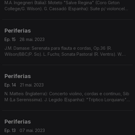
M.A. Ingegneri (Itália): Moteto "Salve Regina" (Coro Girton
College/G. Wilson). G. Cassadó (Espanha): Suite p/ violoncelo
solo (D. Doruk). ...
Periferias
Ep. 15
28 mai. 2023
J.M. Damase: Serenata para flauta e cordas, Op.36 (R.
Wilson/BBC/P. So). L. Fuchs; Sonata Pastoral (R. Ventris). W.
Smethergell: Abertura a 8, Fa M, Op.5, N.5;G.M (Bostock).
Cesare: La Foccarina (Seicento Stravagante).
Periferias
Ep. 14
21 mai. 2023
N. Matteis (Inglaterra): Concerto violino, cordas e contínuo, Sib
M (La Serenissima). J. Legido (Espanha): "Tríptico Lorquiano"
(R. Lojendio/I. Alfageme). E. Giuliani (Áustria), etc.
Periferias
Ep. 13
07 mai. 2023