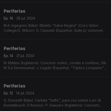
Bostock. G.M. Cesare (Itália): La Foccarina.
Periferias
Ep. 16
28 jul. 2024
M.A. Ingegneri (Itália): Moteto "Salve Regina" (Coro Girton
College/G. Wilson). G. Cassadó (Espanha): Suite p/ violoncelo
solo (D. Doruk). J. Higdon (EUA): "Concerto 4-3", p/ 2 violinos,
contrbx e orq (Time for Three)
Periferias
Ep. 14
21 jul. 2024
N. Matteis (Inglaterra): Concerto violino, cordas e contínuo, Sib
M (La Serenissima). J. Legido (Espanha): "Tríptico Lorquiano"
(R. Lojendio/I. Alfageme). E...
Periferias
Ep. 12
14 jul. 2024
G. Donizetti (Itália): Cantata "Saffo", para voz solista e pn (A.
Bonitatibus/A. D'Aronzo). P. Sawyers (Inglaterra): Concerto
para viola e orquestra (D. Rowland/O. Sinf. Inglesa/K. Woods). ...