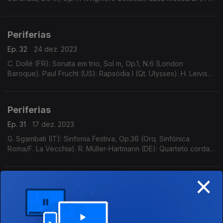
Suite piano 4 mãos, Op.13 (E. Friscioni/A. Pompa-Baldi).
Periferias
Ep. 32
24 dez. 2023
C. Dollé (FR): Sonata em trio, Sol m, Op.1, N.6 (London
Baroque). Paul Frucht (US): Rapsódia I (Qt. Ulysses). H. Leiviskä
(FI): Sinfonia N.2, Op.27 (O. S. Lahti/D. Stasevska).
Periferias
Ep. 31
17 dez. 2023
G. Sgambati (IT): Sinfonia Festiva, Op.36 (Orq. Sinfónica
Roma/F. La Vecchia). R. Müller-Hartmann (DE): Quarteto cordas
N.2, Op.38 (ARC Ensemble). B. Papadopulo (HR): Concertino
piccolo e cordas (F. Viola/Orq. Teatro Nci
×
Ep. 30
03 dez. 2023
P. Malmborg-Ward (SE): "Growing, coming, filing up", p/ sax
sop (A. Paulsson). A.M. Herz (DE): "Rundfunk Musik für 8
Instrumente", Op.9 (E-Mex Ensemble). C. Geist (DE): "Die mit