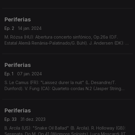
Sonata (S. Andreeva).
Periferias
Ep. 2
14 jan. 2024
M. Rózsa (HU): Abertura concerto sinfónico, Op.26a (O.F.
Estatal Alemã Renânia-Palatinado/G. Bühl). J. Andersen (DK): 6
peças salão em 2 suites, p/ fl e pn, Op.24 (A. Walentin/B.J,
Tange). Etc.
Periferias
Ep. 1
07 jan. 2024
S. Le Camus (FR): "Laissez durer la nuit" (L. Desandre/T.
Dunford). V. Fung (CA): Quarteto cordas N.2 (Jasper String
Quartet). C. Frühling (AT): Trio clarinete, violoncelo e piano, La
m, Op.40 (Quantum Clarinet Trio).
Periferias
Ep. 33
31 dez. 2023
B. Arcila (US): "Snake Oil Ballad" (B. Arcila). R. Holloway (GB):
Serenata, Do M, Op.41 (Wigmore Soloists). Luca Moscardi (IT):