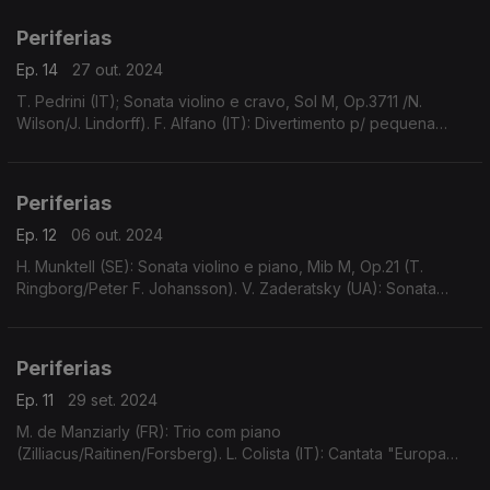
Periferias
Ep. 14
27 out. 2024
T. Pedrini (IT); Sonata violino e cravo, Sol M, Op.3711 /N.
Wilson/J. Lindorff). F. Alfano (IT): Divertimento p/ pequena
orquestra e piano obbligato (V. Rabagliati/OS Milão/G.
Grazioli)...
Periferias
Ep. 12
06 out. 2024
H. Munktell (SE): Sonata violino e piano, Mib M, Op.21 (T.
Ringborg/Peter F. Johansson). V. Zaderatsky (UA): Sonata
piano (N.4), Fa m (Anna Zassimova).
Periferias
Ep. 11
29 set. 2024
M. de Manziarly (FR): Trio com piano
(Zilliacus/Raitinen/Forsberg). L. Colista (IT): Cantata "Europa
Rapita" (Paola V. Molinari/Giardino di Delizie). V. Rietti (IT/US):