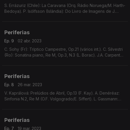
S. Errázuriz (Chile): La Caravana (Orq. Rádio Noruega/M. Harth-
Bedoya). P. Isólfsson (Islândia): Do Livro de Imagens de J.
Hallgrímsson (O.S. Islândia/R. Gamba). M.A. Bonds (EUA):
Cantata "Credo", etc.
Periferias
Ep. 9
02 abr. 2023
C. Sohy (Fr): Tríptico Campestre, Op.21 (vários int.). C. Silvestri
(Ro): Sonatina piano, Re M, Op.3, N.3 (L. Borac). J.A. Carpenter
(EUA): Patterns (M. Cheatock, Orq). L. Auerbach (Ru/Aus/EUA):
Postludium
Periferias
Ep. 8
26 mar. 2023
V. Kaprálová: Prelúdios de Abril, Op.13 (F. Kay). A. Denéréaz:
Sinfonia N.2, Re M (O.F. Volgogrado/E. Siffert). L. Gassmann:
Quinteto p/ oboé e qt. cordas, sobre "Amor e Psique", H.571.
Tradicional "Hora din kaval"
Periferias
Ep. 7
19 mar. 2023