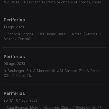
N.2, Re M; L. Gassmann: Quinteto p/ oboé e qt. cordas, sobre
"Amor e Psique", H.571; Tradicional: "Hora din kaval"
Periferias
13 ago. 2023
E. Zádor (Hungria). E. Del Cinque (Itália). L. Netzel (Suécia). D.
Smirnov (Rússia).
Periferias
06 ago. 2023
N. Boulanger (Fr). C. Mannelli (It). J.M. Campos (Es). A. Reicha
(Ch). R. Gipps (RU).
Periferias
Ep. 17
04 ago. 2023
J. Lupi (França): Moteto "Apparens Christus" (Siglo de Oro/P.