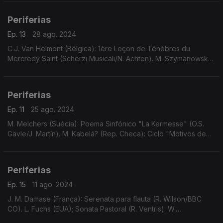
Chess Serenade (Rossetti/Koukl).
Periferias
Ep. 13
28 ago. 2024
C.J. Van Helmont (Bélgica): 1ère Leçon de Ténèbres du
Mercredy Saint (Scherzi Musicali/N. Achten). M. Szymanowska
(Polónia): 6 Minuetos (A. Kostritsa). ...
Periferias
Ep. 11
25 ago. 2024
M. Melchers (Suécia): Poema Sinfónico "La Kermesse" (O.S.
Gävle/J. Martín). M. Kabelá? (Rep. Checa): Ciclo "Motivos de
Terras Exóticas" (J. Bartoš). ...
Periferias
Ep. 15
11 ago. 2024
J. M. Damase (França): Serenata para flauta (R. Wilson/BBC
CO). L. Fuchs (EUA); Sonata Pastoral (R. Ventris). W.
Smethergell (UK): Abertura a 8, Op.5, N.5 (O.C. S. Alemanha/D.