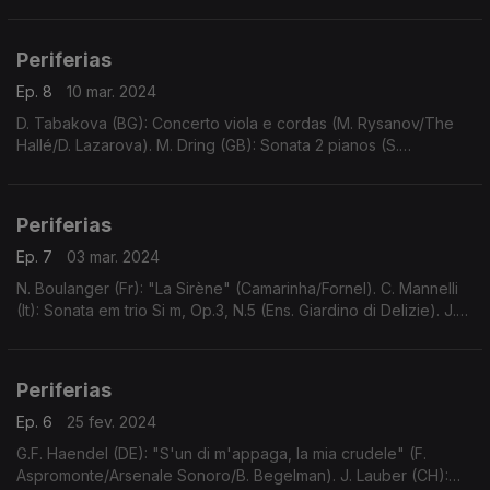
Dubugnon (CH): Sinfonia de Câmara N.2, Op.77
(Musikkollegium Winterthur/T. Zehetmair).
Periferias
Ep. 8
10 mar. 2024
D. Tabakova (BG): Concerto viola e cordas (M. Rysanov/The
Hallé/D. Lazarova). M. Dring (GB): Sonata 2 pianos (S.
Callaghan/H. Takenouchi). W. Fortner (DE): 4 Canções sobre
poemas de H+olderlin (C. Jung/J.R. Wolthius).
Periferias
Ep. 7
03 mar. 2024
N. Boulanger (Fr): "La Sirène" (Camarinha/Fornel). C. Mannelli
(It): Sonata em trio Si m, Op.3, N.5 (Ens. Giardino di Delizie). J.M.
Campos (Es): Serenata para cordas (Ens. Bambú). ...
Periferias
Ep. 6
25 fev. 2024
G.F. Haendel (DE): "S'un di m'appaga, la mia crudele" (F.
Aspromonte/Arsenale Sonoro/B. Begelman). J. Lauber (CH):