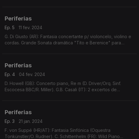
Sinfonia N.4 (O.S. Biel Solothurn/K. Zehnder). F.T. Frölich (CH):
"Rückkerhr in die Heimat" (R. Höhn/S. H
Periferias
Ep. 5
11 fev. 2024
G. Di Giusto (AR): Fantasia concertante p/ violoncelo, violino e
cordas. Grande Sonata dramática "Tito e Berenice" para
violoncelo e piano.
Periferias
Ep. 4
04 fev. 2024
D. Howell (GB): Concerto piano, Re m (D. Driver/Orq. Sinf.
Escocesa BBC/R. Miller). G.B. Casali (IT): 2 excertos de
Confitebor, Re M (Costanzi Consort/Peter Leech). H. Bosmans
(NL): Sonata violoncelo e piano, La m (J. Fr
Periferias
Ep. 3
21 jan. 2024
F. von Suppé (HR/AT): Fantasia Sinfónica (Oquestra
Tonkünstler/O. Rudner). C. Schittenhelm (FR): Wild Piano