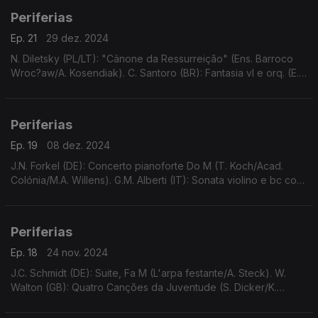
Periferias
Ep. 21
29 dez. 2024
N. Diletsky (PL/LT): "Cânone da Ressurreição" (Ens. Barroco
Wroc?aw/A. Kosendiak). C. Santoro (BR): Fantasia vl e orq. (E.
Baldini/O.F. Goiás/N. Thomson). ...
Periferias
Ep. 19
08 dez. 2024
J.N. Forkel (DE): Concerto pianoforte Do M (T. Koch/Acad.
Colónia/M.A. Willens). G.M. Alberti (IT): Sonata violino e bc cont.
Op.3 N.4, transcr. fl bisel (M. Volbers/A. von Heissen)...
Periferias
Ep. 18
24 nov. 2024
J.C. Schmidt (DE): Suite, Fa M (L'arpa festante/A. Steck). W.
Walton (GB): Quatro Canções da Juventude (S. Dicker/K.
Tunnicliffe). ...