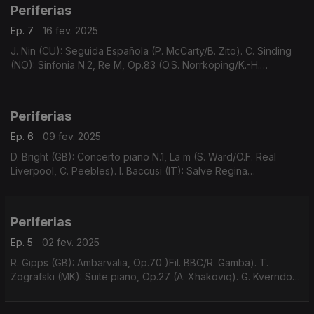
Periferias
Ep. 7
16 fev. 2025
J. Nin (CU): Seguida Española (P. McCarty/B. Zito). C. Sinding
(NO): Sinfonia N.2, Re M, Op.83 (O.S. Norrköping/K.-H.
Steffens). ...
Periferias
Ep. 6
09 fev. 2025
D. Bright (GB): Concerto piano N.1, La m (S. Ward/O.F. Real
Liverpool, C. Peebles). I. Baccusi (IT): Salve Regina
(Luminatus/D. Bray). A. Dorman (IL): Concerto piccolo (M.
Kaufman/E. Avni/Metropolis Ens./A. Cyr).
Periferias
Ep. 5
02 fev. 2025
R. Gipps (GB): Ambarvalia, Op.70 )Fil. BBC/R. Gamba). T.
Zografski (MK): Suite piano, Op.27 (A. Xhakoviq). G. Kverndokk
(NO): Suite Três Quadros (OS Trondheim/A.R. Meyer). J.-B.
Lully (FR): Chaconne d'Amadis (S. Yates).