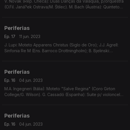
V. Novák (Rep. Checa): Duas Danças da Valáquia, p/orquestra
(O.Fil. Janá?ek Ostrava/M. Štilec). M. Bach (Áustria): Quinteto
com piano, La m, "Volga" (O. Triendl et al.). J. Sheppard
(Inglaterra): etc.
Periferias
Ep. 17
11 jun. 2023
J. Lupi: Moteto Apparens Christus (Siglo de Oro); J.J. Agrell:
Sinfonia Re M (Ens. Barroco Drottningholm); B. Bjelinski:
Prelúdio, Ária e Rondó (T. Plath//O. Triendl); A. Lotti: Cantata
Aurae Ienes (La Festa Musicale)
Periferias
Ep. 16
04 jun. 2023
M.A. Ingegneri (Itália): Moteto "Salve Regina" (Coro Girton
College/G. Wilson). G. Cassadó (Espanha): Suite p/ violoncelo
solo (D. Doruk). J. Higdon (EUA): "Concerto 4-3", p/ 2 violinos,
contrbx e orquestra, etc.
Periferias
Ep. 16
04 jun. 2023