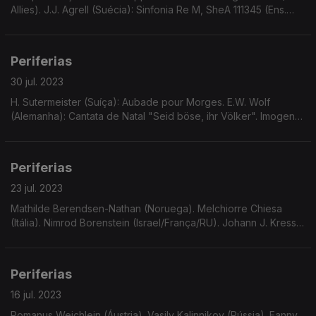
Allies). J.J. Agrell (Suécia): Sinfonia Re M, SheA 111345 (Ens.
Barroco Drottningholm). ...
Periferias
30 jul. 2023
H. Sutermeister (Suíça): Aubade pour Morges. E.W. Wolf
(Alemanha): Cantata de Natal "Seid böse, ihr Völker". Imogen
Holst (Inglaterra): Duo para viola e piano. J.M. Fasch
(Alemanha): Concerto para trompete, violino e tc.
Periferias
23 jul. 2023
Mathilde Berendsen-Nathan (Noruega). Melchiorre Chiesa
(Itália). Nimrod Borenstein (Israel/França/RU). Johann J. Kress
(Alemanha).
Periferias
16 jul. 2023
Romanus Weichlein (Áustria). Vasily Kalinnikov (Rússia). Fanny