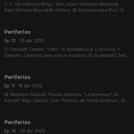
C.-J. Van Helmont (Bélg.): 1ère Leçon Ténèbres Mercredy
Saint (Scherzi Musicali/N. Achten). M. Szymanowska (Pol.): 6
Minuetos (A. Kostritsa). S. Silverman (EUA): Trio N.1, In
Celebration (Trio Kalichstein-Laredo-Robinson
Periferias
Ep. 12
30 abr. 2023
G. Donizetti: Cantata "Saffo" (A. Bonitatibus/A. D'Aronzo). P.
Sawyers: Concerto para viola e orquestra (D. Rowland/O. Sinf.
Inglesa/K. Woods). E. Jancourt: Grande Sonata N.2, Do M (M.
Lussier/C. Paquette-Roy)
Periferias
Ep. 11
16 abr. 2023
M. Melchers (Suécia): Poema Sinfónico "La Kermesse"; M.
Kabelá? (Rep. Checa): Ciclo "Motivos de Terras Exóticas"; M.
Neri (Itália): Sonata Décima, a 8, Op.2; C. Guarnieri (Brasil):
Canções "Acalanto"/"Cuñatan"
Periferias
Ep. 10
09 abr. 2023