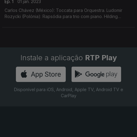
Ep. 1
01 jan. 2023
Carlos Chávez (México): Toccata para Orquestra. Ludomir
Rozycki (Polónia): Rapsódia para trio com piano. Hilding
Rosenberg (Suécia): Suite para piano, Op.20. Cipriani Potter
(Inglaterra): Abertura de "Cymbeline".
Instale a aplicação
RTP Play
Disponível para iOS, Android, Apple TV, Android TV e
CarPlay