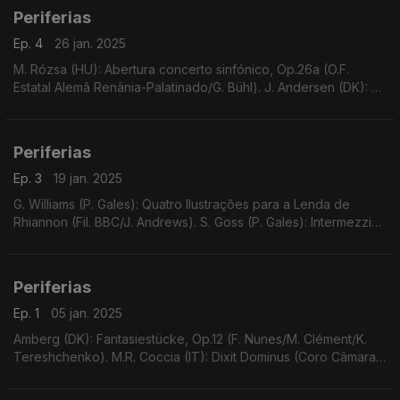
Periferias
Ep. 4
26 jan. 2025
M. Rózsa (HU): Abertura concerto sinfónico, Op.26a (O.F.
Estatal Alemã Renânia-Palatinado/G. Bühl). J. Andersen (DK): 6
peças salão em 2 suites, p/ fl e pn, Op.24 (A. Walentin/B.J,
Tange). ...
Periferias
Ep. 3
19 jan. 2025
G. Williams (P. Gales): Quatro Ilustrações para a Lenda de
Rhiannon (Fil. BBC/J. Andrews). S. Goss (P. Gales): Intermezzi
para guitarra romântica e pianoforte (A.-S. Ramírez/S. Arnold).
...
Periferias
Ep. 1
05 jan. 2025
Amberg (DK): Fantasiestücke, Op.12 (F. Nunes/M. Clément/K.
Tereshchenko). M.R. Coccia (IT): Dixit Dominus (Coro Câmara
Univ. Cardiff/R. Court/P. Leech). P. Harrison (GB): Sonata
Violoncelo e piano (A. Neary/J. Coleman).