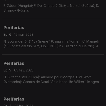
E. Zádor (Hungria); E. Del Cinque (Itália); L. Netzel (Suécia); D.
Smirnov (Rússia)
Periferias
Ep. 6
12 mar. 2023
N. Boulanger (Fr): "La Sirène" (Camarinha/Fornel). C. Mannelli
(It): Sonata em trio Si m, Op.3, N.5 (Ens. Giardino di Delizie). J.M.
Campos (Es): Serenata para cordas (Ens. Bambú). A. Reicha
(Ch), etc.
Periferias
Ep. 5
05 fev. 2023
H. Sutermeister (Suíça): Aubade pour Morges. E.W. Wolf
(Alemanha): Cantata de Natal "Seid böse, ihr Völker". Imogen
Holst (Inglaterra): Duo para viola e piano. J.M. Fasch
(Alemanha): Concerto para trompete, violino e cor
Periferias
Ep. 4
22 jan. 2023