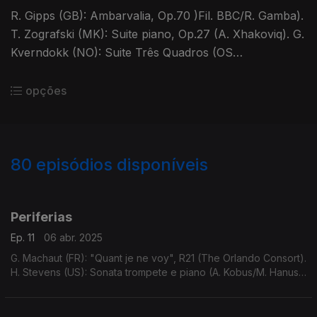
R. Gipps (GB): Ambarvalia, Op.70 )Fil. BBC/R. Gamba).
T. Zografski (MK): Suite piano, Op.27 (A. Xhakoviq). G.
Kverndokk (NO): Suite Três Quadros (OS
Trondheim/A.R. Meyer). J.-B. Lully (FR): Chaconne
d'Amadis (S. Yates).
opções
80
episódios disponíveis
814499
781930
739377
718465
703581
727676
662909
Periferias
Ep. 11
06 abr. 2025
G. Machaut (FR): "Quant je ne voy", R21 (The Orlando Consort).
H. Stevens (US): Sonata trompete e piano (A. Kobus/M. Hanus-
Kobus). S.S. Wesley (GB): The Wilderness and The Solitary
Place ...