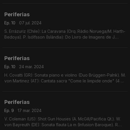
Periferias
Ep. 10
07 jul. 2024
S. Errázuriz (Chile): La Caravana (Orq. Rádio Noruega/M. Harth-
Bedoya). P. Isólfsson (Islândia): Do Livro de Imagens de J.
Hallgrímsson (O.S. Islândia/R. Gamba). ...
Periferias
Ep. 10
24 mar. 2024
H. Covatti (GR): Sonata piano e violino (Duo Brüggen-Palnk). M.
von Martinez (AT): Cantata sacra "Come le limpide onde" (4 vv
solistas, saltério, Salzburger Hofmusik, W. Brunner).
Periferias
Ep. 9
17 mar. 2024
V. Coleman (US): Shot Gun Houses (A. McGill/Pacifica Qt.). W.
von Bayreuth (DE): Sonata flauta La m (Infusion Baroque). R.