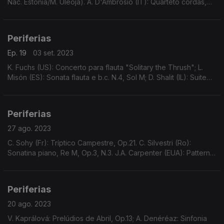
Nac. Estónia/M. Üleoja). A. D'Ambrosio (IT): Quarteto cordas,
Do m, Op.42 (Qt. Archos). J. Noble (CA): "Folk Suite" (L.
Deutsch/A. Cicchillitti).
Periferias
Ep. 19
03 set. 2023
K. Fuchs (US): Concerto para flauta "Solitary the Thrush"; L.
Misón (ES): Sonata flauta e b.c. N.4, Sol M; D. Shalit (IL): Suite
orquestra de cordas
Periferias
27 ago. 2023
C. Sohy (Fr): Tríptico Campestre, Op.21. C. Silvestri (Ro):
Sonatina piano, Re M, Op.3, N.3. J.A. Carpenter (EUA): Patterns,
para piano e orquestra. L. Auerbach (Ru/Aus/EUA): Postludium,
para vlc e pn
Periferias
20 ago. 2023
V. Kaprálová: Prelúdios de Abril, Op.13; A. Denéréaz: Sinfonia