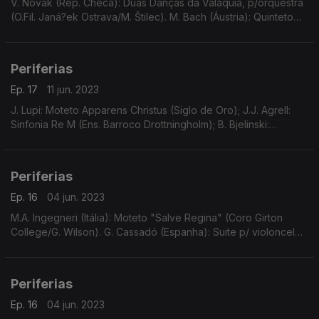
V. Novák (Rep. Checa): Duas Danças da Valáquia, p/orquestra
(O.Fil. Janá?ek Ostrava/M. Štilec). M. Bach (Áustria): Quinteto
com piano, La m, "Volga" (O. Triendl et al.). J. Sheppard
(Inglaterra): etc.
Periferias
Ep. 17
11 jun. 2023
J. Lupi: Moteto Apparens Christus (Siglo de Oro); J.J. Agrell:
Sinfonia Re M (Ens. Barroco Drottningholm); B. Bjelinski:
Prelúdio, Ária e Rondó (T. Plath//O. Triendl); A. Lotti: Cantata
Aurae Ienes (La Festa Musicale)
Periferias
Ep. 16
04 jun. 2023
M.A. Ingegneri (Itália): Moteto "Salve Regina" (Coro Girton
College/G. Wilson). G. Cassadó (Espanha): Suite p/ violoncelo
solo (D. Doruk). J. Higdon (EUA): "Concerto 4-3", p/ 2 violinos,
contrbx e orquestra, etc.
Periferias
Ep. 16
04 jun. 2023