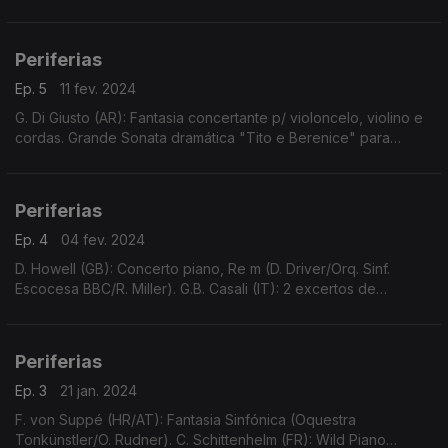
Sinfonia N.4 (O.S. Biel Solothurn/K. Zehnder). F.T. Frölich (CH):
"Rückkerhr in die Heimat" (R. Höhn/S. H
Periferias
Ep. 5
11 fev. 2024
G. Di Giusto (AR): Fantasia concertante p/ violoncelo, violino e
cordas. Grande Sonata dramática "Tito e Berenice" para
violoncelo e piano.
Periferias
Ep. 4
04 fev. 2024
D. Howell (GB): Concerto piano, Re m (D. Driver/Orq. Sinf.
Escocesa BBC/R. Miller). G.B. Casali (IT): 2 excertos de
Confitebor, Re M (Costanzi Consort/Peter Leech). H. Bosmans
(NL): Sonata violoncelo e piano, La m (J. Fr
Periferias
Ep. 3
21 jan. 2024
F. von Suppé (HR/AT): Fantasia Sinfónica (Oquestra
Tonkünstler/O. Rudner). C. Schittenhelm (FR): Wild Piano