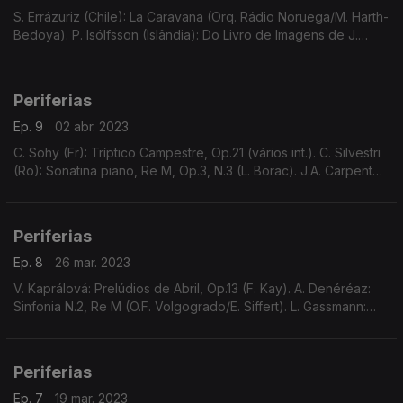
S. Errázuriz (Chile): La Caravana (Orq. Rádio Noruega/M. Harth-
Bedoya). P. Isólfsson (Islândia): Do Livro de Imagens de J.
Hallgrímsson (O.S. Islândia/R. Gamba). M.A. Bonds (EUA):
Cantata "Credo", etc.
Periferias
Ep. 9
02 abr. 2023
C. Sohy (Fr): Tríptico Campestre, Op.21 (vários int.). C. Silvestri
(Ro): Sonatina piano, Re M, Op.3, N.3 (L. Borac). J.A. Carpenter
(EUA): Patterns (M. Cheatock, Orq). L. Auerbach (Ru/Aus/EUA):
Postludium
Periferias
Ep. 8
26 mar. 2023
V. Kaprálová: Prelúdios de Abril, Op.13 (F. Kay). A. Denéréaz:
Sinfonia N.2, Re M (O.F. Volgogrado/E. Siffert). L. Gassmann:
Quinteto p/ oboé e qt. cordas, sobre "Amor e Psique", H.571.
Tradicional "Hora din kaval"
Periferias
Ep. 7
19 mar. 2023