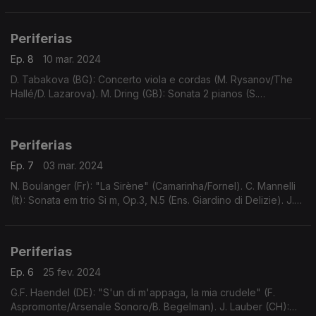
Dubugnon (CH): Sinfonia de Câmara N.2, Op.77
(Musikkollegium Winterthur/T. Zehetmair).
Periferias
Ep. 8
10 mar. 2024
D. Tabakova (BG): Concerto viola e cordas (M. Rysanov/The
Hallé/D. Lazarova). M. Dring (GB): Sonata 2 pianos (S.
Callaghan/H. Takenouchi). W. Fortner (DE): 4 Canções sobre
poemas de H+olderlin (C. Jung/J.R. Wolthius).
Periferias
Ep. 7
03 mar. 2024
N. Boulanger (Fr): "La Sirène" (Camarinha/Fornel). C. Mannelli
(It): Sonata em trio Si m, Op.3, N.5 (Ens. Giardino di Delizie). J.M.
Campos (Es): Serenata para cordas (Ens. Bambú). ...
Periferias
Ep. 6
25 fev. 2024
G.F. Haendel (DE): "S'un di m'appaga, la mia crudele" (F.
Aspromonte/Arsenale Sonoro/B. Begelman). J. Lauber (CH):