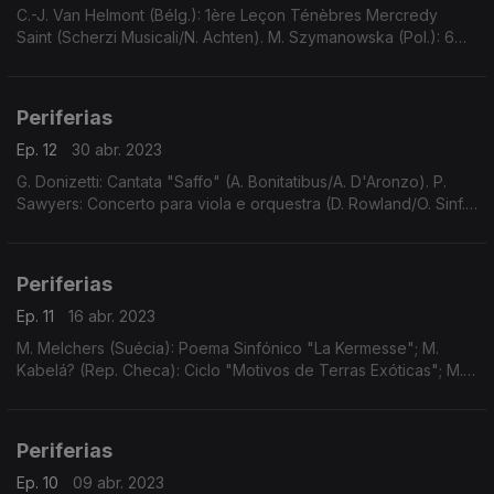
C.-J. Van Helmont (Bélg.): 1ère Leçon Ténèbres Mercredy
Saint (Scherzi Musicali/N. Achten). M. Szymanowska (Pol.): 6
Minuetos (A. Kostritsa). S. Silverman (EUA): Trio N.1, In
Celebration (Trio Kalichstein-Laredo-Robinson
Periferias
Ep. 12
30 abr. 2023
G. Donizetti: Cantata "Saffo" (A. Bonitatibus/A. D'Aronzo). P.
Sawyers: Concerto para viola e orquestra (D. Rowland/O. Sinf.
Inglesa/K. Woods). E. Jancourt: Grande Sonata N.2, Do M (M.
Lussier/C. Paquette-Roy)
Periferias
Ep. 11
16 abr. 2023
M. Melchers (Suécia): Poema Sinfónico "La Kermesse"; M.
Kabelá? (Rep. Checa): Ciclo "Motivos de Terras Exóticas"; M.
Neri (Itália): Sonata Décima, a 8, Op.2; C. Guarnieri (Brasil):
Canções "Acalanto"/"Cuñatan"
Periferias
Ep. 10
09 abr. 2023