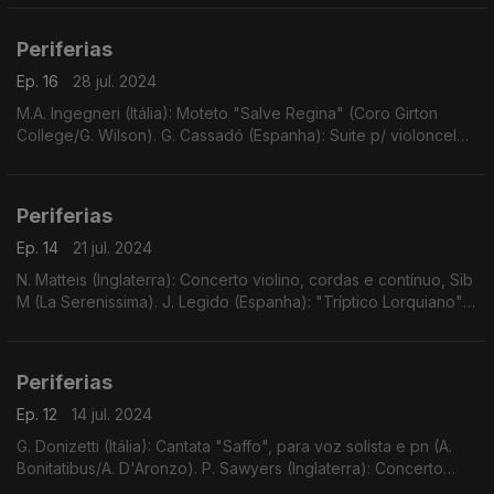
Bostock. G.M. Cesare (Itália): La Foccarina.
Periferias
Ep. 16
28 jul. 2024
M.A. Ingegneri (Itália): Moteto "Salve Regina" (Coro Girton
College/G. Wilson). G. Cassadó (Espanha): Suite p/ violoncelo
solo (D. Doruk). J. Higdon (EUA): "Concerto 4-3", p/ 2 violinos,
contrbx e orq (Time for Three)
Periferias
Ep. 14
21 jul. 2024
N. Matteis (Inglaterra): Concerto violino, cordas e contínuo, Sib
M (La Serenissima). J. Legido (Espanha): "Tríptico Lorquiano"
(R. Lojendio/I. Alfageme). E...
Periferias
Ep. 12
14 jul. 2024
G. Donizetti (Itália): Cantata "Saffo", para voz solista e pn (A.
Bonitatibus/A. D'Aronzo). P. Sawyers (Inglaterra): Concerto
para viola e orquestra (D. Rowland/O. Sinf. Inglesa/K. Woods). ...