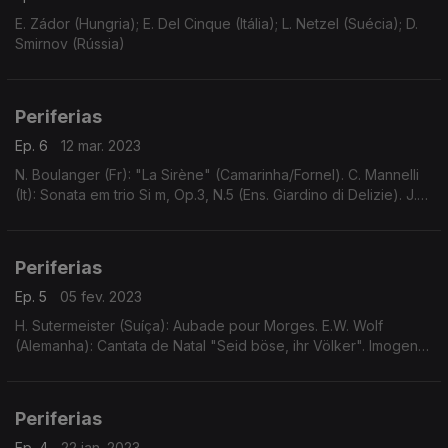
E. Zádor (Hungria); E. Del Cinque (Itália); L. Netzel (Suécia); D.
Smirnov (Rússia)
Periferias
Ep. 6
12 mar. 2023
N. Boulanger (Fr): "La Sirène" (Camarinha/Fornel). C. Mannelli
(It): Sonata em trio Si m, Op.3, N.5 (Ens. Giardino di Delizie). J.M.
Campos (Es): Serenata para cordas (Ens. Bambú). A. Reicha
(Ch), etc.
Periferias
Ep. 5
05 fev. 2023
H. Sutermeister (Suíça): Aubade pour Morges. E.W. Wolf
(Alemanha): Cantata de Natal "Seid böse, ihr Völker". Imogen
Holst (Inglaterra): Duo para viola e piano. J.M. Fasch
(Alemanha): Concerto para trompete, violino e cor
Periferias
Ep. 4
22 jan. 2023