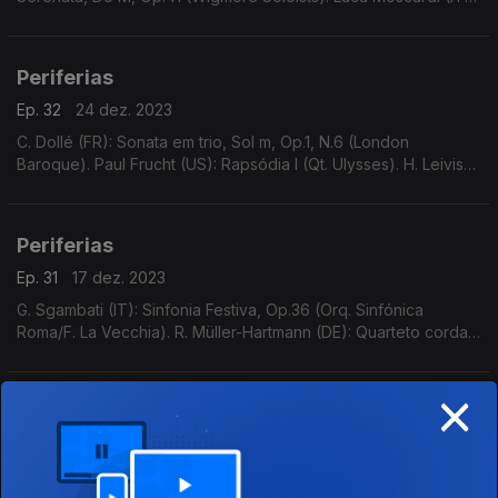
Suite piano 4 mãos, Op.13 (E. Friscioni/A. Pompa-Baldi).
Periferias
Ep. 32
24 dez. 2023
C. Dollé (FR): Sonata em trio, Sol m, Op.1, N.6 (London
Baroque). Paul Frucht (US): Rapsódia I (Qt. Ulysses). H. Leiviskä
(FI): Sinfonia N.2, Op.27 (O. S. Lahti/D. Stasevska).
Periferias
Ep. 31
17 dez. 2023
G. Sgambati (IT): Sinfonia Festiva, Op.36 (Orq. Sinfónica
Roma/F. La Vecchia). R. Müller-Hartmann (DE): Quarteto cordas
N.2, Op.38 (ARC Ensemble). B. Papadopulo (HR): Concertino
piccolo e cordas (F. Viola/Orq. Teatro Nci
×
Ep. 30
03 dez. 2023
P. Malmborg-Ward (SE): "Growing, coming, filing up", p/ sax
sop (A. Paulsson). A.M. Herz (DE): "Rundfunk Musik für 8
Instrumente", Op.9 (E-Mex Ensemble). C. Geist (DE): "Die mit