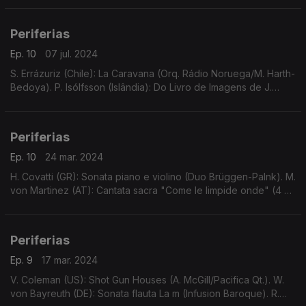
Periferias
Ep. 10
07 jul. 2024
S. Errázuriz (Chile): La Caravana (Orq. Rádio Noruega/M. Harth-
Bedoya). P. Isólfsson (Islândia): Do Livro de Imagens de J.
Hallgrímsson (O.S. Islândia/R. Gamba). ...
Periferias
Ep. 10
24 mar. 2024
H. Covatti (GR): Sonata piano e violino (Duo Brüggen-Palnk). M.
von Martinez (AT): Cantata sacra "Come le limpide onde" (4 vv
solistas, saltério, Salzburger Hofmusik, W. Brunner).
Periferias
Ep. 9
17 mar. 2024
V. Coleman (US): Shot Gun Houses (A. McGill/Pacifica Qt.). W.
von Bayreuth (DE): Sonata flauta La m (Infusion Baroque). R.