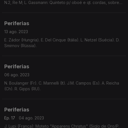
N.2, Re M; L. Gassmann: Quinteto p/ oboé e qt. cordas, sobre
"Amor e Psique", H.571; Tradicional: "Hora din kaval"
Periferias
13 ago. 2023
E. Zádor (Hungria). E. Del Cinque (Itália). L. Netzel (Suécia). D.
Smirnov (Rússia).
Periferias
06 ago. 2023
N. Boulanger (Fr). C. Mannelli (It). J.M. Campos (Es). A. Reicha
(Ch). R. Gipps (RU).
Periferias
Ep. 17
04 ago. 2023
J. Lupi (França): Moteto "Apparens Christus" (Siglo de Oro/P.