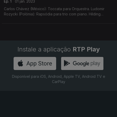
Ep. 1
01 jan. 2023
Carlos Chávez (México): Toccata para Orquestra. Ludomir
Rozycki (Polónia): Rapsódia para trio com piano. Hilding
Rosenberg (Suécia): Suite para piano, Op.20. Cipriani Potter
(Inglaterra): Abertura de "Cymbeline".
Instale a aplicação
RTP Play
Disponível para iOS, Android, Apple TV, Android TV e
CarPlay