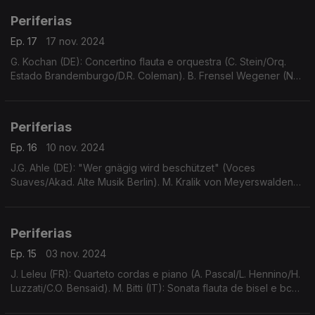
Periferias
Ep. 17
17 nov. 2024
G. Kochan (DE): Concertino flauta e orquestra (C. Stein/Orq.
Estado Brandemburgo/D.R. Coleman). B. Frensel Wegener (NL):
Três Canções de Amor (T. Pypker/M.K. van Bueren). N.K.
Akses (TR): Poema (A. Süner/I. Sentürker)...
Periferias
Ep. 16
10 nov. 2024
J.G. Ahle (DE): "Wer gnägig wird beschützet" (Voces
Suaves/Akad. Alte Musik Berlin). M. Kralik von Meyerswalden
(AT): Noneto, Do m (Solista Orq. Rádio Baviera et al). ...
Periferias
Ep. 15
03 nov. 2024
J. Leleu (FR): Quarteto cordas e piano (A. Pascal/L. Hennino/H.
Luzzati/C.O. Bensaid). M. Bitti (IT): Sonata flauta de bisel e bc
N.1, Do M (Ens. Barroco Chroma). ...