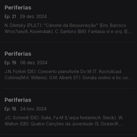
Periferias
Ep. 21
29 dez. 2024
N. Diletsky (PL/LT): "Cânone da Ressurreição" (Ens. Barroco
Wroc?aw/A. Kosendiak). C. Santoro (BR): Fantasia vl e orq. (E.
Baldini/O.F. Goiás/N. Thomson). ...
Periferias
Ep. 19
08 dez. 2024
J.N. Forkel (DE): Concerto pianoforte Do M (T. Koch/Acad.
Colónia/M.A. Willens). G.M. Alberti (IT): Sonata violino e bc cont.
Op.3 N.4, transcr. fl bisel (M. Volbers/A. von Heissen)...
Periferias
Ep. 18
24 nov. 2024
J.C. Schmidt (DE): Suite, Fa M (L'arpa festante/A. Steck). W.
Walton (GB): Quatro Canções da Juventude (S. Dicker/K.
Tunnicliffe). ...