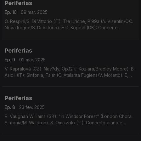
Periferias
Ep. 10
09 mar. 2025
O. Respihi/S. Di Vittorio (IT): Tre Liriche, P.99a (A. Visentin/O.C.
Nova Iorque/S. Di Vittorio). H.D. Koppel (DK): Concerto
clarinete e orq. câmara, Op.35 (J. Kruse/O.S. Aalborg/F.
Burstedt). ...
Periferias
Ep. 9
02 mar. 2025
V. Kaprálová (CZ): Nav?dy, Op.12 (I. Koziara/Bradley Moore). B.
Asioli (IT): Sinfonia, Fa m (O. Atalanta Fugiens/V. Moretto). É,
Ozi (FR): Terceira Sonata Fagote, La m (M. Lussier/A.
Keesmaat/C. Gauthier).
Periferias
Ep. 8
23 fev. 2025
R. Vaughan Williams (GB): "In Windsor Forest" (London Choral
Sinfonia/M. Waldron). S. Omizzolo (IT): Concerto piano e
orquestra (R. Prosseda/O.Fil. Londres/N. Kabaretti). ...