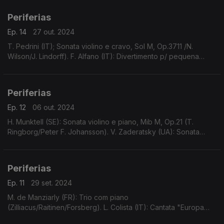
Periferias
Ep. 14
27 out. 2024
T. Pedrini (IT); Sonata violino e cravo, Sol M, Op.3711 /N.
Wilson/J. Lindorff). F. Alfano (IT): Divertimento p/ pequena
orquestra e piano obbligato (V. Rabagliati/OS Milão/G.
Grazioli)...
Periferias
Ep. 12
06 out. 2024
H. Munktell (SE): Sonata violino e piano, Mib M, Op.21 (T.
Ringborg/Peter F. Johansson). V. Zaderatsky (UA): Sonata
piano (N.4), Fa m (Anna Zassimova).
Periferias
Ep. 11
29 set. 2024
M. de Manziarly (FR): Trio com piano
(Zilliacus/Raitinen/Forsberg). L. Colista (IT): Cantata "Europa
Rapita" (Paola V. Molinari/Giardino di Delizie). V. Rietti (IT/US):