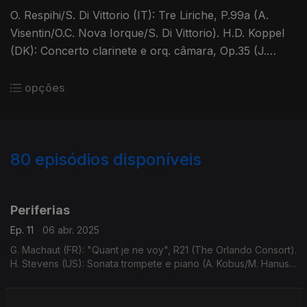
O. Respihi/S. Di Vittorio (IT): Tre Liriche, P.99a (A.
Visentin/O.C. Nova Iorque/S. Di Vittorio). H.D. Koppel
(DK): Concerto clarinete e orq. câmara, Op.35 (J.
Kruse/O.S. Aalborg/F. Burstedt). ...
opções
80
episódios disponíveis
814499
781930
739377
718465
703581
727676
662909
Periferias
Ep. 11
06 abr. 2025
G. Machaut (FR): "Quant je ne voy", R21 (The Orlando Consort).
H. Stevens (US): Sonata trompete e piano (A. Kobus/M. Hanus-
Kobus). S.S. Wesley (GB): The Wilderness and The Solitary
Place ...