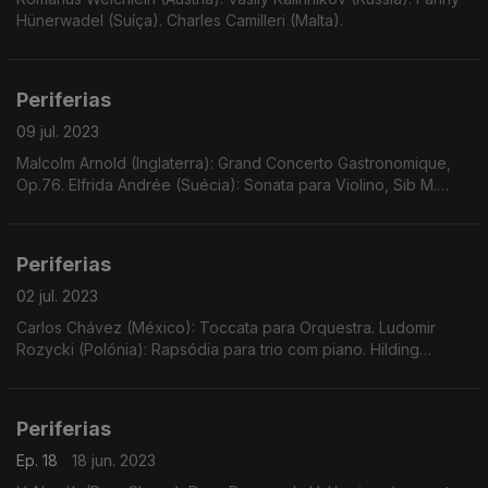
Hünerwadel (Suíça). Charles Camilleri (Malta).
Periferias
09 jul. 2023
Malcolm Arnold (Inglaterra): Grand Concerto Gastronomique,
Op.76. Elfrida Andrée (Suécia): Sonata para Violino, Sib M.
Georg Wilhelm Rauchenecker (Alemanha): Obra Musical
Sinfónica ao Estilo de uma Abertura, em Mi M.
Periferias
02 jul. 2023
Carlos Chávez (México): Toccata para Orquestra. Ludomir
Rozycki (Polónia): Rapsódia para trio com piano. Hilding
Rosenberg (Suécia): Suite para piano, Op.20. Cipriani Potter
(Inglaterra): Abertura de "Cymbeline".
Periferias
Ep. 18
18 jun. 2023