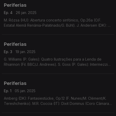
Periferias
Ep. 4
26 jan. 2025
M. Rózsa (HU): Abertura concerto sinfónico, Op.26a (O.F.
Estatal Alemã Renânia-Palatinado/G. Bühl). J. Andersen (DK): 6
peças salão em 2 suites, p/ fl e pn, Op.24 (A. Walentin/B.J,
Tange). ...
Periferias
Ep. 3
19 jan. 2025
G. Williams (P. Gales): Quatro Ilustrações para a Lenda de
Rhiannon (Fil. BBC/J. Andrews). S. Goss (P. Gales): Intermezzi
para guitarra romântica e pianoforte (A.-S. Ramírez/S. Arnold).
...
Periferias
Ep. 1
05 jan. 2025
Amberg (DK): Fantasiestücke, Op.12 (F. Nunes/M. Clément/K.
Tereshchenko). M.R. Coccia (IT): Dixit Dominus (Coro Câmara
Univ. Cardiff/R. Court/P. Leech). P. Harrison (GB): Sonata
Violoncelo e piano (A. Neary/J. Coleman).