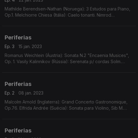
Mathilde Berendsen-Nathan (Noruega): 3 Estudos para Piano,
Op.1. Melchiorre Chiesa (Itália): Caelo tonanti. Nimrod
Borenstein (Israel/França/RU): Light and Darkness. Johann J.
Kress (Alemanha): Concerto para Violino N.3
Periferias
Ep. 3
15 jan. 2023
Romanus Weichlein (Áustria): Sonata N.2 "Encaenia Musices",
Op. 1. Vasily Kalinnikov (Rússia): Serenata p/ cordas Solm.
Fanny Hünerwadel (Suíça): Introdução, Var. e Rondó p/ piano.
Charles Camilleri (Malta): Suite Malta
Periferias
Ep. 2
08 jan. 2023
Malcolm Arnold (Inglaterra): Grand Concerto Gastronomique,
Op.76. Elfrida Andrée (Suécia): Sonata para Violino, Sib M.
Georg Wilhelm Rauchenecker (Alemanha): Obra Musical
Sinfónica ao Estilo de uma Abertura, em Mi M.
Periferias