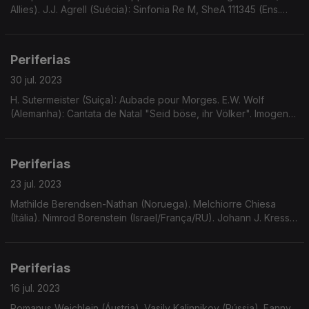
Allies). J.J. Agrell (Suécia): Sinfonia Re M, SheA 111345 (Ens.
Barroco Drottningholm). ...
Periferias
30 jul. 2023
H. Sutermeister (Suíça): Aubade pour Morges. E.W. Wolf
(Alemanha): Cantata de Natal "Seid böse, ihr Völker". Imogen
Holst (Inglaterra): Duo para viola e piano. J.M. Fasch
(Alemanha): Concerto para trompete, violino e tc.
Periferias
23 jul. 2023
Mathilde Berendsen-Nathan (Noruega). Melchiorre Chiesa
(Itália). Nimrod Borenstein (Israel/França/RU). Johann J. Kress
(Alemanha).
Periferias
16 jul. 2023
Romanus Weichlein (Áustria). Vasily Kalinnikov (Rússia). Fanny