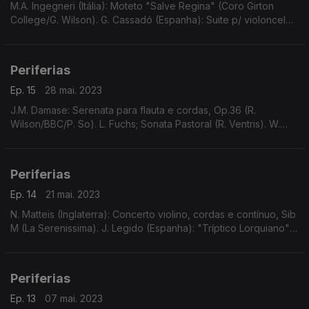
M.A. Ingegneri (Itália): Moteto "Salve Regina" (Coro Girton
College/G. Wilson). G. Cassadó (Espanha): Suite p/ violoncelo
solo (D. Doruk). ...
Periferias
Ep. 15
28 mai. 2023
J.M. Damase: Serenata para flauta e cordas, Op.36 (R.
Wilson/BBC/P. So). L. Fuchs; Sonata Pastoral (R. Ventris). W.
Smethergell: Abertura a 8, Fa M, Op.5, N.5;G.M (Bostock).
Cesare: La Foccarina (Seicento Stravagante).
Periferias
Ep. 14
21 mai. 2023
N. Matteis (Inglaterra): Concerto violino, cordas e contínuo, Sib
M (La Serenissima). J. Legido (Espanha): "Tríptico Lorquiano"
(R. Lojendio/I. Alfageme). E. Giuliani (Áustria), etc.
Periferias
Ep. 13
07 mai. 2023