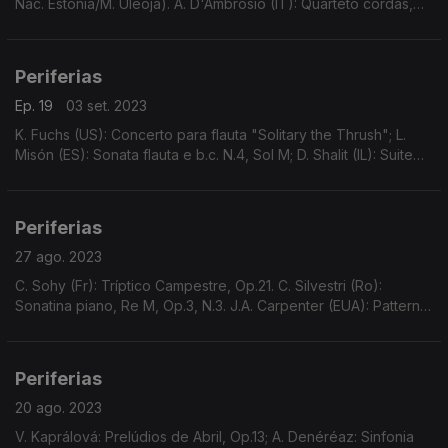
Nac. Estónia/M. Üleoja). A. D'Ambrosio (IT): Quarteto cordas,
Do m, Op.42 (Qt. Archos). J. Noble (CA): "Folk Suite" (L.
Deutsch/A. Cicchillitti).
Periferias
Ep. 19
03 set. 2023
K. Fuchs (US): Concerto para flauta "Solitary the Thrush"; L.
Misón (ES): Sonata flauta e b.c. N.4, Sol M; D. Shalit (IL): Suite
orquestra de cordas
Periferias
27 ago. 2023
C. Sohy (Fr): Tríptico Campestre, Op.21. C. Silvestri (Ro):
Sonatina piano, Re M, Op.3, N.3. J.A. Carpenter (EUA): Patterns,
para piano e orquestra. L. Auerbach (Ru/Aus/EUA): Postludium,
para vlc e pn
Periferias
20 ago. 2023
V. Kaprálová: Prelúdios de Abril, Op.13; A. Denéréaz: Sinfonia