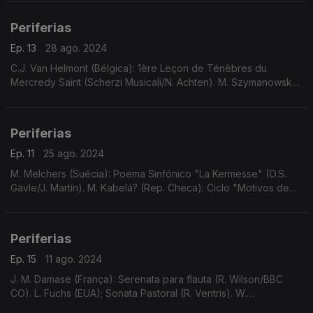
Chess Serenade (Rossetti/Koukl).
Periferias
Ep. 13
28 ago. 2024
C.J. Van Helmont (Bélgica): 1ère Leçon de Ténèbres du
Mercredy Saint (Scherzi Musicali/N. Achten). M. Szymanowska
(Polónia): 6 Minuetos (A. Kostritsa). ...
Periferias
Ep. 11
25 ago. 2024
M. Melchers (Suécia): Poema Sinfónico "La Kermesse" (O.S.
Gävle/J. Martín). M. Kabelá? (Rep. Checa): Ciclo "Motivos de
Terras Exóticas" (J. Bartoš). ...
Periferias
Ep. 15
11 ago. 2024
J. M. Damase (França): Serenata para flauta (R. Wilson/BBC
CO). L. Fuchs (EUA); Sonata Pastoral (R. Ventris). W.
Smethergell (UK): Abertura a 8, Op.5, N.5 (O.C. S. Alemanha/D.