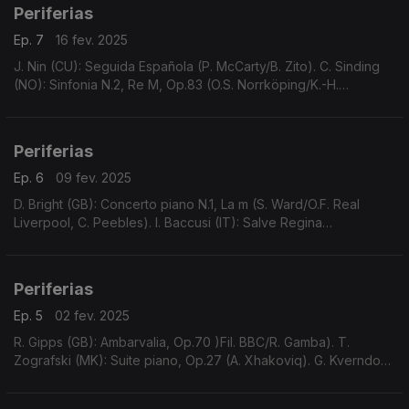
Periferias
Ep. 7
16 fev. 2025
J. Nin (CU): Seguida Española (P. McCarty/B. Zito). C. Sinding
(NO): Sinfonia N.2, Re M, Op.83 (O.S. Norrköping/K.-H.
Steffens). ...
Periferias
Ep. 6
09 fev. 2025
D. Bright (GB): Concerto piano N.1, La m (S. Ward/O.F. Real
Liverpool, C. Peebles). I. Baccusi (IT): Salve Regina
(Luminatus/D. Bray). A. Dorman (IL): Concerto piccolo (M.
Kaufman/E. Avni/Metropolis Ens./A. Cyr).
Periferias
Ep. 5
02 fev. 2025
R. Gipps (GB): Ambarvalia, Op.70 )Fil. BBC/R. Gamba). T.
Zografski (MK): Suite piano, Op.27 (A. Xhakoviq). G. Kverndokk
(NO): Suite Três Quadros (OS Trondheim/A.R. Meyer). J.-B.
Lully (FR): Chaconne d'Amadis (S. Yates).