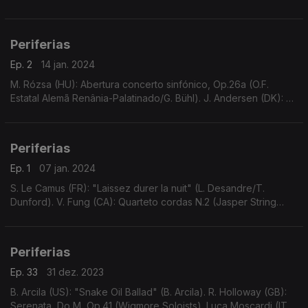
Sonata (S. Andreeva).
Periferias
Ep. 2
14 jan. 2024
M. Rózsa (HU): Abertura concerto sinfónico, Op.26a (O.F.
Estatal Alemã Renânia-Palatinado/G. Bühl). J. Andersen (DK): 6
peças salão em 2 suites, p/ fl e pn, Op.24 (A. Walentin/B.J,
Tange). Etc.
Periferias
Ep. 1
07 jan. 2024
S. Le Camus (FR): "Laissez durer la nuit" (L. Desandre/T.
Dunford). V. Fung (CA): Quarteto cordas N.2 (Jasper String
Quartet). C. Frühling (AT): Trio clarinete, violoncelo e piano, La
m, Op.40 (Quantum Clarinet Trio).
Periferias
Ep. 33
31 dez. 2023
B. Arcila (US): "Snake Oil Ballad" (B. Arcila). R. Holloway (GB):
Serenata, Do M, Op.41 (Wigmore Soloists). Luca Moscardi (IT):