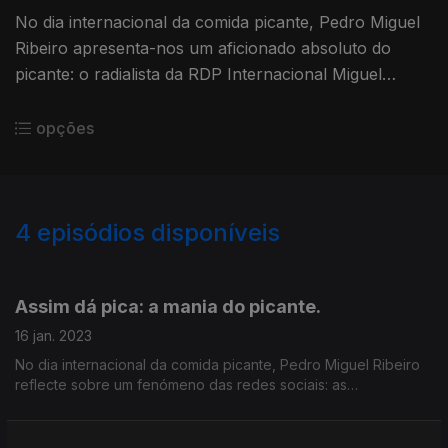
No dia internacional da comida picante, Pedro Miguel
Ribeiro apresenta-nos um aficionado absoluto do
picante: o radialista da RDP Internacional Miguel
Peixoto. Quer aprender a cultivar malaguetas em
casa? Então ouça-o.
opções
4
episódios disponíveis
666068
Assim dá pica: a mania do picante.
16 jan. 2023
No dia internacional da comida picante, Pedro Miguel Ribeiro
reflecte sobre um fenómeno das redes sociais: as
competições de comida picante, quase sempre entre homens,
com a ajuda vital do psiquiatra Júlio Machado Vaz.