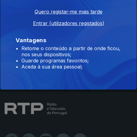
Quero registar-me mais tarde
Instale a aplicação
RTP Play
Entrar (utilizadores registados)
Vantagens
Retome o conteúdo a partir de onde ficou,
nos seus dispositivos;
Disponível para iOS, Android, Apple TV, Android TV e
Guarde programas favoritos;
CarPlay
Aceda à sua área pessoal;