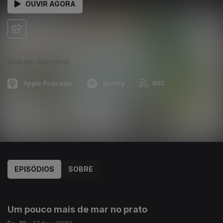
OUVIR AGORA
também disponível
Apple Podcasts
Spotify
RSS
EPISÓDIOS
SOBRE
671014
Um pouco mais de mar no prato