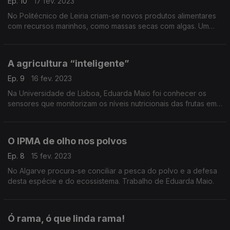
Ep. 10
17 fev. 2023
No Politécnico de Leiria criam-se novos produtos alimentares
com recursos marinhos, como massas secas com algas. Um
projeto apresentado por Eduarda Maio.
A agricultura “inteligente”
Ep. 9
16 fev. 2023
Na Universidade de Lisboa, Eduarda Maio foi conhecer os
sensores que monitorizam os níveis nutricionais das frutas em
crescimento, permitindo culturas com o mínimo de desperdício
de água e solo.
O IPMA de olho nos polvos
Ep. 8
15 fev. 2023
No Algarve procura-se conciliar a pesca do polvo e a defesa
desta espécie e do ecossistema. Trabalho de Eduarda Maio.
Ó rama, ó que linda rama!