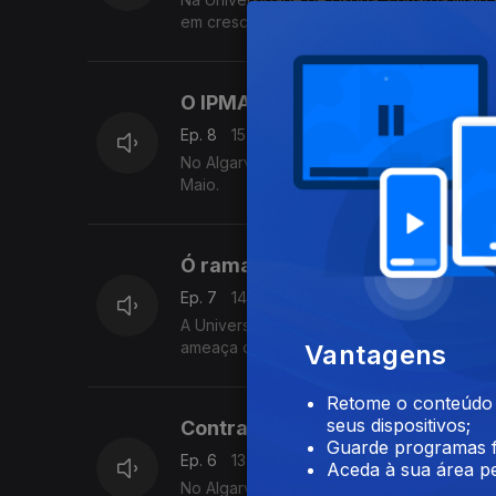
em crescimento, permitindo culturas com o
O IPMA de olho nos polvos
Ep. 8
15 fev. 2023
No Algarve procura-se conciliar a pesca 
Maio.
Ó rama, ó que linda rama!
Ep. 7
14 fev. 2023
A Universidade de Évora estuda formas de t
ameaça das pragas. Um trabalho de Eduar
Vantagens
Retome o conteúdo a
seus dispositivos;
Contra o desperdício dos mexil
Guarde programas f
Ep. 6
13 fev. 2023
Aceda à sua área pe
No Algarve, o Centro de Ciências do Mar p