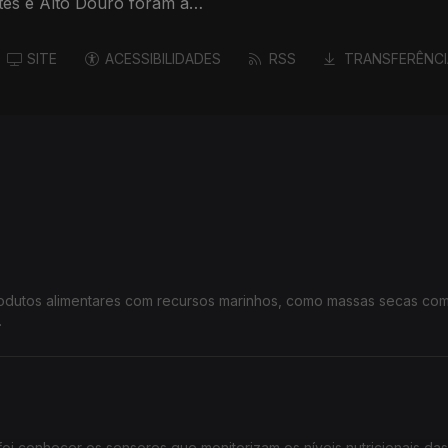
tes e Alto Douro foram à
SITE
ACESSIBILIDADES
RSS
TRANSFERÊNCI
rodutos alimentares com recursos marinhos, como massas secas com
.
oi conhecer os sensores que monitorizam os níveis nutricionais das