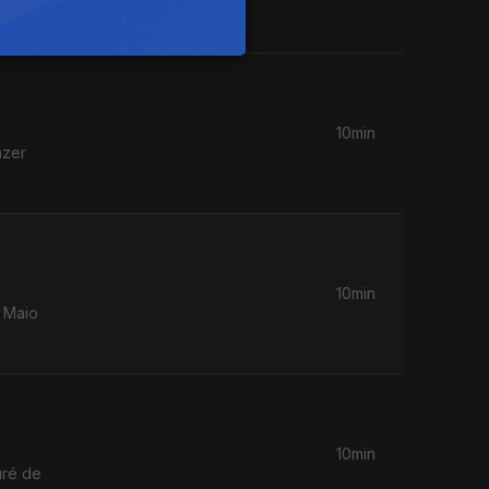
10min
azer
10min
a Maio
10min
uré de