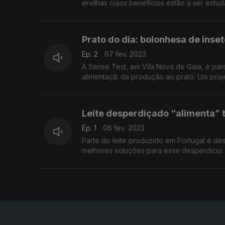
ervilhas cujos benefícios estão a ser estu
Prato do dia: bolonhesa de inse
Ep. 2
07 fev. 2023
A Sense Test, em Vila Nova de Gaia, é par
alimentaçã: da produção ao prato. Um proj
Leite desperdiçado “alimenta” 
Ep. 1
06 fev. 2023
Parte do leite produzido em Portugal é de
melhores soluções para esse desperdicio