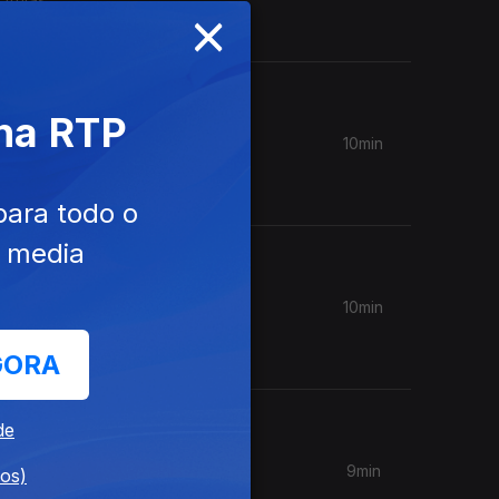
×
 na RTP
10min
Eduarda
para todo o
e media
10min
recem a
GORA
de
9min
dos)
hos. Um