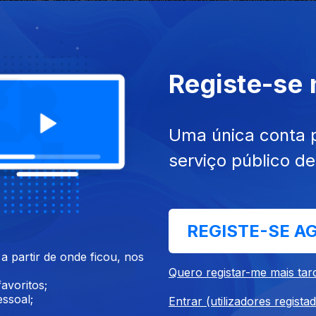
 mínimo de desperdício de água e solo.
Registe-se
do polvo e a defesa desta espécie e do ecossistema. Trabalho de 
Uma única conta 
serviço público d
ornar os olivais mais resistentes às alterações climáticas que favo
da Maio.
REGISTE-SE A
 partir de onde ficou, nos
Quero registar-me mais tar
hões
avoritos;
ssoal;
Entrar (utilizadores regista
articipa no esforço europeu para valorizar mais os produtos marin