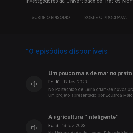
investigadores da Universidade de Trás os Mon
procura de soluções.
SOBRE O EPISÓDIO
SOBRE O PROGRAMA
10
episódios disponíveis
671014
Um pouco mais de mar no prato
Ep. 10
17 fev. 2023
No Politécnico de Leiria criam-se novos p
Um projeto apresentado por Eduarda Maio
A agricultura “inteligente”
Ep. 9
16 fev. 2023
Na Universidade de Lisboa, Eduarda Maio f