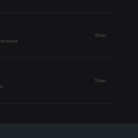
10min
 na nossa
10min
as