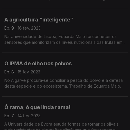
projeto apresentado por Eduarda Maio.
A agricultura “inteligente”
Ep. 9
16 fev. 2023
Na Universidade de Lisboa, Eduarda Maio foi conhecer os
sensores que monitorizam os níveis nutricionais das frutas em
crescimento, permitindo culturas com o mínimo de desperdício
de água e solo.
O IPMA de olho nos polvos
Ep. 8
15 fev. 2023
No Algarve procura-se conciliar a pesca do polvo e a defesa
desta espécie e do ecossistema. Trabalho de Eduarda Maio.
Ó rama, ó que linda rama!
Ep. 7
14 fev. 2023
A Universidade de Évora estuda formas de tornar os olivais
mais resistentes às alterações climáticas que favorecem a