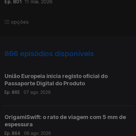
Ep. 801
11 mai. 2026
opções
866
episódios disponíveis
943780
939932
935751
931928
929040
924204
920838
916472
913517
União Europeia inicia registo oficial do
Passaporte Digital do Produto
Ep. 865
07 ago. 2026
OrigamiSwift: o rato de viagem com 5 mm de
espessura
Ep. 864
06 ago. 2026