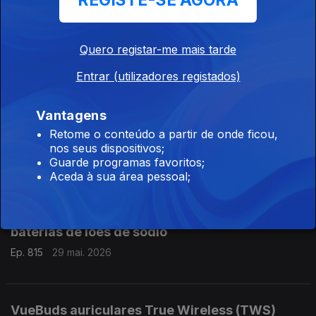
REGISTE-SE AGORA
Investigadores da Universidade de Coimbra
criam novo condutor transparente para ecrãs
flexíveis
Quero registar-me mais tarde
Ep. 817
02 jun. 2026
Entrar (utilizadores registados)
Vantagens
Google apresenta o Gemini 3.5 Flash: novo
Retome o conteúdo a partir de onde ficou,
modelo de linguagem
nos seus dispositivos;
Ep. 816
01 jun. 2026
Guarde programas favoritos;
Aceda à sua área pessoal;
2026 fica marcado pela massificação das
baterias de iões de sódio
Ep. 815
29 mai. 2026
VueBuds auriculares True Wireless (TWS)