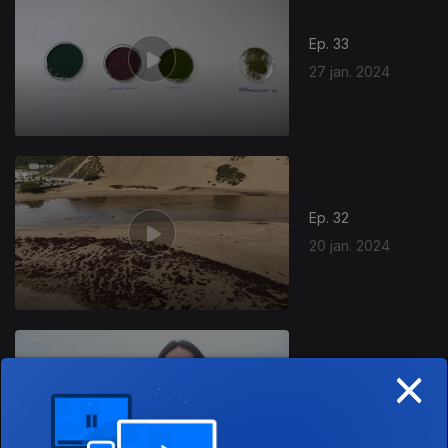
Ep. 33
27 jan. 2024
740899
Ep. 32
20 jan. 2024
×
Ep. 31
13 jan. 2024