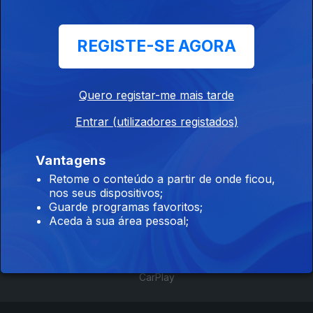
REGISTE-SE AGORA
87ª Volta a
Campeonatos
Volta ao Alen
Portugal em
Nacionais de
em Bicicleta
Quero registar-me mais tarde
Bicicleta
Ciclismo de Estrada
Entrar (utilizadores registados)
Vantagens
Retome o conteúdo a partir de onde ficou,
Instale a aplicação
RTP Play
nos seus dispositivos;
Guarde programas favoritos;
Aceda à sua área pessoal;
Disponível para iOS, Android, Apple TV, Android TV e
CarPlay