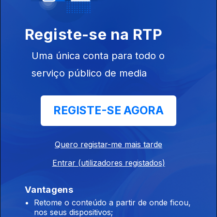
Ep. 5
A Voz de
Registe-se na RTP
Cassandra
Uma única conta para todo o
serviço público de media
Ep. 6
REGISTE-SE AGORA
Cassandra
Bitter Tongue
Quero registar-me mais tarde
711733
Entrar (utilizadores registados)
Ep. 7
Vantagens
4 Lições para a
Retome o conteúdo a partir de onde ficou,
Sobrevivência
nos seus dispositivos;