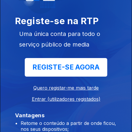
Ep. 5
A Voz de
Registe-se na RTP
Cassandra
Uma única conta para todo o
serviço público de media
Ep. 6
REGISTE-SE AGORA
Cassandra
Bitter Tongue
Quero registar-me mais tarde
711733
Entrar (utilizadores registados)
Ep. 7
Vantagens
4 Lições para a
Retome o conteúdo a partir de onde ficou,
Sobrevivência
nos seus dispositivos;