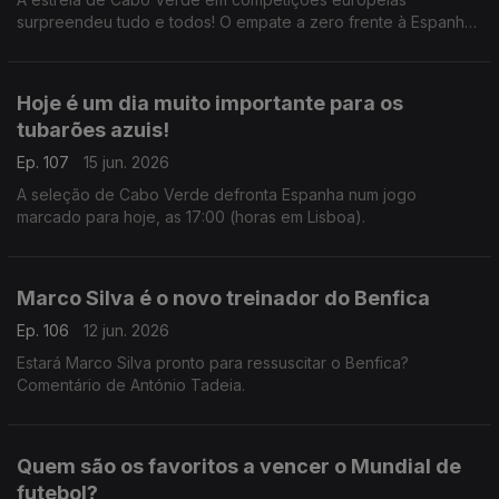
surpreendeu tudo e todos! O empate a zero frente à Espanha,
que ainda tem o título de campeã europeia, foi uma estreia
histórica e emocionante para todos.
Hoje é um dia muito importante para os
tubarões azuis!
Ep. 107
15 jun. 2026
A seleção de Cabo Verde defronta Espanha num jogo
marcado para hoje, as 17:00 (horas em Lisboa).
Marco Silva é o novo treinador do Benfica
Ep. 106
12 jun. 2026
Estará Marco Silva pronto para ressuscitar o Benfica?
Comentário de António Tadeia.
Quem são os favoritos a vencer o Mundial de
futebol?