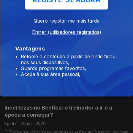
REGISTE-SE AGORA
Quem é o favorito a vencer a a Liga dos
Quero registar-me mais tarde
Campeões?
Entrar (utilizadores registados)
Ep. 99
29 mai. 2026
Comentário de António Tadeia.
Vantagens
Retome o conteúdo a partir de onde ficou,
nos seus dispositivos;
É um fim de ciclo para o Sporting CP?
Guarde programas favoritos;
Ep. 98
27 mai. 2026
Aceda à sua área pessoal;
António Tadeia faz a análise do momento que o clube leonino
está a passar, depois da derrota de domingo e das mudanças
que estão a acontecer no clube.
Incertezas no Benfica: o treinador a ir e a
época a começar?
Ep. 97
26 mai. 2026
O Torreense não trocou apenas as voltas ao Sporting, também