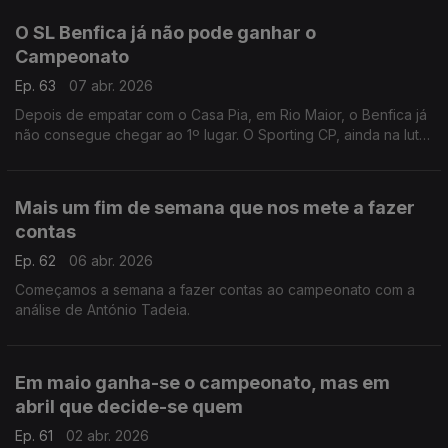
O SL Benfica já não pode ganhar o
Campeonato
Ep. 63
07 abr. 2026
Depois de empatar com o Casa Pia, em Rio Maior, o Benfica já
não consegue chegar ao 1º lugar. O Sporting CP, ainda na luta
na Liga dos Campeões, recebe o Arsenal hoje em Alvadade.
Análise de Rui Malheiro.
Mais um fim de semana que nos mete a fazer
contas
Ep. 62
06 abr. 2026
Começamos a semana a fazer contas ao campeonato com a
análise de António Tadeia.
Em maio ganha-se o campeonato, mas em
abril que decide-se quem
Ep. 61
02 abr. 2026