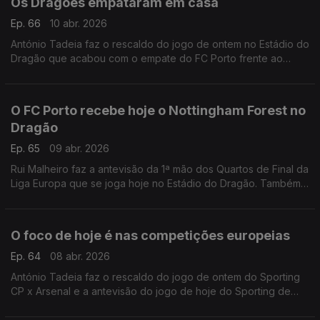
Os Dragões empataram em casa
Ep. 66
10 abr. 2026
António Tadeia faz o rescaldo do jogo de ontem no Estádio do
Dragão que acabou com o empate do FC Porto frente ao
Nottingham Forest, para a Liga Europa.
O FC Porto recebe hoje o Nottingham Forest no
Dragão
Ep. 65
09 abr. 2026
Rui Malheiro faz a antevisão da 1ª mão dos Quartos de Final da
Liga Europa que se joga hoje no Estádio do Dragão. Também
há passagem pelo empate de ontem do Sporting de Braga
frente ao Real Betis Balompié.
O foco de hoje é nas competições europeias
Ep. 64
08 abr. 2026
António Tadeia faz o rescaldo do jogo de ontem do Sporting
CP x Arsenal e a antevisão do jogo de hoje do Sporting de
Braga x Real Betis Balompié.