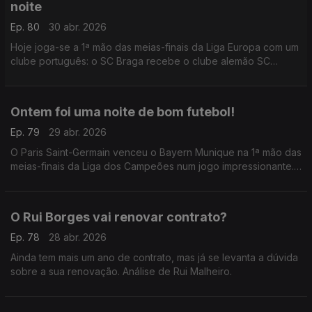
noite
Ep. 80
30 abr. 2026
Hoje joga-se a 1ª mão das meias-finais da Liga Europa com um
clube português: o SC Braga recebe o clube alemão SC
Friburgo, numa noite que já é histórica.
Ontem foi uma noite de bom futebol!
Ep. 79
29 abr. 2026
O Paris Saint-Germain venceu o Bayern Munique na 1ª mão das
meias-finais da Liga dos Campeões num jogo impressionante.
Análise de António Tadeia.
O Rui Borges vai renovar contrato?
Ep. 78
28 abr. 2026
Ainda tem mais um ano de contrato, mas já se levanta a dúvida
sobre a sua renovação. Análise de Rui Malheiro.