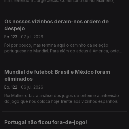
mais referido é Jorge Jesus. Comentário de Rui Malheiro,
Os nossos vizinhos deram-nos ordem de
despejo
Ep. 123
07 jul. 2026
Foi por pouco, mas termina aqui o caminho da seleção
portuguesa no Mundial. Para além do adeus à América, ontem
também nos despedimos de Roberto Martinez e de Cristiano
Ronaldo. Comentário de Rui Malheiro.
Mundial de futebol: Brasil e México foram
eliminados
Ep. 122
06 jul. 2026
Rui Malheiro faz a análise dos jogos de ontem e a antevisão
do jogo que nos coloca hoje frente aos vizinhos espanhóis.
Portugal não ficou fora-de-jogo!