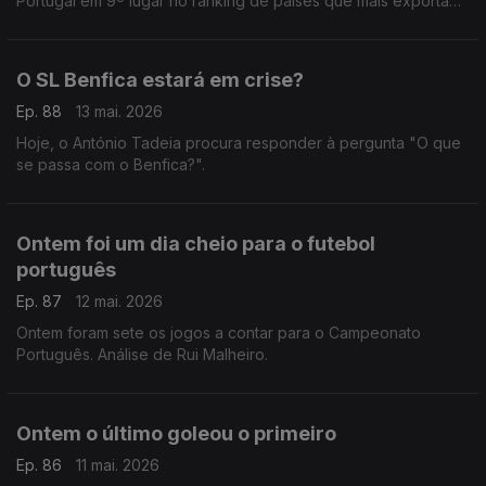
Portugal em 9º lugar no ranking de países que mais exportam
jogadores para ligas estrangeiras. Comentário de Rui Malheiro.
O SL Benfica estará em crise?
Ep. 88
13 mai. 2026
Hoje, o António Tadeia procura responder à pergunta "O que
se passa com o Benfica?".
Ontem foi um dia cheio para o futebol
português
Ep. 87
12 mai. 2026
Ontem foram sete os jogos a contar para o Campeonato
Português. Análise de Rui Malheiro.
Ontem o último goleou o primeiro
Ep. 86
11 mai. 2026