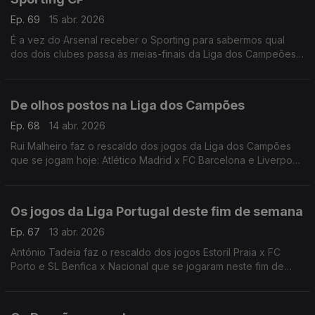
Ep. 69
15 abr. 2026
É a vez do Arsenal receber o Sporting para sabermos qual
dos dois clubes passa às meias-finais da Liga dos Campeões.
António Tadeia faz a antevisão desta partida que se joga hoje
às 20h, em Londres.
De olhos postos na Liga dos Campões
Ep. 68
14 abr. 2026
Rui Malheiro faz o rescaldo dos jogos da Liga dos Campões
que se jogam hoje: Atlético Madrid x FC Barcelona e Liverpool
FC x Paris Saint-Germain.
Os jogos da Liga Portugal deste fim de semana
Ep. 67
13 abr. 2026
António Tadeia faz o rescaldo dos jogos Estoril Praia x FC
Porto e SL Benfica x Nacional que se jogaram neste fim de
semana.