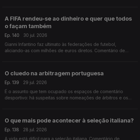
A FIFA rendeu-se ao dinheiro e quer que todos
o façam também
Ep. 140
30 jul. 2026
Gianni Infantino faz ultimato às federações de futebol,
aliciando-as com milhões de euros diretos. Comentário de
António Tadeia.
O cluedo na arbitragem portuguesa
Ep. 139
29 jul. 2026
É o assunto que tem ocupado os espaços de comentário
desportivo: há suspeitas sobre nomeações de árbitros e os
áudios de Pedro Proença vieram deitar ainda mais achas para
a fogueira. Comentário de António Tadeia.
O que mais pode acontecer à seleção italiana?
Ep. 138
28 jul. 2026
A vida está difícil para a seleção italiana. Comentário de