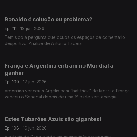
e Argentina
Ronaldo é solução ou problema?
Ep. 111
19 jun. 2026
Tem sido a pergunta que ocupa os espaços de comentário
desportivo. Análise de António Tadeia.
França e Argentina entram no Mundial a
ganhar
Ep. 109
17 jun. 2026
Argentina venceu a Argélia com "hat-trick" de Messi e França
venceu o Senegal depois de uma 1ª parte sem energia.
Análise de António Tadeia.
Estes Tubarões Azuis são gigantes!
Ep. 108
16 jun. 2026
A estreia de Cabo Verde em competições europeias