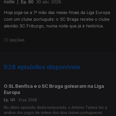
noite
|
Ep. 80
30 abr. 2026
Hoje joga-se a 1ª mão das meias-finais da Liga Europa
com um clube português: o SC Braga recebe o clube
alemão SC Friburgo, numa noite que já é histórica.
opções
628
episódios disponíveis
943076
939400
935038
930179
925973
922186
917997
914254
O SL Benfica e o SC Braga golearam na Liga
Europa
Ep. 141
31 jul. 2026
No último episódio desta temporada, o António Tadeia faz a
análise dos jogos de ontem dos dois clubes portugueses.