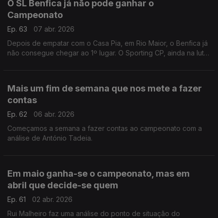
O SL Benfica já não pode ganhar o
Campeonato
Ep. 63
07 abr. 2026
Depois de empatar com o Casa Pia, em Rio Maior, o Benfica já
não consegue chegar ao 1º lugar. O Sporting CP, ainda na luta
na Liga dos Campeões, recebe o Arsenal hoje em Alvadade.
Análise de Rui Malheiro.
Mais um fim de semana que nos mete a fazer
contas
Ep. 62
06 abr. 2026
Começamos a semana a fazer contas ao campeonato com a
análise de António Tadeia.
Em maio ganha-se o campeonato, mas em
abril que decide-se quem
Ep. 61
02 abr. 2026
Rui Malheiro faz uma análise do ponto de situação do