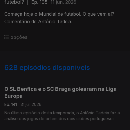
futebol?
|
Ep. 105
11 jun. 2026
Começa hoje o Mundial de futebol. O que vem aí?
Comentário de António Tadeia.
opções
628
episódios disponíveis
943076
939400
935038
930179
925973
922186
917997
914254
O SL Benfica e o SC Braga golearam na Liga
Europa
Ep. 141
31 jul. 2026
No último episódio desta temporada, o António Tadeia faz a
análise dos jogos de ontem dos dois clubes portugueses.