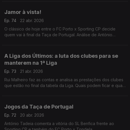
Jamor à vista!
Ep. 74
22 abr. 2026
O clássico de hoje entre o FC Porto x Sporting CP decide
quem vai à final da Taça de Portugal. Análise de António
Tadeia.
A Liga dos Últimos: a luta dos clubes para se
manterem na 1ª Liga
Ep. 73
21 abr. 2026
Rui Malheiro faz as contas e analisa as prestações dos clubes
que estão no final da tabela da Liga. Quais podem ficar e quais
voltam a descer?
Jogos da Taça de Portugal
Ep. 72
20 abr. 2026
António Tadeia comenta a vitória do SL Benfica frente ao
Sporting CP e também do FC Porto x Tondela.