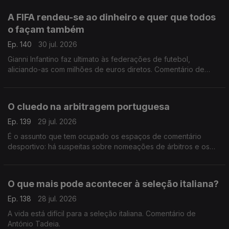
A FIFA rendeu-se ao dinheiro e quer que todos
o façam também
Ep. 140
30 jul. 2026
Gianni Infantino faz ultimato às federações de futebol,
aliciando-as com milhões de euros diretos. Comentário de
António Tadeia.
O cluedo na arbitragem portuguesa
Ep. 139
29 jul. 2026
É o assunto que tem ocupado os espaços de comentário
desportivo: há suspeitas sobre nomeações de árbitros e os
áudios de Pedro Proença vieram deitar ainda mais achas para
a fogueira. Comentário de António Tadeia.
O que mais pode acontecer à seleção italiana?
Ep. 138
28 jul. 2026
A vida está difícil para a seleção italiana. Comentário de
António Tadeia.