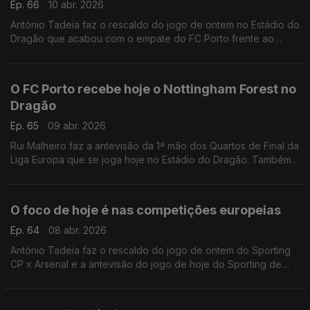
Ep. 66
10 abr. 2026
António Tadeia faz o rescaldo do jogo de ontem no Estádio do
Dragão que acabou com o empate do FC Porto frente ao
Nottingham Forest, para a Liga Europa.
O FC Porto recebe hoje o Nottingham Forest no
Dragão
Ep. 65
09 abr. 2026
Rui Malheiro faz a antevisão da 1ª mão dos Quartos de Final da
Liga Europa que se joga hoje no Estádio do Dragão. Também
há passagem pelo empate de ontem do Sporting de Braga
frente ao Real Betis Balompié.
O foco de hoje é nas competições europeias
Ep. 64
08 abr. 2026
António Tadeia faz o rescaldo do jogo de ontem do Sporting
CP x Arsenal e a antevisão do jogo de hoje do Sporting de
Braga x Real Betis Balompié.