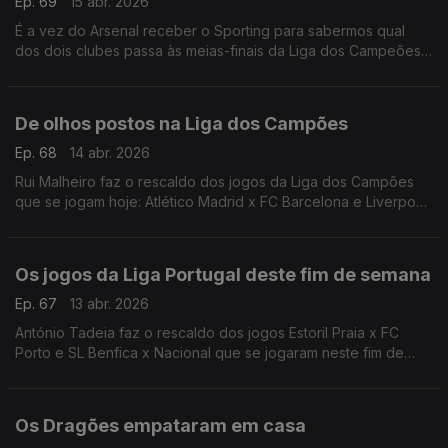
Ep. 69
15 abr. 2026
É a vez do Arsenal receber o Sporting para sabermos qual
dos dois clubes passa às meias-finais da Liga dos Campeões.
António Tadeia faz a antevisão desta partida que se joga hoje
às 20h, em Londres.
De olhos postos na Liga dos Campões
Ep. 68
14 abr. 2026
Rui Malheiro faz o rescaldo dos jogos da Liga dos Campões
que se jogam hoje: Atlético Madrid x FC Barcelona e Liverpool
FC x Paris Saint-Germain.
Os jogos da Liga Portugal deste fim de semana
Ep. 67
13 abr. 2026
António Tadeia faz o rescaldo dos jogos Estoril Praia x FC
Porto e SL Benfica x Nacional que se jogaram neste fim de
semana.
Os Dragões empataram em casa