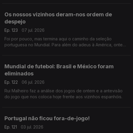
Os nossos vizinhos deram-nos ordem de
despejo
Ep. 123
07 jul. 2026
Foi por pouco, mas termina aqui o caminho da seleção
portuguesa no Mundial. Para além do adeus à América, ontem
também nos despedimos de Roberto Martinez e de Cristiano
Ronaldo. Comentário de Rui Malheiro.
Mundial de futebol: Brasil e México foram
eliminados
Ep. 122
06 jul. 2026
Rui Malheiro faz a análise dos jogos de ontem e a antevisão
do jogo que nos coloca hoje frente aos vizinhos espanhóis.
Portugal não ficou fora-de-jogo!
Ep. 121
03 jul. 2026