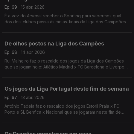
Ep. 69
15 abr. 2026
É a vez do Arsenal receber o Sporting para sabermos qual
dos dois clubes passa às meias-finais da Liga dos Campeões.
António Tadeia faz a antevisão desta partida que se joga hoje
às 20h, em Londres.
De olhos postos na Liga dos Campões
Ep. 68
14 abr. 2026
Rui Malheiro faz o rescaldo dos jogos da Liga dos Campões
que se jogam hoje: Atlético Madrid x FC Barcelona e Liverpool
FC x Paris Saint-Germain.
Os jogos da Liga Portugal deste fim de semana
Ep. 67
13 abr. 2026
António Tadeia faz o rescaldo dos jogos Estoril Praia x FC
Porto e SL Benfica x Nacional que se jogaram neste fim de
semana.
Os Dragões empataram em casa