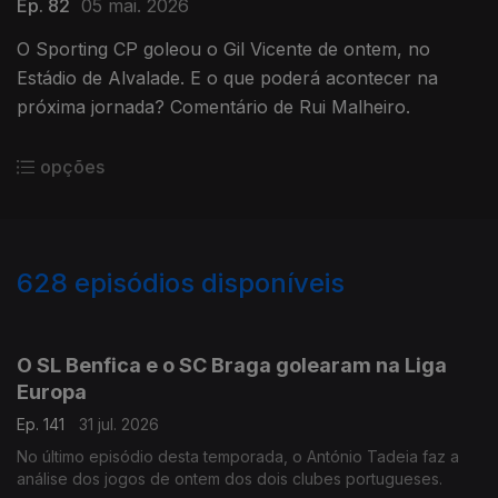
Ep. 82
05 mai. 2026
O Sporting CP goleou o Gil Vicente de ontem, no
Estádio de Alvalade. E o que poderá acontecer na
próxima jornada? Comentário de Rui Malheiro.
opções
628
episódios disponíveis
943076
939400
935038
930179
925973
922186
917997
914254
O SL Benfica e o SC Braga golearam na Liga
Europa
Ep. 141
31 jul. 2026
No último episódio desta temporada, o António Tadeia faz a
análise dos jogos de ontem dos dois clubes portugueses.