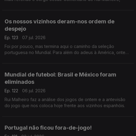
Os nossos vizinhos deram-nos ordem de
despejo
Ep. 123
07 jul. 2026
Foi por pouco, mas termina aqui o caminho da seleção
portuguesa no Mundial. Para além do adeus à América, ontem
também nos despedimos de Roberto Martinez e de Cristiano
Ronaldo. Comentário de Rui Malheiro.
Mundial de futebol: Brasil e México foram
eliminados
Ep. 122
06 jul. 2026
Rui Malheiro faz a análise dos jogos de ontem e a antevisão
do jogo que nos coloca hoje frente aos vizinhos espanhóis.
Portugal não ficou fora-de-jogo!