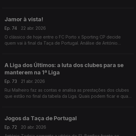
para o Jamor.
Jamor à vista!
Ep. 74
22 abr. 2026
O clássico de hoje entre o FC Porto x Sporting CP decide
quem vai à final da Taça de Portugal. Análise de António
Tadeia.
A Liga dos Últimos: a luta dos clubes para se
manterem na 1ª Liga
Ep. 73
21 abr. 2026
Rui Malheiro faz as contas e analisa as prestações dos clubes
que estão no final da tabela da Liga. Quais podem ficar e quais
voltam a descer?
Jogos da Taça de Portugal
Ep. 72
20 abr. 2026
António Tadeia comenta a vitória do SL Benfica frente ao