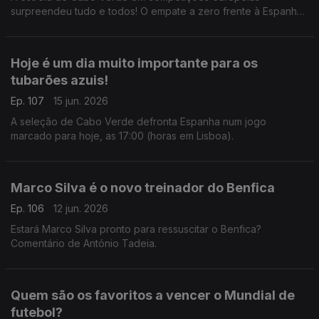
surpreendeu tudo e todos! O empate a zero frente à Espanha,
que ainda tem o título de campeã europeia, foi uma estreia
histórica e emocionante para todos.
Hoje é um dia muito importante para os
tubarões azuis!
Ep. 107
15 jun. 2026
A seleção de Cabo Verde defronta Espanha num jogo
marcado para hoje, as 17:00 (horas em Lisboa).
Marco Silva é o novo treinador do Benfica
Ep. 106
12 jun. 2026
Estará Marco Silva pronto para ressuscitar o Benfica?
Comentário de António Tadeia.
Quem são os favoritos a vencer o Mundial de
futebol?