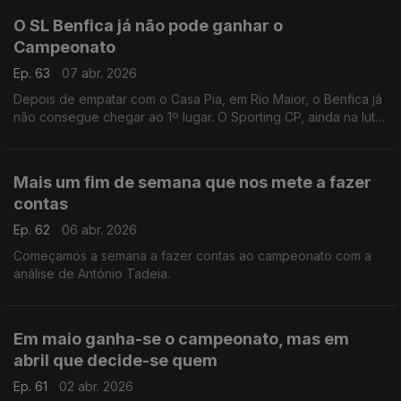
O SL Benfica já não pode ganhar o
Campeonato
Ep. 63
07 abr. 2026
Depois de empatar com o Casa Pia, em Rio Maior, o Benfica já
não consegue chegar ao 1º lugar. O Sporting CP, ainda na luta
na Liga dos Campeões, recebe o Arsenal hoje em Alvadade.
Análise de Rui Malheiro.
Mais um fim de semana que nos mete a fazer
contas
Ep. 62
06 abr. 2026
Começamos a semana a fazer contas ao campeonato com a
análise de António Tadeia.
Em maio ganha-se o campeonato, mas em
abril que decide-se quem
Ep. 61
02 abr. 2026