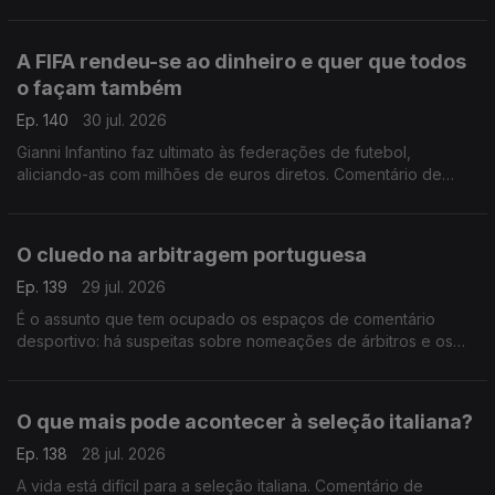
A FIFA rendeu-se ao dinheiro e quer que todos
o façam também
Ep. 140
30 jul. 2026
Gianni Infantino faz ultimato às federações de futebol,
aliciando-as com milhões de euros diretos. Comentário de
António Tadeia.
O cluedo na arbitragem portuguesa
Ep. 139
29 jul. 2026
É o assunto que tem ocupado os espaços de comentário
desportivo: há suspeitas sobre nomeações de árbitros e os
áudios de Pedro Proença vieram deitar ainda mais achas para
a fogueira. Comentário de António Tadeia.
O que mais pode acontecer à seleção italiana?
Ep. 138
28 jul. 2026
A vida está difícil para a seleção italiana. Comentário de