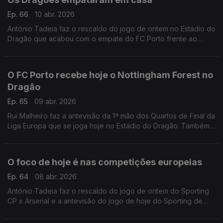
Ep. 66
10 abr. 2026
António Tadeia faz o rescaldo do jogo de ontem no Estádio do
Dragão que acabou com o empate do FC Porto frente ao
Nottingham Forest, para a Liga Europa.
O FC Porto recebe hoje o Nottingham Forest no
Dragão
Ep. 65
09 abr. 2026
Rui Malheiro faz a antevisão da 1ª mão dos Quartos de Final da
Liga Europa que se joga hoje no Estádio do Dragão. Também
há passagem pelo empate de ontem do Sporting de Braga
frente ao Real Betis Balompié.
O foco de hoje é nas competições europeias
Ep. 64
08 abr. 2026
António Tadeia faz o rescaldo do jogo de ontem do Sporting
CP x Arsenal e a antevisão do jogo de hoje do Sporting de
Braga x Real Betis Balompié.