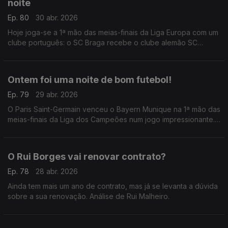
noite
Ep. 80
30 abr. 2026
Hoje joga-se a 1ª mão das meias-finais da Liga Europa com um
clube português: o SC Braga recebe o clube alemão SC
Friburgo, numa noite que já é histórica.
Ontem foi uma noite de bom futebol!
Ep. 79
29 abr. 2026
O Paris Saint-Germain venceu o Bayern Munique na 1ª mão das
meias-finais da Liga dos Campeões num jogo impressionante.
Análise de António Tadeia.
O Rui Borges vai renovar contrato?
Ep. 78
28 abr. 2026
Ainda tem mais um ano de contrato, mas já se levanta a dúvida
sobre a sua renovação. Análise de Rui Malheiro.