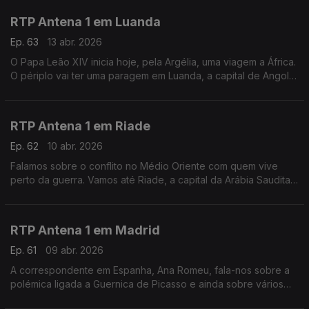
RTP Antena 1 em Luanda
Ep. 63
13 abr. 2026
O Papa Leão XIV inicia hoje, pela Argélia, uma viagem a África.
O périplo vai ter uma paragem em Luanda, a capital de Angola,
e é para lá que vamos neste Fuso Horário, ao encontro do
jornalista Pedro Sá Guerra.
RTP Antena 1 em Riade
Ep. 62
10 abr. 2026
Falamos sobre o conflito no Médio Oriente com quem vive
perto da guerra. Vamos até Riade, a capital da Arábia Saudita,
ao encontro de Pedro Eusébio, que vive na região há uma
década. Com Eduarda Maio.
RTP Antena 1 em Madrid
Ep. 61
09 abr. 2026
A correspondente em Espanha, Ana Romeu, fala-nos sobre a
polémica ligada a Guernica de Picasso e ainda sobre vários
temas que estão a marcar a atualidade do país vizinho.