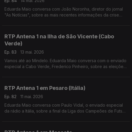
Ep. 84
14 mai. 2026
Eduarda Maio conversa com João Noronha, diretor do jornal
"As Notícias", sobre as mais recentes informações da crise
política no Reino Unido.
RTP Antena 1 na Ilha de São Vicente (Cabo
Verde)
Ep. 83
13 mai. 2026
Vamos até ao Mindelo. Eduarda Maio conversa com o enviado
especial a Cabo Verde, Frederico Pinheiro, sobre as eleições
no país no dia 17 de maio e ainda sobre o Festival Kontornu
que decorre por estes dias.
RTP Antena 1 em Pesaro (Itália)
Ep. 82
11 mai. 2026
Eduarda Maio conversa com Paulo Vidal, o enviado especial
da rádio a Itália, sobre a final da Liga dos Campeões de Futsal,
conquistada pelo Sporting, e ainda sobre a reforma do sistema
judicial italiano.