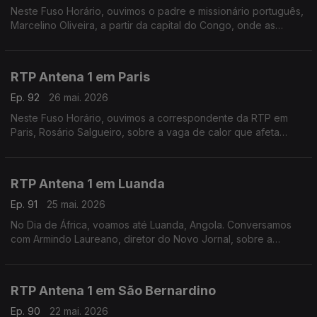
Neste Fuso Horário, ouvimos o padre e missionário português,
Marcelino Oliveira, a partir da capital do Congo, onde as
autoridades de saúde tentam conter o surto de Ébola que já
provocou mais de 100 mortes.
RTP Antena 1 em Paris
Ep. 92
26 mai. 2026
Neste Fuso Horário, ouvimos a correspondente da RTP em
Paris, Rosário Salgueiro, sobre a vaga de calor que afeta
França e outros países europeus.
RTP Antena 1 em Luanda
Ep. 91
25 mai. 2026
No Dia de África, voamos até Luanda, Angola. Conversamos
com Armindo Laureano, diretor do Novo Jornal, sobre a
importância deste dia, mas também sobre o perigo do ébola e
a tragédia numa mina de ouro em Nambuangongo.
RTP Antena 1 em São Bernardino
Ep. 90
22 mai. 2026