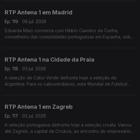
na região: "Nunca vi esta cidade tão vazia".
RTP Antena 1 em Madrid
Ep. 119
06 jul. 2026
Eduarda Maio conversa com Hilário Caixeiro da Cunha,
conselheiro das comunidades portuguesas em Espanha, sobre
as perspectivas da população para o duelo ibérico de logo à
noite nos oitavos de final do Mundial de futebol
RTP Antena 1 na Cidade da Praia
Ep. 118
03 jul. 2026
A seleção de Cabo Verde defronta hoje a seleção da
Argentina. Para os caboverdianos, este Mundial de Futebol
tem sido uma festa. É isso que nos conta o jornalista Carlos
Santos, a partir da Cidade da Praia.
RTP Antena 1 em Zagreb
Ep. 117
02 jul. 2026
A seleção portuguesa defronta hoje a seleção croata. Vamos
até Zagreb, a capital da Croácia, ao encontro do empresário
André Mendo, para saber como é que o país está a viver este