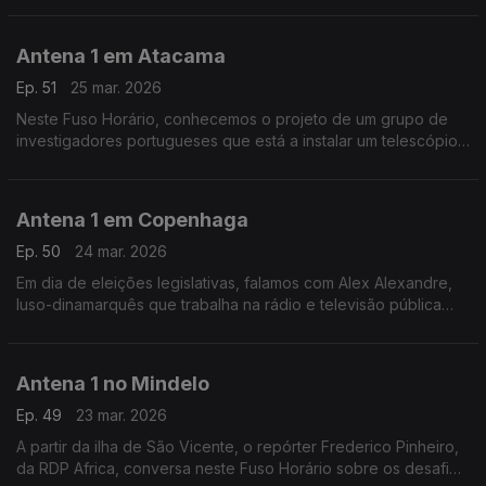
Antena 1 em Atacama
Ep. 51
25 mar. 2026
Neste Fuso Horário, conhecemos o projeto de um grupo de
investigadores portugueses que está a instalar um telescópio
no observatório do Paranal, em Atacama, no Chile. O objetivo
é estudar o sol.
Antena 1 em Copenhaga
Ep. 50
24 mar. 2026
Em dia de eleições legislativas, falamos com Alex Alexandre,
luso-dinamarquês que trabalha na rádio e televisão pública
dinamarquesa, sobre a realidade política do país.
Antena 1 no Mindelo
Ep. 49
23 mar. 2026
A partir da ilha de São Vicente, o repórter Frederico Pinheiro,
da RDP Africa, conversa neste Fuso Horário sobre os desafios