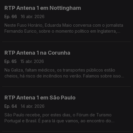
RTP Antena 1 em Nottingham
Ep. 66
16 abr. 2026
Neste Fuso Horário, Eduarda Maio conversa com o jornalista
Fernando Eurico, sobre o momento político em Inglaterra,
marcado pelas eleições locais e também sobre o jogo do FC
Porto na Liga Europa.
RTP Antena 1 na Corunha
Ep. 65
15 abr. 2026
Na Galiza, faltam médicos, os transportes públicos estão
cheios, há risco de incêndios no verão. Falamos sobre isso
com o jornalista Pedro Ribeiro, que está na Corunha a
acompanhar a Prova de Ciclismo Gran Camino.
RTP Antena 1 em São Paulo
Ep. 64
14 abr. 2026
São Paulo recebe, por estes dias, o Fórum de Turismo
Portugal e Brasil. É para lá que vamos, ao encontro do
jornalista Daniel Catalão, que nos fala sobre o aumento de
turistas de um lado e do outro do Atlântico.