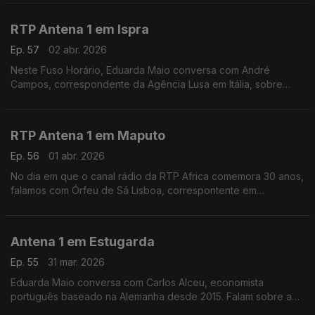
Péter Magyar numa retórica "extremamente agressiva".
RTP Antena 1 em Ispra
Ep. 57
02 abr. 2026
Neste Fuso Horário, Eduarda Maio conversa com André
Campos, correspondente da Agência Lusa em Itália, sobre
como se prepara Roma para a primeira Páscoa do papa Leão
XVI.
RTP Antena 1 em Maputo
Ep. 56
01 abr. 2026
No dia em que o canal rádio da RTP Africa comemora 30 anos,
falamos com Órfeu de Sá Lisboa, correspontente em
Moçambique, sobre os desafios do país.
Antena 1 em Estugarda
Ep. 55
31 mar. 2026
Eduarda Maio conversa com Carlos Alceu, economista
português baseado na Alemanha desde 2015. Falam sobre a
forma como o país está a lidar com as consequências da