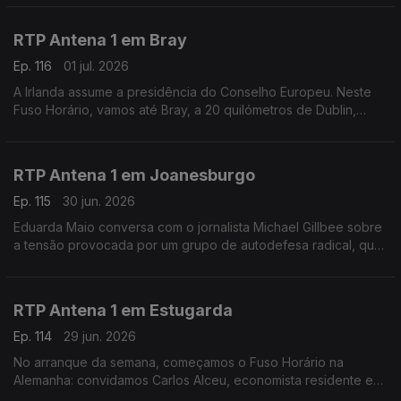
Mundial de Futebol.
RTP Antena 1 em Bray
Ep. 116
01 jul. 2026
A Irlanda assume a presidência do Conselho Europeu. Neste
Fuso Horário, vamos até Bray, a 20 quilómetros de Dublin,
onde encontramos o escritor e empresário Vítor Vicente.
Falamos sobre diálogo cultural, calor e futebol.
RTP Antena 1 em Joanesburgo
Ep. 115
30 jun. 2026
Eduarda Maio conversa com o jornalista Michael Gillbee sobre
a tensão provocada por um grupo de autodefesa radical, que
deu até hoje para os migrantes irregulares abandonarem a
África do Sul.
RTP Antena 1 em Estugarda
Ep. 114
29 jun. 2026
No arranque da semana, começamos o Fuso Horário na
Alemanha: convidamos Carlos Alceu, economista residente em
Estugarda, numa altura em que o país sofre as consequências