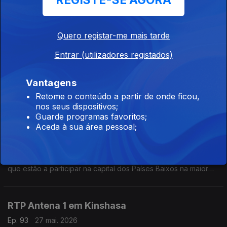
REGISTE-SE AGORA
Eduarda Maio conversa com Miguel Borges, engenheiro civil a
viver na Roménia, sobre o ambiente vivido no país após o
drone russo que atingiu um prédio residencial em Galati.
Quero registar-me mais tarde
RTP Antena 1 em Budapeste
Entrar (utilizadores registados)
Ep. 95
29 mai. 2026
Vantagens
Eduarda Maio conversa com Tiago Hipólito, português que
trabalha na Hungria, sobre a final da Liga dos Campeões que
Retome o conteúdo a partir de onde ficou,
vai decorrer em Budapeste e ainda sobre a visita do novo
nos seus dispositivos;
primeiro ministro húngaro a Bruxelas.
Guarde programas favoritos;
Aceda à sua área pessoal;
RTP Antena 1 em Amesterdão
Ep. 94
28 mai. 2026
Eduarda Maio conversa com Vicente Aroso e Pedro Baptista,
que estão a participar na capital dos Países Baixos na maior
conferência de nanossatélites da Europa, o SmallSat. Estão
num equipa do Instituto Superior Técnico.
RTP Antena 1 em Kinshasa
Ep. 93
27 mai. 2026