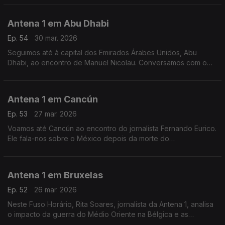
guerra no Médio Oriente.
Antena 1 em Abu Dhabi
Ep. 54
30 mar. 2026
Seguimos até à capital dos Emirados Árabes Unidos, Abu
Dhabi, ao encontro de Manuel Nicolau. Conversamos com o
engenheiro civil sobre este mês de guerra no Médio Oriente.
Antena 1 em Cancún
Ep. 53
27 mar. 2026
Voamos até Cancún ao encontro do jornalista Fernando Eurico.
Ele fala-nos sobre o México depois da morte do
narcotraficante El Mencho, sobre o fim das reformas douradas
no país e - claro - sobre futebol.
Antena 1 em Bruxelas
Ep. 52
26 mar. 2026
Neste Fuso Horário, Rita Soares, jornalista da Antena 1, analisa
o impacto da guerra do Médio Oriente na Bélgica e as
consequências da desinformação na União Europeia.