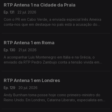
RTP Antena 1 na Cidade da Praia
Ep. 131
22 jul. 2026
Com o PR em Cabo Verde, a enviada especial Inês Ameixa
conta-nos que em destaque no país está a acusação do
Ministério Público ao Primeiro-Ministro Francisco Carvalho, que
está a ser acusado de corrupção.
RTP Antena 1 em Roma
Ep. 130
21 jul. 2026
A acompanhar Luís Montenegro em Itália e na Grécia, o
enviado da RTP Pedro Zambujo conta a tensão vivida em
Bolonha, de uma morte causada por alegada violência policial.
Ainda os pormenores da visita do PM português.
RTP Antena 1 em Londres
Ep. 129
20 jul. 2026
Andy Burnham toma posse hoje como primeiro-ministro do
Reino Unido. Em Londres, Catarina Liberato, especialista em
Política Externa Britânica, conta-nos o que esperar deste novo
líder do governo britânico.