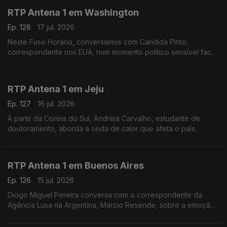
RTP Antena 1 em Washington
Ep. 128
17 jul. 2026
Neste Fuso Horário, conversamos com Cândida Pinto,
correspondente nos EUA, num momento político sensível face
à guerra no Irão e na vespéra da final do mundial.
RTP Antena 1 em Jeju
Ep. 127
16 jul. 2026
A partir da Coreia do Sul, Andreia Carvalho, estudante de
doutoramento, aborda a onda de calor que afeta o país.
RTP Antena 1 em Buenos Aires
Ep. 126
15 jul. 2026
Diogo Miguel Pereira conversa com o correspondente da
Agência Lusa na Argentina, Márcio Resende, sobre a emoção
à volta da meia final de mais logo do mundial, entre Argentina
e Inglaterra