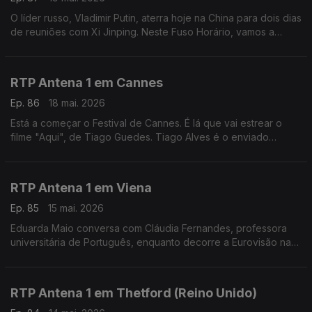
O líder russo, Vladimir Putin, aterra hoje na China para dois dias
de reuniões com Xi Jinping. Neste Fuso Horário, vamos a
Moscovo, ao encontro do jornalista Evgueni Muravich,
perceber os contornos desta visita.
RTP Antena 1 em Cannes
Ep. 86
18 mai. 2026
Está a começar o Festival de Cannes. É lá que vai estrear o
filme "Aqui", de Tiago Guedes. Tiago Alves é o enviado
especial da rádio à capital francesa do cinema e fala-nos dos
filmes que estão em exibição.
RTP Antena 1 em Viena
Ep. 85
15 mai. 2026
Eduarda Maio conversa com Cláudia Fernandes, professora
universitária de Português, enquanto decorre a Eurovisão na
Áustria. Numa edição com boicotes pela presença de Israel,
qual o ambiente no país?
RTP Antena 1 em Thetford (Reino Unido)