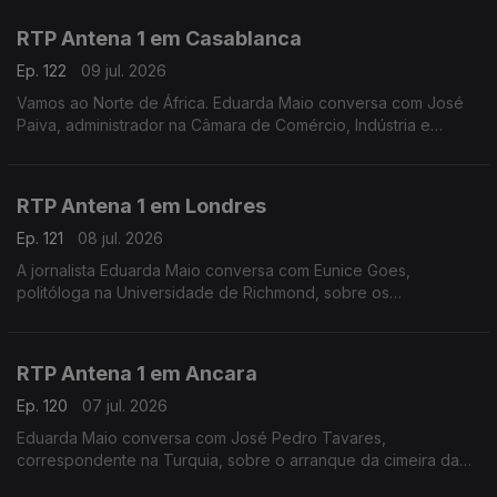
Espanha. Ainda as dificuldades dos governos regionais.
RTP Antena 1 em Casablanca
Ep. 122
09 jul. 2026
Vamos ao Norte de África. Eduarda Maio conversa com José
Paiva, administrador na Câmara de Comércio, Indústria e
Serviços de Portugal, sobre o jogo de mais logo entre
Marrocos e França e o impacto do Mundial nos negócios
RTP Antena 1 em Londres
Ep. 121
08 jul. 2026
A jornalista Eduarda Maio conversa com Eunice Goes,
politóloga na Universidade de Richmond, sobre os
preparativos finais para a abertura oficial das candidaturas à
liderança do Partido Trabalhista no Reino Unido.
RTP Antena 1 em Ancara
Ep. 120
07 jul. 2026
Eduarda Maio conversa com José Pedro Tavares,
correspondente na Turquia, sobre o arranque da cimeira da
NATO, um encontro que levou a que muita gente tirasse férias