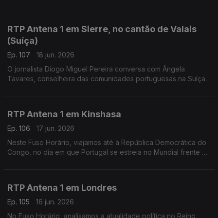
futebol. Falamos sobre isso com o professor universitário
Miguel Barreto Henriques, a partir de Bogotá.
RTP Antena 1 em Sierre, no cantão de Valais
(Suíça)
Ep. 107
18 jun. 2026
O jornalista Diogo Miguel Pereira conversa com Ângela
Tavares, conselheira das comunidades portuguesas na Suíça,
sobre o referendo na imigração e a reforma no Ensino de
Português no Estrangeiro.
RTP Antena 1 em Kinshasa
Ep. 106
17 jun. 2026
Neste Fuso Horário, viajamos até à República Democrática do
Congo, no dia em que Portugal se estreia no Mundial frente à
equipa africana. Conversamos com Liliana Gaspar, residente
no país há vários anos.
RTP Antena 1 em Londres
Ep. 105
16 jun. 2026
No Fuso Horário, analisamos a atualidade política no Reino