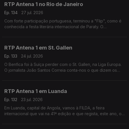
RTP Antena 1 no Rio de Janeiro
Ep. 134
27 jul. 2026
Com forte participação portuguesa, terminou a "Flip", como é
conhecida a festa literária internacional de Paraty. O
correspondente no Brasil, Daniel Catalão, esteve lá e fala do
evento e da Casa de Portugal instalada.
RTP Antena 1 em St. Gallen
Ep. 133
24 jul. 2026
O Benfica foi à Suíça perder com o St. Gallen, na Liga Europa.
O jornalista João Santos Correia conta-nos o que dizem os
jornais, esta manhã, sobre esse jogo - e fala-nos, ainda, do
último fabricante de gravatas do país.
RTP Antena 1 em Luanda
Ep. 132
23 jul. 2026
Em Luanda, capital de Angola, vamos à FILDA, a feira
internacional que vai na 41ª edição e que regista, este ano, o
maior número de participações de sempre. O jornalista José
Silva fala-nos deste encontro empresarial.