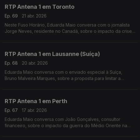
RTP Antena 1 em Toronto
Ep. 69
21 abr. 2026
Neste Fuso Horário, Eduarda Maio conversa com o jornalista
Jorge Neves, residente no Canadá, sobre o impacto da crise
provocada pela guerra no Médio Oriente.
RTP Antena 1 em Lausanne (Suíça)
Ep. 68
20 abr. 2026
Eduarda Maio conversa com o enviado especial à Suíça,
Bruno Malveira Marques, sobre a proposta para limitar a
população a 10 milhões até 2050 e ainda sobre a
Youth League 25/26, competição em que o Benfica participou.
RTP Antena 1 em Perth
Ep. 67
17 abr. 2026
Eduarda Maio conversa com João Gonçalves, consultor
financeiro, sobre o impacto da guerra do Médio Oriente na
Austrália, ao nível do preço dos combustíveis e do custo de
vida da população.