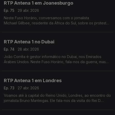
RTP Antena 1 em Joanesburgo
Ep. 75
29 abr. 2026
Neste Fuso Horário, conversamos com o jornalista
Michael Gillbee, residente da África do Sul, sobre os protestos
contra a emigração ilegal.
RTP Antena 1 no Dubai
Ep. 74
28 abr. 2026
João Corrêa é gestor informático no Dubai, nos Emirados
Árabes Unidos. Neste Fuso Horário, fala-nos da guerra, mas
também das mudanças que estão em marcha nos transportes e
na automatização dos serviços do governo.
RTP Antena 1 em Londres
Ep. 73
27 abr. 2026
Voamos até à capital do Reino Unido, Londres, ao encontro do
jornalista Bruno Manteigas. Ele fala-nos da visita do Rei D.
Carlos III aos Estados Unidos e dos dias difíceis do primeiro-
ministro, Keir Starmer.