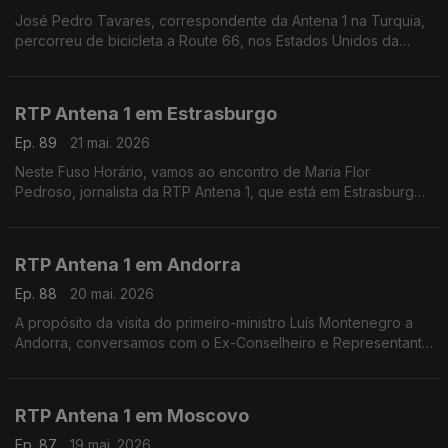
José Pedro Tavares, correspondente da Antena 1 na Turquia,
percorreu de bicicleta a Route 66, nos Estados Unidos da
América. Falamos com ele na reta final da viagem, em São
Bernardino, nos arredores de Los Angeles.
RTP Antena 1 em Estrasburgo
Ep. 89
21 mai. 2026
Neste Fuso Horário, vamos ao encontro de Maria Flor
Pedroso, jornalista da RTP Antena 1, que está em Estrasburgo
para uma edição especial do programa Geometria Varíavel,
num contexto em que a geopolítica domina na Europa
RTP Antena 1 em Andorra
Ep. 88
20 mai. 2026
A propósito da visita do primeiro-ministro Luís Montenegro a
Andorra, conversamos com o Ex-Conselheiro e Representante
das Comunidades Portuguesas José Manuel Silva. Com
Eduarda Maio.
RTP Antena 1 em Moscovo
Ep. 87
19 mai. 2026