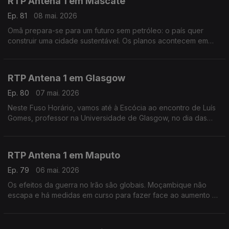
RTP Antena 1 em Mascate
Ep. 81
08 mai. 2026
Omã prepara-se para um futuro sem petróleo: o país quer
construir uma cidade sustentável. Os planos acontecem em
plena guerra na região. É o tema deste Fuso Horário, com a
educadora de infância Maria João Trindade.
RTP Antena 1 em Glasgow
Ep. 80
07 mai. 2026
Neste Fuso Horário, vamos até à Escócia ao encontro de Luís
Gomes, professor na Universidade de Glasgow, no dia das
eleições locais e regionais.
RTP Antena 1 em Maputo
Ep. 79
06 mai. 2026
Os efeitos da guerra no Irão são globais. Moçambique não
escapa e há medidas em curso para fazer face ao aumento do
preço dos combustíveis. Falamos sobre isso com o jornalista
Tiago Contreiras, que está em Maputo.