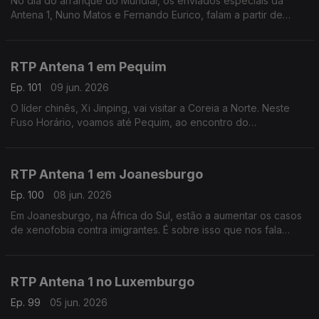
No dia do arranque do Mundial, os enviados especiais da
Antena 1, Nuno Matos e Fernando Eurico, falam a partir de
Palm Beach, nos Estados Unidos, a zona onde vai estar
instalada a seleção portuguesa. Com Eduarda Maio.
RTP Antena 1 em Pequim
Ep. 101
09 jun. 2026
O líder chinês, Xi Jinping, vai visitar a Coreia a Norte. Neste
Fuso Horário, voamos até Pequim, ao encontro do
correspondente da Lusa, João Pimenta, para perceber as
motivações desta visita rara. Com Eduarda Maio.
RTP Antena 1 em Joanesburgo
Ep. 100
08 jun. 2026
Em Joanesburgo, na África do Sul, estão a aumentar os casos
de xenofobia contra imigrantes. É sobre isso que nos fala
Vasco Abreu, Conselheiro das Comunidades Portuguesas.
Com Eduarda Maio.
RTP Antena 1 no Luxemburgo
Ep. 99
05 jun. 2026