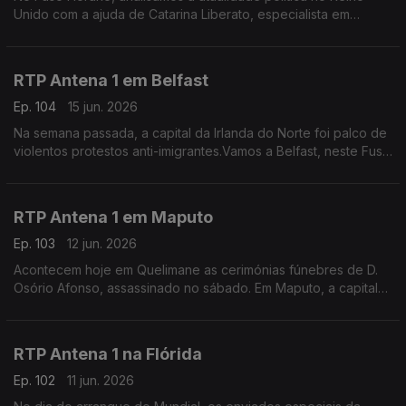
Unido com a ajuda de Catarina Liberato, especialista em
Política Externa britãnica e docente universitária.
RTP Antena 1 em Belfast
Ep. 104
15 jun. 2026
Na semana passada, a capital da Irlanda do Norte foi palco de
violentos protestos anti-imigrantes.Vamos a Belfast, neste Fuso
Horário, perguntar à portuguesa Filipa Maia como estão agora
os ânimos no país.
RTP Antena 1 em Maputo
Ep. 103
12 jun. 2026
Acontecem hoje em Quelimane as cerimónias fúnebres de D.
Osório Afonso, assassinado no sábado. Em Maputo, a capital
de Moçambique, o jornalista Tiago Contreiras dá conta dos
últimos desenvolvimentos deste crime.
RTP Antena 1 na Flórida
Ep. 102
11 jun. 2026