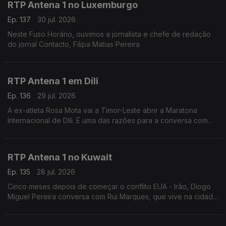
RTP Antena 1 no Luxemburgo
Ep. 137
30 jul. 2026
Neste Fuso Horário, ouvimos a jornalista e chefe de redação
do jornal Contacto, Filipa Matias Pereira
RTP Antena 1 em Díli
Ep. 136
29 jul. 2026
A ex-atleta Rosa Mota vai a Timor-Leste abrir a Maratona
Internacional de Díli. É uma das razões para a conversa com
Marisa Serafim, correspondente da Lusa no país. Ainda a
tolerância zero contra o jogo online ilegal.
RTP Antena 1 no Kuwait
Ep. 135
28 jul. 2026
Cinco meses depois de começar o conflito EUA - Irão, Diogo
Miguel Pereira conversa com Rui Marques, que vive na cidade
do Kuwait, sobre a situação neste país - que tem o mesmo
nome que a capital.