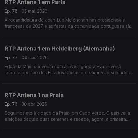
RTP Antena 1 em Paris
Ep. 78
05 mai. 2026
A recandidatura de Jean-Luc Melénchon nas presidenciais
francesas de 2027 e as festas da comunidade portuguesa são
temas de conversas de Eduarda Maio com Carlos Pereira,
diretor do Luso Jornal.
RTP Antena 1 em Heidelberg (Alemanha)
Ep. 77
04 mai. 2026
Eduarda Maio conversa com a investigadora Eva Oliveira
sobre a decisão dos Estados Unidos de retirar 5 mil soldados
norte-americanos da Alemanha.
RTP Antena 1 na Praia
Ep. 76
30 abr. 2026
Seguimos até à cidade da Praia, em Cabo Verde. O país vai a
eleições daqui a duas semanas e recebe, agora, a primeira
Feira Internacional do Livro. É o que nos conta o jornalista
Carlos Santos. Com Eduarda Maio.