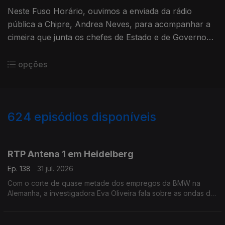
Neste Fuso Horário, ouvimos a enviada da rádio
pública a Chipre, Andrea Neves, para acompanhar a
cimeira que junta os chefes de Estado e de Governo
da União Europeia num país que foi alvo de ataque
por parte do Irão.
opções
624
episódios disponíveis
943056
939609
935683
931510
927125
923020
919099
915125
910988
RTP Antena 1 em Heidelberg
Ep. 138
31 jul. 2026
Com o corte de quase metade dos empregos da BMW na
Alemanha, a investigadora Eva Oliveira fala sobre as ondas de
choque que podem ser gerada. Ainda o ataque em Berlim que
aconteceu no sábado numa marcha LGBT+.