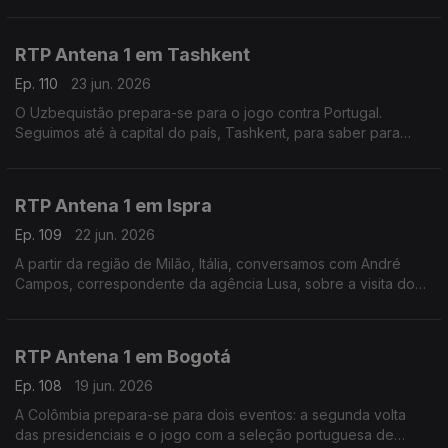
fala sobre o funeral deste antigo presidente.
RTP Antena 1 em Tashkent
Ep. 110
23 jun. 2026
O Uzbequistão prepara-se para o jogo contra Portugal.
Seguimos até à capital do país, Tashkent, para saber para
saber como é que o empresário português David Gonçalves
está a acompanhar o Mundial de Futebol.
RTP Antena 1 em Ispra
Ep. 109
22 jun. 2026
A partir da região de Milão, Itália, conversamos com André
Campos, correspondente da agência Lusa, sobre a visita do
Papa Leão XIV à sede do Programa Alimentar Mundial
RTP Antena 1 em Bogotá
Ep. 108
19 jun. 2026
A Colômbia prepara-se para dois eventos: a segunda volta
das presidenciais e o jogo com a seleção portuguesa de