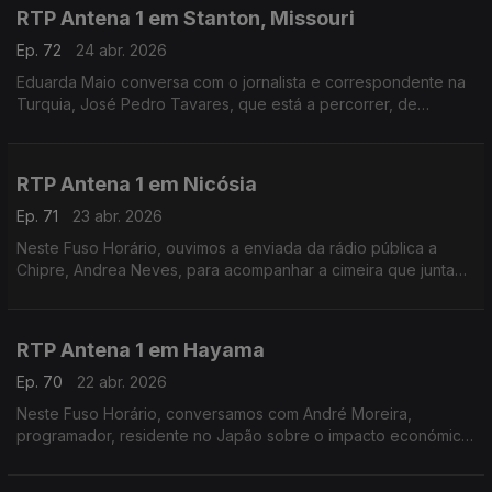
RTP Antena 1 em Stanton, Missouri
Ep. 72
24 abr. 2026
Eduarda Maio conversa com o jornalista e correspondente na
Turquia, José Pedro Tavares, que está a percorrer, de
bicicleta, a Route 66 - a mítica estrada que atravessa os
Estados Unidos.
RTP Antena 1 em Nicósia
Ep. 71
23 abr. 2026
Neste Fuso Horário, ouvimos a enviada da rádio pública a
Chipre, Andrea Neves, para acompanhar a cimeira que junta
os chefes de Estado e de Governo da União Europeia num
país que foi alvo de ataque por parte do Irão.
RTP Antena 1 em Hayama
Ep. 70
22 abr. 2026
Neste Fuso Horário, conversamos com André Moreira,
programador, residente no Japão sobre o impacto económico
da guerra e a crise sísmica dos últimos dias.