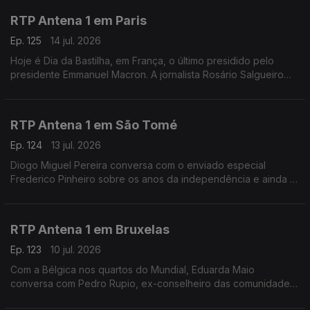
RTP Antena 1 em Paris
Ep. 125
14 jul. 2026
Hoje é Dia da Bastilha, em França, o último presidido pelo
presidente Emmanuel Macron. A jornalista Rosário Salgueiro
conta-nos o que está previsto nas comemorações e fala-nos
também de calor e de futebol.
RTP Antena 1 em São Tomé
Ep. 124
13 jul. 2026
Diogo Miguel Pereira conversa com o enviado especial
Frederico Pinheiro sobre os anos da independência e ainda o
início da semana decisiva da campanha eleitoral para as
presidenciais de domingo em São Tomé e Príncipe
RTP Antena 1 em Bruxelas
Ep. 123
10 jul. 2026
Com a Bélgica nos quartos do Mundial, Eduarda Maio
conversa com Pedro Rupio, ex-conselheiro das comunidades
portuguesas. Há portugueses que querem "vingança" contra