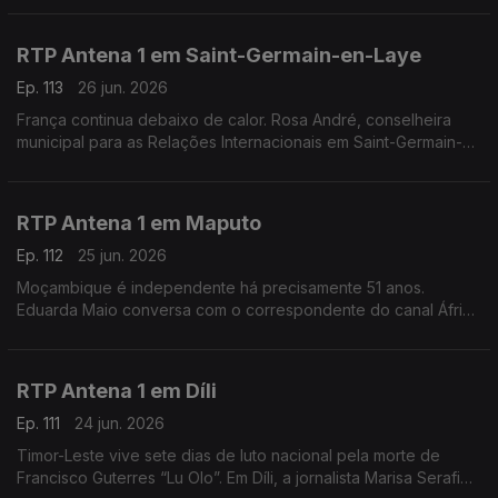
de uma onda de calor.
RTP Antena 1 em Saint-Germain-en-Laye
Ep. 113
26 jun. 2026
França continua debaixo de calor. Rosa André, conselheira
municipal para as Relações Internacionais em Saint-Germain-
en-Laye, a oeste de Paris, conta-nos como é que os
franceses estão a lidar com o tempo quente.
RTP Antena 1 em Maputo
Ep. 112
25 jun. 2026
Moçambique é independente há precisamente 51 anos.
Eduarda Maio conversa com o correspondente do canal África
da rádio pública, Orfeu de Sá Lisboa, sobre as comemorações
deste feriado na antiga Lourenço Marques.
RTP Antena 1 em Díli
Ep. 111
24 jun. 2026
Timor-Leste vive sete dias de luto nacional pela morte de
Francisco Guterres “Lu Olo”. Em Díli, a jornalista Marisa Serafim