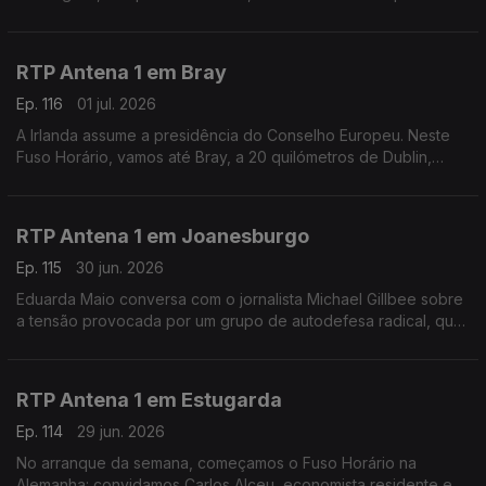
André Mendo, para saber como é que o país está a viver este
Mundial de Futebol.
RTP Antena 1 em Bray
Ep. 116
01 jul. 2026
A Irlanda assume a presidência do Conselho Europeu. Neste
Fuso Horário, vamos até Bray, a 20 quilómetros de Dublin,
onde encontramos o escritor e empresário Vítor Vicente.
Falamos sobre diálogo cultural, calor e futebol.
RTP Antena 1 em Joanesburgo
Ep. 115
30 jun. 2026
Eduarda Maio conversa com o jornalista Michael Gillbee sobre
a tensão provocada por um grupo de autodefesa radical, que
deu até hoje para os migrantes irregulares abandonarem a
África do Sul.
RTP Antena 1 em Estugarda
Ep. 114
29 jun. 2026
No arranque da semana, começamos o Fuso Horário na
Alemanha: convidamos Carlos Alceu, economista residente em