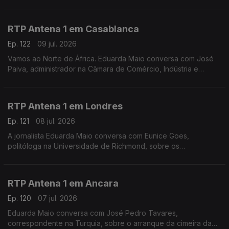
portuguesas. Há portugueses que querem "vingança" contra
Espanha. Ainda as dificuldades dos governos regionais.
RTP Antena 1 em Casablanca
Ep. 122
09 jul. 2026
Vamos ao Norte de África. Eduarda Maio conversa com José
Paiva, administrador na Câmara de Comércio, Indústria e
Serviços de Portugal, sobre o jogo de mais logo entre
Marrocos e França e o impacto do Mundial nos negócios
RTP Antena 1 em Londres
Ep. 121
08 jul. 2026
A jornalista Eduarda Maio conversa com Eunice Goes,
politóloga na Universidade de Richmond, sobre os
preparativos finais para a abertura oficial das candidaturas à
liderança do Partido Trabalhista no Reino Unido.
RTP Antena 1 em Ancara
Ep. 120
07 jul. 2026
Eduarda Maio conversa com José Pedro Tavares,
correspondente na Turquia, sobre o arranque da cimeira da