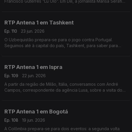
Francisco Guterres “Lu Olo”. Em Díli, a jornalista Marisa Serafim
fala sobre o funeral deste antigo presidente.
RTP Antena 1 em Tashkent
Ep. 110
23 jun. 2026
O Uzbequistão prepara-se para o jogo contra Portugal.
Seguimos até à capital do país, Tashkent, para saber para
saber como é que o empresário português David Gonçalves
está a acompanhar o Mundial de Futebol.
RTP Antena 1 em Ispra
Ep. 109
22 jun. 2026
A partir da região de Milão, Itália, conversamos com André
Campos, correspondente da agência Lusa, sobre a visita do
Papa Leão XIV à sede do Programa Alimentar Mundial
RTP Antena 1 em Bogotá
Ep. 108
19 jun. 2026
A Colômbia prepara-se para dois eventos: a segunda volta