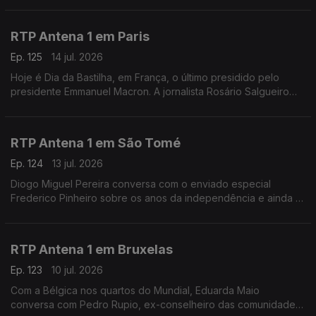
e Inglaterra
RTP Antena 1 em Paris
Ep. 125
14 jul. 2026
Hoje é Dia da Bastilha, em França, o último presidido pelo
presidente Emmanuel Macron. A jornalista Rosário Salgueiro
conta-nos o que está previsto nas comemorações e fala-nos
também de calor e de futebol.
RTP Antena 1 em São Tomé
Ep. 124
13 jul. 2026
Diogo Miguel Pereira conversa com o enviado especial
Frederico Pinheiro sobre os anos da independência e ainda o
início da semana decisiva da campanha eleitoral para as
presidenciais de domingo em São Tomé e Príncipe
RTP Antena 1 em Bruxelas
Ep. 123
10 jul. 2026
Com a Bélgica nos quartos do Mundial, Eduarda Maio
conversa com Pedro Rupio, ex-conselheiro das comunidades