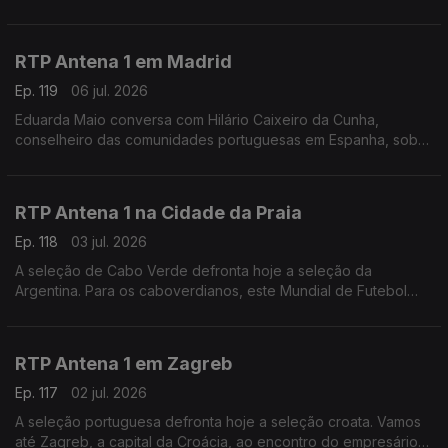
NATO, um encontro que levou a que muita gente tirasse férias
na região: "Nunca vi esta cidade tão vazia".
RTP Antena 1 em Madrid
Ep. 119
06 jul. 2026
Eduarda Maio conversa com Hilário Caixeiro da Cunha,
conselheiro das comunidades portuguesas em Espanha, sobre
as perspectivas da população para o duelo ibérico de logo à
noite nos oitavos de final do Mundial de futebol
RTP Antena 1 na Cidade da Praia
Ep. 118
03 jul. 2026
A seleção de Cabo Verde defronta hoje a seleção da
Argentina. Para os caboverdianos, este Mundial de Futebol
tem sido uma festa. É isso que nos conta o jornalista Carlos
Santos, a partir da Cidade da Praia.
RTP Antena 1 em Zagreb
Ep. 117
02 jul. 2026
A seleção portuguesa defronta hoje a seleção croata. Vamos
até Zagreb, a capital da Croácia, ao encontro do empresário