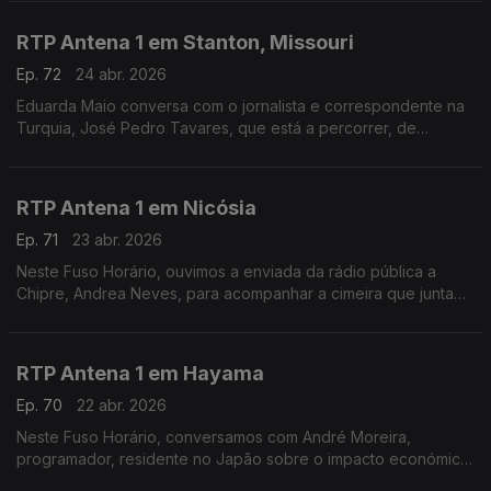
ministro, Keir Starmer.
RTP Antena 1 em Stanton, Missouri
Ep. 72
24 abr. 2026
Eduarda Maio conversa com o jornalista e correspondente na
Turquia, José Pedro Tavares, que está a percorrer, de
bicicleta, a Route 66 - a mítica estrada que atravessa os
Estados Unidos.
RTP Antena 1 em Nicósia
Ep. 71
23 abr. 2026
Neste Fuso Horário, ouvimos a enviada da rádio pública a
Chipre, Andrea Neves, para acompanhar a cimeira que junta
os chefes de Estado e de Governo da União Europeia num
país que foi alvo de ataque por parte do Irão.
RTP Antena 1 em Hayama
Ep. 70
22 abr. 2026
Neste Fuso Horário, conversamos com André Moreira,
programador, residente no Japão sobre o impacto económico
da guerra e a crise sísmica dos últimos dias.