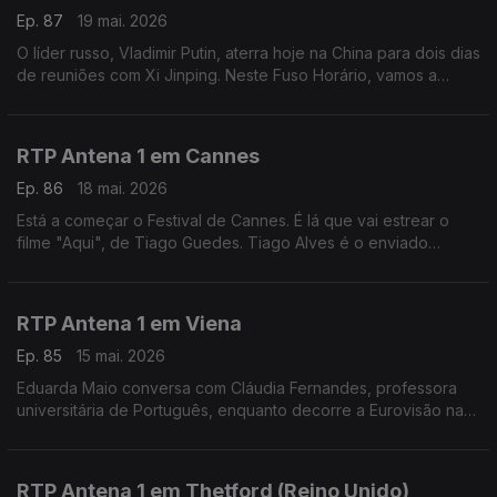
Ep. 87
19 mai. 2026
O líder russo, Vladimir Putin, aterra hoje na China para dois dias
de reuniões com Xi Jinping. Neste Fuso Horário, vamos a
Moscovo, ao encontro do jornalista Evgueni Muravich,
perceber os contornos desta visita.
RTP Antena 1 em Cannes
Ep. 86
18 mai. 2026
Está a começar o Festival de Cannes. É lá que vai estrear o
filme "Aqui", de Tiago Guedes. Tiago Alves é o enviado
especial da rádio à capital francesa do cinema e fala-nos dos
filmes que estão em exibição.
RTP Antena 1 em Viena
Ep. 85
15 mai. 2026
Eduarda Maio conversa com Cláudia Fernandes, professora
universitária de Português, enquanto decorre a Eurovisão na
Áustria. Numa edição com boicotes pela presença de Israel,
qual o ambiente no país?
RTP Antena 1 em Thetford (Reino Unido)