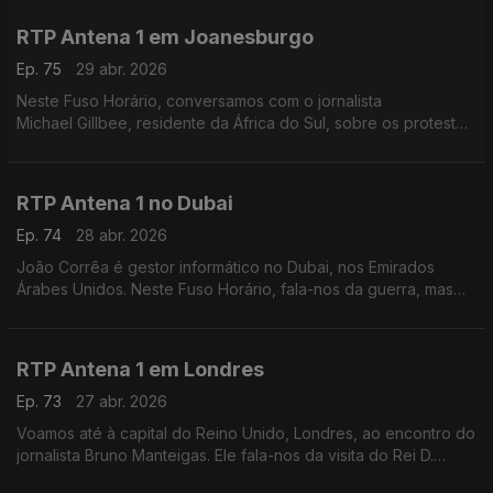
Carlos Santos. Com Eduarda Maio.
RTP Antena 1 em Joanesburgo
Ep. 75
29 abr. 2026
Neste Fuso Horário, conversamos com o jornalista
Michael Gillbee, residente da África do Sul, sobre os protestos
contra a emigração ilegal.
RTP Antena 1 no Dubai
Ep. 74
28 abr. 2026
João Corrêa é gestor informático no Dubai, nos Emirados
Árabes Unidos. Neste Fuso Horário, fala-nos da guerra, mas
também das mudanças que estão em marcha nos transportes e
na automatização dos serviços do governo.
RTP Antena 1 em Londres
Ep. 73
27 abr. 2026
Voamos até à capital do Reino Unido, Londres, ao encontro do
jornalista Bruno Manteigas. Ele fala-nos da visita do Rei D.
Carlos III aos Estados Unidos e dos dias difíceis do primeiro-