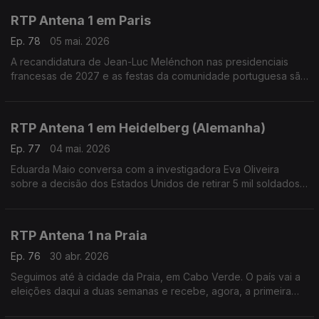
RTP Antena 1 em Paris
Ep. 78
05 mai. 2026
A recandidatura de Jean-Luc Melénchon nas presidenciais
francesas de 2027 e as festas da comunidade portuguesa são
temas de conversas de Eduarda Maio com Carlos Pereira,
diretor do Luso Jornal.
RTP Antena 1 em Heidelberg (Alemanha)
Ep. 77
04 mai. 2026
Eduarda Maio conversa com a investigadora Eva Oliveira
sobre a decisão dos Estados Unidos de retirar 5 mil soldados
norte-americanos da Alemanha.
RTP Antena 1 na Praia
Ep. 76
30 abr. 2026
Seguimos até à cidade da Praia, em Cabo Verde. O país vai a
eleições daqui a duas semanas e recebe, agora, a primeira
Feira Internacional do Livro. É o que nos conta o jornalista