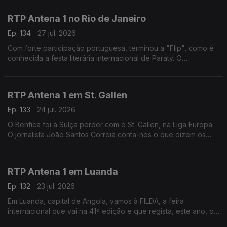
nome que a capital.
RTP Antena 1 no Rio de Janeiro
Ep. 134
27 jul. 2026
Com forte participação portuguesa, terminou a "Flip", como é
conhecida a festa literária internacional de Paraty. O
correspondente no Brasil, Daniel Catalão, esteve lá e fala do
evento e da Casa de Portugal instalada.
RTP Antena 1 em St. Gallen
Ep. 133
24 jul. 2026
O Benfica foi à Suíça perder com o St. Gallen, na Liga Europa.
O jornalista João Santos Correia conta-nos o que dizem os
jornais, esta manhã, sobre esse jogo - e fala-nos, ainda, do
último fabricante de gravatas do país.
RTP Antena 1 em Luanda
Ep. 132
23 jul. 2026
Em Luanda, capital de Angola, vamos à FILDA, a feira
internacional que vai na 41ª edição e que regista, este ano, o
maior número de participações de sempre. O jornalista José