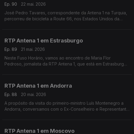
Ep. 90
22 mai. 2026
José Pedro Tavares, correspondente da Antena 1 na Turquia,
percorreu de bicicleta a Route 66, nos Estados Unidos da
América. Falamos com ele na reta final da viagem, em São
Bernardino, nos arredores de Los Angeles.
RTP Antena 1 em Estrasburgo
Ep. 89
21 mai. 2026
Neste Fuso Horário, vamos ao encontro de Maria Flor
Pedroso, jornalista da RTP Antena 1, que está em Estrasburgo
para uma edição especial do programa Geometria Varíavel,
num contexto em que a geopolítica domina na Europa
RTP Antena 1 em Andorra
Ep. 88
20 mai. 2026
A propósito da visita do primeiro-ministro Luís Montenegro a
Andorra, conversamos com o Ex-Conselheiro e Representante
das Comunidades Portuguesas José Manuel Silva. Com
Eduarda Maio.
RTP Antena 1 em Moscovo