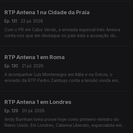
Silva fala-nos deste encontro empresarial.
RTP Antena 1 na Cidade da Praia
Ep. 131
22 jul. 2026
Com o PR em Cabo Verde, a enviada especial Inês Ameixa
conta-nos que em destaque no país está a acusação do
Ministério Público ao Primeiro-Ministro Francisco Carvalho, que
está a ser acusado de corrupção.
RTP Antena 1 em Roma
Ep. 130
21 jul. 2026
A acompanhar Luís Montenegro em Itália e na Grécia, o
enviado da RTP Pedro Zambujo conta a tensão vivida em
Bolonha, de uma morte causada por alegada violência policial.
Ainda os pormenores da visita do PM português.
RTP Antena 1 em Londres
Ep. 129
20 jul. 2026
Andy Burnham toma posse hoje como primeiro-ministro do
Reino Unido. Em Londres, Catarina Liberato, especialista em
Política Externa Britânica, conta-nos o que esperar deste novo