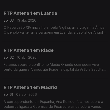
jornalista Daniel Catalão, que nos fala sobre o aumento de
turistas de um lado e do outro do Atlântico.
RTP Antena 1 em Luanda
Ep. 63
13 abr. 2026
O Papa Leão XIV inicia hoje, pela Argélia, uma viagem a África.
O périplo vai ter uma paragem em Luanda, a capital de Angola,
e é para lá que vamos neste Fuso Horário, ao encontro do
jornalista Pedro Sá Guerra.
RTP Antena 1 em Riade
Ep. 62
10 abr. 2026
Falamos sobre o conflito no Médio Oriente com quem vive
perto da guerra. Vamos até Riade, a capital da Arábia Saudita,
ao encontro de Pedro Eusébio, que vive na região há uma
década. Com Eduarda Maio.
RTP Antena 1 em Madrid
Ep. 61
09 abr. 2026
A correspondente em Espanha, Ana Romeu, fala-nos sobre a
polémica ligada a Guernica de Picasso e ainda sobre vários