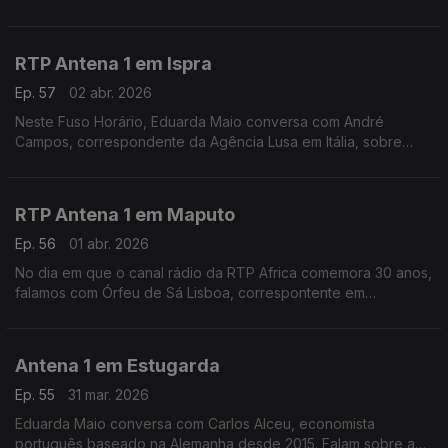
temas e o ambiente nesta campanha entre Viktor Orbán e
Péter Magyar numa retórica "extremamente agressiva".
RTP Antena 1 em Ispra
Ep. 57
02 abr. 2026
Neste Fuso Horário, Eduarda Maio conversa com André
Campos, correspondente da Agência Lusa em Itália, sobre
como se prepara Roma para a primeira Páscoa do papa Leão
XVI.
RTP Antena 1 em Maputo
Ep. 56
01 abr. 2026
No dia em que o canal rádio da RTP Africa comemora 30 anos,
falamos com Órfeu de Sá Lisboa, correspontente em
Moçambique, sobre os desafios do país.
Antena 1 em Estugarda
Ep. 55
31 mar. 2026
Eduarda Maio conversa com Carlos Alceu, economista
português baseado na Alemanha desde 2015. Falam sobre a