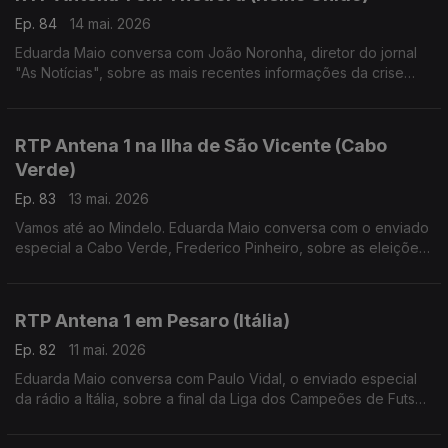
Ep. 84
14 mai. 2026
Eduarda Maio conversa com João Noronha, diretor do jornal
"As Notícias", sobre as mais recentes informações da crise
política no Reino Unido.
RTP Antena 1 na Ilha de São Vicente (Cabo
Verde)
Ep. 83
13 mai. 2026
Vamos até ao Mindelo. Eduarda Maio conversa com o enviado
especial a Cabo Verde, Frederico Pinheiro, sobre as eleições
no país no dia 17 de maio e ainda sobre o Festival Kontornu
que decorre por estes dias.
RTP Antena 1 em Pesaro (Itália)
Ep. 82
11 mai. 2026
Eduarda Maio conversa com Paulo Vidal, o enviado especial
da rádio a Itália, sobre a final da Liga dos Campeões de Futsal,
conquistada pelo Sporting, e ainda sobre a reforma do sistema
judicial italiano.