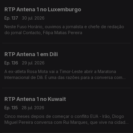
RTP Antena 1 no Luxemburgo
Ep. 137
30 jul. 2026
Neste Fuso Horário, ouvimos a jornalista e chefe de redação
do jornal Contacto, Filipa Matias Pereira
RTP Antena 1 em Díli
Ep. 136
29 jul. 2026
A ex-atleta Rosa Mota vai a Timor-Leste abrir a Maratona
Internacional de Díli. É uma das razões para a conversa com
Marisa Serafim, correspondente da Lusa no país. Ainda a
tolerância zero contra o jogo online ilegal.
RTP Antena 1 no Kuwait
Ep. 135
28 jul. 2026
Cinco meses depois de começar o conflito EUA - Irão, Diogo
Miguel Pereira conversa com Rui Marques, que vive na cidade
do Kuwait, sobre a situação neste país - que tem o mesmo