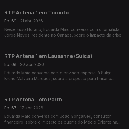
RTP Antena 1 em Toronto
Ep. 69
21 abr. 2026
Neste Fuso Horário, Eduarda Maio conversa com o jornalista
Jorge Neves, residente no Canadá, sobre o impacto da crise
provocada pela guerra no Médio Oriente.
RTP Antena 1 em Lausanne (Suíça)
Ep. 68
20 abr. 2026
Eduarda Maio conversa com o enviado especial à Suíça,
Bruno Malveira Marques, sobre a proposta para limitar a
população a 10 milhões até 2050 e ainda sobre a
Youth League 25/26, competição em que o Benfica participou.
RTP Antena 1 em Perth
Ep. 67
17 abr. 2026
Eduarda Maio conversa com João Gonçalves, consultor
financeiro, sobre o impacto da guerra do Médio Oriente na
Austrália, ao nível do preço dos combustíveis e do custo de