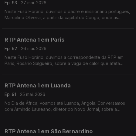
Ep. 93
27 mai. 2026
Neste Fuso Horário, ouvimos o padre e missionário português,
Marcelino Oliveira, a partir da capital do Congo, onde as
autoridades de saúde tentam conter o surto de Ébola que já
provocou mais de 100 mortes.
RTP Antena 1 em Paris
Ep. 92
26 mai. 2026
Neste Fuso Horário, ouvimos a correspondente da RTP em
Paris, Rosário Salgueiro, sobre a vaga de calor que afeta
França e outros países europeus.
RTP Antena 1 em Luanda
Ep. 91
25 mai. 2026
No Dia de África, voamos até Luanda, Angola. Conversamos
com Armindo Laureano, diretor do Novo Jornal, sobre a
importância deste dia, mas também sobre o perigo do ébola e
a tragédia numa mina de ouro em Nambuangongo.
RTP Antena 1 em São Bernardino