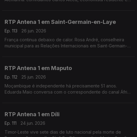
Estugarda, numa altura em que o país sofre as consequências
de uma onda de calor.
RTP Antena 1 em Saint-Germain-en-Laye
Ep. 113
26 jun. 2026
França continua debaixo de calor. Rosa André, conselheira
municipal para as Relações Internacionais em Saint-Germain-
en-Laye, a oeste de Paris, conta-nos como é que os
franceses estão a lidar com o tempo quente.
RTP Antena 1 em Maputo
Ep. 112
25 jun. 2026
Moçambique é independente há precisamente 51 anos.
Eduarda Maio conversa com o correspondente do canal África
da rádio pública, Orfeu de Sá Lisboa, sobre as comemorações
deste feriado na antiga Lourenço Marques.
RTP Antena 1 em Díli
Ep. 111
24 jun. 2026
Timor-Leste vive sete dias de luto nacional pela morte de