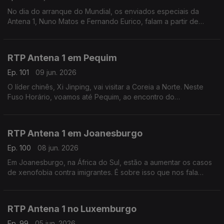
No dia do arranque do Mundial, os enviados especiais da
Antena 1, Nuno Matos e Fernando Eurico, falam a partir de
Palm Beach, nos Estados Unidos, a zona onde vai estar
instalada a seleção portuguesa. Com Eduarda Maio.
RTP Antena 1 em Pequim
Ep. 101
09 jun. 2026
O líder chinês, Xi Jinping, vai visitar a Coreia a Norte. Neste
Fuso Horário, voamos até Pequim, ao encontro do
correspondente da Lusa, João Pimenta, para perceber as
motivações desta visita rara. Com Eduarda Maio.
RTP Antena 1 em Joanesburgo
Ep. 100
08 jun. 2026
Em Joanesburgo, na África do Sul, estão a aumentar os casos
de xenofobia contra imigrantes. É sobre isso que nos fala
Vasco Abreu, Conselheiro das Comunidades Portuguesas.
Com Eduarda Maio.
RTP Antena 1 no Luxemburgo
Ep. 99
05 jun. 2026