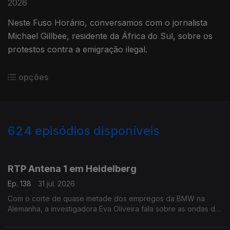
2026
Neste Fuso Horário, conversamos com o jornalista
Michael Gillbee, residente da África do Sul, sobre os
protestos contra a emigração ilegal.
opções
624
episódios disponíveis
943056
939609
935683
931510
927125
923020
919099
915125
RTP Antena 1 em Heidelberg
Ep. 138
31 jul. 2026
Com o corte de quase metade dos empregos da BMW na
Alemanha, a investigadora Eva Oliveira fala sobre as ondas de
choque que podem ser gerada. Ainda o ataque em Berlim que
aconteceu no sábado numa marcha LGBT+.