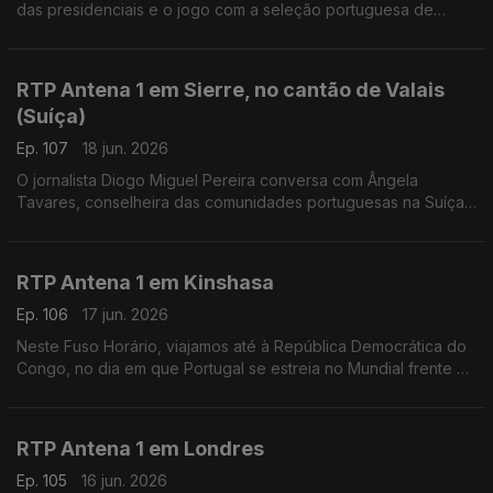
das presidenciais e o jogo com a seleção portuguesa de
futebol. Falamos sobre isso com o professor universitário
Miguel Barreto Henriques, a partir de Bogotá.
RTP Antena 1 em Sierre, no cantão de Valais
(Suíça)
Ep. 107
18 jun. 2026
O jornalista Diogo Miguel Pereira conversa com Ângela
Tavares, conselheira das comunidades portuguesas na Suíça,
sobre o referendo na imigração e a reforma no Ensino de
Português no Estrangeiro.
RTP Antena 1 em Kinshasa
Ep. 106
17 jun. 2026
Neste Fuso Horário, viajamos até à República Democrática do
Congo, no dia em que Portugal se estreia no Mundial frente à
equipa africana. Conversamos com Liliana Gaspar, residente
no país há vários anos.
RTP Antena 1 em Londres
Ep. 105
16 jun. 2026