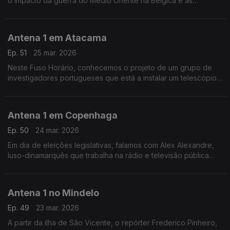
o impacto da guerra do Médio Oriente na Bélgica e as
consequências da desinformação na União Europeia.
Antena 1 em Atacama
Ep. 51
25 mar. 2026
Neste Fuso Horário, conhecemos o projeto de um grupo de
investigadores portugueses que está a instalar um telescópio
no observatório do Paranal, em Atacama, no Chile. O objetivo
é estudar o sol.
Antena 1 em Copenhaga
Ep. 50
24 mar. 2026
Em dia de eleições legislativas, falamos com Alex Alexandre,
luso-dinamarquês que trabalha na rádio e televisão pública
dinamarquesa, sobre a realidade política do país.
Antena 1 no Mindelo
Ep. 49
23 mar. 2026
A partir da ilha de São Vicente, o repórter Frederico Pinheiro,