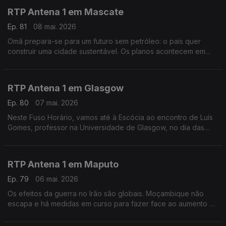
RTP Antena 1 em Mascate
Ep. 81
08 mai. 2026
Omã prepara-se para um futuro sem petróleo: o país quer
construir uma cidade sustentável. Os planos acontecem em
plena guerra na região. É o tema deste Fuso Horário, com a
educadora de infância Maria João Trindade.
RTP Antena 1 em Glasgow
Ep. 80
07 mai. 2026
Neste Fuso Horário, vamos até à Escócia ao encontro de Luís
Gomes, professor na Universidade de Glasgow, no dia das
eleições locais e regionais.
RTP Antena 1 em Maputo
Ep. 79
06 mai. 2026
Os efeitos da guerra no Irão são globais. Moçambique não
escapa e há medidas em curso para fazer face ao aumento do
preço dos combustíveis. Falamos sobre isso com o jornalista
Tiago Contreiras, que está em Maputo.