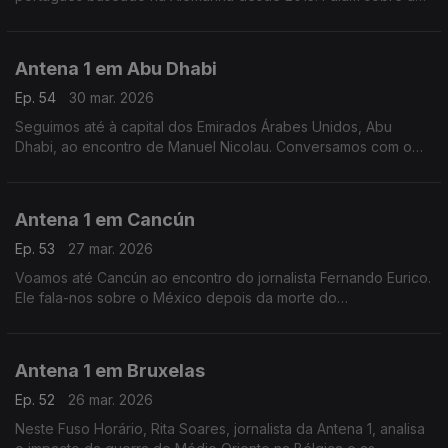
forma como o país está a lidar com as consequências da
guerra no Médio Oriente.
Antena 1 em Abu Dhabi
Ep. 54
30 mar. 2026
Seguimos até à capital dos Emirados Árabes Unidos, Abu
Dhabi, ao encontro de Manuel Nicolau. Conversamos com o
engenheiro civil sobre este mês de guerra no Médio Oriente.
Antena 1 em Cancún
Ep. 53
27 mar. 2026
Voamos até Cancún ao encontro do jornalista Fernando Eurico.
Ele fala-nos sobre o México depois da morte do
narcotraficante El Mencho, sobre o fim das reformas douradas
no país e - claro - sobre futebol.
Antena 1 em Bruxelas
Ep. 52
26 mar. 2026
Neste Fuso Horário, Rita Soares, jornalista da Antena 1, analisa