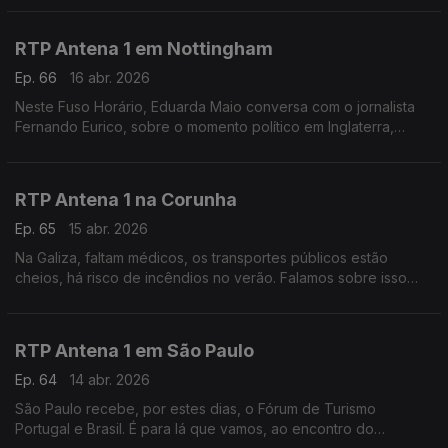
vida da população.
RTP Antena 1 em Nottingham
Ep. 66
16 abr. 2026
Neste Fuso Horário, Eduarda Maio conversa com o jornalista
Fernando Eurico, sobre o momento político em Inglaterra,
marcado pelas eleições locais e também sobre o jogo do FC
Porto na Liga Europa.
RTP Antena 1 na Corunha
Ep. 65
15 abr. 2026
Na Galiza, faltam médicos, os transportes públicos estão
cheios, há risco de incêndios no verão. Falamos sobre isso
com o jornalista Pedro Ribeiro, que está na Corunha a
acompanhar a Prova de Ciclismo Gran Camino.
RTP Antena 1 em São Paulo
Ep. 64
14 abr. 2026
São Paulo recebe, por estes dias, o Fórum de Turismo
Portugal e Brasil. É para lá que vamos, ao encontro do