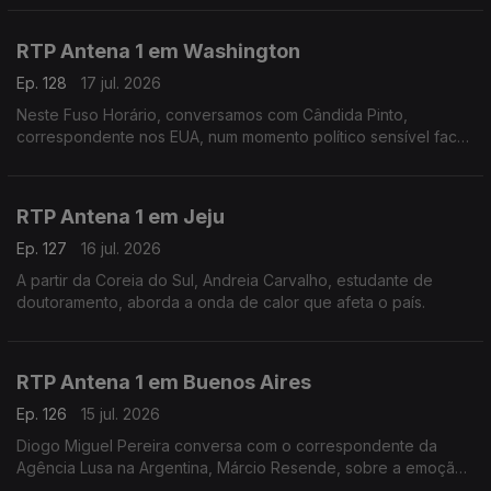
líder do governo britânico.
RTP Antena 1 em Washington
Ep. 128
17 jul. 2026
Neste Fuso Horário, conversamos com Cândida Pinto,
correspondente nos EUA, num momento político sensível face
à guerra no Irão e na vespéra da final do mundial.
RTP Antena 1 em Jeju
Ep. 127
16 jul. 2026
A partir da Coreia do Sul, Andreia Carvalho, estudante de
doutoramento, aborda a onda de calor que afeta o país.
RTP Antena 1 em Buenos Aires
Ep. 126
15 jul. 2026
Diogo Miguel Pereira conversa com o correspondente da
Agência Lusa na Argentina, Márcio Resende, sobre a emoção
à volta da meia final de mais logo do mundial, entre Argentina