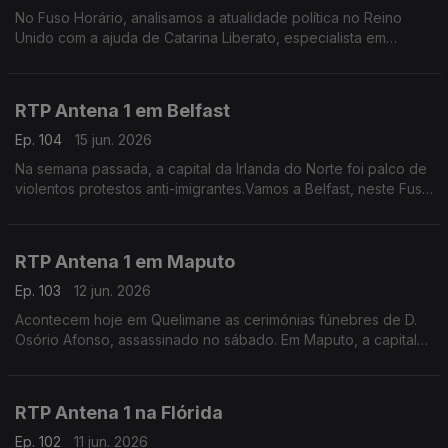
No Fuso Horário, analisamos a atualidade política no Reino
Unido com a ajuda de Catarina Liberato, especialista em
Política Externa britãnica e docente universitária.
RTP Antena 1 em Belfast
Ep. 104
15 jun. 2026
Na semana passada, a capital da Irlanda do Norte foi palco de
violentos protestos anti-imigrantes.Vamos a Belfast, neste Fuso
Horário, perguntar à portuguesa Filipa Maia como estão agora
os ânimos no país.
RTP Antena 1 em Maputo
Ep. 103
12 jun. 2026
Acontecem hoje em Quelimane as cerimónias fúnebres de D.
Osório Afonso, assassinado no sábado. Em Maputo, a capital
de Moçambique, o jornalista Tiago Contreiras dá conta dos
últimos desenvolvimentos deste crime.
RTP Antena 1 na Flórida
Ep. 102
11 jun. 2026