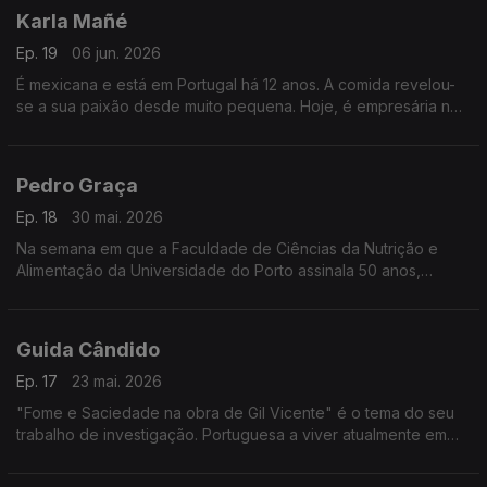
Karla Mañé
Ep. 19
06 jun. 2026
É mexicana e está em Portugal há 12 anos. A comida revelou-
se a sua paixão desde muito pequena. Hoje, é empresária no
mundo do catering. E é uma máquina de trabalho, que se
soube sempre reinventar.
Pedro Graça
Ep. 18
30 mai. 2026
Na semana em que a Faculdade de Ciências da Nutrição e
Alimentação da Universidade do Porto assinala 50 anos,
conversamos com o nutricionista e diretor da FCNAUP sobre
nutrição, educação e literacia alimentar.
Guida Cândido
Ep. 17
23 mai. 2026
"Fome e Saciedade na obra de Gil Vicente" é o tema do seu
trabalho de investigação. Portuguesa a viver atualmente em
Abu Dhabi, foca-se na tradição na gastronomia e no
cruzamento entre culturas gastronómicas.