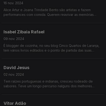
16 nov. 2024
Alice Artur e Joana Trindade Bento são artistas e fazem
performances com comida. Querem reavivar as memórias
passadas à mesa e reunir aí novamente as pessoas para que
criem momentos especiais.
Isabel Zibaia Rafael
09 nov. 2024
É blogger de cozinha, no seu blog Cinco Quartos de Laranja,
tem vários livros editados e o ponto de partida das suas
receitas tem quase sempre uma história associada.
David Jesus
02 nov. 2024
Tem raízes portuguesas e indianas, cresceu rodeado de
sabores. Teve um longo percurso nalguns dos melhores
restaurantes portugueses até se instalar no Alentejo... e abrir
uma padaria em Lisboa.
Vítor Adão