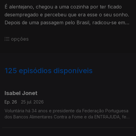
É alentejano, chegou a uma cozinha por ter ficado
desempregado e percebeu que era esse o seu sonho.
Depois de uma passagem pelo Brasil, radicou-se em
Portalegre, sua cidade natal, onde defende a
gastronomia tradicional.
opções
125
episódios disponíveis
927410
904029
882238
854968
834928
815548
796069
766831
740059
723436
Isabel Jonet
Ep. 26
25 jul. 2026
Voluntária há 34 anos e presidente da Federação Portuguesa
dos Bancos Alimentares Contra a Fome e da ENTRAJUDA, fez
da solidariedade e do combate ao desperdício a missão da
sua vida.