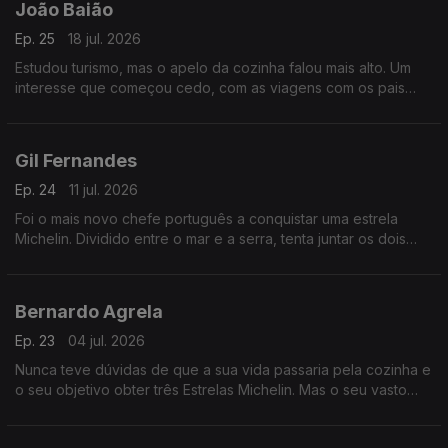
João Baião
Ep. 25
18 jul. 2026
Estudou turismo, mas o apelo da cozinha falou mais alto. Um
interesse que começou cedo, com as viagens com os pais
dentro do país. Tornou-se chef privado e acabou por se fixar
no Alentejo, a sua origem.
Gil Fernandes
Ep. 24
11 jul. 2026
Foi o mais novo chefe português a conquistar uma estrela
Michelin. Dividido entre o mar e a serra, tenta juntar os dois
elementos nas suas criações de fine dining, procurando
valorizar os produtos da costa portuguesa.
Bernardo Agrela
Ep. 23
04 jul. 2026
Nunca teve dúvidas de que a sua vida passaria pela cozinha e
o seu objetivo obter três Estrelas Michelin. Mas o seu vasto
percurso, que incluiu negócios de luxo nas Maldivas ou
Seychelles, viria a alterar essa visão...