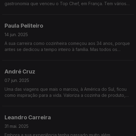
gastronomia que venceu o Top Chef, em França. Tem vários
restaurantes em Portugal, do fine dining às sanduíches e uma
paixão imensa pela cozinha.
Paula Peliteiro
14 jun. 2025
A sua carreira como cozinheira começou aos 34 anos, porque
antes se dedicou a tempo inteiro à família. Mas todos os
cursos que tirou e os anos que viveu no Brasil foram
indispensáveis para se afirmar.
André Cruz
07 jun. 2025
Uma das viagens que mais o marcou, à América do Sul, ficou
como inspiração para a vida. Valoriza a cozinha de produto,
mas também as histórias no prato. Ou os pratos com história.
Leandro Carreira
31 mai. 2025
Embora a sua experiência tenha passado muito além