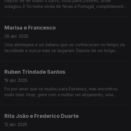
Depois de ter tirado o curso, voou para Londres, onde
estagiou. E foi numa vinda de férias a Portugal, completamente
por acaso, que encontrou o espaço ideal para abrir o seu
restaurante...
Marisa e Francesco
26 abr. 2025
Uma alentejana e um italiano que se conheceram no tempo da
faculdade e nunca mais se largaram. Depois de um longo
percurso, abriram um restaurante em Évora, onde combinam
comida italiana com vinhos muito especiais...
Ruben Trindade Santos
19 abr. 2025
Foi por amor que se mudou para Estremoz, mas encontrou
muito mais. Hoje, gere com a mulher um alojamento, uma
mercearia e um restaurante, do qual é o chef principal.
Rita João e Frederico Duarte
12 abr. 2025