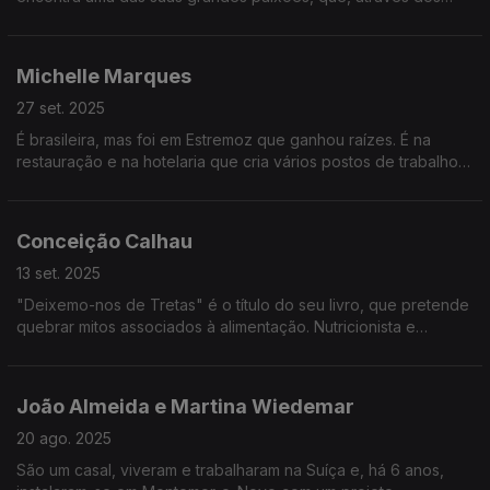
seus livros, pretende multiplicar.
Michelle Marques
27 set. 2025
É brasileira, mas foi em Estremoz que ganhou raízes. É na
restauração e na hotelaria que cria vários postos de trabalho,
com uma equipa que também é família.
Conceição Calhau
13 set. 2025
"Deixemo-nos de Tretas" é o título do seu livro, que pretende
quebrar mitos associados à alimentação. Nutricionista e
professora universitária, luta para que cada vez mais se volte
a uma alimentação natural.
João Almeida e Martina Wiedemar
20 ago. 2025
São um casal, viveram e trabalharam na Suíça e, há 6 anos,