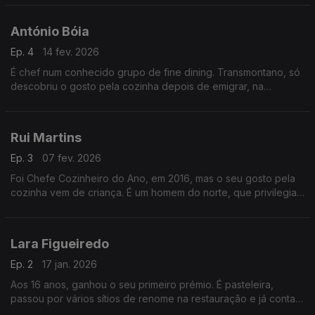
no concurso do Melhor Pastel de Nata.
António Bóia
Ep. 4
14 fev. 2026
É chef num conhecido grupo de fine dining. Transmontano, só
descobriu o gosto pela cozinha depois de emigrar, na
adolescência. Fez um percurso de formação e foi graças às
olímpiadas da culinária que se fixou em Portugal.
Rui Martins
Ep. 3
07 fev. 2026
Foi Chefe Cozinheiro do Ano, em 2016, mas o seu gosto pela
cozinha vem de criança. É um homem do norte, que privilegia
a cozinha tradicional. Tem um restaurante em Felgueiras e mais
um projeto na manga...
Lara Figueiredo
Ep. 2
17 jan. 2026
Aos 16 anos, ganhou o seu primeiro prémio. É pasteleira,
passou por vários sítios de renome na restauração e já conta
com uma estrela Michelin. Tem uma forte ligação à natureza,