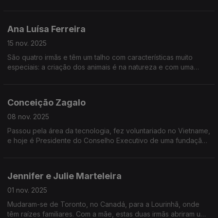
pequenas consultorias, passou por Londres e chegaria à
estrela Michelin.
Ana Luísa Ferreira
15 nov. 2025
São quatro irmãs e têm um talho com características muito
especiais: a criação dos animais é na natureza e com uma
alimentação natural; e a distribuição garante a frescura e a
componente nutricional.
Conceição Zagalo
08 nov. 2025
Passou pela área da tecnologia, fez voluntariado no Vietname,
e hoje é Presidente do Conselho Executivo de uma fundação
cujo foco é a sustentabilidade, através da educação, nutrição
e regeneração de solos e culturas.
Jennifer e Julie Marteleira
01 nov. 2025
Mudaram-se de Toronto, no Canadá, para a Lourinhã, onde
têm raízes familiares. Com a mãe, estas duas irmãs abriram um