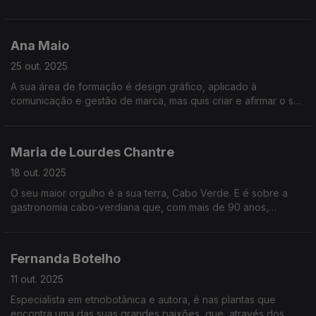
restaurante em frente ao mar e dizem ter realizado um sonho...
Ana Maio
25 out. 2025
A sua área de formação é design gráfico, aplicado à
comunicação e gestão de marca, mas quis criar e afirmar o seu
próprio projeto e a sua marca no mundo. Foi com uma pavlova,
a sobremesa, que o conseguiu...
Maria de Lourdes Chantre
18 out. 2025
O seu maior orgulho é a sua terra, Cabo Verde. E é sobre a
gastronomia cabo-verdiana que, com mais de 90 anos,
escreveu um livro sobre a história, a tradição e os sabores
que a apaixonam.
Fernanda Botelho
11 out. 2025
Especialista em etnobotânica e autora, é nas plantas que
encontra uma das suas grandes paixões, que, através dos