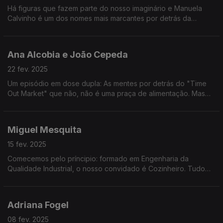
Há figuras que fazem parte do nosso imaginário e Manuela
Calvinho é um dos nomes mais marcantes por detrás da
revista: Teleculinária.
Ana Alcobia e João Cepeda
22 fev. 2025
Um episódio em dose dupla: As mentes por detrás do "Time
Out Market" que não, não é uma praça de alimentação. Mas
afinal, que espaço é este?
Miguel Mesquita
15 fev. 2025
Comecemos pelo príncipio: formado em Engenharia da
Qualidade Industrial, o nosso convidado é Cozinheiro. Tudo
começou com um bichinho que o levou até à Escola de
Hotelaria do Porto. O resto é história.
Adriana Fogel
08 fev. 2025