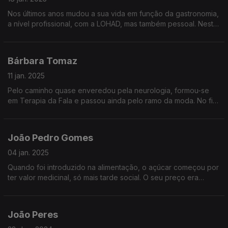
Nos últimos anos mudou a sua vida em função da gastronomia,
a nível profissional, com a LOHAD, mas também pessoal. Neste
episódio, a "arte de comer" está em todo o lado, até no
simples e no nacional, como a canja.
Bárbara Tomaz
11 jan. 2025
Pelo caminho quase enveredou pela neurologia, formou-se
em Terapia da Fala e passou ainda pelo ramo da moda. No fim,
foi a paixão pela cozinha que a levou até onde está hoje: o
mundo do "food styling".
João Pedro Gomes
04 jan. 2025
Quando foi introduzido na alimentação, o açúcar começou por
ter valor medicinal, só mais tarde social. O seu preço era
elevado, por isso estabelecia o status social e criava ou
fortalecia relações sociais.
João Peres