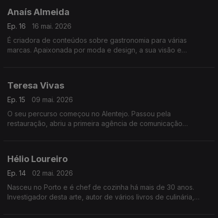
Anaís Almeida
Ep. 16
16 mai. 2026
É criadora de conteúdos sobre gastronomia para várias
marcas. Apaixonada por moda e design, a sua visão e
criatividade vão muito para além dos pratos, onde se juntam as
narrativas sobre as suas origens e histórias.
Teresa Vivas
Ep. 15
09 mai. 2026
O seu percurso começou no Alentejo. Passou pela
restauração, abriu a primeira agência de comunicação
especializada em gastronomia. O seu gosto pela ruralidade
levou-a de volta, desta vez para o Alto Tâmega.
Hélio Loureiro
Ep. 14
02 mai. 2026
Nasceu no Porto e é chef de cozinha há mais de 30 anos.
Investigador desta arte, autor de vários livros de culinária,
apresentador de programas de televisão, foi também chef da
Seleção Nacional de futebol masculina.