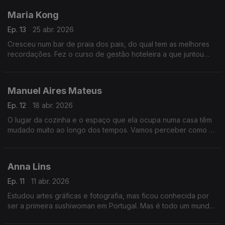
Maria Kong
Ep. 13
25 abr. 2026
Cresceu num bar de praia dos pais, do qual tem as melhores
recordações. Fez o curso de gestão hoteleira a que juntou
comunicação e direção criativa da Condé Nast College, que
lhe deu as bases para o seu trabalho atual.
Manuel Aires Mateus
Ep. 12
18 abr. 2026
O lugar da cozinha e o espaço que ela ocupa numa casa têm
mudado muito ao longo dos tempos. Vamos perceber como se
adapta a arquitetura desta divisão, a que chamam o coração
da casa, às necessidades que vão mudando.
Anna Lins
Ep. 11
11 abr. 2026
Estudou artes gráficas e fotografia, mas ficou conhecida por
ser a primeira sushiwoman em Portugal. Mas é todo um mundo
para lá disso: a chef dá aulas e atualmente faz