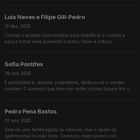
dar valor. O seu foco é a tradição na cozinha e dar visibilidade
a quem não a tem.
Luís Neves e Filipe Gill-Pedro
13 dez. 2025
Criaram o projeto Gastronautas para simplificar a comida e
para a tornar mais acessível a todos. Usam a cultura
gastronómica para contar histórias, que contam também muito
da nossa História.
Sofia Pontifex
29 nov. 2025
É publicitária e, durante a pandemia, dedicou-se a vender
cookies. O sucesso que teve nas redes sociais trouxe-lhe uma
oportunidade de negócio. Hoje, diz que a imperfeição das
suas cookies é o segredo do seu sucesso.
Pedro Pena Bastos
22 nov. 2025
Vem de uma família ligada às ciências, mas o apelo da
gastronomia foi mais forte. Começou muito jovem com