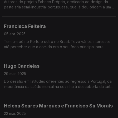
Autores do projeto Fabrico Próprio, dedicado ao design da
pastelaria semi-industrial portuguesa, que já deu origem a um
livro, querem manter viva e espalhar a tradição das pastelarias.
Francisca Feiteira
05 abr. 2025
Tem um pé no Porto e outro no Brasil. Teve vários interesses,
até perceber que a comida era o seu foco principal para
perceber o nosso passado, a nossa cultura, sociedades,
ambiente e políticas.
Hugo Candeias
29 mar. 2025
Do desafio em latitudes diferentes ao regresso a Portugal, da
importância da saúde mental na cozinha à descoberta da tarte
de queijo perfeita, tudo isto entra no menu do Refeitório desta
semana com Hugo Candeias.
Helena Soares Marques e Francisco Sá Morais
22 mar. 2025