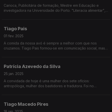
Carioca, Publicitária de formação, Mestre em Educação e
investigadora na Universidade do Porto. "Literacia alimentar",
o que é? A tese de Doutoramento da nossa convidada,
responde.
Tiago Pais
01 fev. 2025
A comida da nossa avó é sempre a melhor com que nos
cruzamos. Tiago Pais formou-se em comunicação social, mas
foi um texto sobre bolos de chocolate que moldou o seu
caminho profissional onde juntou a escrita à comida.
Patrícia Azevedo da Silva
25 jan. 2025
A convidada de hoje é uma mulher dos sete ofícios:
antropóloga, mulher dos bastidores e tradutora. Foi no
doutoramento que começou a trabalhar com a comida,
elemento que marca uma forte presença em casa desde a
infância.
Tiago Macedo Pires
18 jan. 2025