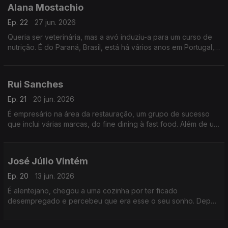
Alana Mostachio
Ep. 22
27 jun. 2026
Queria ser veterinária, mas a avó induziu-a para um curso de
nutrição. É do Paraná, Brasil, está há vários anos em Portugal,
e foi cá que começou a sua carreira numa cozinha.
Rui Sanches
Ep. 21
20 jun. 2026
É empresário na área da restauração, um grupo de sucesso
que inclui várias marcas, do fine dining à fast food. Além de um
crescimento visível nos últimos anos, a plataforma orgulha-se
de dar formação em várias áreas.
José Júlio Vintém
Ep. 20
13 jun. 2026
É alentejano, chegou a uma cozinha por ter ficado
desempregado e percebeu que era esse o seu sonho. Depois
de uma passagem pelo Brasil, radicou-se em Portalegre, sua
cidade natal, onde defende a gastronomia tradicional.