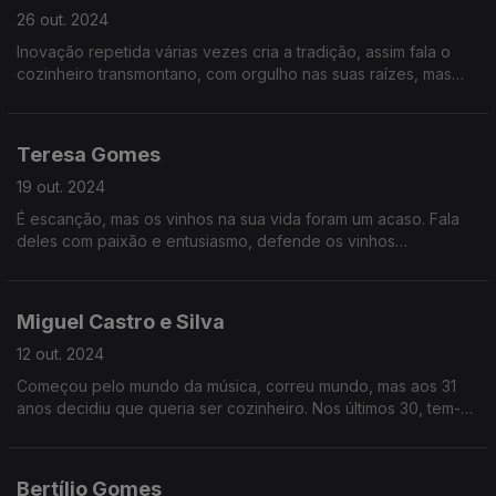
26 out. 2024
Inovação repetida várias vezes cria a tradição, assim fala o
cozinheiro transmontano, com orgulho nas suas raízes, mas
com sede de mundo. E com ideias muito claras sobre
restauração e produto.
Teresa Gomes
19 out. 2024
É escanção, mas os vinhos na sua vida foram um acaso. Fala
deles com paixão e entusiasmo, defende os vinhos
portugueses e deu-nos uma masterclass impressionante.
Miguel Castro e Silva
12 out. 2024
Começou pelo mundo da música, correu mundo, mas aos 31
anos decidiu que queria ser cozinheiro. Nos últimos 30, tem-se
dedicado a mudar a forma como a profissão é vista, com
vários projetos de cantinas e restauração.
Bertílio Gomes