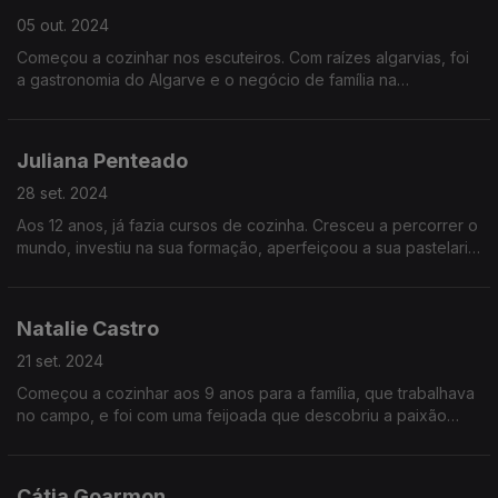
05 out. 2024
Começou a cozinhar nos escuteiros. Com raízes algarvias, foi
a gastronomia do Algarve e o negócio de família na
restauração que o fizeram perceber que o seu caminho
passava pela cozinha. E tem sido um caminho diverso...
Juliana Penteado
28 set. 2024
Aos 12 anos, já fazia cursos de cozinha. Cresceu a percorrer o
mundo, investiu na sua formação, aperfeiçoou a sua pastelaria
em Paris, até se fixar em Lisboa, onde adoça a vida dos
portugueses.
Natalie Castro
21 set. 2024
Começou a cozinhar aos 9 anos para a família, que trabalhava
no campo, e foi com uma feijoada que descobriu a paixão
pela cozinha. Só depois de um percurso diverso é que
decidiu dedicar-se a esse mundo, onde é feliz.
Cátia Goarmon