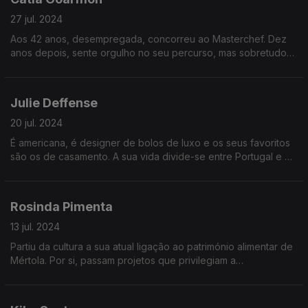
27 jul. 2024
Aos 42 anos, desempregada, concorreu ao Masterchef. Dez
anos depois, sente orgulho no seu percurso, mas sobretudo
de sentir o impacto que tem nas pessoas, muito para além das
receitas que apresenta na televisão.
Julie Deffense
20 jul. 2024
É americana, é designer de bolos de luxo e os seus favoritos
são os de casamento. A sua vida divide-se entre Portugal e os
Estados Unidos, onde torna mais doces os dias mais felizes
dos seus clientes.
Rosinda Pimenta
13 jul. 2024
Partiu da cultura a sua atual ligação ao património alimentar de
Mértola. Por si, passam projetos que privilegiam a
proximidade, a biodiversidade, a produção local, mas
sobretudo a comunidade.