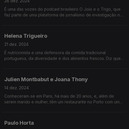
28 dez. 2024
É uma das vozes do podcast brasileiro O Joio e o Trigo, que
faz parte de uma plataforma de jornalismo de investigação na
área da alimentação, saúde e poder.
Helena Trigueiro
21 dez. 2024
É nutricionista e uma defensora da comida tradicional
portuguesa, da diversidade e dos alimentos frescos. Diz que o
equilíbrio alimentar passa sobretudo pela forma como
comemos e como partilhamos as refeições.
Julien Montbabut e Joana Thony
14 dez. 2024
Conheceram-se em Paris, há mais de 20 anos, e, além de
serem marido e mulher, têm um restaurante no Porto com uma
estrela Michelin. Dois chefs para quem o trabalho é um
prolongamento feliz da vida em casal.
Paulo Horta