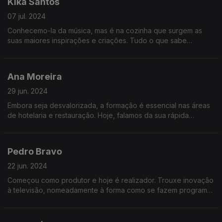
Kika Santos
07 jul. 2024
Conhecemo-la da música, mas é na cozinha que surgem as
suas maiores inspirações e criações. Tudo o que sabe
aprendeu com a avó e descobriu depois as cozinhas do
mundo, em Londres.
Ana Moreira
29 jun. 2024
Embora seja desvalorizada, a formação é essencial nas áreas
de hotelaria e restauração. Hoje, falamos da sua rápida
evolução e da importância crescente para os novos
profissionais.
Pedro Bravo
22 jun. 2024
Começou como produtor e hoje é realizador. Trouxe inovação
à televisão, nomeadamente à forma como se fazem programas
de culinária em Portugal. E adora comida, que considera ser o
princípio de tudo.