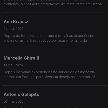
fronteiras, o chef abre brevemente um restaurante em Lisboa,
dedicado àquilo de que mais gosta: peixe e marisco.
Ana Krausz
24 mai. 2025
Depois de ter estudado turismo e de várias experiências
profissionais na área, acabou por acaso no ramo da
restauração. Hoje, tem uma agência de comunicação muito
focada em marcas gastronómicas.
Marcella Ghirelli
10 mai. 2025
Depois de várias experiências no mundo da gastronomia,
aterrou em Portugal para viver um desejo antigo e por cá
ficou. Começou no fine dining, mas a sua vida passa hoje
pelos pop ups, que a fazem mais feliz.
António Galapito
03 mai. 2025