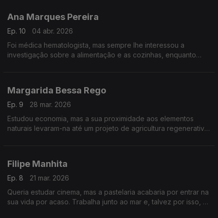
desenvolvimento de produtos para companhias aéreas.
Ana Marques Pereira
Ep. 10
04 abr. 2026
Foi médica hematologista, mas sempre lhe interessou a
investigação sobre a alimentação e as cozinhas, enquanto
espaço primordial das casas. Tem vários livros editados sobre
a história da alimentação.
Margarida Bessa Rego
Ep. 9
28 mar. 2026
Estudou economia, mas a sua proximidade aos elementos
naturais levaram-na até um projeto de agricultura regenerativa,
que se estabeleceu no Alqueva e cujo lema é o trabalho
começa na terra, a cozinha transforma.
Filipe Manhita
Ep. 8
21 mar. 2026
Queria estudar cinema, mas a pastelaria acabaria por entrar na
sua vida por acaso. Trabalha junto ao mar e, talvez por isso, as
suas sobremesas são pouco convencionais, incluindo algas e