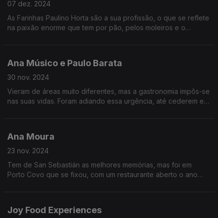
07 dez. 2024
As Farinhas Paulino Horta são a sua profissão, o que se reflete
na paixão enorme que tem por pão, pelos moleiros e o
conhecimento incrível que tem sobre a sua história.
Ana Músico e Paulo Barata
30 nov. 2024
Vieram de áreas muito diferentes, mas a gastronomia impôs-se
nas suas vidas. Foram adiando essa urgência, até cederem e
se tornarem parceiros na profissão e na vida.
Ana Moura
23 nov. 2024
Tem de San Sebastián as melhores memórias, mas foi em
Porto Covo que se fixou, com um restaurante aberto o ano
inteiro, que tem ajudado muito a dinamizar a vila.
Joy Food Experiences