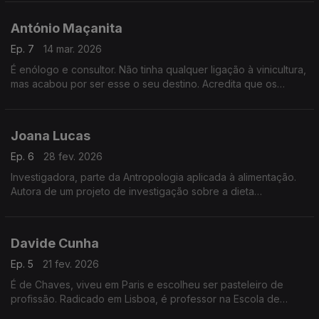
um toque salgado.
António Maçanita
Ep. 7
14 mar. 2026
É enólogo e consultor. Não tinha qualquer ligação à vinicultura,
mas acabou por ser esse o seu destino. Acredita que os
melhores vinhos são os que transportam quem os bebe para
os lugares onde eles nasceram.
Joana Lucas
Ep. 6
28 fev. 2026
Investigadora, parte da Antropologia aplicada à alimentação.
Autora de um projeto de investigação sobre a dieta
mediterrânica, reconhecida como Património Cultural Imaterial
da Humanidade, procurando o seu significado.
Davide Cunha
Ep. 5
21 fev. 2026
É de Chaves, viveu em Paris e escolheu ser pasteleiro de
profissão. Radicado em Lisboa, é professor na Escola de
Hotelaria e Turismo do Estoril e, entre outras coisas, é jurado