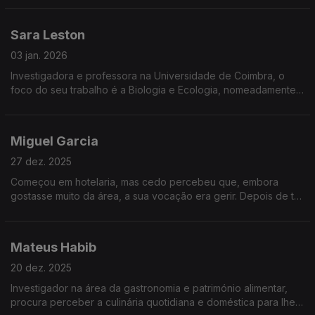
que tenta refletir nas suas criações.
Sara Leston
03 jan. 2026
Investigadora e professora na Universidade de Coimbra, o
foco do seu trabalho é a Biologia e Ecologia, nomeadamente
o impacto que produtos farmacêuticos têm nos solos. Mas
falamos também de aquacultura... e de abelhas.
Miguel Garcia
27 dez. 2025
Começou em hotelaria, mas cedo percebeu que, embora
gostasse muito da área, a sua vocação era gerir. Depois de ter
passado pela Suíça e pelo Brasil, estabeleceu-se em Lisboa,
como líder de um grande grupo de restauração.
Mateus Habib
20 dez. 2025
Investigador na área da gastronomia e património alimentar,
procura perceber a culinária quotidiana e doméstica para lhe