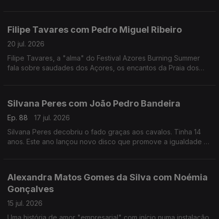
reivindicativa, assertiva, sensível, curiosa, é a vencedora
deste ano do Prémio Mário Mesquita.
Filipe Tavares com Pedro Miguel Ribeiro
20 jul. 2026
Filipe Tavares, a "alma" do Festival Azores Burning Summer
fala sobre saudades dos Açores, os encantos da Praia dos
Moínhos e do Porto Formoso, cultura, atlântico, e o Festival
Azores Burning Summer.
Silvana Peres com João Pedro Bandeira
Ep. 88
17 jul. 2026
Silvana Peres decobriu o fado graças aos cavalos. Tinha 14
anos. Este ano lançou novo disco que promove a igualdade e
a não normalização dos discursos de ódio.
Alexandra Matos Gomes da Silva com Noémia
Gonçalves
15 jul. 2026
Uma história de amor "empresarial" com início numa instalação