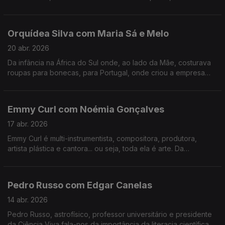
tudo o que há de bom numa mesa minhota.
Orquídea Silva com Maria Sá e Melo
20 abr. 2026
Da infância na África do Sul onde, ao lado da Mãe, costurava
roupas para bonecas, para Portugal, onde criou a empresa
que veste hoje os mais galardoados chefs portugueses e
internacionais.
Emmy Curl com Noémia Gonçalves
17 abr. 2026
Emmy Curl é multi-instrumentista, compositora, produtora,
artista plástica e cantora... ou seja, toda ela é arte. Da
experiência na Dinamarca à criação da "Escola Normal" há 20
anos que se contam nesta conversa.
Pedro Russo com Edgar Canelas
14 abr. 2026
Pedro Russo, astrofísico, professor universitário e presidente
da Ciência Viva fala-nos da importância da literacia científica e