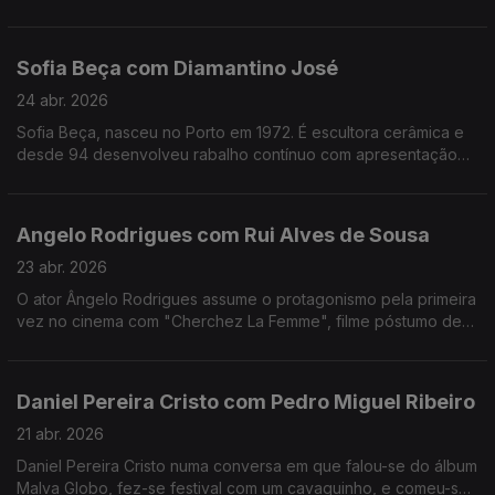
apaixonado pela música.Formado em arquitetura,costuma
fazer uma viagem sozinho antes de gravar um disco
Sofia Beça com Diamantino José
24 abr. 2026
Sofia Beça, nasceu no Porto em 1972. É escultora cerâmica e
desde 94 desenvolveu rabalho contínuo com apresentação
regular em exposições individuais e coletivas, em Portugal e
no estrangeiro.
Angelo Rodrigues com Rui Alves de Sousa
23 abr. 2026
O ator Ângelo Rodrigues assume o protagonismo pela primeira
vez no cinema com "Cherchez La Femme", filme póstumo de
António da Cunha Telles que se inspira n'"A Confissão de
Lúcio" de Mário de Sá-Carneiro.
Daniel Pereira Cristo com Pedro Miguel Ribeiro
21 abr. 2026
Daniel Pereira Cristo numa conversa em que falou-se do álbum
Malva Globo, fez-se festival com um cavaquinho, e comeu-se