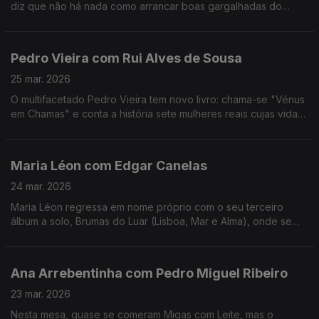
diz que não há nada como arrancar boas gargalhadas do
público. No ADN traz Musicais e Revista e para comemorar 30
anos de carreira há "Ai Que Nervos".
Pedro Vieira com Rui Alves de Sousa
25 mar. 2026
O multifacetado Pedro Vieira tem novo livro: chama-se "Vénus
em Chamas" e conta a história sete mulheres reais cujas vidas
foram adulteradas na História escrita pelos homens, ao longo
dos séculos.
Maria Léon com Edgar Canelas
24 mar. 2026
Maria Léon regressa em nome próprio com o seu terceiro
álbum a solo, Brumas do Luar (Lisboa, Mar e Alma), onde se
destaca também como autora e compositora.
Ana Arrebentinha com Pedro Miguel Ribeiro
23 mar. 2026
Nesta mesa, quase se comeram Migas com Leite, mas o