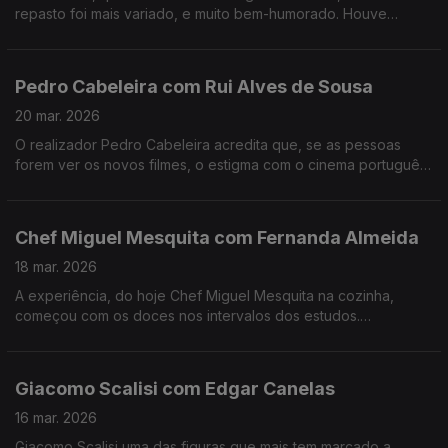
repasto foi mais variado, e muito bem-humorado. Houve
recordações, ternura e muito boa música. Muito fizeram eles.
Pedro Cabeleira com Rui Alves de Sousa
20 mar. 2026
O realizador Pedro Cabeleira acredita que, se as pessoas
forem ver os novos filmes, o estigma com o cinema português
vai acabar, e tem novo filme, oito anos depois do primeiro
"Verão Danado", o "Entroncamento".
Chef Miguel Mesquita com Fernanda Almeida
18 mar. 2026
A experiência, do hoje Chef Miguel Mesquita na cozinha,
começou com os doces nos intervalos dos estudos.
Experiência a que regressou, anos depois de desistir da
carreira como engenheiro.
Giacomo Scalisi com Edgar Canelas
16 mar. 2026
Giacomo Scalisi uma das figuras que mais tem marcado a