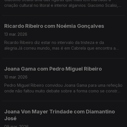
criação cultural no litoral e interior algarvios: Giacomo Scalisi,
cofundador do projeto Lavrar o Mar – As Artes no Alto da
Serra.
Ricardo Ribeiro com Noémia Gonçalves
13 mar. 2026
Ricardo Ribeiro diz estar no intervalo da tristeza e da
alegria.Já correu mundo, mas é em Cabrela que encontra a
paz.Desde muito jovem ia aos fados com a tia e tinha como
fonte de inspiração a sua mãe.
Joana Gama com Pedro Miguel Ribeiro
10 mar. 2026
Pedro Miguel Ribeiro convidou Joana Gama para uma refeição
onde não faltou muito debate sobre a forma como se constrói
um espetáculo de Stand-up Comedy.
Joana Von Mayer Trindade com Diamantino
José
09 mar. 2026