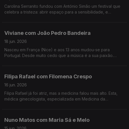
Carolina Serranito fundou com António Simão um festival que
celebra a tristeza: abrir espaço para a sensibilidade, e
encontrar a beleza da tristeza. é o objectivo do Triste Para
Sempre.
Viviane com João Pedro Bandeira
18 jun. 2026
Nasceu em França (Nice) e aos 13 anos mudou-se para
Portugal. Desde muito cedo que a música é a sua paixão.
Formou os Entre Aspas, integrou vários projetos e a solo já
leva 21 anos de carreira.
Filipa Rafael com Filomena Crespo
16 jun. 2026
Filipa Rafael já foi atriz, mas a medicina falou mais alto. Esta,
médica ginecologista, especializada em Medicina da
Reprodução diz ser uma pessoa positiva, que gosta de
experiências gastronómicas.
Nuno Matos com Maria Sá e Melo
15 jun. 2026