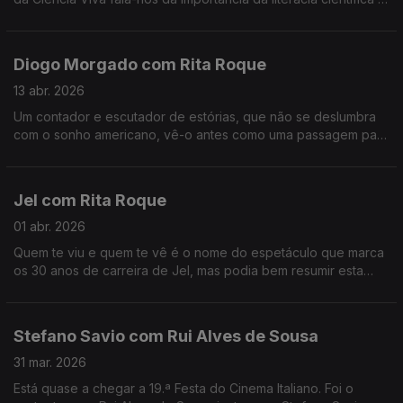
da participação pública na ciência, entre outros assuntos.
Diogo Morgado com Rita Roque
13 abr. 2026
Um contador e escutador de estórias, que não se deslumbra
com o sonho americano, vê-o antes como uma passagem para
a margem do esclarecimento. É um dos mais reconhecidos
atores, mas continua sem saber lidar com o elogio.
Jel com Rita Roque
01 abr. 2026
Quem te viu e quem te vê é o nome do espetáculo que marca
os 30 anos de carreira de Jel, mas podia bem resumir esta
conversa com o comediante que deu e dá vida a
personagens inesquecíveis.
Stefano Savio com Rui Alves de Sousa
31 mar. 2026
Está quase a chegar a 19.ª Festa do Cinema Italiano. Foi o