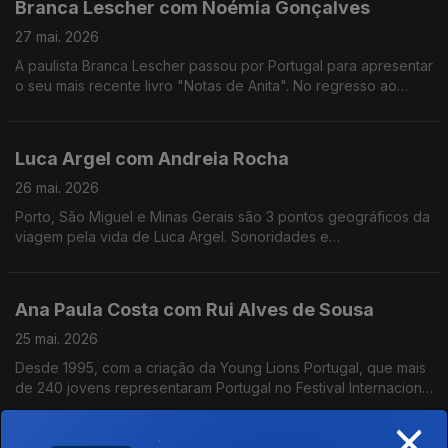
Branca Lescher com Noémia Gonçalves
27 mai. 2026
A paulista Branca Lescher passou por Portugal para apresentar
o seu mais recente livro "Notas de Anita". No regresso ao
nosso país uma conversa que nos leva da infãncia em plena
ditadura militar aos dias de hoje.
Luca Argel com Andreia Rocha
26 mai. 2026
Porto, São Miguel e Minas Gerais são 3 pontos geográficos da
viagem pela vida de Luca Argel. Sonoridades e
gostos gastronómicos de um carioca que se apaixonou pela
Invicta e a poesia portuguesa.
Ana Paula Costa com Rui Alves de Sousa
25 mai. 2026
Desde 1995, com a criação da Young Lions Portugal, que mais
de 240 jovens representaram Portugal no Festival Internacional
de Criatividade em Cannes. Ana Paula Costa acompanha esta
×
história há 30 anos.