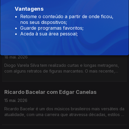
Filipa Amorim com Pedro Miguel Ribeiro
Vantagens
19 mai. 2026
Retome o conteúdo a partir de onde ficou,
nos seus dispositivos;
A escritora Filipa Amorim está a fechar a sua Trilogia de Santa
Guarde programas favoritos;
Cruz com o seu "Casa da Falésia" e ficamos a saber que
Aceda à sua área pessoal;
promete, no futuro, tentar trazer muitos outros lugares de
Portugal para as suas histórias.
Diogo Varela Silva com Rui Alves de Sousa
18 mai. 2026
Diogo Varela Silva tem realizado curtas e longas metragens,
com alguns retratos de figuras marcantes. O mais recente,
"Soco a Soco" é sobre Orlando Jesus. O ex-pugilista e
treinador de boxe.
Ricardo Bacelar com Edgar Canelas
15 mai. 2026
Ricardo Bacelar é um dos músicos brasileiros mais versáteis da
atualidade, com uma carreira que atravessa décadas, estilos e
geografias tem um percurso sólido como pianista, compositor,
produtor e multi?instrumentista.