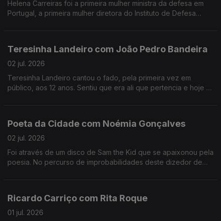
Helena Carreiras foi a primeira mulher ministra da defesa em
Portugal, a primeira mulher diretora do Instituto de Defesa
Nacional e estudou as primeiras mulheres nas forças armadas.
Teresinha Landeiro com João Pedro Bandeira
02 jul. 2026
Teresinha Landeiro cantou o fado, pela primeira vez em
público, aos 12 anos. Sentiu que era ali que pertencia e hoje é
uma das fadistas mais aclamadas da nova geração, com
tradição e inovação de mãos dadas.
Poeta da Cidade com Noémia Gonçalves
02 jul. 2026
Foi através de um disco de Sam the Kid que se apaixonou pela
poesia. No percurso de improbabilidades deste dizedor de
poesia, apesar de ter participado num talent show da tv, foi no
Tik Tok que se destacou.
Ricardo Carriço com Rita Roque
01 jul. 2026