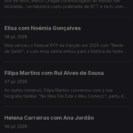
Aos 69 anos, Marco Chagas continua ligado ao mundo das
bicicletas... na natureza como praticante de BTT e na tv como
comentador da RTP.
Até 2012, foi o ciclista com mais vitórias na Volta a Portugal,
foram 4.
Elisa com Noémia Gonçalves
08 jul. 2026
Elisa venceu o Festival RTP da Canção em 2020 com "Medo
de Sentir", e com essa vitória entrou para a história do festival,
não apenas por ter ganho mas por ter o sonho Eurovisão
"confinado" ao YouTube.
Filipa Martins com Rui Alves de Sousa
07 jul. 2026
Ao quinto romance, Filipa Martins conversou com a sua
biografia familiar. "No Meu Fim Está o Meu Começo", partiu de
histórias familiares que a escritora se habituou a ouvir ao longo
dos anos.
Helena Carreiras com Ana Jordão
06 jul. 2026