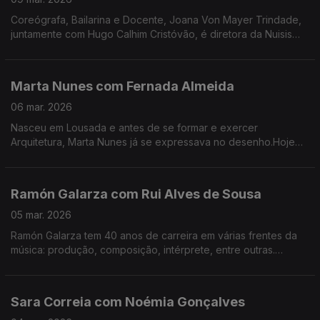
Coreógrafa, Bailarina e Docente, Joana Von Mayer Trindade,
juntamente com Hugo Calhim Cristóvão, é diretora da Nuisis
ZoBoP – Companhia de dança contemporânea sediada no
Porto desde 2004.
Marta Nunes com Fernada Almeida
06 mar. 2026
Nasceu em Lousada e antes de se formar e exercer
Arquitetura, Marta Nunes já se expressava no desenho.Hoje
vive finalmente da ilustração que se revela por linhas
delicadas e simples.
Ramón Galarza com Rui Alves de Sousa
05 mar. 2026
Ramón Galarza tem 40 anos de carreira em várias frentes da
música: produção, composição, intérprete, entre outras.
Trabalhou com a maioria dos músicos portugueses... e revela
algumas surpresas.
Sara Correia com Noémia Gonçalves