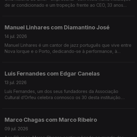
de ar condicionado e um tropeção frente ao CEO, 33 anos
mais velho, da Couto. Alexandra Matos Gomes da Silva é a
empresária que mudou tudo por amor.
Manuel Linhares com Diamantino José
14 jul. 2026
Manuel Linhares é um cantor de jazz português que vive entre
Nova Iorque e o Porto, dedicando-se à performance, à
composição e ao ensino. Trabalhou e estudou com grandes
músicos internacionais.
Luis Fernandes com Edgar Canelas
13 jul. 2026
Luís Fernandes, um dos seus fundadores da Associação
Cultural d’Orfeu celebra connosco os 30 desta instituição.
Nesta mesa também se contam histórias de viagens por muitas
e variadas artes.
Marco Chagas com Marco Ribeiro
09 jul. 2026