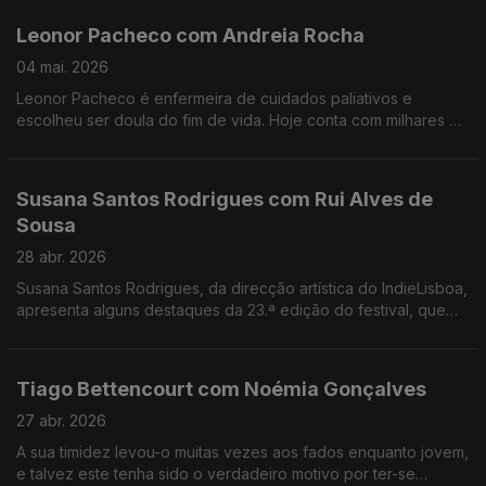
Leonor Pacheco com Andreia Rocha
04 mai. 2026
Leonor Pacheco é enfermeira de cuidados paliativos e
escolheu ser doula do fim de vida. Hoje conta com milhares de
pessoas que seguem a conta @todoschegamosaofim. Esta é
também uma conversa sobre a finitude da vida.
Susana Santos Rodrigues com Rui Alves de
Sousa
28 abr. 2026
Susana Santos Rodrigues, da direcção artística do IndieLisboa,
apresenta alguns destaques da 23.ª edição do festival, que
regressa de 30 de Abril a 10 de Maio. Um jantar numa tasca
com um "twist".
Tiago Bettencourt com Noémia Gonçalves
27 abr. 2026
A sua timidez levou-o muitas vezes aos fados enquanto jovem,
e talvez este tenha sido o verdadeiro motivo por ter-se