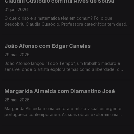
Cláudia Custódio com Rui Alves de Sousa
01 jun. 2026
O que o riso e a matemática têm em comum? Foi o que
descobriu Cláudia Custódio. Professora catedrática tem desde
sempre um fascínio pela área do humor, e decidiu pôr mãos à
obra e juntar isso à matemática.
João Afonso com Edgar Canelas
29 mai. 2026
João Afonso lançou “Todo Tempo”, um trabalho maduro e
sensível onde o artista explora temas como a liberdade, o
amor e a saudade, cruzando influências da música portuguesa
com memórias das suas origens moçambicanas.
Margarida Almeida com Diamantino José
28 mai. 2026
Margarida Almeida é uma pintora e artista visual emergente
portuguesa contemporânea. As suas obras exploram uma
"pintura que sangra e respira", caracterizada por cores fortes
e traços expressivos.