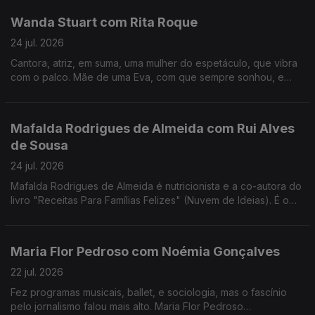
Wanda Stuart com Rita Roque
24 jul. 2026
Cantora, atriz, em suma, uma mulher do espetáculo, que vibra
com o palco. Mãe de uma Eva, com que sempre sonhou, e
dona de uma vida bem vivida. Wanda Stuart, a mulher que leva
tudo à frente, também gosta do sossego.
Mafalda Rodrigues de Almeida com Rui Alves
de Sousa
24 jul. 2026
Mafalda Rodrigues de Almeida é nutricionista e a co-autora do
livro "Receitas Para Famílias Felizes" (Nuvem de Ideias). É o
mote para um jantar com Rui Alves de Sousa sobre a nossa
relação com os alimentos em família.
Maria Flor Pedroso com Noémia Gonçalves
22 jul. 2026
Fez programas musicais, ballet, e sociologia, mas o fascínio
pelo jornalismo falou mais alto. Maria Flor Pedroso