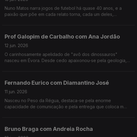
Nuno Matos narra jogos de futebol há quase 40 anos, e a
paixão que põe em cada relato torna, cada um deles,
memorável e inesquecível.
Prof Galopim de Carbalho com Ana Jordão
12 jun. 2026
O carinhosamente apelidado de "avô dos dinossauros"
nasceu em Évora. Desde cedo apaixonou-se pela geologia,
mas também gosta de cozinhar. Aos 95 o prof. António Galopim
de Carvalho não pára.
Fernando Eurico com Diamantino José
11 jun. 2026
Nasceu no Peso da Régua, destaca-se pela enorme
capacidade de comunicação e pela entrega que coloca m
cada transmissão desportiva. Fernando Eurico "grita que é
golo" no seu 4º mundial.
Bruno Braga com Andreia Rocha