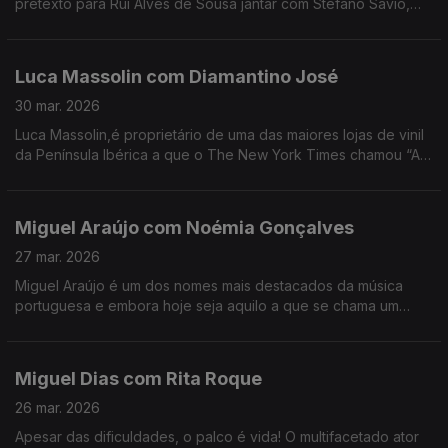
pretexto para Rui Alves de Sousa jantar com Stefano Savio,
director artístico do festival, que vive há 20 anos em Portugal.
Luca Massolin com Diamantino José
30 mar. 2026
Luca Massolin,é proprietário de uma das maiores lojas de vinil
da Península Ibérica a que o The New York Times chamou “A
Meca dos colecionadores de vinil”.
Miguel Araújo com Noémia Gonçalves
27 mar. 2026
Miguel Araújo é um dos nomes mais destacados da música
portuguesa e embora hoje seja aquilo a que se chama um
animal de palco, começar a cantar foi um ato de coragem e de
superação de uma timidez quase paralisante.
Miguel Dias com Rita Roque
26 mar. 2026
Apesar das dificuldades, o palco é vida! O multifacetado ator