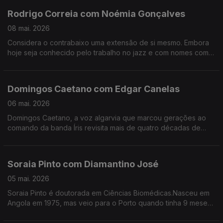
Rodrigo Correia com Noémia Gonçalves
08 mai. 2026
Considera o contrabaixo uma extensão de si mesmo. Embora
hoje seja conhecido pelo trabalho no jazz e com nomes como
Carolina Deslandes, Mizzy Miles entre outros, mas nem sempre
a sua versatilidade foi validada.
Domingos Caetano com Edgar Canelas
06 mai. 2026
Domingos Caetano, a voz algarvia que marcou gerações ao
comando da banda Íris revisita mais de quatro décadas de
estrada com humor, franqueza e aquele sotaque do Sul que é
quase uma assinatura artística.
Soraia Pinto com Diamantino José
05 mai. 2026
Soraia Pinto é doutorada em Ciências Biomédicas.Nasceu em
Angola em 1975, mas veio para o Porto quando tinha 9 meses.
O facto de ser filha de “retornados” ensinou-a a ter a
resiliência como um lema de vida.