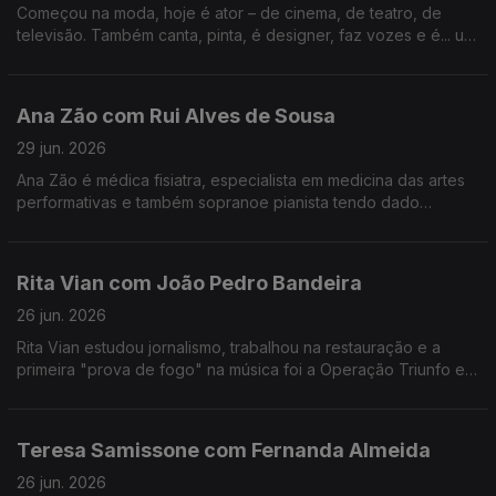
Começou na moda, hoje é ator – de cinema, de teatro, de
televisão. Também canta, pinta, é designer, faz vozes e é... um
homem de família. Nesta conversa fala de percalços da vida e
do otimismo que o caracteriza.
Ana Zão com Rui Alves de Sousa
29 jun. 2026
Ana Zão é médica fisiatra, especialista em medicina das artes
performativas e também sopranoe pianista tendo dado
concertos em vários países. As experiências de vida e
cuidados de saúde nos artistas e de como envelhecer.
Rita Vian com João Pedro Bandeira
26 jun. 2026
Rita Vian estudou jornalismo, trabalhou na restauração e a
primeira "prova de fogo" na música foi a Operação Triunfo em
2010. Agora explora a eletrónica e o canto tradicional
português em "Liga Dura".
Teresa Samissone com Fernanda Almeida
26 jun. 2026