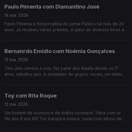
Paulo Pimenta com Diamantino José
14 mai. 2026
Paulo Pimenta é fotojornalista do jornal Público há mais de 20
anos. Já recebeu vários prémios, é autor de diversos livros e
participa em exposições individuais ou de grupo. Para ele,
fotografar é o ar que respira.
Bernanrdo Emídio com Noémia Gonçalves
13 mai. 2026
Tem uma carreira a solo, faz parte dos Adiafa desde os 17
anos, estudou jazz, é ensaiador de grupos vocais, um deles
no estabelecimento prisional de Évora. Bernardo Emídio tem o
cante alentejano no ADN.
Toy com Rita Roque
12 mai. 2026
Um homem de sucesso e de muitos sucessos. Vibra com os
fãs dos 8 aos 80! Toy transpira música, cuida com afinco de
família e amigos e vive intensamente a política. Uma conversa
com cantoria, reflexão, amor e sushi.