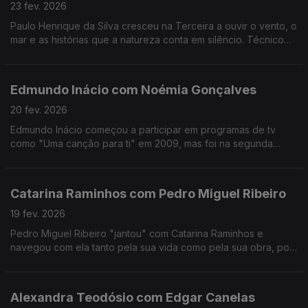
23 fev. 2026
Paulo Henrique da Silva cresceu na Terceira a ouvir o vento, o
mar e as histórias que a natureza conta em silêncio. Técnico
de som da RTP Açores, tornou-se muito mais do que isso:
tornou-se um guardador de memórias.
Edmundo Inácio com Noémia Gonçalves
20 fev. 2026
Edmundo Inácio começou a participar em programas de tv
como "Uma canção para ti" em 2009, mas foi na segunda
participação no The Voice que decidiu que a sua sonoridade
juntaria o tradicional ao contemporâneo.
Catarina Raminhos com Pedro Miguel Ribeiro
19 fev. 2026
Pedro Miguel Ribeiro "jantou" com Catarina Raminhos e
navegou com ela tanto pela sua vida como pela sua obra, pois
ambas se misturam sempre. Conheça melhor esta "eterna
jovem" de 14 anos.
Alexandra Teodósio com Edgar Canelas