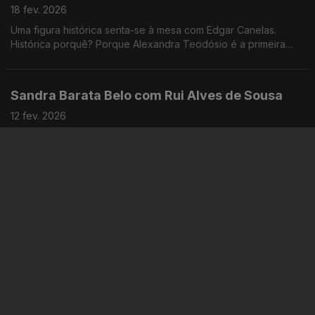
18 fev. 2026
Uma figura histórica senta-se à mesa com Edgar Canelas.
Histórica porquê? Porque Alexandra Teodósio é a primeira
mulher a ser eleita como Reitora da Universidade do Algarve.
Sandra Barata Belo com Rui Alves de Sousa
12 fev. 2026
Sandra Barata Belo, atriz e encenadora: a mais recente prova
disso é "Uma Brancura Luminosa", fala-nos de vários tempos e
memórias de uma artista que desde cedo quis ser
independente.
Jorge Gabriel com Diamantino José
11 fev. 2026
Entrou para a televisão em 1993. Começou por ser jornalista
desportivo, mas foi na área do entretenimento que Jorge
Gabriel ganhou mais notoriedade, chegando mesmo a ganhar
o globo de ouro em 2004.
Blaya com Noémia Gonçalves