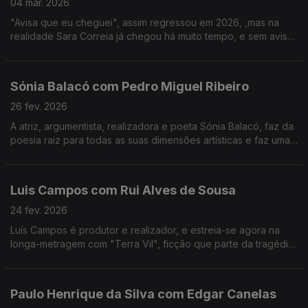
04 mar. 2026
"Avisa que eu cheguei", assim regressou em 2026, ,mas na
realidade Sara Correia já chegou há muito tempo, e sem aviso
conquistou os portugueses.O fado é a sua vida, a sua tábua
de salvação, o seu tudo!
Sónia Balacó com Pedro Miguel Ribeiro
26 fev. 2026
A atriz, argumentista, realizadora e poeta Sónia Balacó, faz da
poesia raiz para todas as suas dimensões artísticas e faz uma
viagem por várias artes ao sabor de versos e, também, de
gastronomia típica portuguesa.
Luis Campos com Rui Alves de Sousa
24 fev. 2026
Luís Campos é produtor e realizador, e estreia-se agora na
longa-metragem com "Terra Vil", ficção que parte da tragédia
de Entre-os-Rios, que aconteceu há 25 anos.
Paulo Henrique da Silva com Edgar Canelas