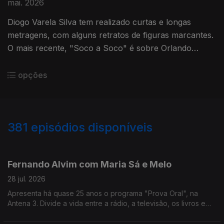
mai. 2026
Diogo Varela Silva tem realizado curtas e longas
metragens, com alguns retratos de figuras marcantes.
O mais recente, "Soco a Soco" é sobre Orlando
Jesus. O ex-pugilista e treinador de boxe.
opções
381
episódios disponíveis
941154
936966
931104
926453
918621
913230
908019
Fernando Alvim com Maria Sá e Melo
28 jul. 2026
Apresenta há quase 25 anos o programa "Prova Oral", na
Antena 3. Divide a vida entre a rádio, a televisão, os livros e
também a música, uma das grandes paixões que lhe ocupa
largo tempo como DJ. Diz que sempre foi livre.