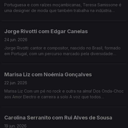
Portuguesa e com raízes moçambicanas, Teresa Samissone é
uma designer de moda que também trabalha na indústria
cinematográfica. Nesta conversa com Fernanda Almeida falam
de inspiração e da herança cultural africana.
Jorge Rivotti com Edgar Canelas
24 jun. 2026
Jorge Rivotti: cantor e compositor, nascido no Brasil, formado
em Portugal, com um percurso marcado pela diversidade
cultural que tem passado pelo teatro, pela televisão e por
outros campos de criação
Marisa Liz com Noémia Gonçalves
22 jun. 2026
Marisa Liz Com um pé no rock e outra na alma! Dos Onda-Choc
aos Amor Electro e carreira a solo A voz que todos
conhecemos e que agora nos canta "Relatos de um coração
confuso".
Carolina Serranito com Rui Alves de Sousa
19 jun. 2026