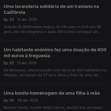
Uma lavandaria solidária de um iraniano na
Califórnia
Ep. 63
14 abr. 2026
Quando Ali Shirkhodaei imigrou do Irão para os EUA aos 28
anos, ele não imaginava o quão difícil seria conseguir um
emprego, mesmo com a sua formação em Biologia Molecular.
Mas deu a volta, sem esquecer os outros.
Um habitante anónimo fez uma doação de 400
mil euros à freguesia
Ep. 62
13 abr. 2026
Em Monsaraz, uma povoação com cerca de 600 habitantes no
Alentejo, um homem de 97 anos doou o fruto de anos de
trabalho à freguesia.
Uma bonita homenagem de uma filha à mãe
Ep. 60
09 abr. 2026
Noémia Lemos, ouvinte desta rubrica, decidiu tirar um tempo