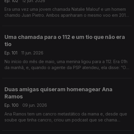
Ep. 102
12 jun. 2026
Era uma vez uma jovem chamada Natalie Malouf e um homem
chamdo Juan Pietro. Ambos apanharam o mesmo voo em 2016,
e por acaso, ficaram sentados lado a lado no avião. E assim
nasceu um grande amor.
Uma chamada para o 112 e um tio que não era
tio
Ep. 101
11 jun. 2026
No início do mês de maio, uma menina ligou para a 112. Era 01h
da manhã, e, quando o agente da PSP atendeu, ela disse: “Olá
tio!” O agente respondeu que não era nenhum tio, mas acabou
a salvar esta menina.
Duas amigas quiseram homenagear Ana
Ramos
Ep. 100
09 jun. 2026
Ana Ramos tem um cancro metastático da mama e, desde que
soube que tinha cancro, criou um podcast que se chama
“Principio Activo”, que já está na sua 3ª temporada. Duas
amigas querem que mais gente a ouça.