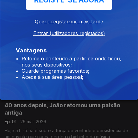
REGISTE-SE AGORA
A teimosia de Fernando ajudou-o a recuperar
Ep. 93
28 mai. 2026
Quero registar-me mais tarde
A Sónia Morais Santos hoje traz-nos uma história enviada por
Entrar (utilizadores registados)
um ouvinte assíduo.
Vantagens
Há milagres na medicina
Retome o conteúdo a partir de onde ficou,
nos seus dispositivos;
Ep. 92
27 mai. 2026
Guarde programas favoritos;
Hoje, a Sónia Morais Santos traz-nos a história de Kate que
Aceda à sua área pessoal;
podia ter assumido o fim, mas decidiu não baixar os braços.
40 anos depois, João retomou uma paixão
antiga
Ep. 91
26 mai. 2026
Hoje a história é sobre a força de vontade e persistência de
um ouvinte que nunca perdeu o bichinho da música.