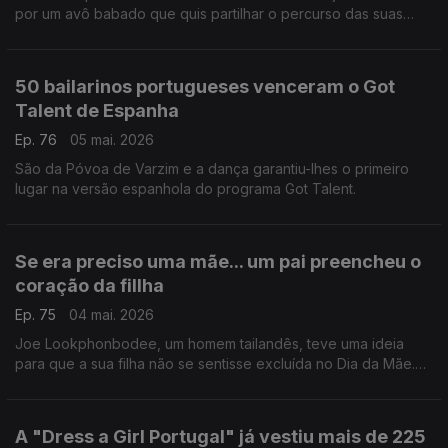
por um avô babado que quis partilhar o percurso das suas
netas no mundo da ginástica acrobática.
50 bailarinos portugueses venceram o Got
Talent de Espanha
Ep. 76
05 mai. 2026
São da Póvoa de Varzim e a dança garantiu-lhes o primeiro
lugar na versão espanhola do programa Got Talent.
Se era preciso uma mãe... um pai preencheu o
coração da fillha
Ep. 75
04 mai. 2026
Joe Lookphonbodee, um homem tailandês, teve uma ideia
para que a sua filha não se sentisse excluída no Dia da Mãe.
Se era preciso uma mãe... ele podia ser uma.
A "Dress a Girl Portugal" já vestiu mais de 225