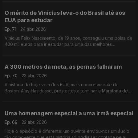
O mérito de Vinícius leva-o do Brasil até aos
EUA para estudar
Ep. 71
24 abr. 2026
Vinícius Félix Nascimento, de 19 anos, conseguiu uma bolsa de
400 mil euros para ir estudar para uma das melhores
universidades dos EUA.
A 300 metros da meta, as pernas falharam
Ep. 70
23 abr. 2026
A história de hoje vem dos EUA, mais concretamente de
Boston. Ajay Hasidasse, prestestes a terminar a Maratona de
Boston, caiu no chão, mas duas pessoas ajudara-no a terminar.
Uma homenagem especial a uma irmã especial
Ep. 69
22 abr. 2026
Hoje o episódio é diferente: um ouvinte enviou-nos um áudio
tão comovente que esta história só podia ser contada pela