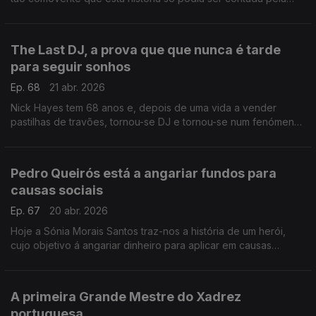
próprio.
The Last DJ, a prova que que nunca é tarde
para seguir sonhos
Ep. 68
21 abr. 2026
Nick Hayes tem 68 anos e, depois de uma vida a vender
pastilhas de travões, tornou-se DJ e tornou-se num fenómeno
nas redes sociais ,da noite para o dia.
Pedro Queirós está a angariar fundos para
causas sociais
Ep. 67
20 abr. 2026
Hoje a Sónia Morais Santos traz-nos a história de um herói,
cujo objetivo á angariar dinheiro para aplicar em causas
sociais: uma no Nepal e a outra por cá, na Comunidade Vida e
Paz.
A primeira Grande Mestre do Xadrez
portuguesa