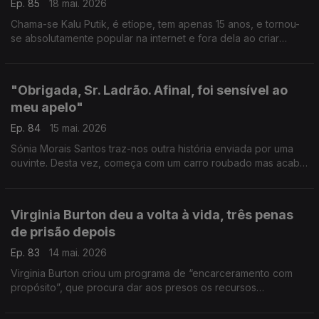
Ep. 85
18 mai. 2026
Chama-se Kalu Putik, é etíope, tem apenas 15 anos, e tornou-
se absolutamente popular na internet e fora dela ao criar
peças de roupa que parecem alta-costura, a partir daquilo que
encontrar no lixo
"Obrigada, Sr. Ladrão. Afinal, foi sensível ao
meu apelo"
Ep. 84
15 mai. 2026
Sónia Morais Santos traz-nos outra história enviada por uma
ouvinte. Desta vez, começa com um carro roubado mas acaba
(mais ou menos) bem.
Virginia Burton deu a volta à vida, três penas
de prisão depois
Ep. 83
14 mai. 2026
Virginia Burton criou um programa de “encarceramento com
propósito”, que procura dar aos presos os recursos
necessários para que possam reconstruir as suas vidas e
voltarem a ser cidadãos integrados na sociedade.