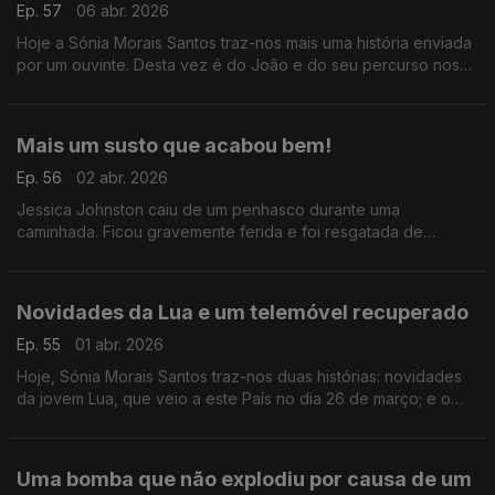
Ep. 57
06 abr. 2026
Hoje a Sónia Morais Santos traz-nos mais uma história enviada
por um ouvinte. Desta vez é do João e do seu percurso nos
Caminhos de Santiago.
Mais um susto que acabou bem!
Ep. 56
02 abr. 2026
Jessica Johnston caiu de um penhasco durante uma
caminhada. Ficou gravemente ferida e foi resgatada de
helicóptero, mas a sua cadela que estava com ela, não foi
encontrada. Um grupo juntou-se para a para a procurar.
Novidades da Lua e um telemóvel recuperado
Ep. 55
01 abr. 2026
Hoje, Sónia Morais Santos traz-nos duas histórias: novidades
da jovem Lua, que veio a este País no dia 26 de março; e o
relato de um pai que conseguiu recuperar o telemóvel
perdido do filho graças a uma pessoa boa.
Uma bomba que não explodiu por causa de um