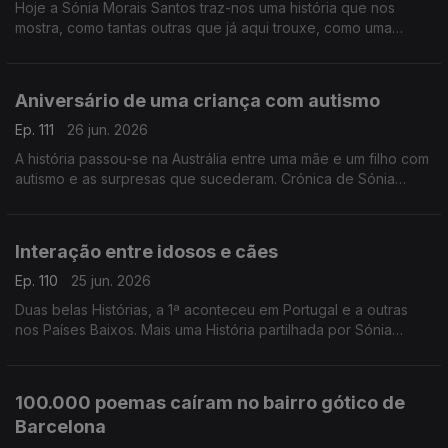
Hoje a Sónia Morais Santos traz-nos uma história que nos
mostra, como tantas outras que já aqui trouxe, como uma
contrariedade pode fechar uma porta e abrir outra.
Aniversário de uma criança com autismo
Ep. 111
26 jun. 2026
A história passou-se na Austrália entre uma mãe e um filho com
autismo e as surpresas que sucederam. Crónica de Sónia
Morais Santos
Interação entre idosos e cães
Ep. 110
25 jun. 2026
Duas belas Histórias, a 1ª aconteceu em Portugal e a outras
nos Países Baixos. Mais uma História partilhada por Sónia
Morais Santos
100.000 poemas caíram no bairro gótico de
Barcelona