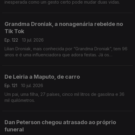
inesperada como um gesto certo pode mudar duas vidas.
Grandma Droniak, a nonagenária rebelde no
Tik Tok
Ep. 122
13 jul. 2026
Lilian Droniak, mais conhecida por “Grandma Droniak”, tem 96
anos e é uma influenciadora que adora festas. Já os
"vizinhos" do lar... não são tão fãs!
De Leiria a Maputo, de carro
Ep. 121
10 jul. 2026
Um pai, uma filha, 27 países, cinco mil litros de gasolina e 36
mil quilómetros.
Dan Peterson chegou atrasado ao próprio
funeral