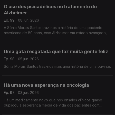
O uso dos psicadélicos no tratamento do
Alzheimer
Ep. 99
08 jun. 2026
A Sónia Morais Santos traz-nos a história de uma paciente
americana de 80 anos, com Alzheimer em estado avançado,
que apresentou sinais notáveis ??de progresso com um
tratamento inovador.
Uma gata resgatada que faz muita gente feliz
Ep. 98
05 jun. 2026
Sónia Morais Santos traz-nos mais uma história de uma ouvinte.
Há uma nova esperança na oncologia
Ep. 97
03 jun. 2026
Há um medicamento novo que nos ensaios clínicos quase
duplicou a esperança média de vida dos pacientes com
cancro do pâncreas. Este é um dos cancros mais letais