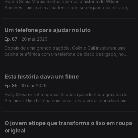
Hoje a Sónia Morais Santos traz-nos a história do Wilson
Sanches - um jovem almadense que se enganou na estrada,
mas descobriu uma forma de voltar a encontrar o caminho. No
final, uma supresa inesperada.
Um telefone para ajudar no luto
Ep. 87
20 mai. 2026
Depois de uma grande tragédia, Colin e Gail instalaram uma
cabine telefónica com um telefone de disco desligado, no
meio de um deserto nos EUA. Chama-se telefone de vento e
tem origem no Japão.
Esta história dava um filme
Ep. 86
19 mai. 2026
Holly Shearer tinha apenas 15 anos quando ficou grávida do
Benjamim. Uma história com tantas reviravoltas que dava um
filme. Daqueles com finais felizes, claro.
O jovem etíope que transforma o lixo em roupa
original