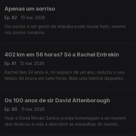
Apenas um sorriso
Ep. 82
13 mai. 2026
Um sorriso e um gesto de empatia pode mudar tudo, mesmo
nos piores cenários.
402 km em 56 horas? Só a Rachel Entrekin
Ep. 81
12 mai. 2026
Rachel tem 34 anos e, no espaço de um ano, reduziu o seu
tempo de prova em sete horas. Mais uma história daqueles
seres meio sobrenaturais a que a Sónia Morais Santos já nos
habituou.
Os 100 anos de sir David Attenborough
Ep. 80
11 mai. 2026
Hoje a Sónia Morais Santos presta homenagem a um homem
que dedicou a vida a descobrir as maravilhas do mundo
animal: Sir David Attenborough.