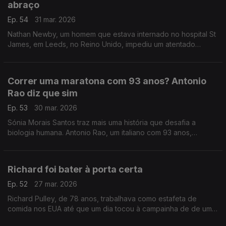
abraço
Ep. 54
31 mar. 2026
Nathan Newby, um homem que estava internado no hospital St
James, em Leeds, no Reino Unido, impediu um atentado
terrorista com uma conversa e um abraço.
Correr uma maratona com 93 anos? Antonio
Rao diz que sim
Ep. 53
30 mar. 2026
Sónia Morais Santos traz mais uma história que desafia a
biologia humana. Antonio Rao, um italiano com 93 anos,
terminou a sua 31ª Maratona de Roma em 7 horas, 9 minutos e
30 segundos.
Richard foi bater à porta certa
Ep. 52
27 mar. 2026
Richard Pulley, de 78 anos, trabalhava como estafeta de
comida nos EUA até que um dia tocou à campainha de de uma
mulher chamada Brittany Smith. A partir daí, tudo mudou.