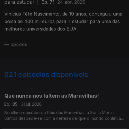
para estudar
|
Ep. 71
24 abr. 2026
Vinícius Félix Nascimento, de 19 anos, conseguiu uma
bolsa de 400 mil euros para ir estudar para uma das
melhores universidades dos EUA.
opções
621
episódios disponíveis
942805
939394
934758
930416
926524
922208
917769
913452
Que nunca nos faltem as Maravilhas!
Ep. 135
31 jul. 2026
No último episódio do País das Maravilhas, a Sónia Morais
Santos despede-se com a certeza de que o mundo continua
cheio de boas histórias.