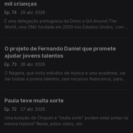
mil crianças
Ep. 74
29 abr. 2026
É uma delegação portuguesa da Dress a Girl Around The
World, uma ONG fundada em 2009 nos Estados Unidos, com a
missão de fazer vestidos para doar a meninas e países
carenciados. Daqui já chegaram a 42 países!
O projeto de Fernando Daniel que promete
ajudar jovens talentos
Ep. 73
28 abr. 2026
O Nagana, que inclui estúdios de música e uma academia, vai
dar bolsas a jovens talentos, sem recursos financeiros, para
estudar na área.
Paula teve muita sorte
Ep. 72
27 abr. 2026
Uma luxação de Chopart e "muita sorte" podem estar juntas na
mesma história? Nesta, pelos vistos, sim.