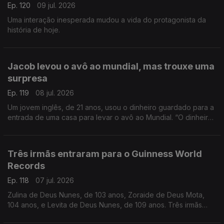
Ep. 120
09 jul. 2026
Uma interação inesperada mudou a vida do protagonista da
história de hoje.
Jacob levou o avô ao mundial, mas trouxe uma
surpresa
Ep. 119
08 jul. 2026
Um jovem inglês, de 21 anos, usou o dinheiro guardado para a
entrada de uma casa para levar o avô ao Mundial. “O dinheiro,
a gente recupera, mas as lembranças são para sempre”, disse.
Três irmãs entraram para o Guinness World
Records
Ep. 118
07 jul. 2026
Zulina de Deus Nunes, de 103 anos, Zoraide de Deus Mota,
104 anos, e Levita de Deus Nunes, de 109 anos. Três irmãs
que, ao todo, perfazem 316 anos.