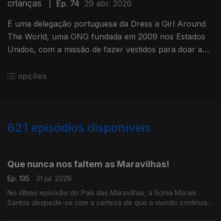
crianças
|
Ep. 74
29 abr. 2026
É uma delegação portuguesa da Dress a Girl Around
The World, uma ONG fundada em 2009 nos Estados
Unidos, com a missão de fazer vestidos para doar a
meninas e países carenciados. Daqui já chegaram a 42
países!
opções
621
episódios disponíveis
942805
939394
934758
930416
Que nunca nos faltem as Maravilhas!
Ep. 135
31 jul. 2026
No último episódio do País das Maravilhas, a Sónia Morais
Santos despede-se com a certeza de que o mundo continua
cheio de boas histórias.