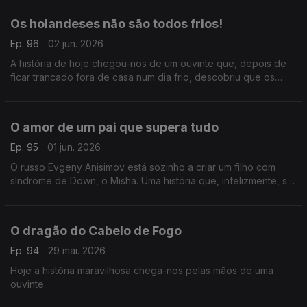
conhecidos pela Medicina.
Os holandeses não são todos frios!
Ep. 96
02 jun. 2026
A história de hoje chegou-nos de um ouvinte que, depois de
ficar trancado fora de casa num dia frio, descobriu que os
estereótipos não incluem toda a gente.
O amor de um pai que supera tudo
Ep. 95
01 jun. 2026
O russo Evgeny Anisimov está sozinho a criar um filho com
sIndrome de Down, o Misha. Uma história que, infelizmente, se
repete muito, mas importante de lembrar no Dia Mundial da
Criança.
O dragão do Cabelo de Fogo
Ep. 94
29 mai. 2026
Hoje a história maravilhosa chega-nos pelas mãos de uma
ouvinte.