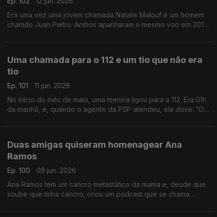
Ep. 102
12 jun. 2026
Era uma vez uma jovem chamada Natalie Malouf e um homem
chamdo Juan Pietro. Ambos apanharam o mesmo voo em 2016,
e por acaso, ficaram sentados lado a lado no avião. E assim
nasceu um grande amor.
Uma chamada para o 112 e um tio que não era
tio
Ep. 101
11 jun. 2026
No início do mês de maio, uma menina ligou para a 112. Era 01h
da manhã, e, quando o agente da PSP atendeu, ela disse: “Olá
tio!” O agente respondeu que não era nenhum tio, mas acabou
a salvar esta menina.
Duas amigas quiseram homenagear Ana
Ramos
Ep. 100
09 jun. 2026
Ana Ramos tem um cancro metastático da mama e, desde que
soube que tinha cancro, criou um podcast que se chama
“Principio Activo”, que já está na sua 3ª temporada. Duas
amigas querem que mais gente a ouça.