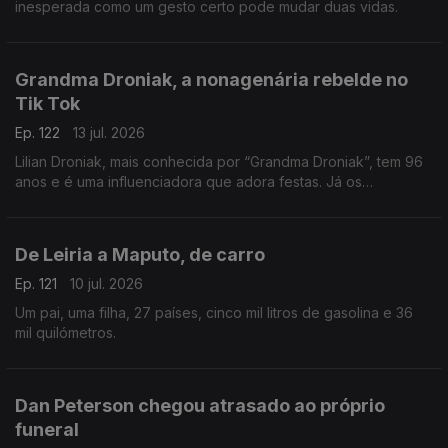
inesperada como um gesto certo pode mudar duas vidas.
Grandma Droniak, a nonagenária rebelde no
Tik Tok
Ep. 122
13 jul. 2026
Lilian Droniak, mais conhecida por “Grandma Droniak”, tem 96
anos e é uma influenciadora que adora festas. Já os
"vizinhos" do lar... não são tão fãs!
De Leiria a Maputo, de carro
Ep. 121
10 jul. 2026
Um pai, uma filha, 27 países, cinco mil litros de gasolina e 36
mil quilómetros.
Dan Peterson chegou atrasado ao próprio
funeral