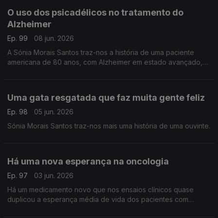
O uso dos psicadélicos no tratamento do
Alzheimer
Ep. 99
08 jun. 2026
A Sónia Morais Santos traz-nos a história de uma paciente
americana de 80 anos, com Alzheimer em estado avançado,
que apresentou sinais notáveis ??de progresso com um
tratamento inovador.
Uma gata resgatada que faz muita gente feliz
Ep. 98
05 jun. 2026
Sónia Morais Santos traz-nos mais uma história de uma ouvinte.
Há uma nova esperança na oncologia
Ep. 97
03 jun. 2026
Há um medicamento novo que nos ensaios clínicos quase
duplicou a esperança média de vida dos pacientes com
cancro do pâncreas. Este é um dos cancros mais letais