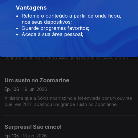
Ep. 109
24 jun. 2026
Vantagens
Mais um história partilhada por Sónia Morais Santos
Retome o conteúdo a partir de onde ficou,
nos seus dispositivos;
Guarde programas favoritos;
Ajuda de dois amigos
Aceda à sua área pessoal;
Ep. 107
22 jun. 2026
A História passou-se em Iowa, nos EUA em que auxiliaram uma
senhora caída no relvado. Mais uam História de Sónia Morais
Santos
Um susto no Zoomarine
Ep. 106
19 jun. 2026
A história que a Sónia nos traz hoje foi enviada por um ouvinte
que, em 2012, apanhou um grande susto no Zoomarine.
Surpresa! São cinco!
Ep. 105
18 jun. 2026