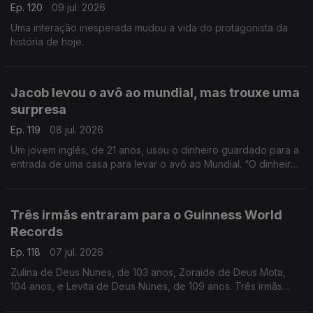
Ep. 120
09 jul. 2026
Uma interação inesperada mudou a vida do protagonista da
história de hoje.
Jacob levou o avô ao mundial, mas trouxe uma
surpresa
Ep. 119
08 jul. 2026
Um jovem inglês, de 21 anos, usou o dinheiro guardado para a
entrada de uma casa para levar o avô ao Mundial. “O dinheiro,
a gente recupera, mas as lembranças são para sempre”, disse.
Três irmãs entraram para o Guinness World
Records
Ep. 118
07 jul. 2026
Zulina de Deus Nunes, de 103 anos, Zoraide de Deus Mota,
104 anos, e Levita de Deus Nunes, de 109 anos. Três irmãs
que, ao todo, perfazem 316 anos.