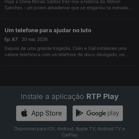
Hoje a Sónia Morais Santos traz-nos a história do Wilson
Sanches - um jovem almadense que se enganou na estrada,
mas descobriu uma forma de voltar a encontrar o caminho. No
final, uma supresa inesperada.
Um telefone para ajudar no luto
Ep. 87
20 mai. 2026
Depois de uma grande tragédia, Colin e Gail instalaram uma
cabine telefónica com um telefone de disco desligado, no
meio de um deserto nos EUA. Chama-se telefone de vento e
tem origem no Japão.
Instale a aplicação
RTP Play
Disponível para iOS, Android, Apple TV, Android TV e
CarPlay