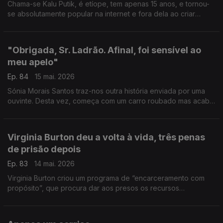
Chama-se Kalu Putik, é etíope, tem apenas 15 anos, e tornou-
se absolutamente popular na internet e fora dela ao criar
peças de roupa que parecem alta-costura, a partir daquilo que
encontrar no lixo
"Obrigada, Sr. Ladrão. Afinal, foi sensível ao
meu apelo"
Ep. 84
15 mai. 2026
Sónia Morais Santos traz-nos outra história enviada por uma
ouvinte. Desta vez, começa com um carro roubado mas acaba
(mais ou menos) bem.
Virginia Burton deu a volta à vida, três penas
de prisão depois
Ep. 83
14 mai. 2026
Virginia Burton criou um programa de “encarceramento com
propósito”, que procura dar aos presos os recursos
necessários para que possam reconstruir as suas vidas e
voltarem a ser cidadãos integrados na sociedade.