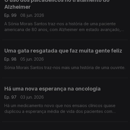
Alzheimer
Ep. 99
08 jun. 2026
A Sónia Morais Santos traz-nos a história de uma paciente
americana de 80 anos, com Alzheimer em estado avançado,
que apresentou sinais notáveis ??de progresso com um
tratamento inovador.
Uma gata resgatada que faz muita gente feliz
Ep. 98
05 jun. 2026
Sónia Morais Santos traz-nos mais uma história de uma ouvinte.
Há uma nova esperança na oncologia
Ep. 97
03 jun. 2026
Há um medicamento novo que nos ensaios clínicos quase
duplicou a esperança média de vida dos pacientes com
cancro do pâncreas. Este é um dos cancros mais letais
conhecidos pela Medicina.