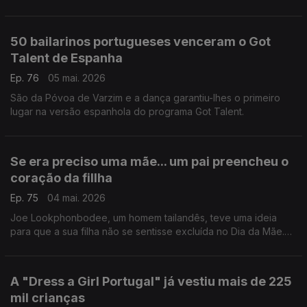
netas no mundo da ginástica acrobática.
50 bailarinos portugueses venceram o Got
Talent de Espanha
Ep. 76
05 mai. 2026
São da Póvoa de Varzim e a dança garantiu-lhes o primeiro
lugar na versão espanhola do programa Got Talent.
Se era preciso uma mãe... um pai preencheu o
coração da fillha
Ep. 75
04 mai. 2026
Joe Lookphonbodee, um homem tailandês, teve uma ideia
para que a sua filha não se sentisse excluída no Dia da Mãe.
Se era preciso uma mãe... ele podia ser uma.
A "Dress a Girl Portugal" já vestiu mais de 225
mil crianças