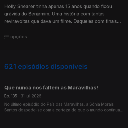
Holly Shearer tinha apenas 15 anos quando ficou
grávida do Benjamim. Uma história com tantas
reviravoltas que dava um filme. Daqueles com finais
felizes, claro.
opções
621
episódios disponíveis
942805
939394
934758
930416
926524
922208
917769
913452
Que nunca nos faltem as Maravilhas!
Ep. 135
31 jul. 2026
No último episódio do País das Maravilhas, a Sónia Morais
Santos despede-se com a certeza de que o mundo continua
cheio de boas histórias.