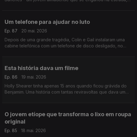
mas descobriu uma forma de voltar a encontrar o caminho. No
final, uma supresa inesperada.
Um telefone para ajudar no luto
Ep. 87
20 mai. 2026
Depois de uma grande tragédia, Colin e Gail instalaram uma
cabine telefónica com um telefone de disco desligado, no
meio de um deserto nos EUA. Chama-se telefone de vento e
tem origem no Japão.
Esta história dava um filme
Ep. 86
19 mai. 2026
Holly Shearer tinha apenas 15 anos quando ficou grávida do
Benjamim. Uma história com tantas reviravoltas que dava um
filme. Daqueles com finais felizes, claro.
O jovem etíope que transforma o lixo em roupa
original
Ep. 85
18 mai. 2026