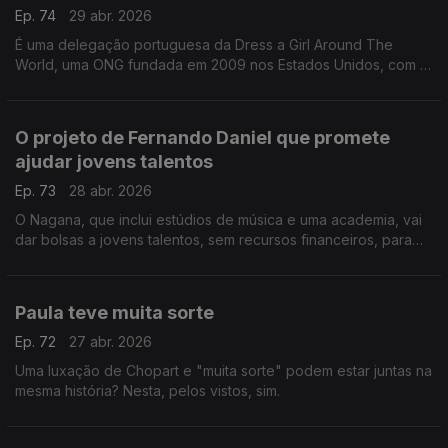
Ep. 74
29 abr. 2026
É uma delegação portuguesa da Dress a Girl Around The
World, uma ONG fundada em 2009 nos Estados Unidos, com a
missão de fazer vestidos para doar a meninas e países
carenciados. Daqui já chegaram a 42 países!
O projeto de Fernando Daniel que promete
ajudar jovens talentos
Ep. 73
28 abr. 2026
O Nagana, que inclui estúdios de música e uma academia, vai
dar bolsas a jovens talentos, sem recursos financeiros, para
estudar na área.
Paula teve muita sorte
Ep. 72
27 abr. 2026
Uma luxação de Chopart e "muita sorte" podem estar juntas na
mesma história? Nesta, pelos vistos, sim.