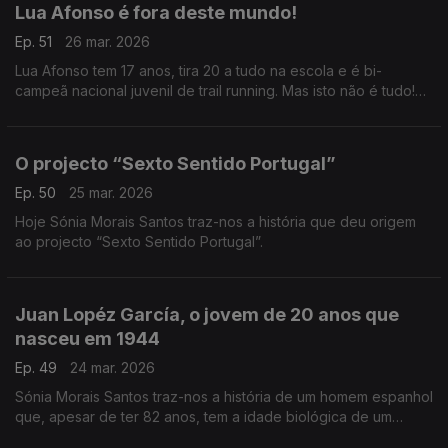
Lua Afonso é fora deste mundo!
Ep. 51
26 mar. 2026
Lua Afonso tem 17 anos, tira 20 a tudo na escola e é bi-
campeã nacional juvenil de trail running. Mas isto não é tudo!
Descubra aqui a história que a Sónia Morais Santos trouxe
hoje a este País.
O projecto “Sexto Sentido Portugal”
Ep. 50
25 mar. 2026
Hoje Sónia Morais Santos traz-nos a história que deu origem
ao projecto “Sexto Sentido Portugal”.
Juan Lopéz García, o jovem de 20 anos que
nasceu em 1944
Ep. 49
24 mar. 2026
Sónia Morais Santos traz-nos a história de um homem espanhol
que, apesar de ter 82 anos, tem a idade biológica de um
jovem de 20 anos.