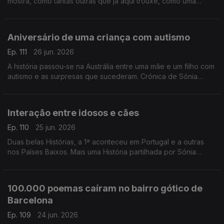
mostra, como tantas outras que já aqui trouxe, como uma
contrariedade pode fechar uma porta e abrir outra.
Aniversário de uma criança com autismo
Ep. 111
26 jun. 2026
A história passou-se na Austrália entre uma mãe e um filho com
autismo e as surpresas que sucederam. Crónica de Sónia
Morais Santos
Interação entre idosos e cães
Ep. 110
25 jun. 2026
Duas belas Histórias, a 1ª aconteceu em Portugal e a outras
nos Países Baixos. Mais uma História partilhada por Sónia
Morais Santos
100.000 poemas caíram no bairro gótico de
Barcelona
Ep. 109
24 jun. 2026