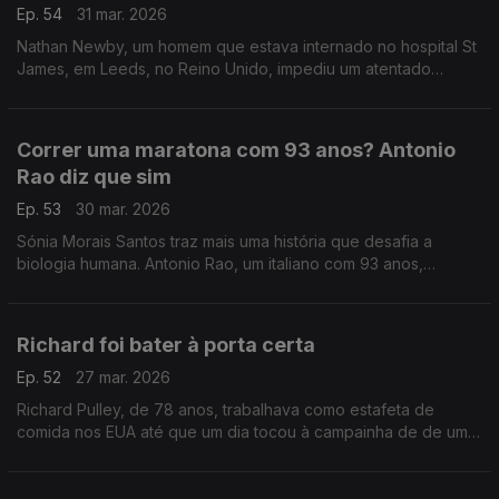
Ep. 54
31 mar. 2026
Nathan Newby, um homem que estava internado no hospital St
James, em Leeds, no Reino Unido, impediu um atentado
terrorista com uma conversa e um abraço.
Correr uma maratona com 93 anos? Antonio
Rao diz que sim
Ep. 53
30 mar. 2026
Sónia Morais Santos traz mais uma história que desafia a
biologia humana. Antonio Rao, um italiano com 93 anos,
terminou a sua 31ª Maratona de Roma em 7 horas, 9 minutos e
30 segundos.
Richard foi bater à porta certa
Ep. 52
27 mar. 2026
Richard Pulley, de 78 anos, trabalhava como estafeta de
comida nos EUA até que um dia tocou à campainha de de uma
mulher chamada Brittany Smith. A partir daí, tudo mudou.