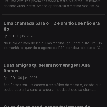
Era uma vez uma jovem chamada Natalie Malouf e um homem
chamdo Juan Pietro. Ambos apanharam o mesmo voo em 2016,
e por acaso, ficaram sentados lado a lado no avião. E assim
nasceu um grande amor.
Uma chamada para o 112 e um tio que não era
tio
Ep. 101
11 jun. 2026
No início do mês de maio, uma menina ligou para a 112. Era 01h
da manhã, e, quando o agente da PSP atendeu, ela disse: “Olá
tio!” O agente respondeu que não era nenhum tio, mas acabou
a salvar esta menina.
Duas amigas quiseram homenagear Ana
Ramos
Ep. 100
09 jun. 2026
Ana Ramos tem um cancro metastático da mama e, desde que
soube que tinha cancro, criou um podcast que se chama
“Principio Activo”, que já está na sua 3ª temporada. Duas
amigas querem que mais gente a ouça.
O uso dos psicadélicos no tratamento do