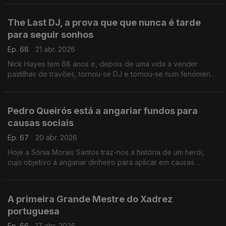
The Last DJ, a prova que que nunca é tarde
para seguir sonhos
Ep. 68
21 abr. 2026
Nick Hayes tem 68 anos e, depois de uma vida a vender
pastilhas de travões, tornou-se DJ e tornou-se num fenómeno
nas redes sociais ,da noite para o dia.
Pedro Queirós está a angariar fundos para
causas sociais
Ep. 67
20 abr. 2026
Hoje a Sónia Morais Santos traz-nos a história de um herói,
cujo objetivo á angariar dinheiro para aplicar em causas
sociais: uma no Nepal e a outra por cá, na Comunidade Vida e
Paz.
A primeira Grande Mestre do Xadrez
portuguesa
Ep. 66
17 abr. 2026