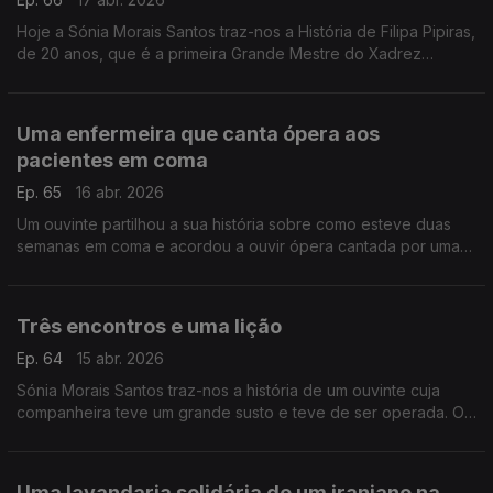
Hoje a Sónia Morais Santos traz-nos a História de Filipa Pipiras,
de 20 anos, que é a primeira Grande Mestre do Xadrez
portuguesa.
Uma enfermeira que canta ópera aos
pacientes em coma
Ep. 65
16 abr. 2026
Um ouvinte partilhou a sua história sobre como esteve duas
semanas em coma e acordou a ouvir ópera cantada por uma
enfermeira.
Três encontros e uma lição
Ep. 64
15 abr. 2026
Sónia Morais Santos traz-nos a história de um ouvinte cuja
companheira teve um grande susto e teve de ser operada. O
nosso ouvinte não cabia em si de preocupação, contudo, três
encontros mudaram tudo.
Uma lavandaria solidária de um iraniano na