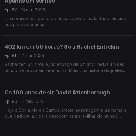
Apenas um sorriso
Ep. 82
13 mai. 2026
Um sorriso e um gesto de empatia pode mudar tudo, mesmo
nos piores cenários.
402 km em 56 horas? Só a Rachel Entrekin
Ep. 81
12 mai. 2026
Rachel tem 34 anos e, no espaço de um ano, reduziu o seu
tempo de prova em sete horas. Mais uma história daqueles
seres meio sobrenaturais a que a Sónia Morais Santos já nos
habituou.
Os 100 anos de sir David Attenborough
Ep. 80
11 mai. 2026
Hoje a Sónia Morais Santos presta homenagem a um homem
que dedicou a vida a descobrir as maravilhas do mundo
animal: Sir David Attenborough.