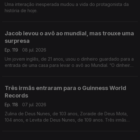
Uma interação inesperada mudou a vida do protagonista da
história de hoje.
Jacob levou o avô ao mundial, mas trouxe uma
surpresa
Ep. 119
08 jul. 2026
Um jovem inglês, de 21 anos, usou o dinheiro guardado para a
entrada de uma casa para levar o avô ao Mundial. “O dinheiro,
a gente recupera, mas as lembranças são para sempre”, disse.
Três irmãs entraram para o Guinness World
Records
Ep. 118
07 jul. 2026
Zulina de Deus Nunes, de 103 anos, Zoraide de Deus Mota,
104 anos, e Levita de Deus Nunes, de 109 anos. Três irmãs
que, ao todo, perfazem 316 anos.