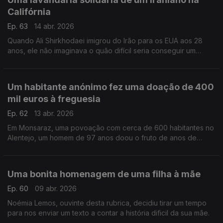
Califórnia
Ep. 63
14 abr. 2026
Quando Ali Shirkhodaei imigrou do Irão para os EUA aos 28
anos, ele não imaginava o quão difícil seria conseguir um
emprego, mesmo com a sua formação em Biologia Molecular.
Mas deu a volta, sem esquecer os outros.
Um habitante anónimo fez uma doação de 400
mil euros à freguesia
Ep. 62
13 abr. 2026
Em Monsaraz, uma povoação com cerca de 600 habitantes no
Alentejo, um homem de 97 anos doou o fruto de anos de
trabalho à freguesia.
Uma bonita homenagem de uma filha à mãe
Ep. 60
09 abr. 2026
Noémia Lemos, ouvinte desta rubrica, decidiu tirar um tempo
para nos enviar um texto a contar a história dificil da sua mãe.