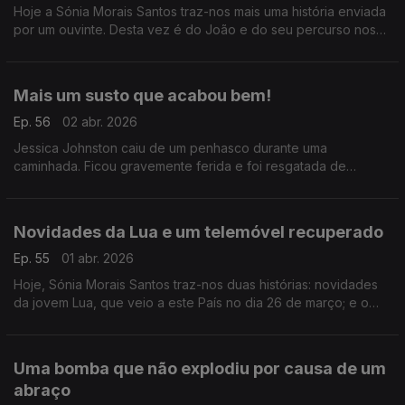
Hoje a Sónia Morais Santos traz-nos mais uma história enviada
por um ouvinte. Desta vez é do João e do seu percurso nos
Caminhos de Santiago.
Mais um susto que acabou bem!
Ep. 56
02 abr. 2026
Jessica Johnston caiu de um penhasco durante uma
caminhada. Ficou gravemente ferida e foi resgatada de
helicóptero, mas a sua cadela que estava com ela, não foi
encontrada. Um grupo juntou-se para a para a procurar.
Novidades da Lua e um telemóvel recuperado
Ep. 55
01 abr. 2026
Hoje, Sónia Morais Santos traz-nos duas histórias: novidades
da jovem Lua, que veio a este País no dia 26 de março; e o
relato de um pai que conseguiu recuperar o telemóvel
perdido do filho graças a uma pessoa boa.
Uma bomba que não explodiu por causa de um
abraço