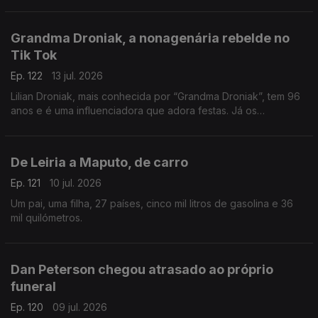
Grandma Droniak, a nonagenária rebelde no
Tik Tok
Ep. 122
13 jul. 2026
Lilian Droniak, mais conhecida por “Grandma Droniak”, tem 96
anos e é uma influenciadora que adora festas. Já os
"vizinhos" do lar... não são tão fãs!
De Leiria a Maputo, de carro
Ep. 121
10 jul. 2026
Um pai, uma filha, 27 países, cinco mil litros de gasolina e 36
mil quilómetros.
Dan Peterson chegou atrasado ao próprio
funeral
Ep. 120
09 jul. 2026