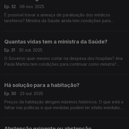
Ep. 32
06 nov. 2025
É possível travar a ameaça de paralisação dos médicos
tarefeiros? Ministra da Saúde ainda tem condições para
continuar? Com Isabel Fernandes (PSD), Susana Correia PS),
Felicidade Vital (Chega) e Paulo Muacho (LIVRE).
Quantas vidas tem a ministra da Saúde?
Ep. 31
30 out. 2025
O Governo quer mesmo cortar na despesa dos hospitais? Ana
Paula Martins tem condições para continuar como ministra?
Com Andreia Bernardo (PSD), Sofia Andrade (PS), Angélique
Da Teresa (IL) e Bernardino Soares (PCP).
Há solução para a habitação?
Ep. 30
23 out. 2025
Preços da habitação atingem máximos históricos. O que está a
falhar nas políticas e que medidas podem ter efeito imediato?
Com Gonçalo Lage (PSD), Francisco Gomes (Chega), Marina
Gonçalves (PS) e Miguel Rangel (IL).
Abstenção exigente ou abstenção