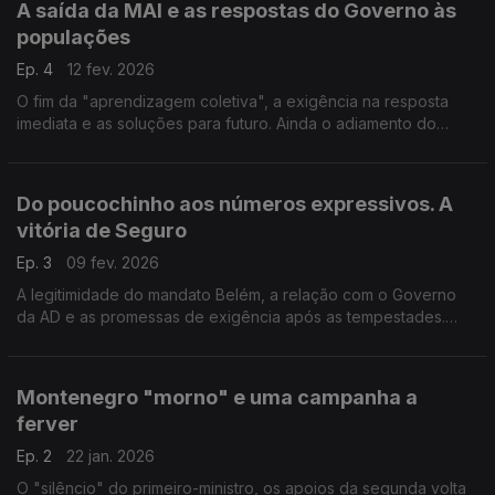
A saída da MAI e as respostas do Governo às
populações
Ep. 4
12 fev. 2026
O fim da "aprendizagem coletiva", a exigência na resposta
imediata e as soluções para futuro. Ainda o adiamento do
debate com o primeiro-ministro. Com Nuno Gonçalves (PSD),
Rita Matias (CH) e Marina Gonçalves (PS).
Do poucochinho aos números expressivos. A
vitória de Seguro
Ep. 3
09 fev. 2026
A legitimidade do mandato Belém, a relação com o Governo
da AD e as promessas de exigência após as tempestades.
Com António Rodrigues (PSD), Eurico Brilhante Dias (PS), Rui
Cardoso(CH) e Fabian Figueiredo (BE).
Montenegro "morno" e uma campanha a
ferver
Ep. 2
22 jan. 2026
O "silêncio" do primeiro-ministro, os apoios da segunda volta