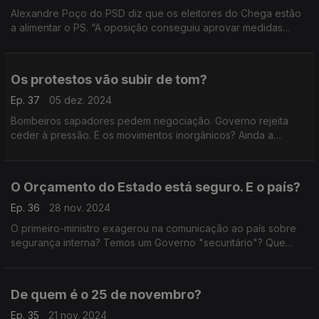
Alexandre Poço do PSD diz que os eleitores do Chega estão
a alimentar o PS. “A oposição conseguiu aprovar medidas
justas”, responde Miguel Costa Matos, do PS. Falamos também
de imigração e de limites no acesso ao SNS.
Os protestos vão subir de tom?
Ep. 37
05 dez. 2024
Bombeiros sapadores pedem negociação. Governo rejeita
ceder à pressão. E os movimentos inorgânicos? Ainda a
gestão do debate parlamentar. Com António Filipe (PCP),
Mariana Leitão (IL) e Paulo Muacho (LIVRE).
O Orçamento do Estado está seguro. E o país?
Ep. 36
28 nov. 2024
O primeiro-ministro exagerou na comunicação ao país sobre
segurança interna? Temos um Governo "securitário"? Que
surpresas pode ainda trazer o Orçamento do Estado? Com
António Rodrigues (PSD) e Marina Gonçalves (PS).
De quem é o 25 de novembro?
Ep. 35
21 nov. 2024