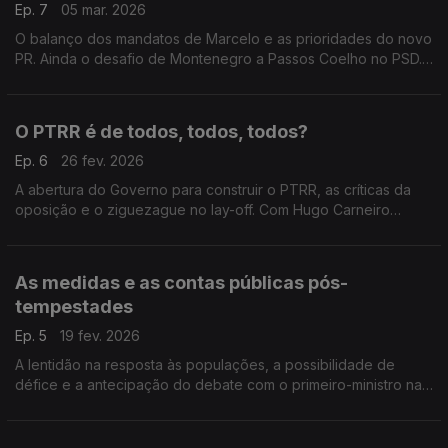
Ep. 7
05 mar. 2026
O balanço dos mandatos de Marcelo e as prioridades do novo
PR. Ainda o desafio de Montenegro a Passos Coelho no PSD.
Com Emídio Guerreiro (PSD), Rui Paulo Sousa (CH), António
Mendonça Mendes (PS) e António Filipe (PCP).
O PTRR é de todos, todos, todos?
Ep. 6
26 fev. 2026
A abertura do Governo para construir o PTRR, as críticas da
oposição e o ziguezague no lay-off. Com Hugo Carneiro
(PSD), Eduardo Teixeira (CH), Nuno Fazenda (PS) e Alfredo
Maia (PCP).
As medidas e as contas públicas pós-
tempestades
Ep. 5
19 fev. 2026
A lentidão na resposta às populações, a possibilidade de
défice e a antecipação do debate com o primeiro-ministro na
AR. Com Paulo Lopes Marcelo (PSD), André Rijo (PS), Patrícia
Gonçalves (L) e João Alves Ambrósio (IL).