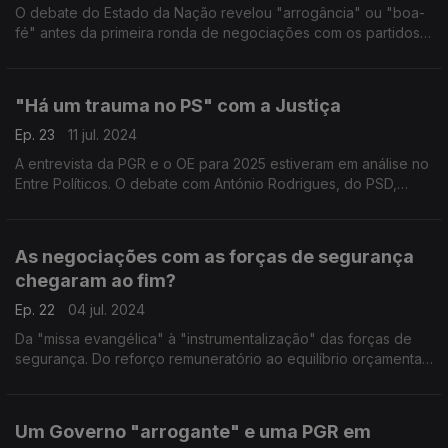
O debate do Estado da Nação revelou "arrogância" ou "boa-
fé" antes da primeira ronda de negociações com os partidos?
Com Alexandre Poço (PSD), António Filipe (PCP), João Torres
(PS) e Rita Matias (CH).
"Há um trauma no PS" com a Justiça
Ep. 23
11 jul. 2024
A entrevista da PGR e o OE para 2025 estiveram em análise no
Entre Políticos. O debate com António Rodrigues, do PSD,
Eurico Brilhante Dias, do PS, e Paulo Muacho, do LIVRE,
moderado pela jornalista Natália Carvalho.
As negociações com as forças de segurança
chegaram ao fim?
Ep. 22
04 jul. 2024
Da "missa evangélica" à "instrumentalização" das forças de
segurança. Do reforço remuneratório ao equilíbrio orçamental.
E ainda os avisos do FMI. Com Carlos Pereira (PS), Hugo
Carneiro (PSD) e Rodrigo Taxa (Chega).
Um Governo "arrogante" e uma PGR em