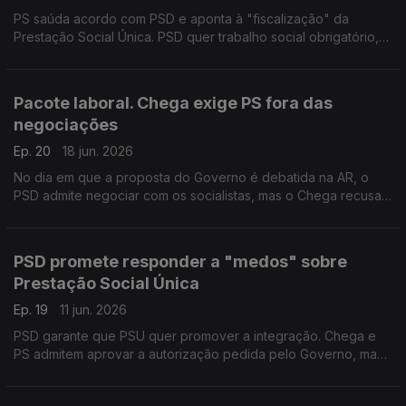
PS saúda acordo com PSD e aponta à "fiscalização" da
Prestação Social Única. PSD quer trabalho social obrigatório,
mas apenas para quem estiver apto. Com Isaura Morais (PSD),
Miguel Cabrita (PS) e Jorge Pinto (LIVRE).
Pacote laboral. Chega exige PS fora das
negociações
Ep. 20
18 jun. 2026
No dia em que a proposta do Governo é debatida na AR, o
PSD admite negociar com os socialistas, mas o Chega recusa
PS na mesa do debate. Com Isaura Morais (PSD), Bruno Nunes
(CH), Miguel Cabrita (PS) e Alfredo Maia (PCP)
PSD promete responder a "medos" sobre
Prestação Social Única
Ep. 19
11 jun. 2026
PSD garante que PSU quer promover a integração. Chega e
PS admitem aprovar a autorização pedida pelo Governo, mas
querem garantias. Com Carla Barros (PSD), Mariana Vieira da
Silva (PS) e Felicidade Vital (CHEGA).