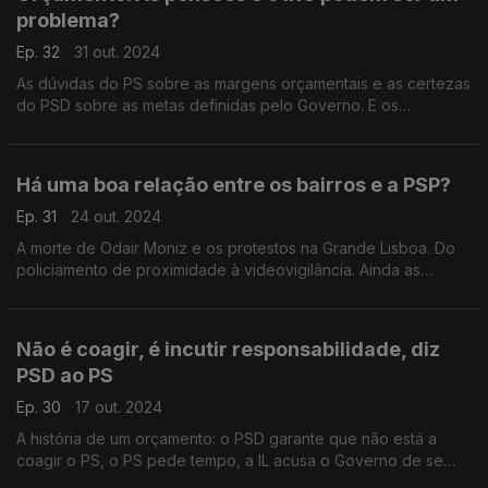
problema?
Ep. 32
31 out. 2024
As dúvidas do PS sobre as margens orçamentais e as certezas
do PSD sobre as metas definidas pelo Governo. E os
"cavaleiros orçamentais"? Em direto do Parlamento com: Hugo
Carneiro (PSD) e Mariana Vieira da Silva (PS).
Há uma boa relação entre os bairros e a PSP?
Ep. 31
24 out. 2024
A morte de Odair Moniz e os protestos na Grande Lisboa. Do
policiamento de proximidade à videovigilância. Ainda as
cerimónias do 25 de novembro. Com António Filipe (PCP),
António Rodrigues (PSD) e Cláudia Santos (PS).
Não é coagir, é incutir responsabilidade, diz
PSD ao PS
Ep. 30
17 out. 2024
A história de um orçamento: o PSD garante que não está a
coagir o PS, o PS pede tempo, a IL acusa o Governo de se
aproximar dos socialistas e o BE diz que Montenegro não