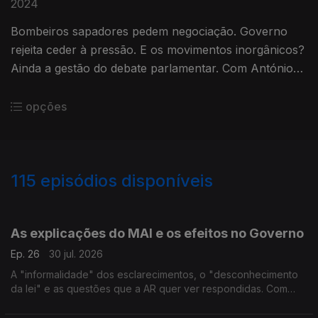
2024
Bombeiros sapadores pedem negociação. Governo
rejeita ceder à pressão. E os movimentos inorgânicos?
Ainda a gestão do debate parlamentar. Com António
Filipe (PCP), Mariana Leitão (IL) e Paulo Muacho
(LIVRE).
opções
115
episódios disponíveis
929061
908572
881687
845770
826364
803794
771380
748282
As explicações do MAI e os efeitos no Governo
Ep. 26
30 jul. 2026
A "informalidade" dos esclarecimentos, o "desconhecimento
da lei" e as questões que a AR quer ver respondidas. Com
Inês Palma Ramalho (PSD), Alexandra Leitão (PS), Jorge
Miguel Teixeira (IL) e Fabian Figueiredo (BE).