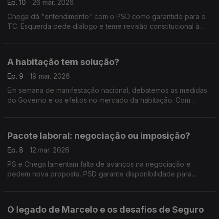
Ep. 10
26 mar. 2026
Chega dá "entendimento" com o PSD como garantido para o
TC. Esquerda pede diálogo e teme revisão constitucional à
direita. Com Inês Palma Ramalho (PSD), Isabel Moreira (PS),
Rita Matias (CHEGA) e Paulo Muacho (LIVRE).
A habitação tem solução?
Ep. 9
19 mar. 2026
Em semana de manifestação nacional, debatemos as medidas
do Governo e os efeitos no mercado da habitação. Com
Francisco Covelinhas Lopes (PSD), Marina Gonçalves (PS) e
Angélique Da Teresa (IL).
Pacote laboral: negociação ou imposição?
Ep. 8
12 mar. 2026
PS e Chega lamentam falta de avanços na negociação e
pedem nova proposta. PSD garante disponibilidade para
dialogar e acredita em entendimento. Com Isaura Morais
(PSD), Miguel Cabrita (PS) e Felicidade Vital (CH).
O legado de Marcelo e os desafios de Seguro