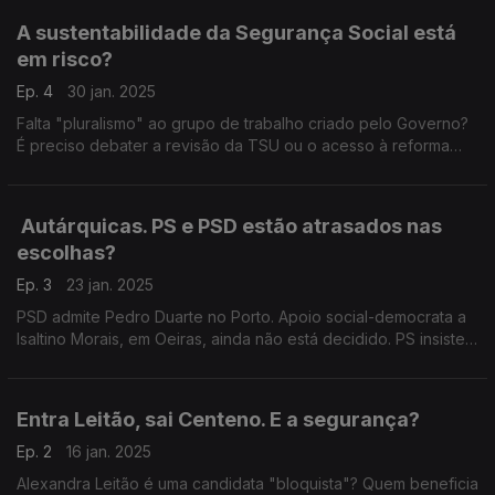
A sustentabilidade da Segurança Social está
em risco?
Ep. 4
30 jan. 2025
Falta "pluralismo" ao grupo de trabalho criado pelo Governo?
É preciso debater a revisão da TSU ou o acesso à reforma
antecipada? Com Mário Amorim Lopes (IL), Miguel Cabrita (PS)
e Paulo Muacho (LIVRE).
Autárquicas. PS e PSD estão atrasados nas
escolhas?
Ep. 3
23 jan. 2025
PSD admite Pedro Duarte no Porto. Apoio social-democrata a
Isaltino Morais, em Oeiras, ainda não está decidido. PS insiste
em movimento para derrotar Carlos Moedas. Com Pedro Alves
(PSD) e Pedro Vaz (PS).
Entra Leitão, sai Centeno. E a segurança?
Ep. 2
16 jan. 2025
Alexandra Leitão é uma candidata "bloquista"? Quem beneficia