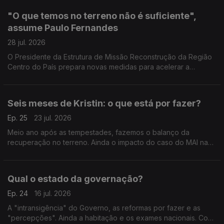
"O que temos no terreno não é suficiente",
assume Paulo Fernandes
28 jul. 2026
O Presidente da Estrutura de Missão Reconstrução da Região
Centro do País prepara novas medidas para acelerar a
recuperação e garante que já foram mobilizados cerca de 3,5
mil milhões de euros.
Seis meses de Kristin: o que está por fazer?
Ep. 25
23 jul. 2026
Meio ano após as tempestades, fazemos o balanço da
recuperação no terreno. Ainda o impacto do caso do MAI na
preparação do combate aos incêndios. Com Hugo Oliveira
(PSD), Catarina Louro (PS) e Patrícia Gonçalves (LIVRE).
Qual o estado da governação?
Ep. 24
16 jul. 2026
A "intransigência" do Governo, as reformas por fazer e as
"percepções". Ainda a habitação e os exames nacionais. Com