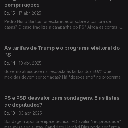
comparações
Ep. 15
17 abr. 2025
Pedro Nuno Santos foi esclarecedor sobre a compra de
casas? O caso fragiliza a campanha do PS? Ainda as contas - e
a ameaça de défice - dos programas eleitorais. Com Eurico
Brilhante Dias (PS) e Paulo Núncio (CDS-PP).
As tarifas de Trump e o programa eleitoral do
PS
Ep. 14
10 abr. 2025
Governo atrasou-se na resposta às tarifas dos EUA? Que
medidas devem ser tomadas? Há "despesismo" no programa
do PS? Com António Mendonça Mendes (PS), Cristóvão Norte
(PSD), Joana Cordeiro (IL) e Paula Santos (PCP).
PS e PSD desvalorizam sondagens. E as listas
de deputados?
Ep. 13
03 abr. 2025
Sondagem aponta empate técnico. AD avalia "reciprocidade" ,
mas avisa socialistas. Candidato Hernâni Dias pode ser "arma