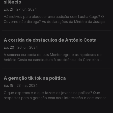
silêncio
Ep. 21
27 jun. 2024
Há motivos para bloquear uma audição com Lucília Gago? O
Governo não dialoga? As declarações da Ministra da Justiça
foram inapropriadas? Com António Filipe (PCP), Patrícia Gilvaz
(IL) e Rita Matias (CH).
A corrida de obstáculos de António Costa
Ep. 20
20 jun. 2024
A semana europeia de Luís Montenegro e as hipóteses de
António Costa na candidatura à presidência do Conselho
Europeu. Com Ana Mendes Godinho (PS), Liliana Reis (PSD) e
Rui Tavares (LIVRE)
A geração tik tok na política
Ep. 19
23 mai. 2024
O que esperam e o que fazem os jovens na política? Que
respostas para a geração com mais informação e com menos
condições de vida? Hoje com Ana Gabriela Cabilhas (PSD),
Miguel Costa Matos (PS) e Patricia Gilvaz (IL).