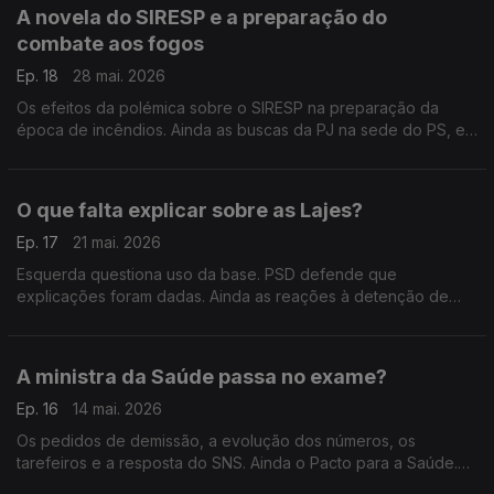
A novela do SIRESP e a preparação do
combate aos fogos
Ep. 18
28 mai. 2026
Os efeitos da polémica sobre o SIRESP na preparação da
época de incêndios. Ainda as buscas da PJ na sede do PS, em
Lisboa. Com António Rodrigues (PSD), André Rijo (PS),
Madalena Cordeiro (CH) e Jorge Pinto (L).
O que falta explicar sobre as Lajes?
Ep. 17
21 mai. 2026
Esquerda questiona uso da base. PSD defende que
explicações foram dadas. Ainda as reações à detenção de
portugueses em Israel. Com Regina Bastos (PSD), João Torres
(PS), Miguel Rangel (IL) e Fabian Figueiredo (BE).
A ministra da Saúde passa no exame?
Ep. 16
14 mai. 2026
Os pedidos de demissão, a evolução dos números, os
tarefeiros e a resposta do SNS. Ainda o Pacto para a Saúde.
Com Miguel Guimarães (PSD), Patrícia Nascimento (CHEGA),