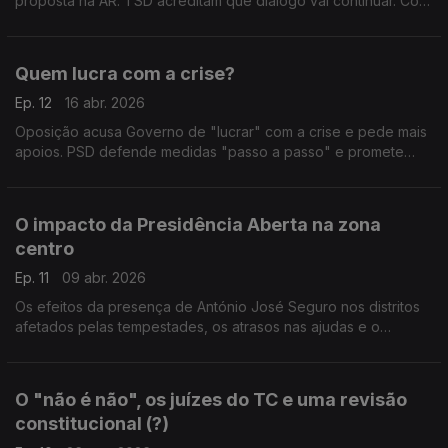
proposta na AR. TSD acreditam que diálogo vai continuar. Com
Pedro Roque (PSD/TSD), Miguel Cabrita (PS), Mário Amorim
Lopes (IL) e Bernardino Soares (PCP).
Quem lucra com a crise?
Ep. 12
16 abr. 2026
Oposição acusa Governo de "lucrar" com a crise e pede mais
apoios. PSD defende medidas "passo a passo" e promete
equilíbrio. Com Marco Claudino (PSD), João Torres (PS),
Patrícia Gonçalves (L) e Miguel Rangel (IL).
O impacto da Presidência Aberta na zona
centro
Ep. 11
09 abr. 2026
Os efeitos da presença de António José Seguro nos distritos
afetados pelas tempestades, os atrasos nas ajudas e o
"alinhamento" entre Belém e São Bento. Com Hugo Oliveira
(PSD), João Ribeiro (CH) e Nuno Fazenda (PS).
O "não é não", os juízes do TC e uma revisão
constitucional (?)