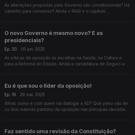
As alterações propostas pelo Governo são constitucionais? Há
caminho para consenso? Ainda o RASI e o capítulo
"escondido". Com António Rodrigues (PSD), Rita Matias
(Chega), Isabel Moreira (PS) e Paulo Muacho (Livre).
O novo Governo é mesmo novo? E as
presidenciais?
Ep. 20
05 jun. 2025
As críticas da oposição às escolhas na Saúde, na Cultura e
para a Reforma do Estado. Ainda a candidatura de Seguro a
Belém. Com Miguel Guimarães (PSD), Pedro Vaz (PS), Paulo
Núncio (CDS-PP) e Joana Mortágua (BE).
Eu é que sou o líder da oposição!
Ep. 19
29 mai. 2025
Afinal, como e com quem vai dialogar a AD? Que peso vão ter
os dois maiores partidos da oposição nas principais decisões?
E a revisão constitucional? Com Inês Palma Ramalho (PSD),
Pedro Vaz (PS) e Rita Matias (Chega).
Faz sentido uma revisão da Constituição?