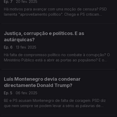
Ep. 7
20 fev. 2025
Há motivos para avançar com uma moção de censura? PSD
lamenta "aproveitamento político". Chega e PS criticam
"silêncio" do primeiro-ministro. Com Hugo Carneiro (PSD),
João Paulo Rebelo (PS) e Rita Matias (Chega).
Justiça, corrupção e políticos. E as
autárquicas?
Ep. 6
13 fev. 2025
Há falta de compromisso político no combate à corrupção? O
Ministério Público está a abrir as portas ao populismo? E o
"comportamento" dos titulares de cargos políticos? Com
António Rodrigues (PSD) e Isabel Moreira (PS).
Luís Montenegro devia condenar
directamente Donald Trump?
Ep. 5
06 fev. 2025
BE e PS acusam Montenegro de falta de coragem. PSD diz
que nem sempre se podem levar a sério as palavras de
Trump. Com Cristovão Norte (PSD), Miguel Costa Matos (PS) e
Joana Mortágua (BE). Edição de Natália Carvalho.