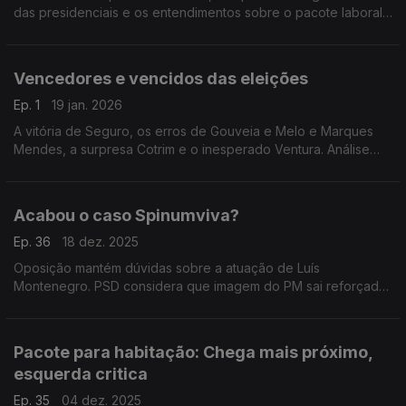
das presidenciais e os entendimentos sobre o pacote laboral.
Com Cristóvão Norte (PSD), Marina Gonçalves (PS) e Rita
Matias (CHEGA).
Vencedores e vencidos das eleições
Ep. 1
19 jan. 2026
A vitória de Seguro, os erros de Gouveia e Melo e Marques
Mendes, a surpresa Cotrim e o inesperado Ventura. Análise
com António Mendonça Mendes, André Pardal, Felicidade
Vital, Inês Palma Ramalho e Rodrigo Saraiva.
Acabou o caso Spinumviva?
Ep. 36
18 dez. 2025
Oposição mantém dúvidas sobre a atuação de Luís
Montenegro. PSD considera que imagem do PM sai reforçada.
Com António Rodrigues (PSD), Rita Matias (CH), Isabel Moreira
(PS), Paulo Muacho (L) e Fabian Figueiredo (BE).
Pacote para habitação: Chega mais próximo,
esquerda critica
Ep. 35
04 dez. 2025