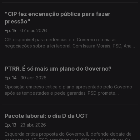
Susana Correia (PS) e Bernardino Soares (PCP).
"CIP fez encenação pública para fazer
pressão"
Ep. 15
07 mai. 2026
CIP disponível para cedências e o Governo retoma as
negociações sobre a lei laboral. Com Isaura Morais, PSD, Ana
Mendes Godinho, PS, e Carvalho da Silva, antigo secretário-
geral da CGTP.
PTRR. É só mais um plano do Governo?
Ep. 14
30 abr. 2026
Oposição em peso critica o plano apresentado pelo Governo
após as tempestades e pede garantias. PSD promete
"ambição". Com João Antunes dos Santos (PSD), Eduardo
Teixeira (CH), Nuno Fazenda (PS) e Patrícia Gonçalves (L).
Pacote laboral: o dia D da UGT
Ep. 13
23 abr. 2026
Esquerda critica proposta do Governo. IL defende debate da