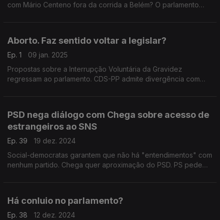
com Mário Centeno fora da corrida a Belém? O parlamento
está viciado no tema da segurança? Debate com Alexandre
Poço (PSD) e Marina Gonçalves (PS).
Aborto. Faz sentido voltar a legislar?
Ep. 1
09 jan. 2025
Propostas sobre a Interrupção Voluntária da Gravidez
regressam ao parlamento. CDS-PP admite divergência com
PSD. Esquerda insiste no alargamento. Com Fernanda Mateus
(PCP), Isabel Moreira (PS) e Paulo Núncio (CDS-PP).
PSD nega diálogo com Chega sobre acesso de
estrangeiros ao SNS
Ep. 39
19 dez. 2024
Social-democratas garantem que não há "entendimentos" com
nenhum partido. Chega quer aproximação do PSD. PS pede
mais dados e aponta "populismo". Com João Paulo Correia
(PS), Miguel Guimarães (PSD) e Rita Matias (Chega).
Há conluio no parlamento?
Ep. 38
12 dez. 2024