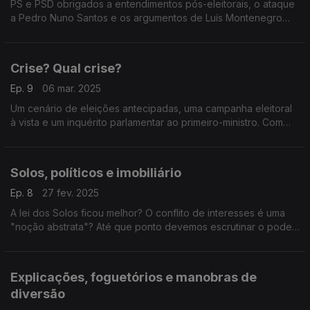
PS e PSD obrigados a entendimentos pós-eleitorais, o ataque
a Pedro Nuno Santos e os argumentos de Luís Montenegro
para a campanha. Com António Mendonça Mendes (PS),
Cristóvão Norte (PSD) e Rita Matias (Chega).
Crise? Qual crise?
Ep. 9
06 mar. 2025
Um cenário de eleições antecipadas, uma campanha eleitoral
à vista e um inquérito parlamentar ao primeiro-ministro. Com
António Filipe (PCP), Hugo Carneiro (PSD), Mariana Leitão (IL)
e Mariana Vieira da Silva (PS).
Solos, políticos e imobiliário
Ep. 8
27 fev. 2025
A lei dos Solos ficou melhor? O conflito de interesses é uma
"noção abstrata"? Até que ponto devemos escrutinar o poder
político? Com Isabel Mendes Lopes (LIVRE), Joana Mortágua
(BE) e Mário Amorim Lopes (IL).
Explicações, foguetórios e manobras de
diversão