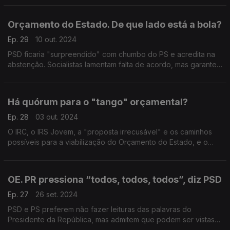
resolve nada. E os próximos capítulos?
Orçamento do Estado. De que lado está a bola?
Ep. 29
10 out. 2024
PSD ficaria "surpreendido" com chumbo do PS e acredita na
abstenção. Socialistas lamentam falta de acordo, mas garantem
"serenidade" na análise da proposta orçamental. Com
Alexandre Poço (PSD) e Miguel Cabrita (PS).
Há quórum para o "tango" orçamental?
Ep. 28
03 out. 2024
O IRC, o IRS Jovem, a "proposta irrecusável" e os caminhos
possíveis para a viabilização do Orçamento do Estado, e o
protesto dos bombeiros. Com Alexandre Poço (PSD), António
Mendonça Mendes (PS) e João Almeida (CDS-PP).
OE. PR pressiona “todos, todos, todos”, diz PSD
Ep. 27
26 set. 2024
PSD e PS preferem não fazer leituras das palavras do
Presidente da República, mas admitem que podem ser vistas
como uma forma de “pressão” para os partidos chegarem a