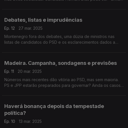
de arremesso" na campanha? Com Alexandre Poço (PSD) e
Marina Gonçalves (PS).
Debates, listas e imprudências
Ep. 12
27 mar. 2025
Montenegro fora dos debates, uma dúzia de ministros nas
listas de candidatos do PSD e os esclarecimentos dados a
Manuel Luís Goucha. Com António Rodrigues (PSD), Joana
Mortágua (BE) e Mariana Vieira da Silva (PS).
Madeira. Campanha, sondagens e previsões
Ep. 11
20 mar. 2025
Números mais recentes dão vitória ao PSD, mas sem maioria.
PS e JPP estarão preparados para governar? Ainda os casos
judiciais e a crise política nacional. Com Maximiano Martins (PS)
e Tranquada Gomes (PSD).
Haverá bonança depois da tempestade
política?
Ep. 10
13 mar. 2025