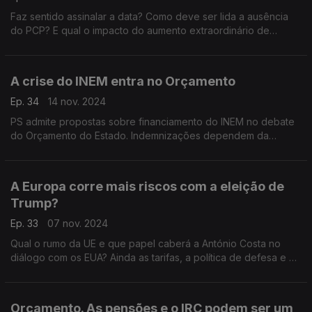
Faz sentido assinalar a data? Como deve ser lida a ausência
do PCP? E qual o impacto do aumento extraordinário de
pensões proposto pelo PS? Com Eurico Brilhante Dias (PS),
Paulo Núncio (CDS-PP) e Vasco Cardoso (PCP).
A crise do INEM entra no Orçamento
Ep. 34
14 nov. 2024
PS admite propostas sobre financiamento do INEM no debate
do Orçamento do Estado. Indemnizações dependem da
conclusão de inquéritos. Com Alexandre Poço (PSD), João
Paulo Correia (PS) e Joana Mortágua (BE).
A Europa corre mais riscos com a eleição de
Trump?
Ep. 33
07 nov. 2024
Qual o rumo da UE e que papel caberá a António Costa no
diálogo com os EUA? Ainda as tarifas, a política de defesa e o
populismo. Com Liliana Reis (PSD), Paulo Pisco (PS) e Rodrigo
Saraiva (IL).
Orçamento. As pensões e o IRC podem ser um