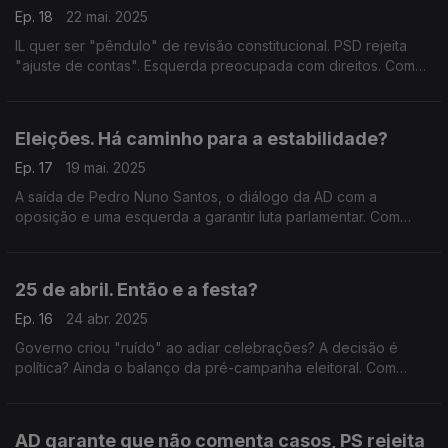
Ep. 18
22 mai. 2025
IL quer ser "pêndulo" de revisão constitucional. PSD rejeita
"ajuste de contas". Esquerda preocupada com direitos. Com
Cristóvão Norte (PSD), Eurico Brilhante Dias (PS), Paulo
Muacho (LIVRE) e Rodrigo Saraiva (IL).
Eleições. Há caminho para a estabilidade?
Ep. 17
19 mai. 2025
A saída de Pedro Nuno Santos, o diálogo da AD com a
oposição e uma esquerda a garantir luta parlamentar. Com
António Rodrigues (PSD), Marina Gonçalves (PS), Rita Matias
(Chega), António Filipe (PCP) e Marisa Matias (BE).
25 de abril. Então e a festa?
Ep. 16
24 abr. 2025
Governo criou "ruído" ao adiar celebrações? A decisão é
política? Ainda o balanço da pré-campanha eleitoral. Com
Alexandre Poço (PSD), António Mendonça Mendes (PS),
Joana Cordeiro (IL) e Joana Mortágua (BE).
AD garante que não comenta casos, PS rejeita