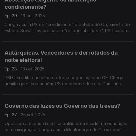
condicionante?
Ep. 29
16 out. 2025
Chega acusa PS de "condicionar" o debate do Orçamento do
Estado. Socialistas prometem "responsabilidade". PSD saúda
"compromisso" da oposição. Com Alberto Fonseca (PSD),
Carlos Pereira (PS) e Rui Afonso (Chega).
Autárquicas. Vencedores e derrotados da
noite eleitoral
Ep. 28
13 out. 2025
PSD acredita que vitória reforça negociação no OE. Chega
admite que ficou aquém. PS reconhece derrota. Com Inês
Palma Ramalho (PSD), António Mendonça Mendes (PS),
Felicidade Vital (Chega) e Paulo Muacho (Livre).
Governo das luzes ou Governo das trevas?
Ep. 27
25 set. 2025
Oposição à esquerda critica políticas na saúde, na educação
ou na imigração. Chega acusa Montenegro de "frouxidão".
Com Alexandre Poço (PSD), Rita Matias (Chega), Mariana