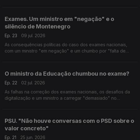
Cristóvão Norte (PSD), Mariana Vieira da Silva (PS), Patrícia
Almeida (CH) e Bernardino Soares (PCP).
Exames. Um ministro em "negação" e o
silêncio de Montenegro
Ep. 23
09 jul. 2026
As consequências políticas do caso dos exames nacionais,
com um ministro "em negação" e um chumbo por "falta de
enunciado". Com Pedro Alves (PSD), Maria José Aguiar (CH),
Aida Carvalho (PS) e Fabian Figueiredo (BE).
O ministro da Educação chumbou no exame?
Ep. 22
02 jul. 2026
As falhas na correção dos exames nacionais, os desafios da
digitalização e um ministro a carregar "demasiado" no
acelerador. Com Pedro Alves (PSD), Aida Carvalho (PS), Filipa
Pinto (LIVRE) e Angélique da Teresa (IL).
PSU. "Não houve conversas com o PSD sobre o
valor concreto"
Ep. 21
25 jun. 2026