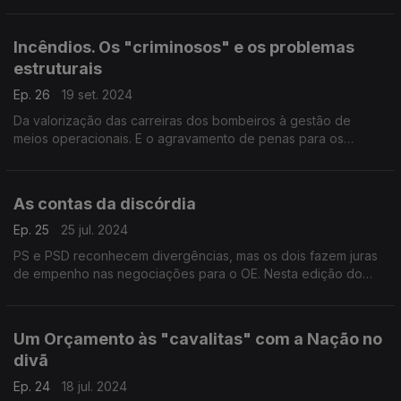
um entendimento.
Incêndios. Os "criminosos" e os problemas
estruturais
Ep. 26
19 set. 2024
Da valorização das carreiras dos bombeiros à gestão de
meios operacionais. E o agravamento de penas para os
incendiários? Com António Rodrigues (PSD), Jorge Pinto
(LIVRE), Ricardo Pinheiro (PS) e Rita Matias (CHEGA).
As contas da discórdia
Ep. 25
25 jul. 2024
PS e PSD reconhecem divergências, mas os dois fazem juras
de empenho nas negociações para o OE. Nesta edição do
"Entre Políticos" ouvimos Hugo Soares (PSD), Alexandra
Leitão (PS) e Joana Mortágua (BE).
Um Orçamento às "cavalitas" com a Nação no
divã
Ep. 24
18 jul. 2024