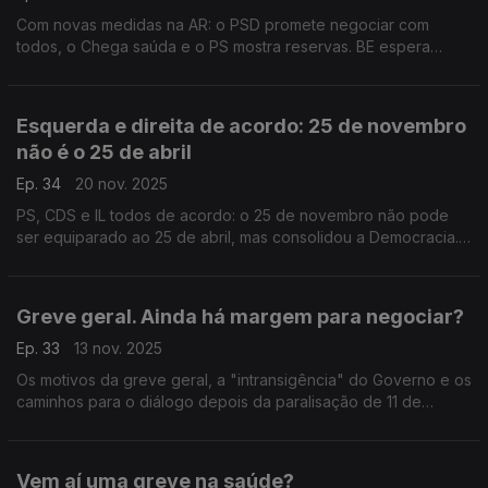
Com novas medidas na AR: o PSD promete negociar com
todos, o Chega saúda e o PS mostra reservas. BE espera
mobilização nas ruas. Com Gonçalo Lage (PSD), Marina
Gonçalves (PS), Carlos Barbosa (CH) e Joana Mortágua (BE).
Esquerda e direita de acordo: 25 de novembro
não é o 25 de abril
Ep. 34
20 nov. 2025
PS, CDS e IL todos de acordo: o 25 de novembro não pode
ser equiparado ao 25 de abril, mas consolidou a Democracia.
O debate com Ana Gomes (PS), Filipe Costa (PS), Ribeiro e
Castro (CDS) e Rodrigo Saraiva (IL).
Greve geral. Ainda há margem para negociar?
Ep. 33
13 nov. 2025
Os motivos da greve geral, a "intransigência" do Governo e os
caminhos para o diálogo depois da paralisação de 11 de
dezembro. Com Ana Mendes Godinho (PS), Pedro Roque
(PSD), Rita Matias (Chega) e Vasco Cardoso (PCP).
Vem aí uma greve na saúde?