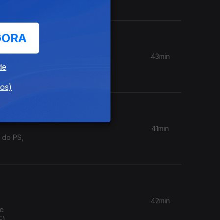
a (PCP)
GORA
43min
overno,
de
dos)
41min
 do PS,
42min
de
E).