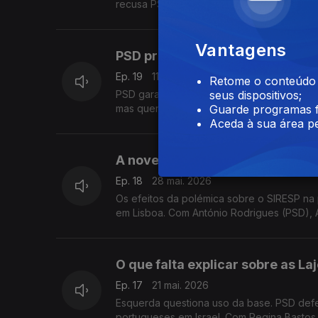
recusa PS na mesa do debate. Com Isaura 
Vantagens
PSD promete responder a "medo
Ep. 19
11 jun. 2026
Retome o conteúdo a
PSD garante que PSU quer promover a int
seus dispositivos;
mas querem garantias. Com Carla Barros (PS
Guarde programas f
Aceda à sua área pe
A novela do SIRESP e a prepara
Ep. 18
28 mai. 2026
Os efeitos da polémica sobre o SIRESP na
em Lisboa. Com António Rodrigues (PSD), A
O que falta explicar sobre as La
Ep. 17
21 mai. 2026
Esquerda questiona uso da base. PSD def
portugueses em Israel. Com Regina Bastos 