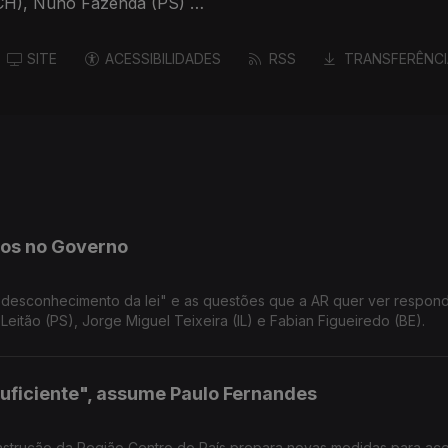
(CH), Nuno Fazenda (PS) e
SITE
ACESSIBILIDADES
RSS
TRANSFERÊNCI
tos no Governo
 "desconhecimento da lei" e as questões que a AR quer ver respond
itão (PS), Jorge Miguel Teixeira (IL) e Fabian Figueiredo (BE).
suficiente", assume Paulo Fernandes
nstrução da Região Centro do País prepara novas medidas para ace