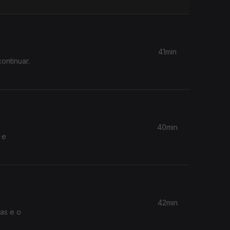
41min
ontinuar.
40min
 e
42min
as e o