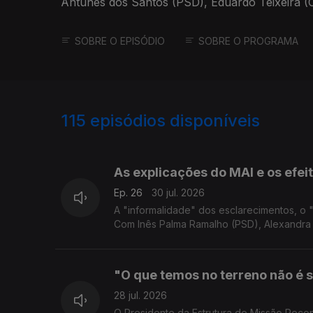
Antunes dos Santos (PSD), Eduardo Teixeira 
Patrícia Gonçalves (L).
SOBRE O EPISÓDIO
SOBRE O PROGRAMA
115
episódios disponíveis
929061
908572
881687
As explicações do MAI e os efei
Ep. 26
30 jul. 2026
A "informalidade" dos esclarecimentos, o
Com Inês Palma Ramalho (PSD), Alexandra Le
"O que temos no terreno não é 
28 jul. 2026
O Presidente da Estrutura de Missão Reco