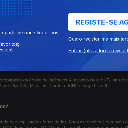
Morais (PSD), Bruno Nunes (CH), Miguel Cabrita (PS) e Alfredo Mai
REGISTE-SE A
s" sobre Prestação Social Única
 partir de onde ficou, nos
egração. Chega e PS admitem aprovar a autorização pedida pelo G
Quero registar-me mais tar
D), Mariana Vieira da Silva (PS) e Felicidade Vital (CHEGA).
avoritos;
ssoal;
Entrar (utilizadores regista
ção do combate aos fogos
 preparação da época de incêndios. Ainda as buscas da PJ na sede
ndré Rijo (PS), Madalena Cordeiro (CH) e Jorge Pinto (L).
jes?
ende que explicações foram dadas. Ainda as reações à detenção 
(PSD), João Torres (PS), Miguel Rangel (IL) e Fabian Figueiredo (B