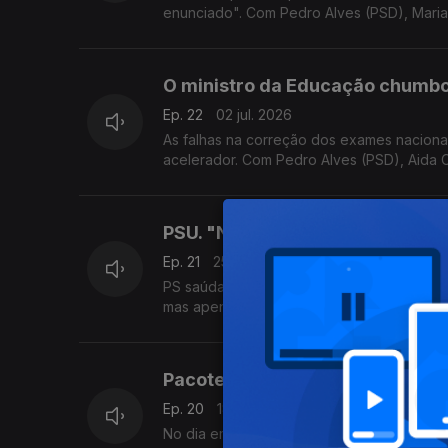
enunciado". Com Pedro Alves (PSD), Maria 
O ministro da Educação chumb
Ep. 22
02 jul. 2026
As falhas na correção dos exames nacionai
acelerador. Com Pedro Alves (PSD), Aida Ca
PSU. "Não houve conversas com 
Ep. 21
25 jun. 2026
PS saúda acordo com PSD e aponta à "fisca
mas apenas para quem estiver apto. Com Is
Pacote laboral. Chega exige PS
Ep. 20
18 jun. 2026
No dia em que a proposta do Governo é de