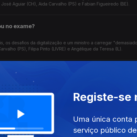
José Aguiar (CH), Aida Carvalho (PS) e Fabian Figueiredo (BE).
ou no exame?
s, os desafios da digitalização e um ministro a carregar "demasiad
rvalho (PS), Filipa Pinto (LIVRE) e Angélique da Teresa (IL).
o PSD sobre o valor concreto"
lização" da Prestação Social Única. PSD quer trabalho social obrig
Registe-se
aura Morais (PSD), Miguel Cabrita (PS) e Jorge Pinto (LIVRE).
 fora das negociações
Uma única conta 
serviço público d
batida na AR, o PSD admite negociar com os socialistas, mas o Ch