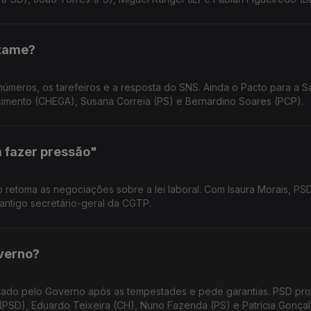
exame?
úmeros, os tarefeiros e a resposta do SNS. Ainda o Pacto para a S
cimento (CHEGA), Susana Correia (PS) e Bernardino Soares (PCP).
a fazer pressão"
 retoma as negociações sobre a lei laboral. Com Isaura Morais, PS
antigo secretário-geral da CGTP.
verno?
ntado pelo Governo após as tempestades e pede garantias. PSD pr
PSD), Eduardo Teixeira (CH), Nuno Fazenda (PS) e Patrícia Gonçalv