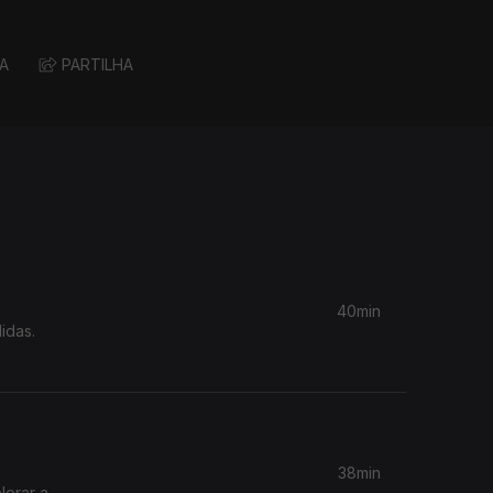
A
PARTILHA
40min
idas.
38min
lerar a