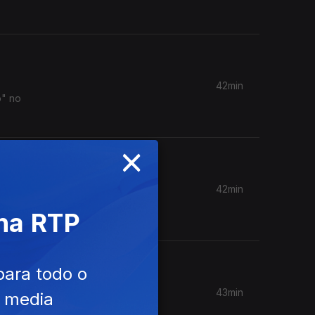
42min
o" no
×
42min
atório,
 na RTP
para todo o
43min
e media
ega