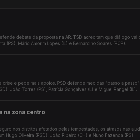
defende debate da proposta na AR. TSD acreditam que diálogo vai c
a (PS), Mário Amorim Lopes (IL) e Bernardino Soares (PCP).
a crise e pede mais apoios. PSD defende medidas "passo a passo"
D), João Torres (PS), Patrícia Gonçalves (L) e Miguel Rangel (IL).
a na zona centro
guro nos distritos afetados pelas tempestades, os atrasos nas ajud
om Hugo Oliveira (PSD), João Ribeiro (CH) e Nuno Fazenda (PS).