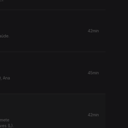
42min
aúde.
45min
D, Ana
42min
omete
es (L).