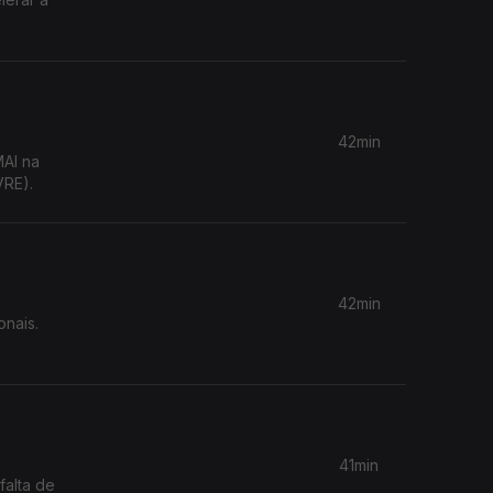
42min
MAI na
VRE).
42min
onais.
41min
falta de