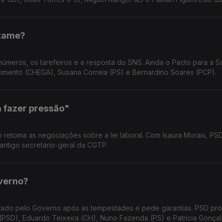
exame?
úmeros, os tarefeiros e a resposta do SNS. Ainda o Pacto para a S
cimento (CHEGA), Susana Correia (PS) e Bernardino Soares (PCP).
a fazer pressão"
 retoma as negociações sobre a lei laboral. Com Isaura Morais, PS
antigo secretário-geral da CGTP.
verno?
ntado pelo Governo após as tempestades e pede garantias. PSD pr
PSD), Eduardo Teixeira (CH), Nuno Fazenda (PS) e Patrícia Gonçalv