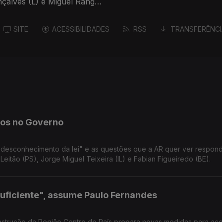
çalves (L) e Miguel Rangel
SITE
ACESSIBILIDADES
RSS
TRANSFERÊNCI
tos no Governo
 "desconhecimento da lei" e as questões que a AR quer ver respond
itão (PS), Jorge Miguel Teixeira (IL) e Fabian Figueiredo (BE).
suficiente", assume Paulo Fernandes
nstrução da Região Centro do País prepara novas medidas para ace