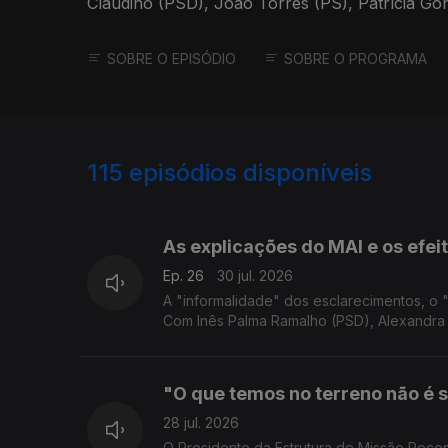
Claudino (PSD), João Torres (PS), Patrícia Gon
(IL).
SOBRE O EPISÓDIO
SOBRE O PROGRAMA
115
episódios disponíveis
929061
908572
As explicações do MAI e os efei
Ep. 26
30 jul. 2026
A "informalidade" dos esclarecimentos, o
Com Inês Palma Ramalho (PSD), Alexandra Le
"O que temos no terreno não é 
28 jul. 2026
O Presidente da Estrutura de Missão Reco