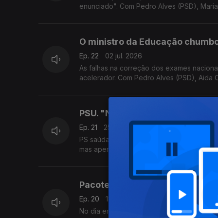
enunciado". Com Pedro Alves (PSD), Maria 
O ministro da Educação chumb
Ep. 22
02 jul. 2026
As falhas na correção dos exames nacionai
acelerador. Com Pedro Alves (PSD), Aida Ca
PSU. "Não houve conversas com 
Ep. 21
25 jun. 2026
PS saúda acordo com PSD e aponta à "fisca
mas apenas para quem estiver apto. Com Is
Pacote laboral. Chega exige PS
Ep. 20
18 jun. 2026
No dia em que a proposta do Governo é de