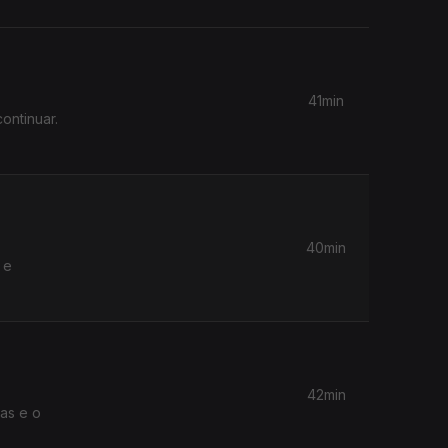
41min
ontinuar.
40min
 e
42min
as e o