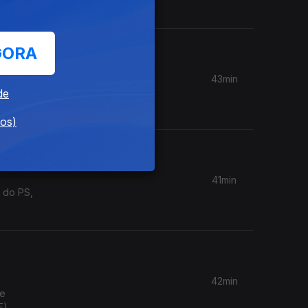
a (PCP)
GORA
43min
overno,
de
dos)
41min
 do PS,
42min
de
E).