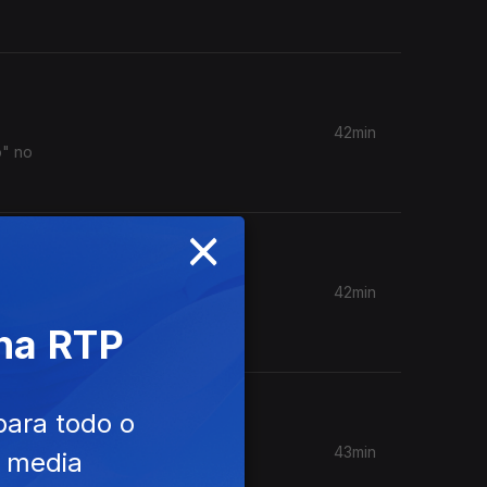
42min
o" no
×
42min
atório,
 na RTP
para todo o
43min
e media
ega