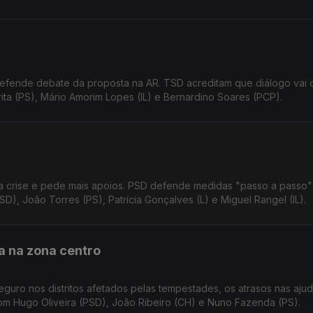
defende debate da proposta na AR. TSD acreditam que diálogo vai c
a (PS), Mário Amorim Lopes (IL) e Bernardino Soares (PCP).
a crise e pede mais apoios. PSD defende medidas "passo a passo"
D), João Torres (PS), Patrícia Gonçalves (L) e Miguel Rangel (IL).
a na zona centro
guro nos distritos afetados pelas tempestades, os atrasos nas ajud
om Hugo Oliveira (PSD), João Ribeiro (CH) e Nuno Fazenda (PS).