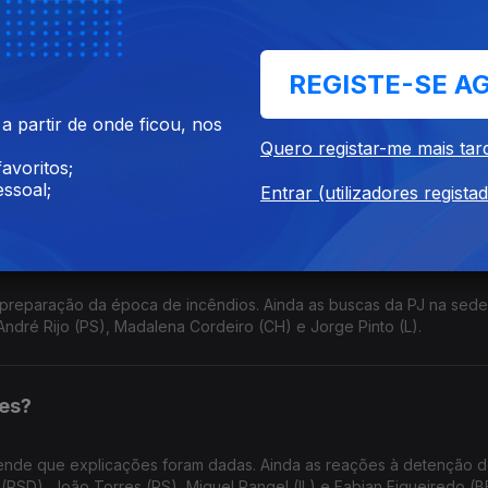
Morais (PSD), Bruno Nunes (CH), Miguel Cabrita (PS) e Alfredo Mai
REGISTE-SE A
s" sobre Prestação Social Única
 partir de onde ficou, nos
egração. Chega e PS admitem aprovar a autorização pedida pelo G
Quero registar-me mais tar
D), Mariana Vieira da Silva (PS) e Felicidade Vital (CHEGA).
avoritos;
ssoal;
Entrar (utilizadores regista
ção do combate aos fogos
 preparação da época de incêndios. Ainda as buscas da PJ na sede
ndré Rijo (PS), Madalena Cordeiro (CH) e Jorge Pinto (L).
jes?
ende que explicações foram dadas. Ainda as reações à detenção 
(PSD), João Torres (PS), Miguel Rangel (IL) e Fabian Figueiredo (B