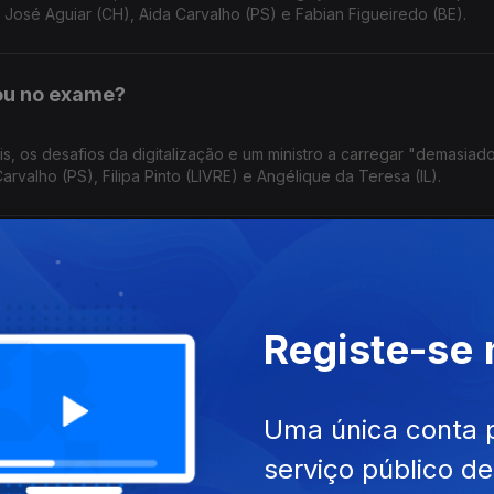
José Aguiar (CH), Aida Carvalho (PS) e Fabian Figueiredo (BE).
ou no exame?
s, os desafios da digitalização e um ministro a carregar "demasiad
rvalho (PS), Filipa Pinto (LIVRE) e Angélique da Teresa (IL).
o PSD sobre o valor concreto"
lização" da Prestação Social Única. PSD quer trabalho social obrig
Registe-se
aura Morais (PSD), Miguel Cabrita (PS) e Jorge Pinto (LIVRE).
 fora das negociações
Uma única conta 
serviço público d
batida na AR, o PSD admite negociar com os socialistas, mas o Ch