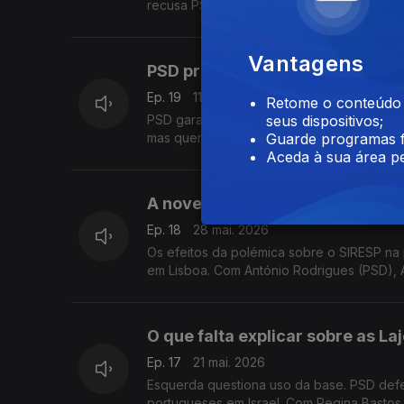
recusa PS na mesa do debate. Com Isaura 
Vantagens
PSD promete responder a "medo
Ep. 19
11 jun. 2026
Retome o conteúdo a
PSD garante que PSU quer promover a int
seus dispositivos;
mas querem garantias. Com Carla Barros (PS
Guarde programas f
Aceda à sua área pe
A novela do SIRESP e a prepara
Ep. 18
28 mai. 2026
Os efeitos da polémica sobre o SIRESP na
em Lisboa. Com António Rodrigues (PSD), A
O que falta explicar sobre as La
Ep. 17
21 mai. 2026
Esquerda questiona uso da base. PSD def
portugueses em Israel. Com Regina Bastos 