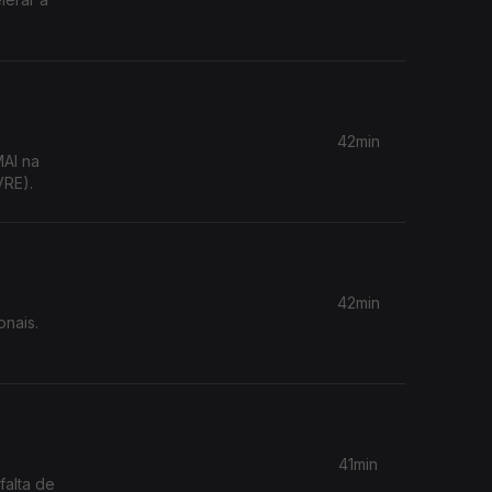
42min
MAI na
VRE).
42min
onais.
41min
falta de