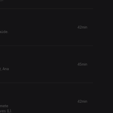
42min
aúde.
45min
D, Ana
42min
omete
es (L).