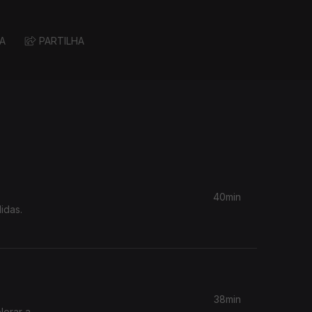
A
PARTILHA
40min
idas.
38min
lerar a