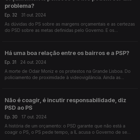
problema?
Ep. 32
31 out. 2024
As dúvidas do PS sobre as margens orçamentais e as certezas
do PSD sobre as metas definidas pelo Governo. E os
"cavaleiros orçamentais"? Em direto do Parlamento com: Hugo
Carneiro (PSD) e Mariana Vieira da Silva (PS).
Há uma boa relação entre os bairros e a PSP?
Ep. 31
24 out. 2024
A morte de Odair Moniz e os protestos na Grande Lisboa. Do
policiamento de proximidade à videovigilância. Ainda as
cerimónias do 25 de novembro. Com António Filipe (PCP),
António Rodrigues (PSD) e Cláudia Santos (PS).
Não é coagir, é incutir responsabilidade, diz
PSD ao PS
Ep. 30
17 out. 2024
A história de um orçamento: o PSD garante que não está a
coagir o PS, o PS pede tempo, a IL acusa o Governo de se
aproximar dos socialistas e o BE diz que Montenegro não