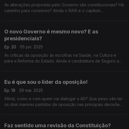
As alterações propostas pelo Governo são constitucionais? Há
caminho para consenso? Ainda o RASI e o capítulo
"escondido". Com António Rodrigues (PSD), Rita Matias
(Chega), Isabel Moreira (PS) e Paulo Muacho (Livre).
O novo Governo é mesmo novo? E as
presidenciais?
Ep. 20
05 jun. 2025
As críticas da oposição às escolhas na Saúde, na Cultura e
para a Reforma do Estado. Ainda a candidatura de Seguro a
Belém. Com Miguel Guimarães (PSD), Pedro Vaz (PS), Paulo
Núncio (CDS-PP) e Joana Mortágua (BE).
Eu é que sou o líder da oposição!
Ep. 19
29 mai. 2025
Afinal, como e com quem vai dialogar a AD? Que peso vão ter
os dois maiores partidos da oposição nas principais decisões?
E a revisão constitucional? Com Inês Palma Ramalho (PSD),
Pedro Vaz (PS) e Rita Matias (Chega).
Faz sentido uma revisão da Constituição?