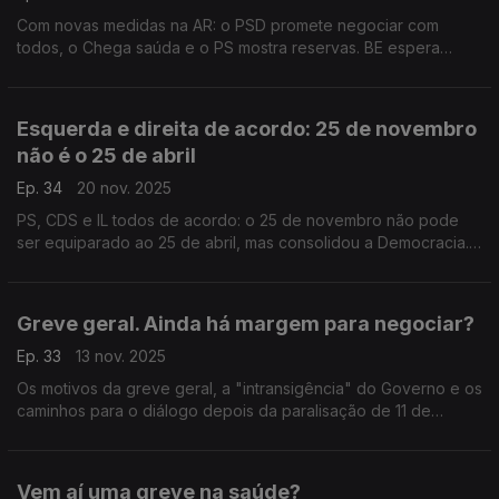
Com novas medidas na AR: o PSD promete negociar com
todos, o Chega saúda e o PS mostra reservas. BE espera
mobilização nas ruas. Com Gonçalo Lage (PSD), Marina
Gonçalves (PS), Carlos Barbosa (CH) e Joana Mortágua (BE).
Esquerda e direita de acordo: 25 de novembro
não é o 25 de abril
Ep. 34
20 nov. 2025
PS, CDS e IL todos de acordo: o 25 de novembro não pode
ser equiparado ao 25 de abril, mas consolidou a Democracia.
O debate com Ana Gomes (PS), Filipe Costa (PS), Ribeiro e
Castro (CDS) e Rodrigo Saraiva (IL).
Greve geral. Ainda há margem para negociar?
Ep. 33
13 nov. 2025
Os motivos da greve geral, a "intransigência" do Governo e os
caminhos para o diálogo depois da paralisação de 11 de
dezembro. Com Ana Mendes Godinho (PS), Pedro Roque
(PSD), Rita Matias (Chega) e Vasco Cardoso (PCP).
Vem aí uma greve na saúde?