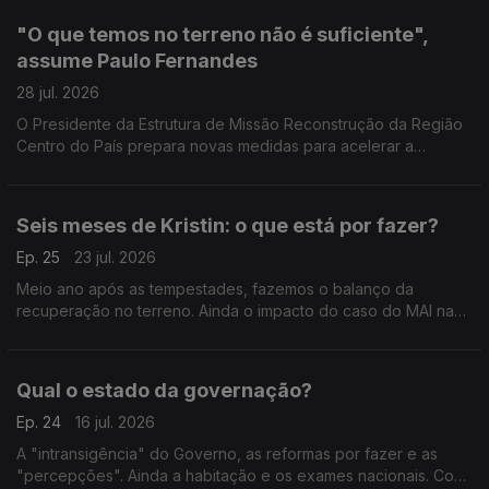
"O que temos no terreno não é suficiente",
assume Paulo Fernandes
28 jul. 2026
O Presidente da Estrutura de Missão Reconstrução da Região
Centro do País prepara novas medidas para acelerar a
recuperação e garante que já foram mobilizados cerca de 3,5
mil milhões de euros.
Seis meses de Kristin: o que está por fazer?
Ep. 25
23 jul. 2026
Meio ano após as tempestades, fazemos o balanço da
recuperação no terreno. Ainda o impacto do caso do MAI na
preparação do combate aos incêndios. Com Hugo Oliveira
(PSD), Catarina Louro (PS) e Patrícia Gonçalves (LIVRE).
Qual o estado da governação?
Ep. 24
16 jul. 2026
A "intransigência" do Governo, as reformas por fazer e as
"percepções". Ainda a habitação e os exames nacionais. Com