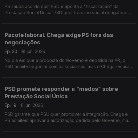
PS saúda acordo com PSD e aponta à "fiscalização" da
Prestação Social Única. PSD quer trabalho social obrigatório,
mas apenas para quem estiver apto. Com Isaura Morais (PSD),
Miguel Cabrita (PS) e Jorge Pinto (LIVRE).
Pacote laboral. Chega exige PS fora das
negociações
Ep. 20
18 jun. 2026
No dia em que a proposta do Governo é debatida na AR, o
PSD admite negociar com os socialistas, mas o Chega recusa
PS na mesa do debate. Com Isaura Morais (PSD), Bruno Nunes
(CH), Miguel Cabrita (PS) e Alfredo Maia (PCP)
PSD promete responder a "medos" sobre
Prestação Social Única
Ep. 19
11 jun. 2026
PSD garante que PSU quer promover a integração. Chega e
PS admitem aprovar a autorização pedida pelo Governo, mas
querem garantias. Com Carla Barros (PSD), Mariana Vieira da
Silva (PS) e Felicidade Vital (CHEGA).