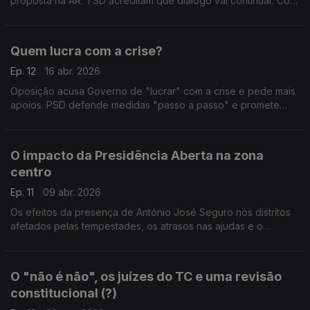
proposta na AR. TSD acreditam que diálogo vai continuar. Com
Pedro Roque (PSD/TSD), Miguel Cabrita (PS), Mário Amorim
Lopes (IL) e Bernardino Soares (PCP).
Quem lucra com a crise?
Ep. 12
16 abr. 2026
Oposição acusa Governo de "lucrar" com a crise e pede mais
apoios. PSD defende medidas "passo a passo" e promete
equilíbrio. Com Marco Claudino (PSD), João Torres (PS),
Patrícia Gonçalves (L) e Miguel Rangel (IL).
O impacto da Presidência Aberta na zona
centro
Ep. 11
09 abr. 2026
Os efeitos da presença de António José Seguro nos distritos
afetados pelas tempestades, os atrasos nas ajudas e o
"alinhamento" entre Belém e São Bento. Com Hugo Oliveira
(PSD), João Ribeiro (CH) e Nuno Fazenda (PS).
O "não é não", os juízes do TC e uma revisão
constitucional (?)