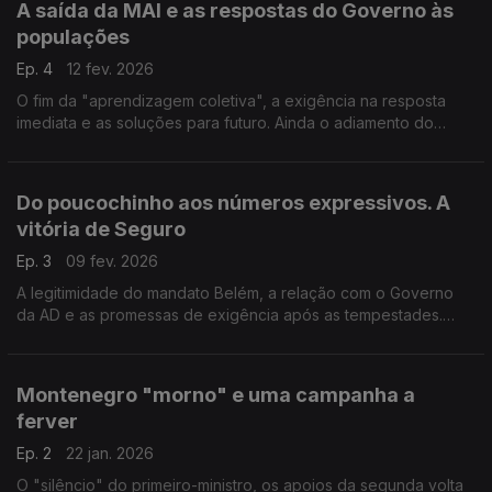
A saída da MAI e as respostas do Governo às
populações
Ep. 4
12 fev. 2026
O fim da "aprendizagem coletiva", a exigência na resposta
imediata e as soluções para futuro. Ainda o adiamento do
debate com o primeiro-ministro. Com Nuno Gonçalves (PSD),
Rita Matias (CH) e Marina Gonçalves (PS).
Do poucochinho aos números expressivos. A
vitória de Seguro
Ep. 3
09 fev. 2026
A legitimidade do mandato Belém, a relação com o Governo
da AD e as promessas de exigência após as tempestades.
Com António Rodrigues (PSD), Eurico Brilhante Dias (PS), Rui
Cardoso(CH) e Fabian Figueiredo (BE).
Montenegro "morno" e uma campanha a
ferver
Ep. 2
22 jan. 2026
O "silêncio" do primeiro-ministro, os apoios da segunda volta