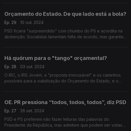
resolve nada. E os próximos capítulos?
Orçamento do Estado. De que lado está a bola?
Ep. 29
10 out. 2024
PSD ficaria "surpreendido" com chumbo do PS e acredita na
abstenção. Socialistas lamentam falta de acordo, mas garantem
"serenidade" na análise da proposta orçamental. Com
Alexandre Poço (PSD) e Miguel Cabrita (PS).
Há quórum para o "tango" orçamental?
Ep. 28
03 out. 2024
O IRC, o IRS Jovem, a "proposta irrecusável" e os caminhos
possíveis para a viabilização do Orçamento do Estado, e o
protesto dos bombeiros. Com Alexandre Poço (PSD), António
Mendonça Mendes (PS) e João Almeida (CDS-PP).
OE. PR pressiona “todos, todos, todos”, diz PSD
Ep. 27
26 set. 2024
PSD e PS preferem não fazer leituras das palavras do
Presidente da República, mas admitem que podem ser vistas
como uma forma de “pressão” para os partidos chegarem a