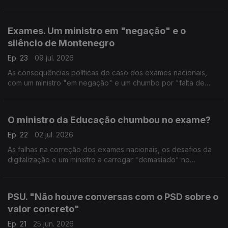
Cristóvão Norte (PSD), Mariana Vieira da Silva (PS), Patrícia
Almeida (CH) e Bernardino Soares (PCP).
Exames. Um ministro em "negação" e o
silêncio de Montenegro
Ep. 23
09 jul. 2026
As consequências políticas do caso dos exames nacionais,
com um ministro "em negação" e um chumbo por "falta de
enunciado". Com Pedro Alves (PSD), Maria José Aguiar (CH),
Aida Carvalho (PS) e Fabian Figueiredo (BE).
O ministro da Educação chumbou no exame?
Ep. 22
02 jul. 2026
As falhas na correção dos exames nacionais, os desafios da
digitalização e um ministro a carregar "demasiado" no
acelerador. Com Pedro Alves (PSD), Aida Carvalho (PS), Filipa
Pinto (LIVRE) e Angélique da Teresa (IL).
PSU. "Não houve conversas com o PSD sobre o
valor concreto"
Ep. 21
25 jun. 2026