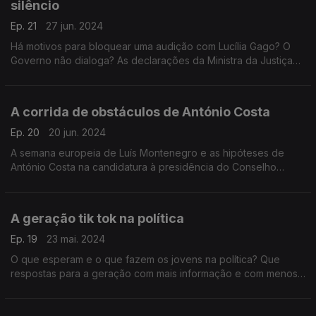
silêncio
Ep. 21
27 jun. 2024
Há motivos para bloquear uma audição com Lucília Gago? O
Governo não dialoga? As declarações da Ministra da Justiça
foram inapropriadas? Com António Filipe (PCP), Patrícia Gilvaz
(IL) e Rita Matias (CH).
A corrida de obstáculos de António Costa
Ep. 20
20 jun. 2024
A semana europeia de Luís Montenegro e as hipóteses de
António Costa na candidatura à presidência do Conselho
Europeu. Com Ana Mendes Godinho (PS), Liliana Reis (PSD) e
Rui Tavares (LIVRE)
A geração tik tok na política
Ep. 19
23 mai. 2024
O que esperam e o que fazem os jovens na política? Que
respostas para a geração com mais informação e com menos
condições de vida? Hoje com Ana Gabriela Cabilhas (PSD),
Miguel Costa Matos (PS) e Patricia Gilvaz (IL).