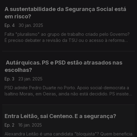
A sustentabilidade da Segurança Social está
em risco?
Ep. 4
30 jan. 2025
Falta "pluralismo" ao grupo de trabalho criado pelo Governo?
É preciso debater a revisão da TSU ou o acesso à reforma
antecipada? Com Mário Amorim Lopes (IL), Miguel Cabrita (PS)
e Paulo Muacho (LIVRE).
Autárquicas. PS e PSD estão atrasados nas
escolhas?
Ep. 3
23 jan. 2025
PSD admite Pedro Duarte no Porto. Apoio social-democrata a
Isaltino Morais, em Oeiras, ainda não está decidido. PS insiste
em movimento para derrotar Carlos Moedas. Com Pedro Alves
(PSD) e Pedro Vaz (PS).
Entra Leitão, sai Centeno. E a segurança?
Ep. 2
16 jan. 2025
Alexandra Leitão é uma candidata "bloquista"? Quem beneficia