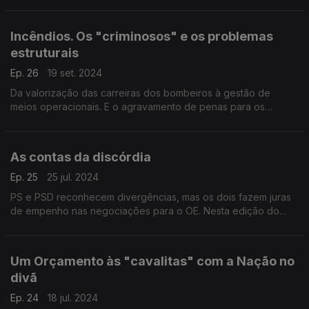
um entendimento.
Incêndios. Os "criminosos" e os problemas
estruturais
Ep. 26
19 set. 2024
Da valorização das carreiras dos bombeiros à gestão de
meios operacionais. E o agravamento de penas para os
incendiários? Com António Rodrigues (PSD), Jorge Pinto
(LIVRE), Ricardo Pinheiro (PS) e Rita Matias (CHEGA).
As contas da discórdia
Ep. 25
25 jul. 2024
PS e PSD reconhecem divergências, mas os dois fazem juras
de empenho nas negociações para o OE. Nesta edição do
"Entre Políticos" ouvimos Hugo Soares (PSD), Alexandra
Leitão (PS) e Joana Mortágua (BE).
Um Orçamento às "cavalitas" com a Nação no
divã
Ep. 24
18 jul. 2024