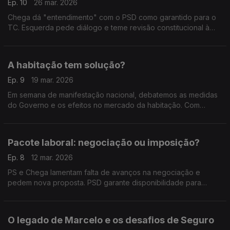
Ep. 10
26 mar. 2026
Chega dá "entendimento" com o PSD como garantido para o
TC. Esquerda pede diálogo e teme revisão constitucional à
direita. Com Inês Palma Ramalho (PSD), Isabel Moreira (PS),
Rita Matias (CHEGA) e Paulo Muacho (LIVRE).
A habitação tem solução?
Ep. 9
19 mar. 2026
Em semana de manifestação nacional, debatemos as medidas
do Governo e os efeitos no mercado da habitação. Com
Francisco Covelinhas Lopes (PSD), Marina Gonçalves (PS) e
Angélique Da Teresa (IL).
Pacote laboral: negociação ou imposição?
Ep. 8
12 mar. 2026
PS e Chega lamentam falta de avanços na negociação e
pedem nova proposta. PSD garante disponibilidade para
dialogar e acredita em entendimento. Com Isaura Morais
(PSD), Miguel Cabrita (PS) e Felicidade Vital (CH).
O legado de Marcelo e os desafios de Seguro