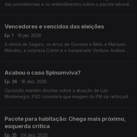
das presidenciais e os entendimentos sobre o pacote laboral.
Com Cristóvão Norte (PSD), Marina Gonçalves (PS) e Rita
Matias (CHEGA).
Vencedores e vencidos das eleições
Ep. 1
19 jan. 2026
A vitória de Seguro, os erros de Gouveia e Melo e Marques
Mendes, a surpresa Cotrim e o inesperado Ventura. Análise
com António Mendonça Mendes, André Pardal, Felicidade
Vital, Inês Palma Ramalho e Rodrigo Saraiva.
Acabou o caso Spinumviva?
Ep. 36
18 dez. 2025
Oposição mantém dúvidas sobre a atuação de Luís
Montenegro. PSD considera que imagem do PM sai reforçada.
Com António Rodrigues (PSD), Rita Matias (CH), Isabel Moreira
(PS), Paulo Muacho (L) e Fabian Figueiredo (BE).
Pacote para habitação: Chega mais próximo,
esquerda critica
Ep. 35
04 dez. 2025