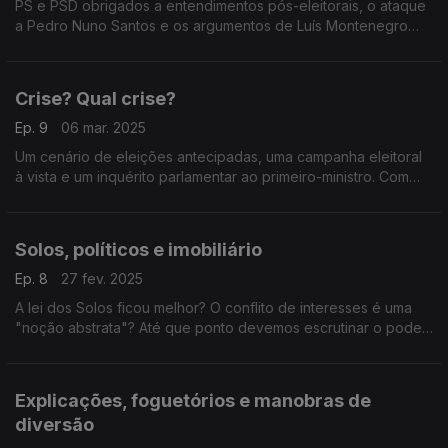
PS e PSD obrigados a entendimentos pós-eleitorais, o ataque
a Pedro Nuno Santos e os argumentos de Luís Montenegro
para a campanha. Com António Mendonça Mendes (PS),
Cristóvão Norte (PSD) e Rita Matias (Chega).
Crise? Qual crise?
Ep. 9
06 mar. 2025
Um cenário de eleições antecipadas, uma campanha eleitoral
à vista e um inquérito parlamentar ao primeiro-ministro. Com
António Filipe (PCP), Hugo Carneiro (PSD), Mariana Leitão (IL)
e Mariana Vieira da Silva (PS).
Solos, políticos e imobiliário
Ep. 8
27 fev. 2025
A lei dos Solos ficou melhor? O conflito de interesses é uma
"noção abstrata"? Até que ponto devemos escrutinar o poder
político? Com Isabel Mendes Lopes (LIVRE), Joana Mortágua
(BE) e Mário Amorim Lopes (IL).
Explicações, foguetórios e manobras de
diversão