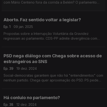
com Mário Centeno fora da corrida a Belém? O parlamento
está viciado no tema da segurança? Debate com Alexandre
Poço (PSD) e Marina Gonçalves (PS).
Aborto. Faz sentido voltar a legislar?
Ep. 1
09 jan. 2025
Propostas sobre a Interrupção Voluntária da Gravidez
regressam ao parlamento. CDS-PP admite divergência com
PSD. Esquerda insiste no alargamento. Com Fernanda Mateus
(PCP), Isabel Moreira (PS) e Paulo Núncio (CDS-PP).
PSD nega diálogo com Chega sobre acesso de
estrangeiros ao SNS
Ep. 39
19 dez. 2024
Social-democratas garantem que não há "entendimentos" com
nenhum partido. Chega quer aproximação do PSD. PS pede
mais dados e aponta "populismo". Com João Paulo Correia
(PS), Miguel Guimarães (PSD) e Rita Matias (Chega).
Há conluio no parlamento?
Ep. 38
12 dez. 2024