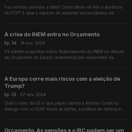
Faz sentido assinalar a data? Como deve ser lida a ausência
do PCP? E qual o impacto do aumento extraordinário de
pensões proposto pelo PS? Com Eurico Brilhante Dias (PS),
Paulo Núncio (CDS-PP) e Vasco Cardoso (PCP).
A crise do INEM entra no Orçamento
Ep. 34
14 nov. 2024
PS admite propostas sobre financiamento do INEM no debate
do Orçamento do Estado. Indemnizações dependem da
conclusão de inquéritos. Com Alexandre Poço (PSD), João
Paulo Correia (PS) e Joana Mortágua (BE).
A Europa corre mais riscos com a eleição de
Trump?
Ep. 33
07 nov. 2024
Qual o rumo da UE e que papel caberá a António Costa no
diálogo com os EUA? Ainda as tarifas, a política de defesa e o
populismo. Com Liliana Reis (PSD), Paulo Pisco (PS) e Rodrigo
Saraiva (IL).
Orçamento. As pensões e o IRC podem ser um