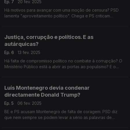
Ep. 7
20 fev. 2025
Há motivos para avançar com uma moção de censura? PSD
lamenta "aproveitamento político". Chega e PS criticam
"silêncio" do primeiro-ministro. Com Hugo Carneiro (PSD),
João Paulo Rebelo (PS) e Rita Matias (Chega).
Justiça, corrupção e políticos. E as
autárquicas?
Ep. 6
13 fev. 2025
Há falta de compromisso político no combate à corrupção? O
Ministério Público está a abrir as portas ao populismo? E o
"comportamento" dos titulares de cargos políticos? Com
António Rodrigues (PSD) e Isabel Moreira (PS).
Luís Montenegro devia condenar
directamente Donald Trump?
Ep. 5
06 fev. 2025
BE e PS acusam Montenegro de falta de coragem. PSD diz
que nem sempre se podem levar a sério as palavras de
Trump. Com Cristovão Norte (PSD), Miguel Costa Matos (PS) e
Joana Mortágua (BE). Edição de Natália Carvalho.