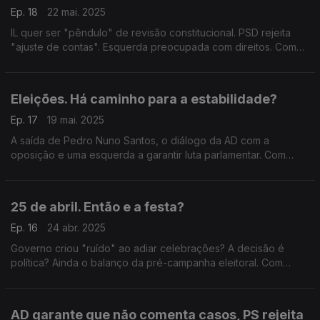
Ep. 18
22 mai. 2025
IL quer ser "pêndulo" de revisão constitucional. PSD rejeita
"ajuste de contas". Esquerda preocupada com direitos. Com
Cristóvão Norte (PSD), Eurico Brilhante Dias (PS), Paulo
Muacho (LIVRE) e Rodrigo Saraiva (IL).
Eleições. Há caminho para a estabilidade?
Ep. 17
19 mai. 2025
A saída de Pedro Nuno Santos, o diálogo da AD com a
oposição e uma esquerda a garantir luta parlamentar. Com
António Rodrigues (PSD), Marina Gonçalves (PS), Rita Matias
(Chega), António Filipe (PCP) e Marisa Matias (BE).
25 de abril. Então e a festa?
Ep. 16
24 abr. 2025
Governo criou "ruído" ao adiar celebrações? A decisão é
política? Ainda o balanço da pré-campanha eleitoral. Com
Alexandre Poço (PSD), António Mendonça Mendes (PS),
Joana Cordeiro (IL) e Joana Mortágua (BE).
AD garante que não comenta casos, PS rejeita