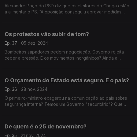
Alexandre Poço do PSD diz que os eleitores do Chega estão
a alimentar o PS. “A oposição conseguiu aprovar medidas
justas”, responde Miguel Costa Matos, do PS. Falamos também
de imigração e de limites no acesso ao SNS.
Os protestos vão subir de tom?
Ep. 37
05 dez. 2024
Bombeiros sapadores pedem negociação. Governo rejeita
ceder à pressão. E os movimentos inorgânicos? Ainda a
gestão do debate parlamentar. Com António Filipe (PCP),
Mariana Leitão (IL) e Paulo Muacho (LIVRE).
O Orçamento do Estado está seguro. E o país?
Ep. 36
28 nov. 2024
O primeiro-ministro exagerou na comunicação ao país sobre
segurança interna? Temos um Governo "securitário"? Que
surpresas pode ainda trazer o Orçamento do Estado? Com
António Rodrigues (PSD) e Marina Gonçalves (PS).
De quem é o 25 de novembro?
Ep. 35
21 nov. 2024