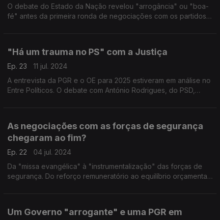
O debate do Estado da Nação revelou "arrogância" ou "boa-
fé" antes da primeira ronda de negociações com os partidos?
Com Alexandre Poço (PSD), António Filipe (PCP), João Torres
(PS) e Rita Matias (CH).
"Há um trauma no PS" com a Justiça
Ep. 23
11 jul. 2024
A entrevista da PGR e o OE para 2025 estiveram em análise no
Entre Políticos. O debate com António Rodrigues, do PSD,
Eurico Brilhante Dias, do PS, e Paulo Muacho, do LIVRE,
moderado pela jornalista Natália Carvalho.
As negociações com as forças de segurança
chegaram ao fim?
Ep. 22
04 jul. 2024
Da "missa evangélica" à "instrumentalização" das forças de
segurança. Do reforço remuneratório ao equilíbrio orçamental.
E ainda os avisos do FMI. Com Carlos Pereira (PS), Hugo
Carneiro (PSD) e Rodrigo Taxa (Chega).
Um Governo "arrogante" e uma PGR em