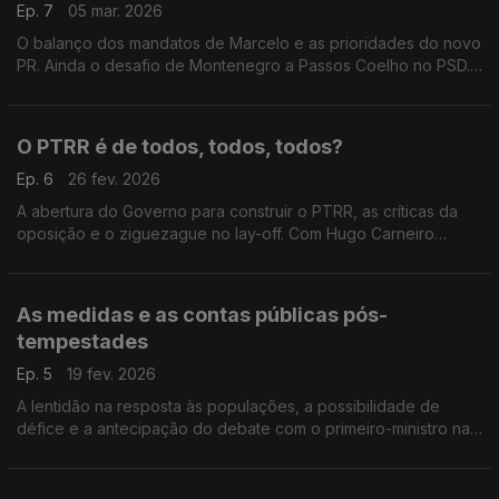
Ep. 7
05 mar. 2026
O balanço dos mandatos de Marcelo e as prioridades do novo
PR. Ainda o desafio de Montenegro a Passos Coelho no PSD.
Com Emídio Guerreiro (PSD), Rui Paulo Sousa (CH), António
Mendonça Mendes (PS) e António Filipe (PCP).
O PTRR é de todos, todos, todos?
Ep. 6
26 fev. 2026
A abertura do Governo para construir o PTRR, as críticas da
oposição e o ziguezague no lay-off. Com Hugo Carneiro
(PSD), Eduardo Teixeira (CH), Nuno Fazenda (PS) e Alfredo
Maia (PCP).
As medidas e as contas públicas pós-
tempestades
Ep. 5
19 fev. 2026
A lentidão na resposta às populações, a possibilidade de
défice e a antecipação do debate com o primeiro-ministro na
AR. Com Paulo Lopes Marcelo (PSD), André Rijo (PS), Patrícia
Gonçalves (L) e João Alves Ambrósio (IL).