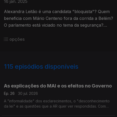
16 jan. 2025
Alexandra Leitão é uma candidata "bloquista"? Quem
beneficia com Mário Centeno fora da corrida a Belém?
O parlamento está viciado no tema da segurança?
Debate com Alexandre Poço (PSD) e Marina
Gonçalves (PS).
opções
115
episódios disponíveis
929061
908572
881687
845770
826364
803794
771380
748282
As explicações do MAI e os efeitos no Governo
Ep. 26
30 jul. 2026
A "informalidade" dos esclarecimentos, o "desconhecimento
da lei" e as questões que a AR quer ver respondidas. Com
Inês Palma Ramalho (PSD), Alexandra Leitão (PS), Jorge
Miguel Teixeira (IL) e Fabian Figueiredo (BE).