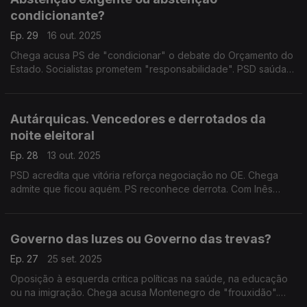
condicionante?
Ep. 29
16 out. 2025
Chega acusa PS de "condicionar" o debate do Orçamento do
Estado. Socialistas prometem "responsabilidade". PSD saúda
"compromisso" da oposição. Com Alberto Fonseca (PSD),
Carlos Pereira (PS) e Rui Afonso (Chega).
Autárquicas. Vencedores e derrotados da
noite eleitoral
Ep. 28
13 out. 2025
PSD acredita que vitória reforça negociação no OE. Chega
admite que ficou aquém. PS reconhece derrota. Com Inês
Palma Ramalho (PSD), António Mendonça Mendes (PS),
Felicidade Vital (Chega) e Paulo Muacho (Livre).
Governo das luzes ou Governo das trevas?
Ep. 27
25 set. 2025
Oposição à esquerda critica políticas na saúde, na educação
ou na imigração. Chega acusa Montenegro de "frouxidão".
Com Alexandre Poço (PSD), Rita Matias (Chega), Mariana