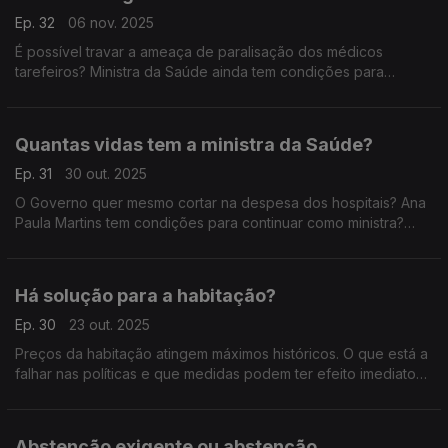
Ep. 32
06 nov. 2025
É possível travar a ameaça de paralisação dos médicos
tarefeiros? Ministra da Saúde ainda tem condições para
continuar? Com Isabel Fernandes (PSD), Susana Correia PS),
Felicidade Vital (Chega) e Paulo Muacho (LIVRE).
Quantas vidas tem a ministra da Saúde?
Ep. 31
30 out. 2025
O Governo quer mesmo cortar na despesa dos hospitais? Ana
Paula Martins tem condições para continuar como ministra?
Com Andreia Bernardo (PSD), Sofia Andrade (PS), Angélique
Da Teresa (IL) e Bernardino Soares (PCP).
Há solução para a habitação?
Ep. 30
23 out. 2025
Preços da habitação atingem máximos históricos. O que está a
falhar nas políticas e que medidas podem ter efeito imediato?
Com Gonçalo Lage (PSD), Francisco Gomes (Chega), Marina
Gonçalves (PS) e Miguel Rangel (IL).
Abstenção exigente ou abstenção