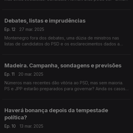
de arremesso" na campanha? Com Alexandre Poço (PSD) e
Marina Gonçalves (PS).
Debates, listas e imprudências
Ep. 12
27 mar. 2025
Montenegro fora dos debates, uma dúzia de ministros nas
listas de candidatos do PSD e os esclarecimentos dados a
Manuel Luís Goucha. Com António Rodrigues (PSD), Joana
Mortágua (BE) e Mariana Vieira da Silva (PS).
Madeira. Campanha, sondagens e previsões
Ep. 11
20 mar. 2025
Números mais recentes dão vitória ao PSD, mas sem maioria.
PS e JPP estarão preparados para governar? Ainda os casos
judiciais e a crise política nacional. Com Maximiano Martins (PS)
e Tranquada Gomes (PSD).
Haverá bonança depois da tempestade
política?
Ep. 10
13 mar. 2025