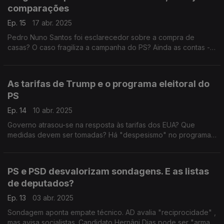
comparações
Ep. 15
17 abr. 2025
Pedro Nuno Santos foi esclarecedor sobre a compra de
casas? O caso fragiliza a campanha do PS? Ainda as contas - e
a ameaça de défice - dos programas eleitorais. Com Eurico
Brilhante Dias (PS) e Paulo Núncio (CDS-PP).
As tarifas de Trump e o programa eleitoral do
PS
Ep. 14
10 abr. 2025
Governo atrasou-se na resposta às tarifas dos EUA? Que
medidas devem ser tomadas? Há "despesismo" no programa
do PS? Com António Mendonça Mendes (PS), Cristóvão Norte
(PSD), Joana Cordeiro (IL) e Paula Santos (PCP).
PS e PSD desvalorizam sondagens. E as listas
de deputados?
Ep. 13
03 abr. 2025
Sondagem aponta empate técnico. AD avalia "reciprocidade" ,
mas avisa socialistas. Candidato Hernâni Dias pode ser "arma