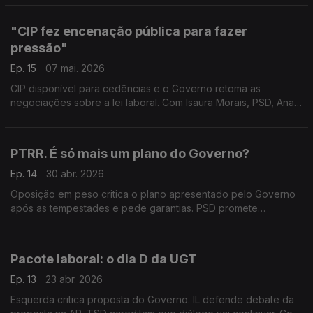
Susana Correia (PS) e Bernardino Soares (PCP).
"CIP fez encenação pública para fazer
pressão"
Ep. 15
07 mai. 2026
CIP disponível para cedências e o Governo retoma as
negociações sobre a lei laboral. Com Isaura Morais, PSD, Ana
Mendes Godinho, PS, e Carvalho da Silva, antigo secretário-
geral da CGTP.
PTRR. É só mais um plano do Governo?
Ep. 14
30 abr. 2026
Oposição em peso critica o plano apresentado pelo Governo
após as tempestades e pede garantias. PSD promete
"ambição". Com João Antunes dos Santos (PSD), Eduardo
Teixeira (CH), Nuno Fazenda (PS) e Patrícia Gonçalves (L).
Pacote laboral: o dia D da UGT
Ep. 13
23 abr. 2026
Esquerda critica proposta do Governo. IL defende debate da