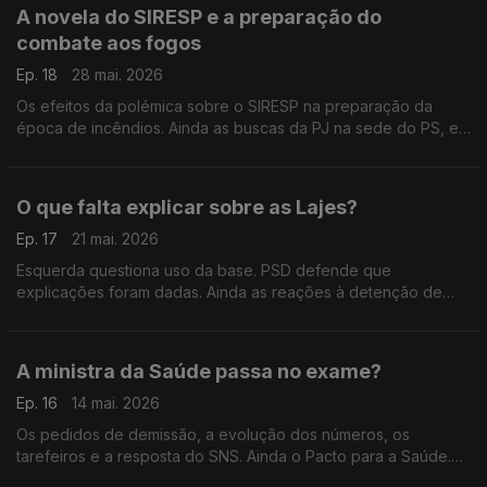
A novela do SIRESP e a preparação do
combate aos fogos
Ep. 18
28 mai. 2026
Os efeitos da polémica sobre o SIRESP na preparação da
época de incêndios. Ainda as buscas da PJ na sede do PS, em
Lisboa. Com António Rodrigues (PSD), André Rijo (PS),
Madalena Cordeiro (CH) e Jorge Pinto (L).
O que falta explicar sobre as Lajes?
Ep. 17
21 mai. 2026
Esquerda questiona uso da base. PSD defende que
explicações foram dadas. Ainda as reações à detenção de
portugueses em Israel. Com Regina Bastos (PSD), João Torres
(PS), Miguel Rangel (IL) e Fabian Figueiredo (BE).
A ministra da Saúde passa no exame?
Ep. 16
14 mai. 2026
Os pedidos de demissão, a evolução dos números, os
tarefeiros e a resposta do SNS. Ainda o Pacto para a Saúde.
Com Miguel Guimarães (PSD), Patrícia Nascimento (CHEGA),