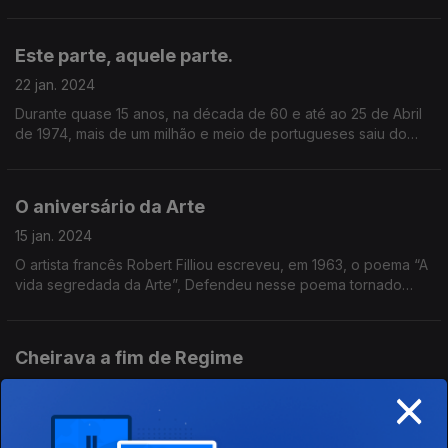
canalizada e a maioria das habitações não estavam ligadas a
rede de esgotos.
Este parte, aquele parte.
22 jan. 2024
Durante quase 15 anos, na década de 60 e até ao 25 de Abril
de 1974, mais de um milhão e meio de portugueses saiu do
país à procura de vida melhor.
O aniversário da Arte
15 jan. 2024
O artista francês Robert Filliou escreveu, em 1963, o poema “A
vida segredada da Arte”, Defendeu nesse poema tornado
manifesto que “a arte é o que torna a vida mais interessante”.
Cheirava a fim de Regime
×
08 jan. 2024
No início de 1974, vários media europeus noticiavam sinais de
fim do regime que Marcelo Caetano tinha herdado de Salazar.