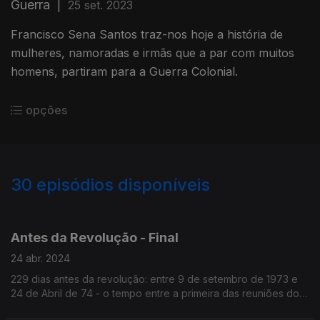
Guerra
|
25 set. 2023
Francisco Sena Santos traz-nos hoje a história de
mulheres, namoradas e irmãs que a par com muitos
homens, partiram para a Guerra Colonial.
opções
30
episódios disponíveis
745923
724851
716020
Antes da Revolução - Final
24 abr. 2024
229 dias antes da revolução: entre 9 de setembro de 1973 e
24 de Abril de 74 - o tempo entre a primeira das reuniões dos
capitães e a véspera do dia radioso em que o MFA libertou