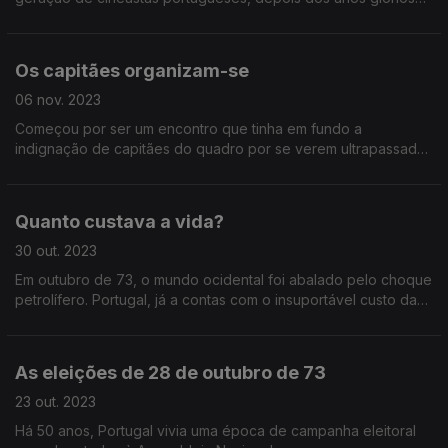
da comédia com Antón Silva e Vasco Santana.
Os capitães organizam-se
06 nov. 2023
Começou por ser um encontro que tinha em fundo a
indignação de capitães do quadro por se verem ultrapassados
por milicianos e evoluiu para um movimento que desencadeou
um golpe de estado para pôr fim à Guerra Colonial.
Quanto custava a vida?
30 out. 2023
Em outubro de 73, o mundo ocidental foi abalado pelo choque
petrolífero. Portugal, já a contas com o insuportável custo da
Guerra Colonial, viu a inflação chegar aos 13%, a gasolina
racionada e o regime mais esgotado.
As eleições de 28 de outubro de 73
23 out. 2023
Há 50 anos, Portugal vivia uma época de campanha eleitoral