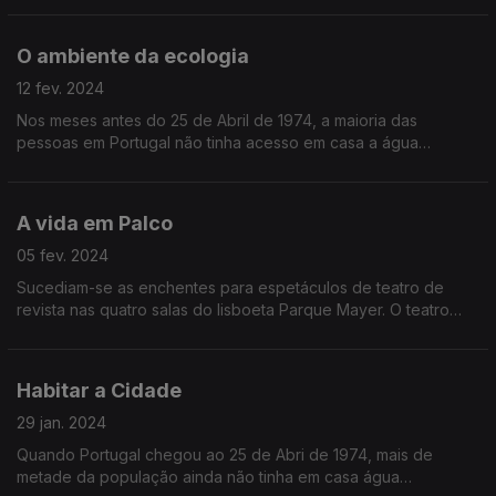
Caetano herdara de Salazar.
O ambiente da ecologia
12 fev. 2024
Nos meses antes do 25 de Abril de 1974, a maioria das
pessoas em Portugal não tinha acesso em casa a água
canalizada e ainda menos a saneamento básico. Mais de um
milhão de pessoas vivia em barracas.
A vida em Palco
05 fev. 2024
Sucediam-se as enchentes para espetáculos de teatro de
revista nas quatro salas do lisboeta Parque Mayer. O teatro
universitário, muito apoiado pela Fundação Gulbenkian, estava
pleno de vitalidade e inovação.
Habitar a Cidade
29 jan. 2024
Quando Portugal chegou ao 25 de Abri de 1974, mais de
metade da população ainda não tinha em casa água