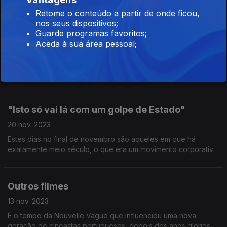
abanão feminista através das Novas Cartas Portuguesas.
Retome o conteúdo a partir de onde ficou,
nos seus dispositivos;
Isto vai lá com Poesia
Guarde programas favoritos;
Aceda à sua área pessoal;
27 nov. 2023
Os poetas formaram uma frente de combate ao regime sem
liberdade e sem dmocracia. A voz dos poetas também era
escutada em sessões ao vivo que juntavam muita gente por
todo o país.
"Isto só vai lá com um golpe de Estado"
20 nov. 2023
Estes dias no final de novembro são aqueles em que há
exatamente meio século, o que era um movimento corporativo
de capitães do exército, passou a ter força política de
conspiração para derrubar o regime.
Outros filmes
13 nov. 2023
É o tempo da Nouvelle Vague que influenciou uma nova
geração de cineastas portugueses, depois dos anos gloriosos