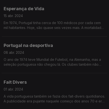
Portugal.
Esperança de Vida
15 abr. 2024
Em 1974, Portugal tinha cerca de 100 médicos por cada cem
mil habitantes. Hoje, são quase seis vezes mais. A mortalidade
era muito alta em todos os escalões etários. Até aos 12 meses,
morriam 70 bebés em cada 1000.
Portugal na desportiva
08 abr. 2024
O ano de 1974 teve Mundial de Futebol, na Alemanha, mas a
seleção portuguesa não chegou lá. Os clubes também não
brilharam como tinham conseguido na década anterior na
Europa.
Fait Divers
01 abr. 2024
A vida portuguesa também se fazia dos fait-divers quotidianos.
A publicidade era pujante naquele começo dos anos 70 e era
pensada por dezenas de escritores e outros artistas, quase