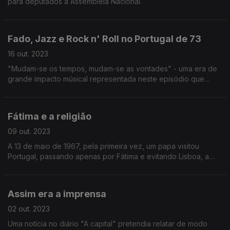
para deputados à Assembleia Nacional.
Fado, Jazz e Rock n' Roll no Portugal de 73
16 out. 2023
"Mudam-se os tempos, mudam-se as vontades" - uma era de
grande impacto músical representada neste episódio que
conta ainda com Rui Vieira Nery e Fernando Tordo.
Fátima e a religião
09 out. 2023
A 13 de maio de 1967, pela primeira vez, um papa visitou
Portugal, passando apenas por Fátima e evitando Lisboa, a
sede do poder político.
Assim era a imprensa
02 out. 2023
Uma notícia no diário "A capital" pretendia relatar de modo