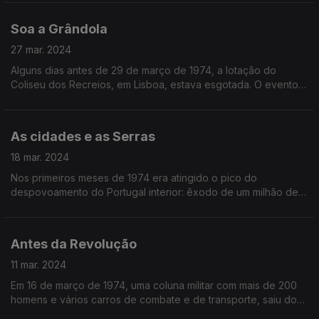
todos da oposição.
Soa a Grândola
27 mar. 2024
Alguns dias antes de 29 de março de 1974, a lotação do
Coliseu dos Recreios, em Lisboa, estava esgotada. O evento
prometia.
As cidades e as Serras
18 mar. 2024
Nos primeiros meses de 1974 era atingido o pico do
despovoamento do Portugal interior: êxodo de um milhão de
portugueses para Lisboa, outro milhão para França e ainda
dos rapazes mobilizados para a guerra.
Antes da Revolução
11 mar. 2024
Em 16 de março de 1974, uma coluna militar com mais de 200
homens e vários carros de combate e de transporte, saiu do
RI5, nas Caldas da Rainha, em direção a Lisboa.