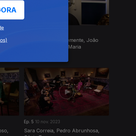
GORA
de
Ep. 9
15 dez. 2023
dos)
Hugo
José Leal, José Clemente, João
éssica,
Casanova, Celeste Maria
Ep. 5
10 nov. 2023
oso,
Sara Correia, Pedro Abrunhosa,