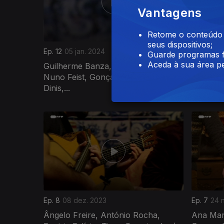
Vantagens
Retome o conteúdo a
seus dispositivos;
Ep. 12
05 jan. 2024
Ep. 11
29 
Guarde programas f
Aceda à sua área pe
Guilherme Banza, João Domingos,
António
Nuno Feist, Gonçalo Salgueiro, Yola
Luís Tri
Dinis,...
Ep. 8
08 dez. 2023
Ep. 7
24 
Ângelo Freire, António Rocha,
Ana Mar