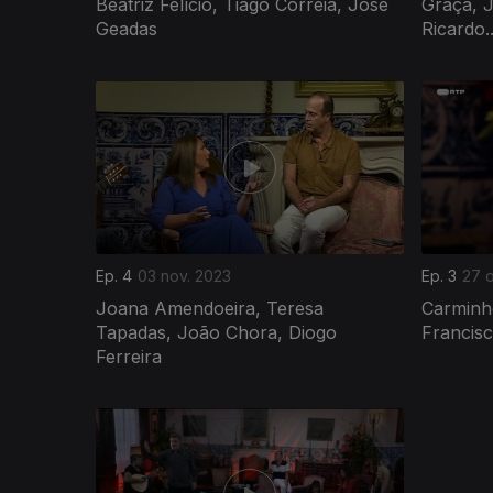
Beatriz Felício, Tiago Correia, José
Graça, J
Geadas
Ricardo..
Ep. 4
03 nov. 2023
Ep. 3
27 o
Joana Amendoeira, Teresa
Carminho
Tapadas, João Chora, Diogo
Francis
Ferreira
720050