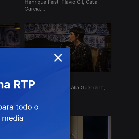
Henrique Feist, Flávio Gil, Cátia
Garcia,...
×
Ep. 13
12 jan. 2024
 na RTP
, Mel,
Hélder Moutinho, Kátia Guerreiro,
isco
Viviane
para todo o
e media