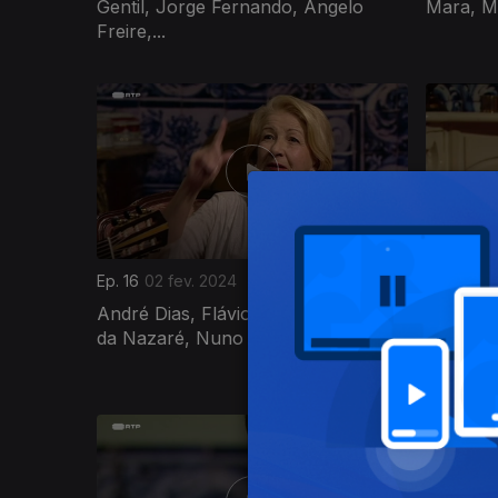
Gentil, Jorge Fernando, Ângelo
Mara, M
Freire,...
Ep. 16
02 fev. 2024
Ep. 15
26 
André Dias, Flávio Cardoso, Maria
António 
da Nazaré, Nuno Guerreiro, Zé...
Barbosa
Castro S
735059