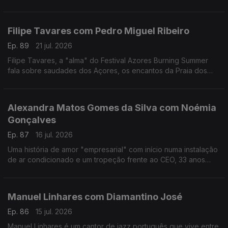
reivindicativa, assertiva, sensível, curiosa, é a vencedora
deste ano do Prémio Mário Mesquita.
Filipe Tavares com Pedro Miguel Ribeiro
Ep. 89
21 jul. 2026
Filipe Tavares, a "alma" do Festival Azores Burning Summer
fala sobre saudades dos Açores, os encantos da Praia dos
Moínhos e do Porto Formoso, cultura, atlântico, e o Festival
Azores Burning Summer.
Alexandra Matos Gomes da Silva com Noémia
Gonçalves
Ep. 87
16 jul. 2026
Uma história de amor "empresarial" com início numa instalação
de ar condicionado e um tropeção frente ao CEO, 33 anos
mais velho, da Couto. Alexandra Matos Gomes da Silva é a
empresária que mudou tudo por amor.
Manuel Linhares com Diamantino José
Ep. 86
15 jul. 2026
Manuel Linhares é um cantor de jazz português que vive entre