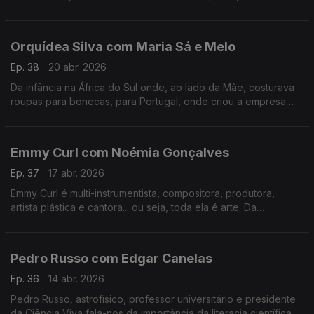
tudo o que há de bom numa mesa minhota.
Orquídea Silva com Maria Sá e Melo
Ep. 38
20 abr. 2026
Da infância na África do Sul onde, ao lado da Mãe, costurava
roupas para bonecas, para Portugal, onde criou a empresa
que veste hoje os mais galardoados chefs portugueses e
internacionais.
Emmy Curl com Noémia Gonçalves
Ep. 37
17 abr. 2026
Emmy Curl é multi-instrumentista, compositora, produtora,
artista plástica e cantora... ou seja, toda ela é arte. Da
experiência na Dinamarca à criação da "Escola Normal" há 20
anos que se contam nesta conversa.
Pedro Russo com Edgar Canelas
Ep. 36
14 abr. 2026
Pedro Russo, astrofísico, professor universitário e presidente
da Ciência Viva fala-nos da importância da literacia científica e