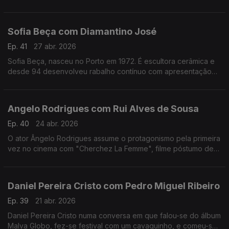
apaixonado pela música.Formado em arquitetura,costuma
fazer uma viagem sozinho antes de gravar um disco
Sofia Beça com Diamantino José
Ep. 41
27 abr. 2026
Sofia Beça, nasceu no Porto em 1972. É escultora cerâmica e
desde 94 desenvolveu rabalho contínuo com apresentação
regular em exposições individuais e coletivas, em Portugal e
no estrangeiro.
Angelo Rodrigues com Rui Alves de Sousa
Ep. 40
24 abr. 2026
O ator Ângelo Rodrigues assume o protagonismo pela primeira
vez no cinema com "Cherchez La Femme", filme póstumo de
António da Cunha Telles que se inspira n'"A Confissão de
Lúcio" de Mário de Sá-Carneiro.
Daniel Pereira Cristo com Pedro Miguel Ribeiro
Ep. 39
21 abr. 2026
Daniel Pereira Cristo numa conversa em que falou-se do álbum
Malva Globo, fez-se festival com um cavaquinho, e comeu-se