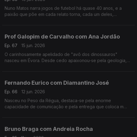
Nuno Matos narra jogos de futebol há quase 40 anos, e a
paixão que põe em cada relato torna, cada um deles,
memorável e inesquecível.
Prof Galopim de Carvalho com Ana Jordão
Ep. 67
15 jun. 2026
O carinhosamente apelidado de "avô dos dinossauros"
nasceu em Évora. Desde cedo apaixonou-se pela geologia,
mas também gosta de cozinhar. Aos 95 o prof. António Galopim
de Carvalho não pára.
Fernando Eurico com Diamantino José
Ep. 66
12 jun. 2026
Nasceu no Peso da Régua, destaca-se pela enorme
capacidade de comunicação e pela entrega que coloca m
cada transmissão desportiva. Fernando Eurico "grita que é
golo" no seu 4º mundial.
Bruno Braga com Andreia Rocha