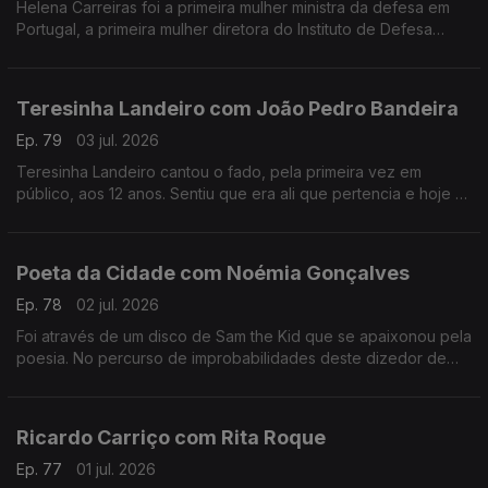
Helena Carreiras foi a primeira mulher ministra da defesa em
Portugal, a primeira mulher diretora do Instituto de Defesa
Nacional e estudou as primeiras mulheres nas forças armadas.
Teresinha Landeiro com João Pedro Bandeira
Ep. 79
03 jul. 2026
Teresinha Landeiro cantou o fado, pela primeira vez em
público, aos 12 anos. Sentiu que era ali que pertencia e hoje é
uma das fadistas mais aclamadas da nova geração, com
tradição e inovação de mãos dadas.
Poeta da Cidade com Noémia Gonçalves
Ep. 78
02 jul. 2026
Foi através de um disco de Sam the Kid que se apaixonou pela
poesia. No percurso de improbabilidades deste dizedor de
poesia, apesar de ter participado num talent show da tv, foi no
Tik Tok que se destacou.
Ricardo Carriço com Rita Roque
Ep. 77
01 jul. 2026