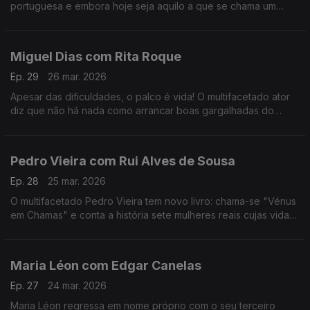
portuguesa e embora hoje seja aquilo a que se chama um
animal de palco, começar a cantar foi um ato de coragem e de
superação de uma timidez quase paralisante.
Miguel Dias com Rita Roque
Ep. 29
26 mar. 2026
Apesar das dificuldades, o palco é vida! O multifacetado ator
diz que não há nada como arrancar boas gargalhadas do
público. No ADN traz Musicais e Revista e para comemorar 30
anos de carreira há "Ai Que Nervos".
Pedro Vieira com Rui Alves de Sousa
Ep. 28
25 mar. 2026
O multifacetado Pedro Vieira tem novo livro: chama-se "Vénus
em Chamas" e conta a história sete mulheres reais cujas vidas
foram adulteradas na História escrita pelos homens, ao longo
dos séculos.
Maria Léon com Edgar Canelas
Ep. 27
24 mar. 2026
Maria Léon regressa em nome próprio com o seu terceiro