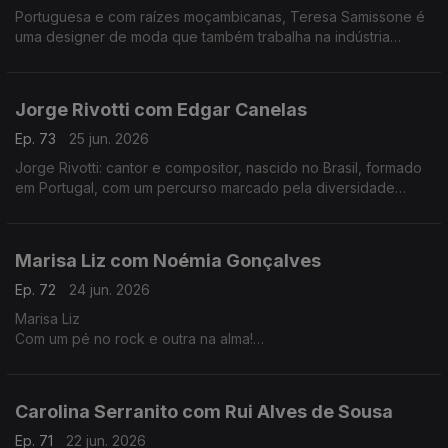
Portuguesa e com raízes moçambicanas, Teresa Samissone é
uma designer de moda que também trabalha na indústria
cinematográfica. Nesta conversa com Fernanda Almeida falam
de inspiração e da herança cultural africana.
Jorge Rivotti com Edgar Canelas
Ep. 73
25 jun. 2026
Jorge Rivotti: cantor e compositor, nascido no Brasil, formado
em Portugal, com um percurso marcado pela diversidade
cultural que tem passado pelo teatro, pela televisão e por
outros campos de criação.
Marisa Liz com Noémia Gonçalves
Ep. 72
24 jun. 2026
Marisa Liz
Com um pé no rock e outra na alma!
Dos Onda-Choc aos Amor Electro e carreira a solo A voz que
todos conhecemos e que agora nos canta "Relatos de um
coração confuso".
Carolina Serranito com Rui Alves de Sousa
Ep. 71
22 jun. 2026