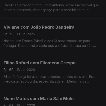
Carolina Serranito fundou com António Simão um festival que
celebra a tristeza: abrir espaço para a sensibilidade, e
encontrar a beleza da tristeza. é o objectivo do Triste Para
Sempre.
Viviane com João Pedro Bandeira
Ep. 70
19 jun. 2026
Nasceu em França (Nice) e aos 13 anos mudou-se para
Portugal. Desde muito cedo que a música é a sua paixão.
Formou os Entre Aspas, integrou vários projetos e a solo já
leva 21 anos de carreira.
Filipa Rafael com Filomena Crespo
Ep. 69
18 jun. 2026
Filipa Rafael já foi atriz, mas a medicina falou mais alto. Esta,
médica ginecologista, especializada em Medicina da
Reprodução diz ser uma pessoa positiva, que gosta de
experiências gastronómicas.
Nuno Matos com Maria Sá e Melo
Ep. 68
16 jun. 2026