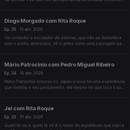
da participação pública na ciência, entre outros assuntos.
Diogo Morgado com Rita Roque
Ep. 35
13 abr. 2026
Um contador e escutador de estórias, que não se deslumbra
com o sonho americano, vê-o antes como uma passagem para
a margem do esclarecimento. É um dos mais reconhecidos
atores, mas continua sem saber lidar com o elogio.
Mário Patrocínio com Pedro Miguel Ribeiro
Ep. 34
10 abr. 2026
Mário Patrocínio cresceu no Japão e essa foi uma experiência
que moldou o seu pensamento, até mesmo no que toca à sua
profissão como realizador.
Jel com Rita Roque
Ep. 33
01 abr. 2026
Quem te viu e quem te vê é o nome do espetáculo que marca