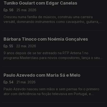
Tuniko Goulart com Edgar Canelas
Ep. 56
25 mai. 2026
Cresceu numa família de músicos, construiu uma carreira
versátil, dominando instrumentos como cavaquinho, guitarra,
violão e baixo,. Tuniko Goulart é um músico brasileiro radicado
no Algarve há mais de 20 anos.
Bárbara Tinoco com Noémia Gonçalves
Ep. 55
22 mai. 2026
9 anos depois de se ter estreado na RTP Antena 1 no
programa Masterclass para novos compositores, lança o seu
3º albúm, uma história dedicada à filha.No Mesa Para Dois
Bárbara Tinoco faz o balanço a estes anos.
Paulo Azevedo com Maria Sá e Melo
Ep. 54
21 mai. 2026
Paulo Azevdo nasceu sem mãos e sem pernas foi o primeiro
ator com deficiência na ficção televisiva em Portugal, e
continua a seguir o seu caminho no Teatro e também nas
palestras.