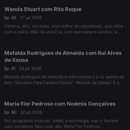
Wanda Stuart com Rita Roque
Ep. 92
27 jul. 2026
Cantora, atriz, em suma, uma mulher do espetáculo, que vibra
com o palco. Mãe de uma Eva, com que sempre sonhou, e
dona de uma vida bem vivida. Wanda Stuart, a mulher que leva
tudo à frente, também gosta do sossego.
Mafalda Rodrigues de Almeida com Rui Alves
de Sousa
Ep. 91
24 jul. 2026
Mafalda Rodrigues de Almeida é nutricionista e a co-autora do
livro "Receitas Para Famílias Felizes" (Nuvem de Ideias). É o
mote para um jantar com Rui Alves de Sousa sobre a nossa
relação com os alimentos em família.
Maria Flor Pedroso com Noémia Gonçalves
Ep. 90
22 jul. 2026
Fez programas musicais, ballet, e sociologia, mas o fascínio
pelo jornalismo falou mais alto. Maria Flor Pedroso