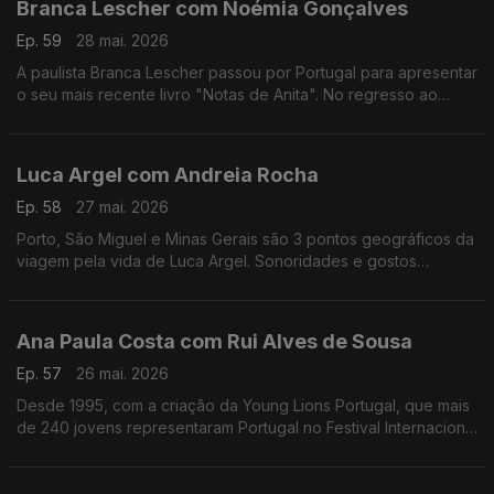
Branca Lescher com Noémia Gonçalves
Ep. 59
28 mai. 2026
A paulista Branca Lescher passou por Portugal para apresentar
o seu mais recente livro "Notas de Anita". No regresso ao
nosso país uma conversa que nos leva da infãncia em plena
ditadura militar aos dias de hoje.
Luca Argel com Andreia Rocha
Ep. 58
27 mai. 2026
Porto, São Miguel e Minas Gerais são 3 pontos geográficos da
viagem pela vida de Luca Argel. Sonoridades e gostos
gastronómicos de um carioca que se apaixonou pela Invicta e
a poesia portuguesa.
Ana Paula Costa com Rui Alves de Sousa
Ep. 57
26 mai. 2026
Desde 1995, com a criação da Young Lions Portugal, que mais
de 240 jovens representaram Portugal no Festival Internacional
de Criatividade em Cannes. Ana Paula Costa acompanha esta
história há 30 anos.