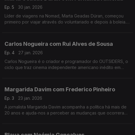
Ep. 5
30 jan. 2026
Líder de viagens na Nomad, Marta Geadas Dúran, começou
primeiro por viajar através do voluntariado e depois à boleia.
Percorreu mundo, a maior parte das vezes sozinha, e foi
encontrando lugares muito especiais.
Carlos Nogueira com Rui Alves de Sousa
Ep. 4
27 jan. 2026
Carlos Nogueira é o criador e programador do OUTSIDERS, o
ciclo que traz cinema independente americano inédito em
Portugal. Nesta conversa, alguns dos 12 filmes desta edição e
uma abordagem ao futuro do cinema português.
Margarida Davim com Frederico Pinheiro
Ep. 3
23 jan. 2026
A jornalista Margarida Davim acompanha a política há mais de
20 anos e ajuda-nos a perceber as mudanças que ocorreram
nos últimos tempos, numa conversa onda fala do processo de
salvamento da revista Visão, onde trabalha.
Blaya com Noémia Gonçalves