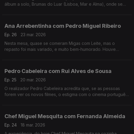
álbum a solo, Brumas do Luar (Lisboa, Mar e Alma), onde se
destaca também como autora e compositora.
Ana Arrebentinha com Pedro Miguel Ribeiro
Ep. 26
23 mar. 2026
Nesta mesa, quase se comeram Migas com Leite, mas o
repasto foi mais variado, e muito bem-humorado. Houve
recordações, ternura e muito boa música. Muito fizeram eles.
Pedro Cabeleira com Rui Alves de Sousa
Ep. 25
20 mar. 2026
O realizador Pedro Cabeleira acredita que, se as pessoas
forem ver os novos filmes, o estigma com o cinema português
vai acabar, e tem novo filme, oito anos depois do primeiro
"Verão Danado", o "Entroncamento".
Chef Miguel Mesquita com Fernanda Almeida
Ep. 24
18 mar. 2026
A experiência, do hoje Chef Miguel Mesquita na cozinha,