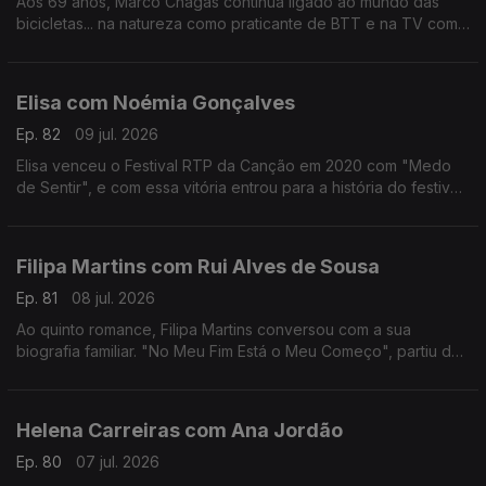
Aos 69 anos, Marco Chagas continua ligado ao mundo das
bicicletas... na natureza como praticante de BTT e na TV como
comentador da RTP.
Até 2012, foi o ciclista com mais vitórias na Volta a Portugal,
foram 4.
Elisa com Noémia Gonçalves
Ep. 82
09 jul. 2026
Elisa venceu o Festival RTP da Canção em 2020 com "Medo
de Sentir", e com essa vitória entrou para a história do festival,
não apenas por ter ganho mas por ter o sonho Eurovisão
"confinado" ao YouTube.
Filipa Martins com Rui Alves de Sousa
Ep. 81
08 jul. 2026
Ao quinto romance, Filipa Martins conversou com a sua
biografia familiar. "No Meu Fim Está o Meu Começo", partiu de
histórias familiares que a escritora se habituou a ouvir ao longo
dos anos.
Helena Carreiras com Ana Jordão
Ep. 80
07 jul. 2026