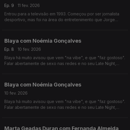
Ep. 9
11 fev. 2026
Entrou para a televisão em 1993. Começou por ser jornalista
desportivo, mas foi na área do entretenimento que Jorge
Gabriel ganhou mais notoriedade, chegando mesmo a ganhar
o globo de ouro em 2004.
Blaya com Noémia Gonçalves
Ep. 8
10 fev. 2026
Blaya há muito avisou que vem "na vibe", e que "faz gostoso".
Falar abertamente de sexo nas redes e no seu Late Night,
colocou-a no olho do furacão das polémicas, das quais anda a
tentar resguardar-se nos últimos tempos.
Blaya com Noémia Gonçalves
10 fev. 2026
Blaya há muito avisou que vem "na vibe", e que "faz gostoso".
Falar abertamente de sexo nas redes e no seu Late Night,
colocou-a no olho do furacão das polémicas, das quais anda a
tentar resguardar-se nos últimos tempos.
Marta Geadas Duran com Fernanda Almeida