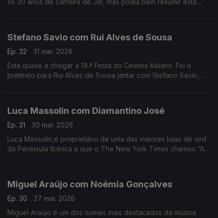
os 30 anos de carreira de Jel, mas podia bem resumir esta
conversa com o comediante que deu e dá vida a
personagens inesquecíveis.
Stefano Savio com Rui Alves de Sousa
Ep. 32
31 mar. 2026
Está quase a chegar a 19.ª Festa do Cinema Italiano. Foi o
pretexto para Rui Alves de Sousa jantar com Stefano Savio,
director artístico do festival, que vive há 20 anos em Portugal.
Luca Massolin com Diamantino José
Ep. 31
30 mar. 2026
Luca Massolin,é proprietário de uma das maiores lojas de vinil
da Península Ibérica a que o The New York Times chamou “A
Meca dos colecionadores de vinil”.
Miguel Araújo com Noémia Gonçalves
Ep. 30
27 mar. 2026
Miguel Araújo é um dos nomes mais destacados da música