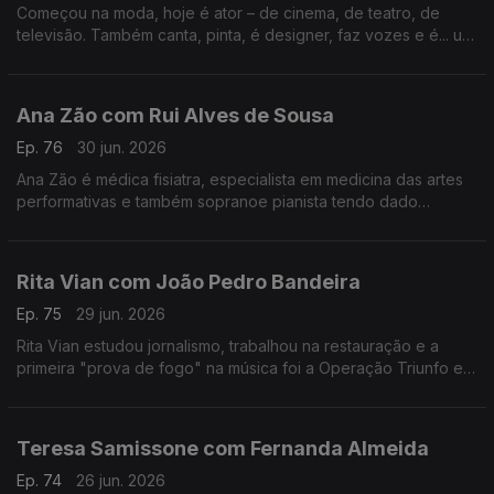
Começou na moda, hoje é ator – de cinema, de teatro, de
televisão. Também canta, pinta, é designer, faz vozes e é... um
homem de família. Nesta conversa fala de percalços da vida e
do otimismo que o caracteriza.
Ana Zão com Rui Alves de Sousa
Ep. 76
30 jun. 2026
Ana Zão é médica fisiatra, especialista em medicina das artes
performativas e também sopranoe pianista tendo dado
concertos em vários países. As experiências de vida e
cuidados de saúde nos artistas e de como envelhecer.
Rita Vian com João Pedro Bandeira
Ep. 75
29 jun. 2026
Rita Vian estudou jornalismo, trabalhou na restauração e a
primeira "prova de fogo" na música foi a Operação Triunfo em
2010. Agora explora a eletrónica e o canto tradicional
português em "Liga Dura".
Teresa Samissone com Fernanda Almeida
Ep. 74
26 jun. 2026