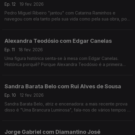
Ep. 12
19 fev. 2026
Pedro Miguel Ribeiro "jantou" com Catarina Raminhos e
navegou com ela tanto pela sua vida como pela sua obra, pois
ambas se misturam sempre. Conheça melhor esta "eterna
jovem" de 14 anos.
Alexandra Teodósio com Edgar Canelas
Ep. 11
18 fev. 2026
Uma figura histórica senta-se à mesa com Edgar Canelas.
Histórica porquê? Porque Alexandra Teodósio é a primeira
mulher a ser eleita como Reitora da Universidade do Algarve.
Sandra Barata Belo com Rui Alves de Sousa
Ep. 10
12 fev. 2026
Sandra Barata Belo, atriz e encenadora: a mais recente prova
disso é "Uma Brancura Luminosa", fala-nos de vários tempos e
memórias de uma artista que desde cedo quis ser
independente.
Jorge Gabriel com Diamantino José