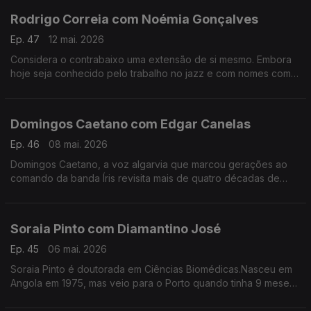
Rodrigo Correia com Noémia Gonçalves
Ep. 47
12 mai. 2026
Considera o contrabaixo uma extensão de si mesmo. Embora
hoje seja conhecido pelo trabalho no jazz e com nomes como
Carolina Deslandes, Mizzy Miles entre outros, mas nem sempre
a sua versatilidade foi validada.
Domingos Caetano com Edgar Canelas
Ep. 46
08 mai. 2026
Domingos Caetano, a voz algarvia que marcou gerações ao
comando da banda Íris revisita mais de quatro décadas de
estrada com humor, franqueza e aquele sotaque do Sul que é
quase uma assinatura artística.
Soraia Pinto com Diamantino José
Ep. 45
06 mai. 2026
Soraia Pinto é doutorada em Ciências Biomédicas.Nasceu em
Angola em 1975, mas veio para o Porto quando tinha 9 meses.
O facto de ser filha de “retornados” ensinou-a a ter a
resiliência como um lema de vida.