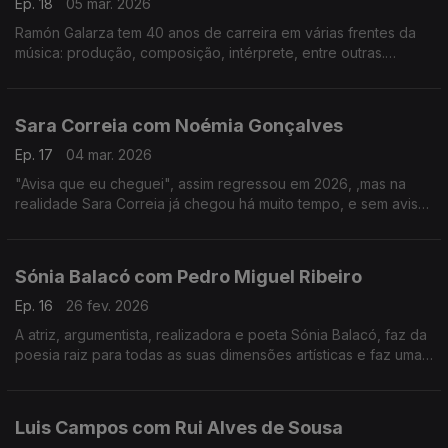
Ep. 18
05 mar. 2026
Ramón Galarza tem 40 anos de carreira em várias frentes da
música: produção, composição, intérprete, entre outras.
Trabalhou com a maioria dos músicos portugueses... e revela
algumas surpresas.
Sara Correia com Noémia Gonçalves
Ep. 17
04 mar. 2026
"Avisa que eu cheguei", assim regressou em 2026, ,mas na
realidade Sara Correia já chegou há muito tempo, e sem aviso
conquistou os portugueses.O fado é a sua vida, a sua tábua
de salvação, o seu tudo!
Sónia Balacó com Pedro Miguel Ribeiro
Ep. 16
26 fev. 2026
A atriz, argumentista, realizadora e poeta Sónia Balacó, faz da
poesia raiz para todas as suas dimensões artísticas e faz uma
viagem por várias artes ao sabor de versos e, também, de
gastronomia típica portuguesa.
Luis Campos com Rui Alves de Sousa