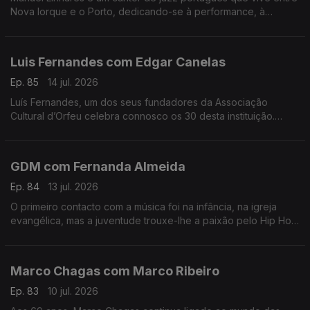
Nova Iorque e o Porto, dedicando-se à performance, à
composição e ao ensino. Trabalhou e estudou com grandes
músicos internacionais.
Luis Fernandes com Edgar Canelas
Ep. 85
14 jul. 2026
Luís Fernandes, um dos seus fundadores da Associação
Cultural d’Orfeu celebra connosco os 30 desta instituição.
Nesta mesa também se contam histórias de viagens por muitas
e variadas artes.
GDM com Fernanda Almeida
Ep. 84
13 jul. 2026
O primeiro contacto com a música foi na infância, na igreja
evangélica, mas a juventude trouxe-lhe a paixão pelo Hip Hop
onde é conhecido pela alcunha GDM “Gangster do Mato”.
Marco Chagas com Marco Ribeiro
Ep. 83
10 jul. 2026