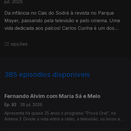
jul. 2025
Da infância no Cais do Sodré à revista no Parque
Mayer, passando pela televisão e pelo cinema. Uma
vida dedicada aos palcos! Carlos Cunha é um dos
atores mais conhecidos do país.
opções
385
episódios disponíveis
941136
935425
931103
926456
919167
914053
908061
897326
Fernando Alvim com Maria Sá e Melo
Ep. 93
28 jul. 2026
Apresenta há quase 25 anos o programa "Prova Oral", na
Antena 3. Divide a vida entre a rádio, a televisão, os livros e
também a música, uma das grandes paixões que lhe ocupa
largo tempo como DJ. Diz que sempre foi livre.