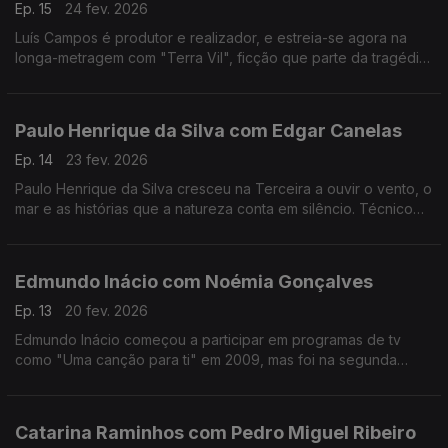
Ep. 15
24 fev. 2026
Luís Campos é produtor e realizador, e estreia-se agora na
longa-metragem com "Terra Vil", ficção que parte da tragédia
de Entre-os-Rios, que aconteceu há 25 anos.
Paulo Henrique da Silva com Edgar Canelas
Ep. 14
23 fev. 2026
Paulo Henrique da Silva cresceu na Terceira a ouvir o vento, o
mar e as histórias que a natureza conta em silêncio. Técnico
de som da RTP Açores, tornou-se muito mais do que isso:
tornou-se um guardador de memórias.
Edmundo Inácio com Noémia Gonçalves
Ep. 13
20 fev. 2026
Edmundo Inácio começou a participar em programas de tv
como "Uma canção para ti" em 2009, mas foi na segunda
participação no The Voice que decidiu que a sua sonoridade
juntaria o tradicional ao contemporâneo.
Catarina Raminhos com Pedro Miguel Ribeiro