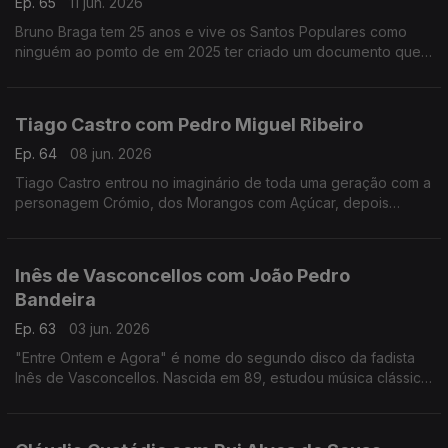
Ep. 65
11 jun. 2026
Bruno Braga tem 25 anos e vive os Santos Populares como
ninguém ao pomto de em 2025 ter criado um documento que
viralizou nas redes o "Excel dos Santos".
Tiago Castro com Pedro Miguel Ribeiro
Ep. 64
08 jun. 2026
Tiago Castro entrou no imaginário de toda uma geração com a
personagem Crómio, dos Morangos com Açúcar, depois
passou parte da sua vida a mostrar como o seu talento ia muito
além da comédia e da televisão.
Inês de Vasconcellos com João Pedro
Bandeira
Ep. 63
03 jun. 2026
"Entre Ontem e Agora" é nome do segundo disco da fadista
Inês de Vasconcellos. Nascida em 89, estudou música clássica,
mas foi o fado que a conquistou definitivamente quando tinha
18 anos.