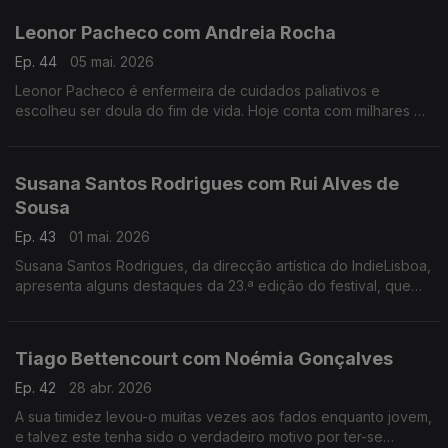
Leonor Pacheco com Andreia Rocha
Ep. 44
05 mai. 2026
Leonor Pacheco é enfermeira de cuidados paliativos e
escolheu ser doula do fim de vida. Hoje conta com milhares de
pessoas que seguem a conta @todoschegamosaofim. Esta é
também uma conversa sobre a finitude da vida.
Susana Santos Rodrigues com Rui Alves de
Sousa
Ep. 43
01 mai. 2026
Susana Santos Rodrigues, da direcção artística do IndieLisboa,
apresenta alguns destaques da 23.ª edição do festival, que
regressa de 30 de Abril a 10 de Maio. Um jantar numa tasca
com um "twist"
Tiago Bettencourt com Noémia Gonçalves
Ep. 42
28 abr. 2026
A sua timidez levou-o muitas vezes aos fados enquanto jovem,
e talvez este tenha sido o verdadeiro motivo por ter-se