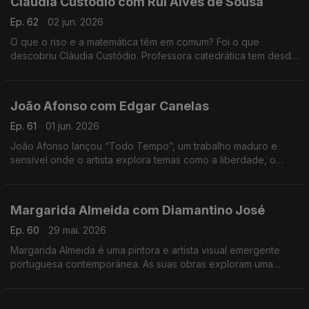
Cláudia Custódio com Rui Alves de Sousa
Ep. 62
02 jun. 2026
O que o riso e a matemática têm em comum? Foi o que
descobriu Cláudia Custódio. Professora catedrática tem desde
sempre um fascínio pela área do humor, e decidiu pôr mãos à
obra e juntar isso à matemática.
João Afonso com Edgar Canelas
Ep. 61
01 jun. 2026
João Afonso lançou “Todo Tempo”, um trabalho maduro e
sensível onde o artista explora temas como a liberdade, o
amor e a saudade, cruzando influências da música portuguesa
com memórias das suas origens moçambicanas.
Margarida Almeida com Diamantino José
Ep. 60
29 mai. 2026
Margarida Almeida é uma pintora e artista visual emergente
portuguesa contemporânea. As suas obras exploram uma
"pintura que sangra e respira", caracterizada por cores fortes
e traços expressivos.