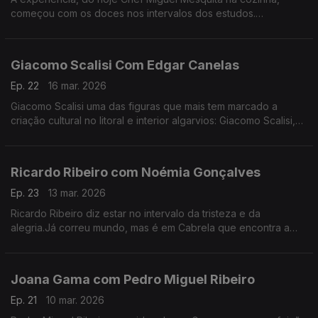
começou com os doces nos intervalos dos estudos.
Experiência a que regressou, anos depois de desistir da
carreira como engenheiro.
Giacomo Scalisi Com Edgar Canelas
Ep. 22
16 mar. 2026
Giacomo Scalisi uma das figuras que mais tem marcado a
criação cultural no litoral e interior algarvios: Giacomo Scalisi,
cofundador do projeto Lavrar o Mar – As Artes no Alto da
Serra.
Ricardo Ribeiro com Noémia Gonçalves
Ep. 23
13 mar. 2026
Ricardo Ribeiro diz estar no intervalo da tristeza e da
alegria.Já correu mundo, mas é em Cabrela que encontra a
paz.Desde muito jovem ia aos fados com a tia e tinha como
fonte de inspiração a sua mãe.
Joana Gama com Pedro Miguel Ribeiro
Ep. 21
10 mar. 2026