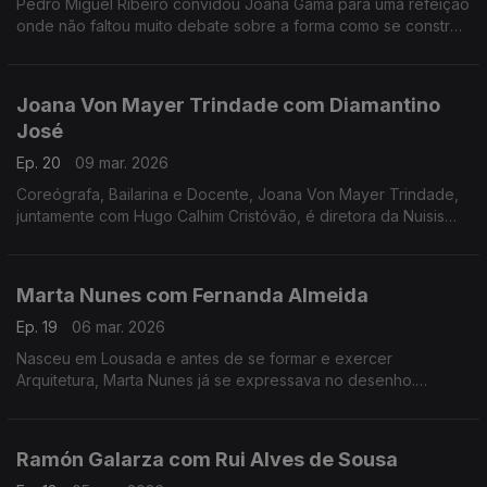
Pedro Miguel Ribeiro convidou Joana Gama para uma refeição
onde não faltou muito debate sobre a forma como se constrói
um espetáculo de Stand-up Comedy.
Joana Von Mayer Trindade com Diamantino
José
Ep. 20
09 mar. 2026
Coreógrafa, Bailarina e Docente, Joana Von Mayer Trindade,
juntamente com Hugo Calhim Cristóvão, é diretora da Nuisis
ZoBoP – Companhia de dança contemporânea sediada no
Porto desde 2004.
Marta Nunes com Fernanda Almeida
Ep. 19
06 mar. 2026
Nasceu em Lousada e antes de se formar e exercer
Arquitetura, Marta Nunes já se expressava no desenho.
Hoje vive finalmente da ilustração que se revela por linhas
delicadas e simple
Ramón Galarza com Rui Alves de Sousa