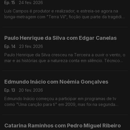
Ep. 15
24 fev. 2026
Luís Campos é produtor e realizador, e estreia-se agora na
longa-metragem com "Terra Vil", ficção que parte da tragédia
de Entre-os-Rios, que aconteceu há 25 anos.
Paulo Henrique da Silva com Edgar Canelas
Ep. 14
23 fev. 2026
Paulo Henrique da Silva cresceu na Terceira a ouvir o vento, o
mar e as histórias que a natureza conta em silêncio. Técnico
de som da RTP Açores, tornou-se muito mais do que isso:
tornou-se um guardador de memórias.
Edmundo Inácio com Noémia Gonçalves
Ep. 13
20 fev. 2026
Edmundo Inácio começou a participar em programas de tv
como "Uma canção para ti" em 2009, mas foi na segunda
participação no The Voice que decidiu que a sua sonoridade
juntaria o tradicional ao contemporâneo.
Catarina Raminhos com Pedro Miguel Ribeiro