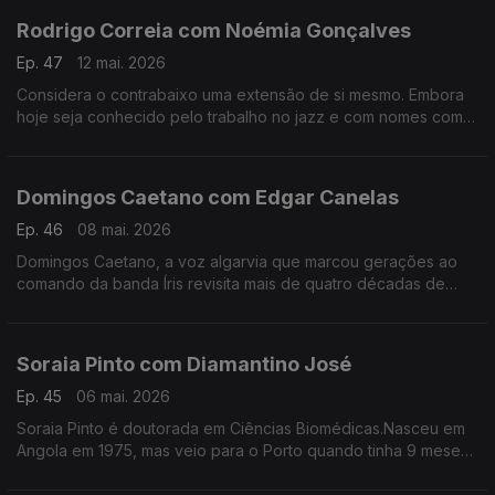
Rodrigo Correia com Noémia Gonçalves
Ep. 47
12 mai. 2026
Considera o contrabaixo uma extensão de si mesmo. Embora
hoje seja conhecido pelo trabalho no jazz e com nomes como
Carolina Deslandes, Mizzy Miles entre outros, mas nem sempre
a sua versatilidade foi validada.
Domingos Caetano com Edgar Canelas
Ep. 46
08 mai. 2026
Domingos Caetano, a voz algarvia que marcou gerações ao
comando da banda Íris revisita mais de quatro décadas de
estrada com humor, franqueza e aquele sotaque do Sul que é
quase uma assinatura artística.
Soraia Pinto com Diamantino José
Ep. 45
06 mai. 2026
Soraia Pinto é doutorada em Ciências Biomédicas.Nasceu em
Angola em 1975, mas veio para o Porto quando tinha 9 meses.
O facto de ser filha de “retornados” ensinou-a a ter a
resiliência como um lema de vida.