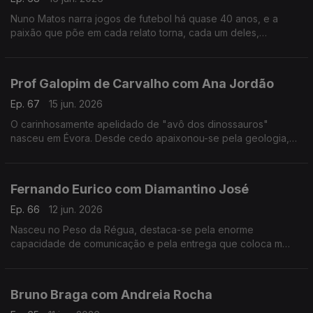
Nuno Matos narra jogos de futebol há quase 40 anos, e a
paixão que põe em cada relato torna, cada um deles,
memorável e inesquecível.
Prof Galopim de Carvalho com Ana Jordão
Ep. 67
15 jun. 2026
O carinhosamente apelidado de "avô dos dinossauros"
nasceu em Évora. Desde cedo apaixonou-se pela geologia,
mas também gosta de cozinhar. Aos 95 o prof. António Galopim
de Carvalho não pára.
Fernando Eurico com Diamantino José
Ep. 66
12 jun. 2026
Nasceu no Peso da Régua, destaca-se pela enorme
capacidade de comunicação e pela entrega que coloca m
cada transmissão desportiva. Fernando Eurico "grita que é
golo" no seu 4º mundial.
Bruno Braga com Andreia Rocha