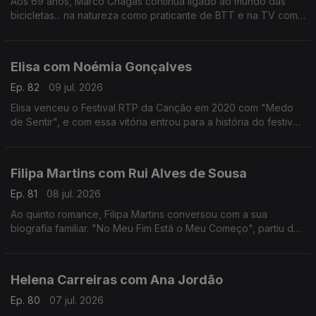
Aos 69 anos, Marco Chagas continua ligado ao mundo das
bicicletas... na natureza como praticante de BTT e na TV como
comentador da RTP.
Até 2012, foi o ciclista com mais vitórias na Volta a Portugal,
foram 4.
Elisa com Noémia Gonçalves
Ep. 82
09 jul. 2026
Elisa venceu o Festival RTP da Canção em 2020 com "Medo
de Sentir", e com essa vitória entrou para a história do festival,
não apenas por ter ganho mas por ter o sonho Eurovisão
"confinado" ao YouTube.
Filipa Martins com Rui Alves de Sousa
Ep. 81
08 jul. 2026
Ao quinto romance, Filipa Martins conversou com a sua
biografia familiar. "No Meu Fim Está o Meu Começo", partiu de
histórias familiares que a escritora se habituou a ouvir ao longo
dos anos.
Helena Carreiras com Ana Jordão
Ep. 80
07 jul. 2026