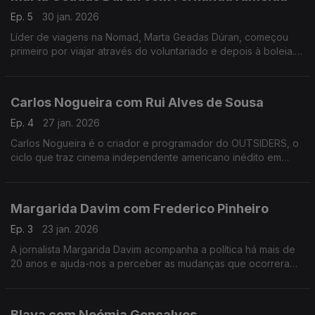
Ep. 5
30 jan. 2026
Líder de viagens na Nomad, Marta Geadas Dúran, começou
primeiro por viajar através do voluntariado e depois à boleia.
Percorreu mundo, a maior parte das vezes sozinha, e foi
encontrando lugares muito especiais.
Carlos Nogueira com Rui Alves de Sousa
Ep. 4
27 jan. 2026
Carlos Nogueira é o criador e programador do OUTSIDERS, o
ciclo que traz cinema independente americano inédito em
Portugal. Nesta conversa, alguns dos 12 filmes desta edição e
uma abordagem ao futuro do cinema português.
Margarida Davim com Frederico Pinheiro
Ep. 3
23 jan. 2026
A jornalista Margarida Davim acompanha a política há mais de
20 anos e ajuda-nos a perceber as mudanças que ocorreram
nos últimos tempos, numa conversa onda fala do processo de
salvamento da revista Visão, onde trabalha.
Blaya com Noémia Gonçalves