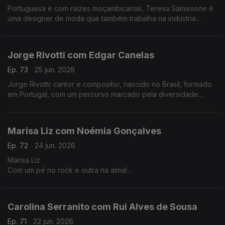
Portuguesa e com raízes moçambicanas, Teresa Samissone é
uma designer de moda que também trabalha na indústria
cinematográfica. Nesta conversa com Fernanda Almeida falam
de inspiração e da herança cultural africana.
Jorge Rivotti com Edgar Canelas
Ep. 73
25 jun. 2026
Jorge Rivotti: cantor e compositor, nascido no Brasil, formado
em Portugal, com um percurso marcado pela diversidade
cultural que tem passado pelo teatro, pela televisão e por
outros campos de criação.
Marisa Liz com Noémia Gonçalves
Ep. 72
24 jun. 2026
Marisa Liz
Com um pé no rock e outra na alma!
Dos Onda-Choc aos Amor Electro e carreira a solo A voz que
todos conhecemos e que agora nos canta "Relatos de um
coração confuso".
Carolina Serranito com Rui Alves de Sousa
Ep. 71
22 jun. 2026