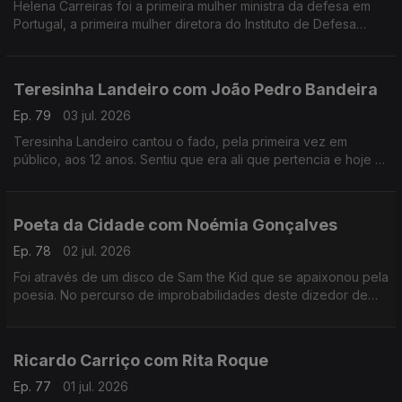
Helena Carreiras foi a primeira mulher ministra da defesa em
Portugal, a primeira mulher diretora do Instituto de Defesa
Nacional e estudou as primeiras mulheres nas forças armadas.
Teresinha Landeiro com João Pedro Bandeira
Ep. 79
03 jul. 2026
Teresinha Landeiro cantou o fado, pela primeira vez em
público, aos 12 anos. Sentiu que era ali que pertencia e hoje é
uma das fadistas mais aclamadas da nova geração, com
tradição e inovação de mãos dadas.
Poeta da Cidade com Noémia Gonçalves
Ep. 78
02 jul. 2026
Foi através de um disco de Sam the Kid que se apaixonou pela
poesia. No percurso de improbabilidades deste dizedor de
poesia, apesar de ter participado num talent show da tv, foi no
Tik Tok que se destacou.
Ricardo Carriço com Rita Roque
Ep. 77
01 jul. 2026