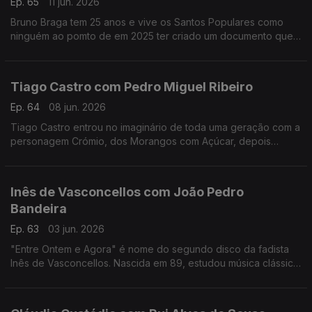
Ep. 65
11 jun. 2026
Bruno Braga tem 25 anos e vive os Santos Populares como
ninguém ao pomto de em 2025 ter criado um documento que
viralizou nas redes o "Excel dos Santos".
Tiago Castro com Pedro Miguel Ribeiro
Ep. 64
08 jun. 2026
Tiago Castro entrou no imaginário de toda uma geração com a
personagem Crómio, dos Morangos com Açúcar, depois
passou parte da sua vida a mostrar como o seu talento ia muito
além da comédia e da televisão.
Inês de Vasconcellos com João Pedro
Bandeira
Ep. 63
03 jun. 2026
"Entre Ontem e Agora" é nome do segundo disco da fadista
Inês de Vasconcellos. Nascida em 89, estudou música clássica,
mas foi o fado que a conquistou definitivamente quando tinha
18 anos.