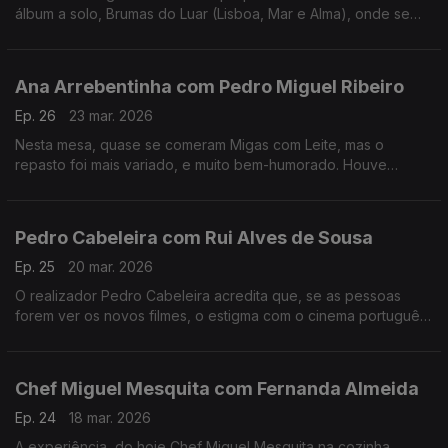
álbum a solo, Brumas do Luar (Lisboa, Mar e Alma), onde se
destaca também como autora e compositora.
Ana Arrebentinha com Pedro Miguel Ribeiro
Ep. 26
23 mar. 2026
Nesta mesa, quase se comeram Migas com Leite, mas o
repasto foi mais variado, e muito bem-humorado. Houve
recordações, ternura e muito boa música. Muito fizeram eles.
Pedro Cabeleira com Rui Alves de Sousa
Ep. 25
20 mar. 2026
O realizador Pedro Cabeleira acredita que, se as pessoas
forem ver os novos filmes, o estigma com o cinema português
vai acabar, e tem novo filme, oito anos depois do primeiro
"Verão Danado", o "Entroncamento".
Chef Miguel Mesquita com Fernanda Almeida
Ep. 24
18 mar. 2026
A experiência, do hoje Chef Miguel Mesquita na cozinha,