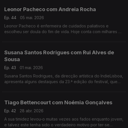
Leonor Pacheco com Andreia Rocha
Ep. 44
05 mai. 2026
Leonor Pacheco é enfermeira de cuidados paliativos e
escolheu ser doula do fim de vida. Hoje conta com milhares de
pessoas que seguem a conta @todoschegamosaofim. Esta é
também uma conversa sobre a finitude da vida.
Susana Santos Rodrigues com Rui Alves de
Sousa
Ep. 43
01 mai. 2026
Susana Santos Rodrigues, da direcção artística do IndieLisboa,
apresenta alguns destaques da 23.ª edição do festival, que
regressa de 30 de Abril a 10 de Maio. Um jantar numa tasca
com um "twist"
Tiago Bettencourt com Noémia Gonçalves
Ep. 42
28 abr. 2026
A sua timidez levou-o muitas vezes aos fados enquanto jovem,
e talvez este tenha sido o verdadeiro motivo por ter-se