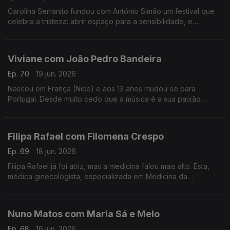
Carolina Serranito fundou com António Simão um festival que
celebra a tristeza: abrir espaço para a sensibilidade, e
encontrar a beleza da tristeza. é o objectivo do Triste Para
Sempre.
Viviane com João Pedro Bandeira
Ep. 70
19 jun. 2026
Nasceu em França (Nice) e aos 13 anos mudou-se para
Portugal. Desde muito cedo que a música é a sua paixão.
Formou os Entre Aspas, integrou vários projetos e a solo já
leva 21 anos de carreira.
Filipa Rafael com Filomena Crespo
Ep. 69
18 jun. 2026
Filipa Rafael já foi atriz, mas a medicina falou mais alto. Esta,
médica ginecologista, especializada em Medicina da
Reprodução diz ser uma pessoa positiva, que gosta de
experiências gastronómicas.
Nuno Matos com Maria Sá e Melo
Ep. 68
16 jun. 2026