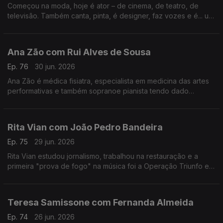
Começou na moda, hoje é ator – de cinema, de teatro, de
televisão. Também canta, pinta, é designer, faz vozes e é... um
homem de família. Nesta conversa fala de percalços da vida e
do otimismo que o caracteriza.
Ana Zão com Rui Alves de Sousa
Ep. 76
30 jun. 2026
Ana Zão é médica fisiatra, especialista em medicina das artes
performativas e também sopranoe pianista tendo dado
concertos em vários países. As experiências de vida e
cuidados de saúde nos artistas e de como envelhecer.
Rita Vian com João Pedro Bandeira
Ep. 75
29 jun. 2026
Rita Vian estudou jornalismo, trabalhou na restauração e a
primeira "prova de fogo" na música foi a Operação Triunfo em
2010. Agora explora a eletrónica e o canto tradicional
português em "Liga Dura".
Teresa Samissone com Fernanda Almeida
Ep. 74
26 jun. 2026