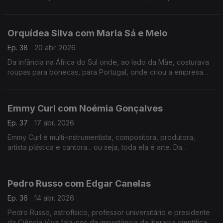
tudo o que há de bom numa mesa minhota.
Orquídea Silva com Maria Sá e Melo
Ep. 38
20 abr. 2026
Da infância na África do Sul onde, ao lado da Mãe, costurava
roupas para bonecas, para Portugal, onde criou a empresa
que veste hoje os mais galardoados chefs portugueses e
internacionais.
Emmy Curl com Noémia Gonçalves
Ep. 37
17 abr. 2026
Emmy Curl é multi-instrumentista, compositora, produtora,
artista plástica e cantora... ou seja, toda ela é arte. Da
experiência na Dinamarca à criação da "Escola Normal" há 20
anos que se contam nesta conversa.
Pedro Russo com Edgar Canelas
Ep. 36
14 abr. 2026
Pedro Russo, astrofísico, professor universitário e presidente
da Ciência Viva fala-nos da importância da literacia científica e