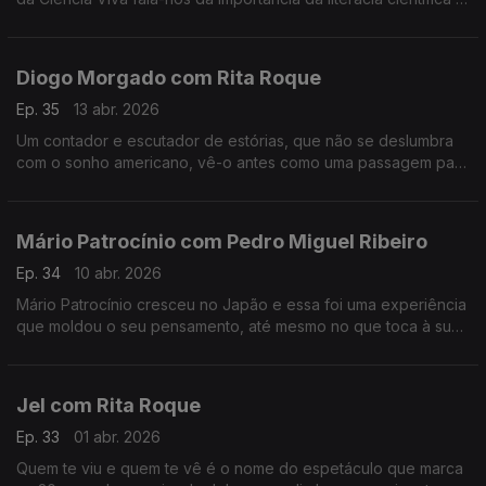
da participação pública na ciência, entre outros assuntos.
Diogo Morgado com Rita Roque
Ep. 35
13 abr. 2026
Um contador e escutador de estórias, que não se deslumbra
com o sonho americano, vê-o antes como uma passagem para
a margem do esclarecimento. É um dos mais reconhecidos
atores, mas continua sem saber lidar com o elogio.
Mário Patrocínio com Pedro Miguel Ribeiro
Ep. 34
10 abr. 2026
Mário Patrocínio cresceu no Japão e essa foi uma experiência
que moldou o seu pensamento, até mesmo no que toca à sua
profissão como realizador.
Jel com Rita Roque
Ep. 33
01 abr. 2026
Quem te viu e quem te vê é o nome do espetáculo que marca