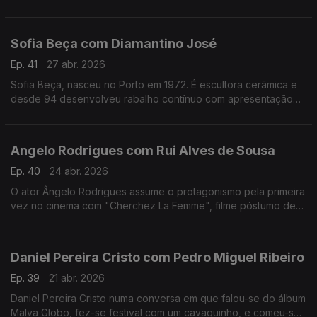
apaixonado pela música.Formado em arquitetura,costuma
fazer uma viagem sozinho antes de gravar um disco
Sofia Beça com Diamantino José
Ep. 41
27 abr. 2026
Sofia Beça, nasceu no Porto em 1972. É escultora cerâmica e
desde 94 desenvolveu rabalho contínuo com apresentação
regular em exposições individuais e coletivas, em Portugal e
no estrangeiro.
Angelo Rodrigues com Rui Alves de Sousa
Ep. 40
24 abr. 2026
O ator Ângelo Rodrigues assume o protagonismo pela primeira
vez no cinema com "Cherchez La Femme", filme póstumo de
António da Cunha Telles que se inspira n'"A Confissão de
Lúcio" de Mário de Sá-Carneiro.
Daniel Pereira Cristo com Pedro Miguel Ribeiro
Ep. 39
21 abr. 2026
Daniel Pereira Cristo numa conversa em que falou-se do álbum
Malva Globo, fez-se festival com um cavaquinho, e comeu-se