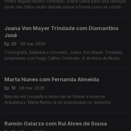
Pedro Miguel Ribeiro convidou Joana Gama para uma refeição
onde não faltou muito debate sobre a forma como se constrói
um espetáculo de Stand-up Comedy.
Joana Von Mayer Trindade com Diamantino
José
Ep. 20
09 mar. 2026
Coreógrafa, Bailarina e Docente, Joana Von Mayer Trindade,
juntamente com Hugo Calhim Cristóvão, é diretora da Nuisis
ZoBoP – Companhia de dança contemporânea sediada no
Porto desde 2004.
Marta Nunes com Fernanda Almeida
Ep. 19
06 mar. 2026
Nasceu em Lousada e antes de se formar e exercer
Arquitetura, Marta Nunes já se expressava no desenho.
Hoje vive finalmente da ilustração que se revela por linhas
delicadas e simple
Ramón Galarza com Rui Alves de Sousa