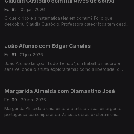
Cláudia Custódio com Rui Alves de Sousa
Ep. 62
02 jun. 2026
O que o riso e a matemática têm em comum? Foi o que
descobriu Cláudia Custódio. Professora catedrática tem desde
sempre um fascínio pela área do humor, e decidiu pôr mãos à
obra e juntar isso à matemática.
João Afonso com Edgar Canelas
Ep. 61
01 jun. 2026
João Afonso lançou “Todo Tempo”, um trabalho maduro e
sensível onde o artista explora temas como a liberdade, o
amor e a saudade, cruzando influências da música portuguesa
com memórias das suas origens moçambicanas.
Margarida Almeida com Diamantino José
Ep. 60
29 mai. 2026
Margarida Almeida é uma pintora e artista visual emergente
portuguesa contemporânea. As suas obras exploram uma
"pintura que sangra e respira", caracterizada por cores fortes
e traços expressivos.