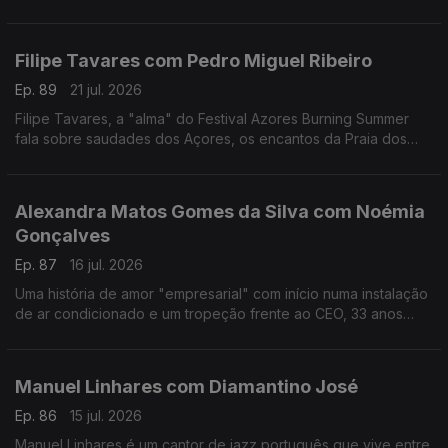
reivindicativa, assertiva, sensível, curiosa, é a vencedora
deste ano do Prémio Mário Mesquita.
Filipe Tavares com Pedro Miguel Ribeiro
Ep. 89
21 jul. 2026
Filipe Tavares, a "alma" do Festival Azores Burning Summer
fala sobre saudades dos Açores, os encantos da Praia dos
Moínhos e do Porto Formoso, cultura, atlântico, e o Festival
Azores Burning Summer.
Alexandra Matos Gomes da Silva com Noémia
Gonçalves
Ep. 87
16 jul. 2026
Uma história de amor "empresarial" com início numa instalação
de ar condicionado e um tropeção frente ao CEO, 33 anos
mais velho, da Couto. Alexandra Matos Gomes da Silva é a
empresária que mudou tudo por amor.
Manuel Linhares com Diamantino José
Ep. 86
15 jul. 2026
Manuel Linhares é um cantor de jazz português que vive entre