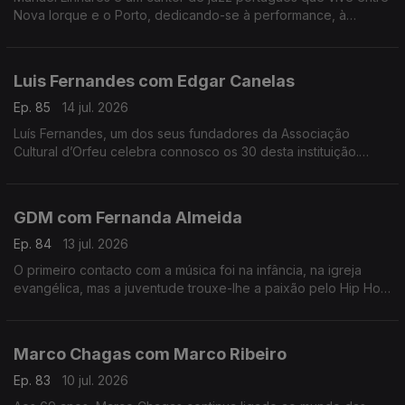
Nova Iorque e o Porto, dedicando-se à performance, à
composição e ao ensino. Trabalhou e estudou com grandes
músicos internacionais.
Luis Fernandes com Edgar Canelas
Ep. 85
14 jul. 2026
Luís Fernandes, um dos seus fundadores da Associação
Cultural d’Orfeu celebra connosco os 30 desta instituição.
Nesta mesa também se contam histórias de viagens por muitas
e variadas artes.
GDM com Fernanda Almeida
Ep. 84
13 jul. 2026
O primeiro contacto com a música foi na infância, na igreja
evangélica, mas a juventude trouxe-lhe a paixão pelo Hip Hop
onde é conhecido pela alcunha GDM “Gangster do Mato”.
Marco Chagas com Marco Ribeiro
Ep. 83
10 jul. 2026