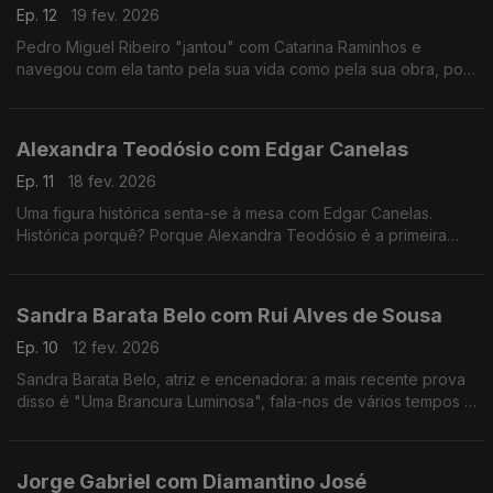
Ep. 12
19 fev. 2026
Pedro Miguel Ribeiro "jantou" com Catarina Raminhos e
navegou com ela tanto pela sua vida como pela sua obra, pois
ambas se misturam sempre. Conheça melhor esta "eterna
jovem" de 14 anos.
Alexandra Teodósio com Edgar Canelas
Ep. 11
18 fev. 2026
Uma figura histórica senta-se à mesa com Edgar Canelas.
Histórica porquê? Porque Alexandra Teodósio é a primeira
mulher a ser eleita como Reitora da Universidade do Algarve.
Sandra Barata Belo com Rui Alves de Sousa
Ep. 10
12 fev. 2026
Sandra Barata Belo, atriz e encenadora: a mais recente prova
disso é "Uma Brancura Luminosa", fala-nos de vários tempos e
memórias de uma artista que desde cedo quis ser
independente.
Jorge Gabriel com Diamantino José