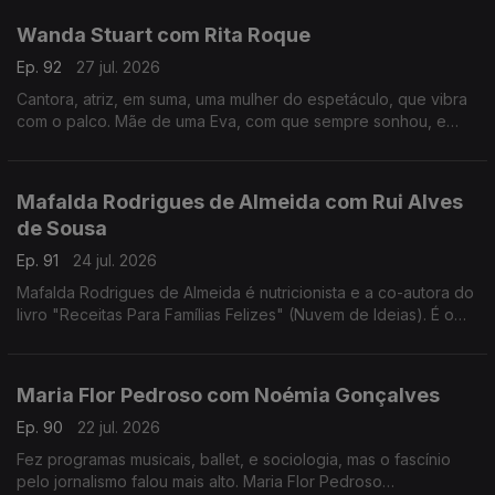
Wanda Stuart com Rita Roque
Ep. 92
27 jul. 2026
Cantora, atriz, em suma, uma mulher do espetáculo, que vibra
com o palco. Mãe de uma Eva, com que sempre sonhou, e
dona de uma vida bem vivida. Wanda Stuart, a mulher que leva
tudo à frente, também gosta do sossego.
Mafalda Rodrigues de Almeida com Rui Alves
de Sousa
Ep. 91
24 jul. 2026
Mafalda Rodrigues de Almeida é nutricionista e a co-autora do
livro "Receitas Para Famílias Felizes" (Nuvem de Ideias). É o
mote para um jantar com Rui Alves de Sousa sobre a nossa
relação com os alimentos em família.
Maria Flor Pedroso com Noémia Gonçalves
Ep. 90
22 jul. 2026
Fez programas musicais, ballet, e sociologia, mas o fascínio
pelo jornalismo falou mais alto. Maria Flor Pedroso