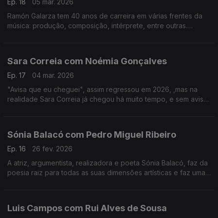
Ep. 18
05 mar. 2026
Ramón Galarza tem 40 anos de carreira em várias frentes da
música: produção, composição, intérprete, entre outras.
Trabalhou com a maioria dos músicos portugueses... e revela
algumas surpresas.
Sara Correia com Noémia Gonçalves
Ep. 17
04 mar. 2026
"Avisa que eu cheguei", assim regressou em 2026, ,mas na
realidade Sara Correia já chegou há muito tempo, e sem aviso
conquistou os portugueses.O fado é a sua vida, a sua tábua
de salvação, o seu tudo!
Sónia Balacó com Pedro Miguel Ribeiro
Ep. 16
26 fev. 2026
A atriz, argumentista, realizadora e poeta Sónia Balacó, faz da
poesia raiz para todas as suas dimensões artísticas e faz uma
viagem por várias artes ao sabor de versos e, também, de
gastronomia típica portuguesa.
Luis Campos com Rui Alves de Sousa