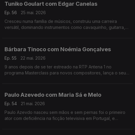
Tuniko Goulart com Edgar Canelas
Ep. 56
25 mai. 2026
Cresceu numa família de músicos, construiu uma carreira
versátil, dominando instrumentos como cavaquinho, guitarra,
violão e baixo,. Tuniko Goulart é um músico brasileiro radicado
no Algarve há mais de 20 anos.
Bárbara Tinoco com Noémia Gonçalves
Ep. 55
22 mai. 2026
9 anos depois de se ter estreado na RTP Antena 1 no
programa Masterclass para novos compositores, lança o seu
3º albúm, uma história dedicada à filha.No Mesa Para Dois
Bárbara Tinoco faz o balanço a estes anos.
Paulo Azevedo com Maria Sá e Melo
Ep. 54
21 mai. 2026
Paulo Azevdo nasceu sem mãos e sem pernas foi o primeiro
ator com deficiência na ficção televisiva em Portugal, e
continua a seguir o seu caminho no Teatro e também nas
palestras.