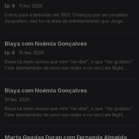
Ep. 9
11 fev. 2026
Entrou para a televisão em 1993. Começou por ser jornalista
desportivo, mas foi na área do entretenimento que Jorge
Gabriel ganhou mais notoriedade, chegando mesmo a ganhar
o globo de ouro em 2004.
Blaya com Noémia Gonçalves
Ep. 8
10 fev. 2026
Blaya há muito avisou que vem "na vibe", e que "faz gostoso".
Falar abertamente de sexo nas redes e no seu Late Night,
colocou-a no olho do furacão das polémicas, das quais anda a
tentar resguardar-se nos últimos tempos.
Blaya com Noémia Gonçalves
10 fev. 2026
Blaya há muito avisou que vem "na vibe", e que "faz gostoso".
Falar abertamente de sexo nas redes e no seu Late Night,
colocou-a no olho do furacão das polémicas, das quais anda a
tentar resguardar-se nos últimos tempos.
Marta Geadas Duran com Fernanda Almeida