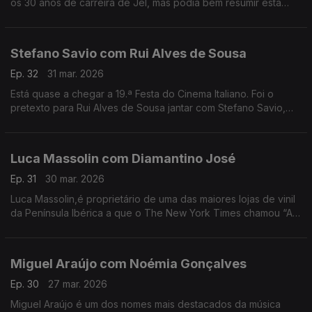
os 30 anos de carreira de Jel, mas podia bem resumir esta
conversa com o comediante que deu e dá vida a
personagens inesquecíveis.
Stefano Savio com Rui Alves de Sousa
Ep. 32
31 mar. 2026
Está quase a chegar a 19.ª Festa do Cinema Italiano. Foi o
pretexto para Rui Alves de Sousa jantar com Stefano Savio,
director artístico do festival, que vive há 20 anos em Portugal.
Luca Massolin com Diamantino José
Ep. 31
30 mar. 2026
Luca Massolin,é proprietário de uma das maiores lojas de vinil
da Península Ibérica a que o The New York Times chamou “A
Meca dos colecionadores de vinil”.
Miguel Araújo com Noémia Gonçalves
Ep. 30
27 mar. 2026
Miguel Araújo é um dos nomes mais destacados da música