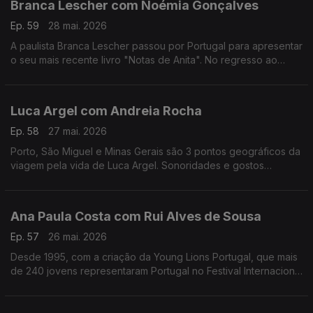
Branca Lescher com Noémia Gonçalves
Ep. 59
28 mai. 2026
A paulista Branca Lescher passou por Portugal para apresentar
o seu mais recente livro "Notas de Anita". No regresso ao
nosso país uma conversa que nos leva da infãncia em plena
ditadura militar aos dias de hoje.
Luca Argel com Andreia Rocha
Ep. 58
27 mai. 2026
Porto, São Miguel e Minas Gerais são 3 pontos geográficos da
viagem pela vida de Luca Argel. Sonoridades e gostos
gastronómicos de um carioca que se apaixonou pela Invicta e
a poesia portuguesa.
Ana Paula Costa com Rui Alves de Sousa
Ep. 57
26 mai. 2026
Desde 1995, com a criação da Young Lions Portugal, que mais
de 240 jovens representaram Portugal no Festival Internacional
de Criatividade em Cannes. Ana Paula Costa acompanha esta
história há 30 anos.