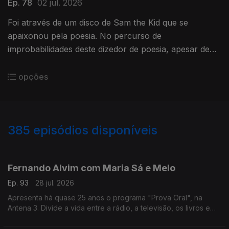
Ep. 78
02 jul. 2026
Foi através de um disco de Sam the Kid que se
apaixonou pela poesia. No percurso de
improbabilidades deste dizedor de poesia, apesar de
ter participado num talent show da tv, foi no Tik Tok
que se destacou.
opções
385
episódios disponíveis
941136
935425
931103
926456
919167
914053
908061
897326
890324
Fernando Alvim com Maria Sá e Melo
Ep. 93
28 jul. 2026
Apresenta há quase 25 anos o programa "Prova Oral", na
Antena 3. Divide a vida entre a rádio, a televisão, os livros e
também a música, uma das grandes paixões que lhe ocupa
largo tempo como DJ. Diz que sempre foi livre.