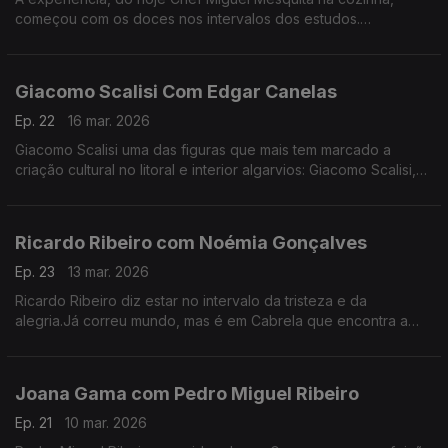
começou com os doces nos intervalos dos estudos.
Experiência a que regressou, anos depois de desistir da
carreira como engenheiro.
Giacomo Scalisi Com Edgar Canelas
Ep. 22
16 mar. 2026
Giacomo Scalisi uma das figuras que mais tem marcado a
criação cultural no litoral e interior algarvios: Giacomo Scalisi,
cofundador do projeto Lavrar o Mar – As Artes no Alto da
Serra.
Ricardo Ribeiro com Noémia Gonçalves
Ep. 23
13 mar. 2026
Ricardo Ribeiro diz estar no intervalo da tristeza e da
alegria.Já correu mundo, mas é em Cabrela que encontra a
paz.Desde muito jovem ia aos fados com a tia e tinha como
fonte de inspiração a sua mãe.
Joana Gama com Pedro Miguel Ribeiro
Ep. 21
10 mar. 2026