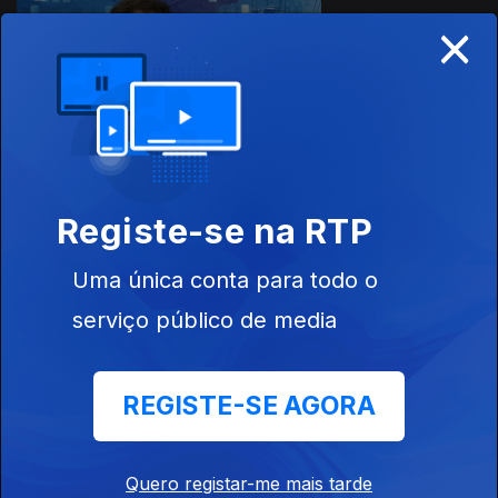
×
Ep. 13
10 fev. 2025
Menopausa
777079
Registe-se na RTP
Ep. 12
08 jul. 2024
Doença de
Uma única conta para todo o
Alzheimer
serviço público de media
REGISTE-SE AGORA
Ep. 11
17 jun. 2024
Cuidados de
Verão
Quero registar-me mais tarde