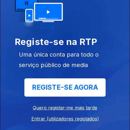
Edição I Sandra Pimenta
19 jul. 2026
Registe-se na RTP
Edição I Sandra Pimenta
18 jul. 2026
Uma única conta para todo o
serviço público de media
Edição | Saes Furtado
17 jul. 2026
REGISTE-SE AGORA
Edição | Saes Furtado
Quero registar-me mais tarde
16 jul. 2026
Entrar (utilizadores registados)