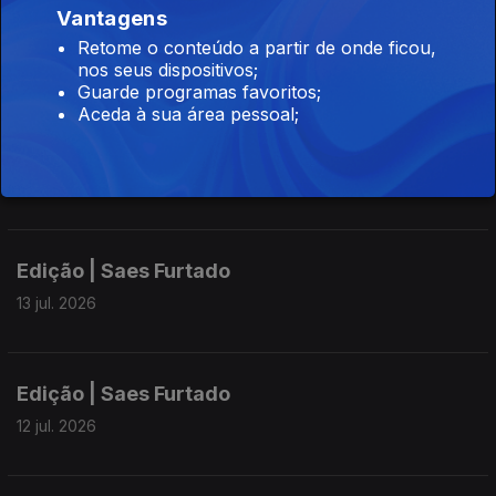
Vantagens
Edição | Saes Furtado
Retome o conteúdo a partir de onde ficou,
15 jul. 2026
nos seus dispositivos;
Guarde programas favoritos;
Aceda à sua área pessoal;
Edição | Saes Furtado
14 jul. 2026
Edição | Saes Furtado
13 jul. 2026
Edição | Saes Furtado
12 jul. 2026