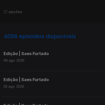
opções
4056
episódios disponíveis
945013
942300
939853
937245
934560
Edição | Saes Furtado
06 ago. 2026
Edição | Saes Furtado
05 ago. 2026