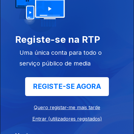
Edição | Saes Furtado
06 jul. 2026
Registe-se na RTP
Edição I Pedro Moreira
05 jul. 2026
Uma única conta para todo o
serviço público de media
Edição I Pedro Moreira
04 jul. 2026
REGISTE-SE AGORA
Edição | Saes Furtado
Quero registar-me mais tarde
03 jul. 2026
Entrar (utilizadores registados)