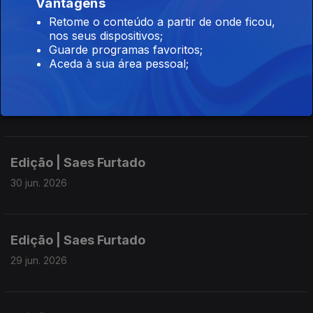
Vantagens
Edição | Saes Furtado
Retome o conteúdo a partir de onde ficou,
02 jul. 2026
nos seus dispositivos;
Guarde programas favoritos;
Aceda à sua área pessoal;
Edição | Saes Furtado
01 jul. 2026
Edição | Saes Furtado
30 jun. 2026
Edição | Saes Furtado
29 jun. 2026