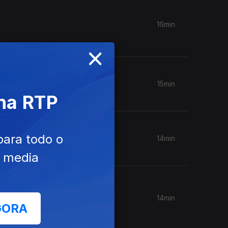
16min
×
15min
 na RTP
para todo o
14min
e media
14min
GORA