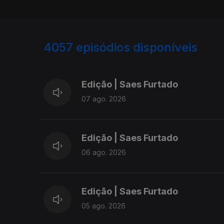
4057
episódios disponíveis
945109
942577
Edição | Saes Furtado
07 ago. 2026
Edição | Saes Furtado
06 ago. 2026
Edição | Saes Furtado
05 ago. 2026