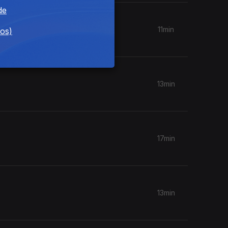
de
11min
dos)
13min
17min
13min