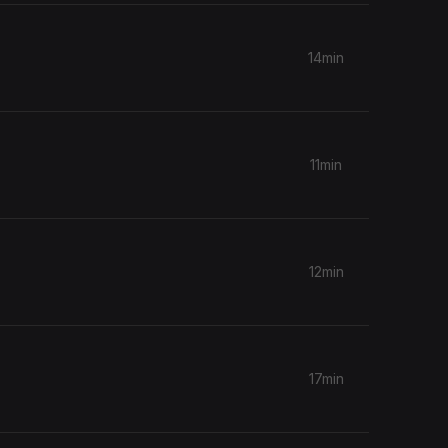
14min
11min
12min
17min