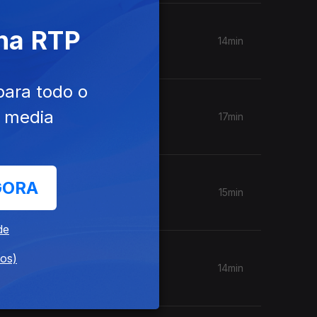
 na RTP
14min
para todo o
e media
17min
GORA
15min
de
dos)
14min