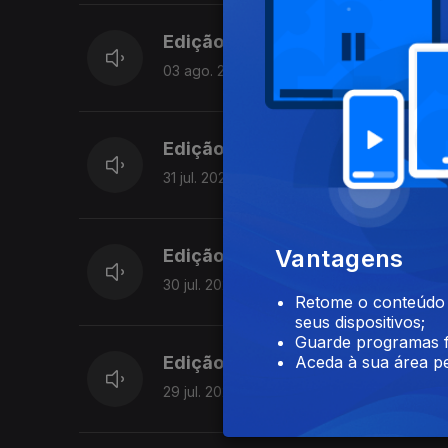
Edição | Lília Almeida
03 ago. 2026
Edição | Margarida Pereira
31 jul. 2026
Vantagens
Edição | Margarida Pereira
30 jul. 2026
Retome o conteúdo a
seus dispositivos;
Guarde programas f
Aceda à sua área pe
Edição I Margarida Pereira
29 jul. 2026