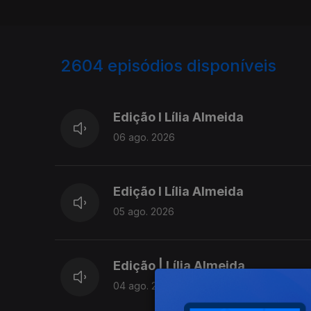
2604
episódios disponíveis
944153
940288
Edição I Lília Almeida
06 ago. 2026
Edição I Lília Almeida
05 ago. 2026
Edição | Lília Almeida
04 ago. 2026