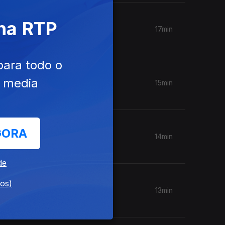
 na RTP
17min
para todo o
e media
15min
GORA
14min
de
dos)
13min