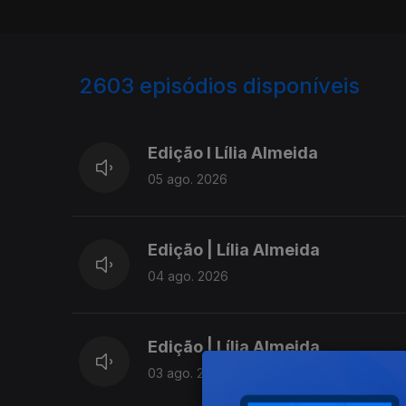
2603
episódios disponíveis
943925
940155
Edição I Lília Almeida
05 ago. 2026
Edição | Lília Almeida
04 ago. 2026
Edição | Lília Almeida
03 ago. 2026