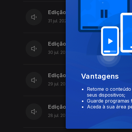
Edição | Margarida Pereira
31 jul. 2026
Edição | Margarida Pereira
30 jul. 2026
Vantagens
Edição I Margarida Pereira
29 jul. 2026
Retome o conteúdo a
seus dispositivos;
Guarde programas f
Aceda à sua área pe
Edição | Margarida Pereira
28 jul. 2026