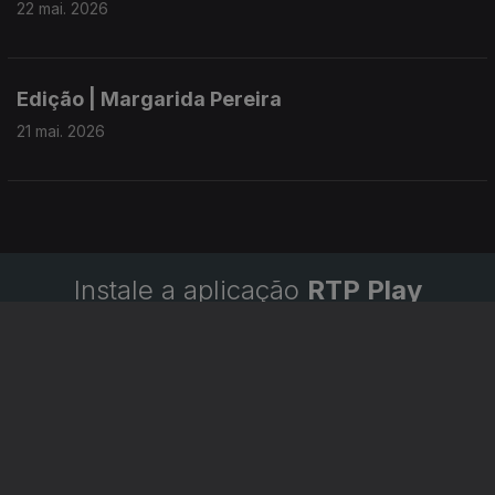
22 mai. 2026
Edição | Margarida Pereira
21 mai. 2026
Instale a aplicação
RTP Play
Disponível para iOS, Android, Apple TV, Android TV e
CarPlay