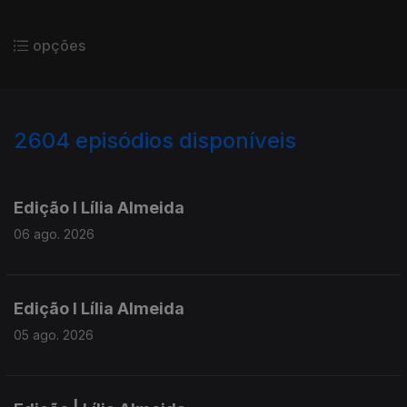
opções
2604
episódios disponíveis
944153
940288
935953
930873
Edição I Lília Almeida
06 ago. 2026
Edição I Lília Almeida
05 ago. 2026