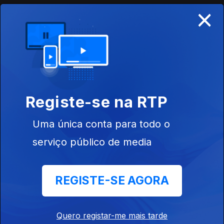
×
09 jul. 2026
Edição | Lília Almeida
08 jul. 2026
Registe-se na RTP
Edição | Lília Almeida
07 jul. 2026
Uma única conta para todo o
serviço público de media
Edição | Lília Almeida
06 jul. 2026
REGISTE-SE AGORA
Edição I Lília Almeida
Quero registar-me mais tarde