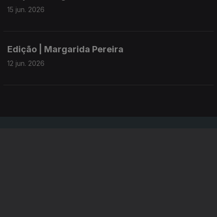
15 jun. 2026
Edição | Margarida Pereira
12 jun. 2026
Instale a aplicação
RTP Play
Disponível para iOS, Android, Apple TV, Android TV e
CarPlay