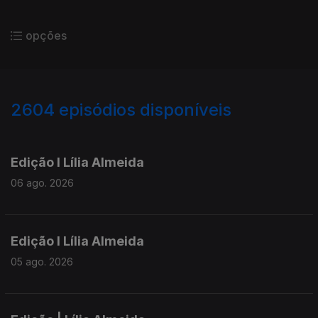
opções
2604
episódios disponíveis
944153
940288
935953
Edição I Lília Almeida
06 ago. 2026
Edição I Lília Almeida
05 ago. 2026