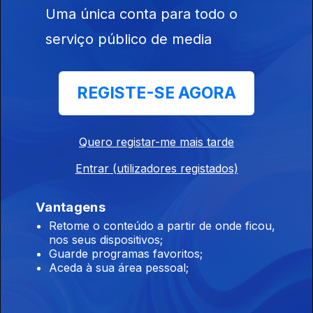
Uma única conta para todo o
15 jul. 2026
serviço público de media
Edição | Margarida Pereira
REGISTE-SE AGORA
14 jul. 2026
Quero registar-me mais tarde
Edição | Margarida Pereira
Entrar (utilizadores registados)
13 jul. 2026
Vantagens
Retome o conteúdo a partir de onde ficou,
Edição | Lília Almeida
nos seus dispositivos;
10 jul. 2026
Guarde programas favoritos;
Aceda à sua área pessoal;
Edição | Lília Almeida