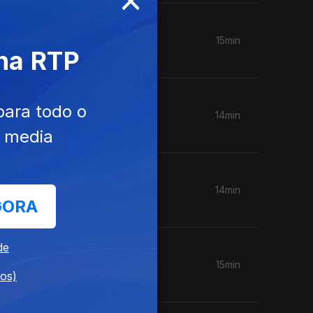
15min
 na RTP
para todo o
14min
e media
14min
GORA
de
15min
dos)