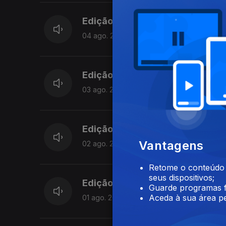
Edição | Saes Furtado
04 ago. 2026
Edição | Saes Furtado
03 ago. 2026
Edição I Sandra Pimenta
Vantagens
02 ago. 2026
Retome o conteúdo a
seus dispositivos;
Edição I Sandra Pimenta
Guarde programas f
Aceda à sua área pe
01 ago. 2026