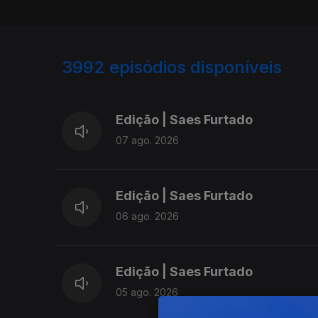
3992
episódios disponíveis
945168
942886
Edição | Saes Furtado
07 ago. 2026
Edição | Saes Furtado
06 ago. 2026
Edição | Saes Furtado
05 ago. 2026