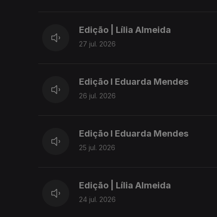
► Governo aprova caderno de encargos pa
► PS denuncia falta de respostas do Gove
Edição | Lília Almeida
Grande
27 jul. 2026
► Grupos Oriental e Central dos Açores es
Edição I Eduarda Mendes
26 jul. 2026
Edição I Eduarda Mendes
25 jul. 2026
Edição | Lília Almeida
24 jul. 2026