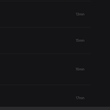
13min
15min
16min
17min