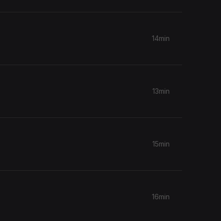
beira
14min
13min
15min
16min