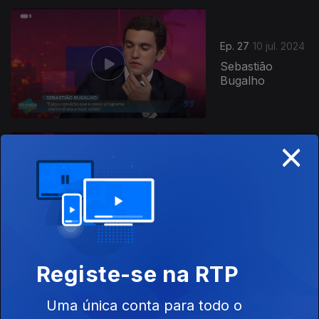
Ep. 27
10 jul. 2024
Sebastião
Bugalho
×
Ep. 26
03 jul. 2024
Pedro Nuno
Santos
Registe-se na RTP
Ep. 25
Uma única conta para todo o
27 jun. 2024