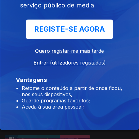
Isabel Rio Novo
serviço público de media
REGISTE-SE AGORA
Ep. 24
19 jun. 2024
Quero registar-me mais tarde
Vasco
Lourenço
Entrar (utilizadores registados)
Vantagens
Retome o conteúdo a partir de onde ficou,
nos seus dispositivos;
Ep. 23
12 jun. 2024
Guarde programas favoritos;
António Leitão
Aceda à sua área pessoal;
Amaro