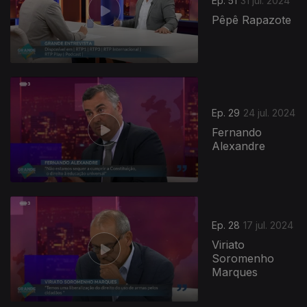
Ep. 51
31 jul. 2024
Pêpê Rapazote
784120
Ep. 29
24 jul. 2024
Fernando
Alexandre
Ep. 28
17 jul. 2024
Viriato
Soromenho
Marques