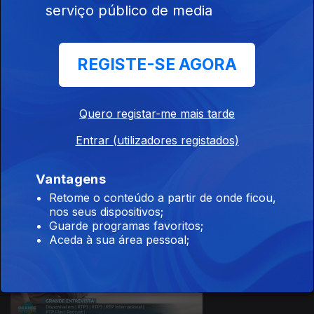
Ep. 50
serviço público de media
14 ago. 2024
Diogo Rocha
REGISTE-SE AGORA
Quero registar-me mais tarde
Ep. 30
Entrar (utilizadores registados)
07 ago. 2024
Jorge Palma
Vantagens
Retome o conteúdo a partir de onde ficou,
nos seus dispositivos;
Guarde programas favoritos;
Aceda à sua área pessoal;
Ep. 51
31 jul. 2024
Pêpê Rapazote