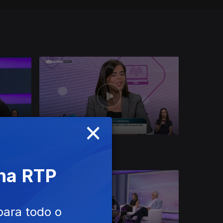
×
Ep. 14
06 nov. 2024
 na RTP
para todo o