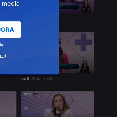
e media
Ep. 10
12 jun. 2024
GORA
de
dos)
Ep. 6
03 abr. 2024