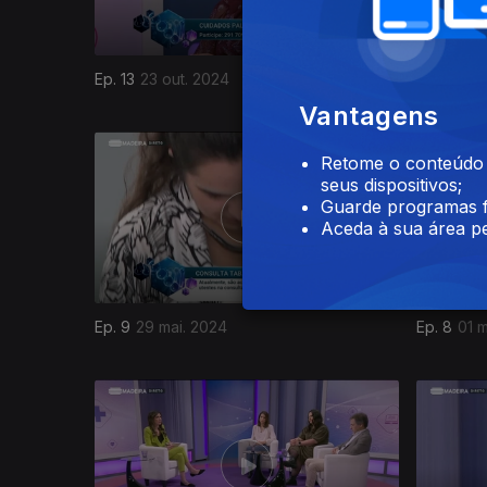
Ep. 13
23 out. 2024
Ep. 12
09 
Vantagens
759470
Retome o conteúdo a
seus dispositivos;
Guarde programas f
Aceda à sua área pe
Ep. 9
29 mai. 2024
Ep. 8
01 m