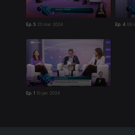
Ep. 5
20 mar. 2024
Ep. 4
06 
740386
Ep. 1
10 jan. 2024