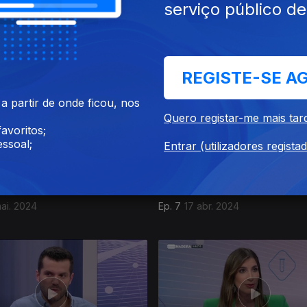
serviço público d
out. 2024
Ep. 11
26 jun. 2024
REGISTE-SE A
 partir de onde ficou, nos
Quero registar-me mais tar
avoritos;
ssoal;
Entrar (utilizadores regista
ai. 2024
Ep. 7
17 abr. 2024