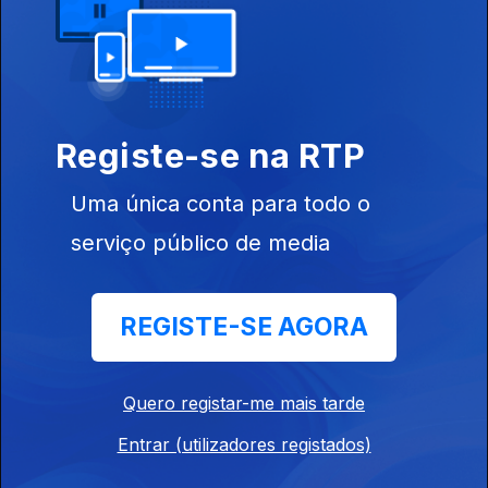
Ep. 7
30 mai. 2024
Registe-se na RTP
Uma única conta para todo o
serviço público de media
Ep. 6
18 abr. 2024
REGISTE-SE AGORA
Quero registar-me mais tarde
Entrar (utilizadores registados)