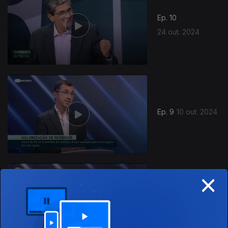
Ep. 10
24 out. 2024
Ep. 9
10 out. 2024
×
Ep. 8
20 jun. 2024