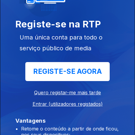
Registe-se na RTP
Ep. 7
30 mai. 2024
Uma única conta para todo o
serviço público de media
REGISTE-SE AGORA
Ep. 6
18 abr. 2024
Quero registar-me mais tarde
Entrar (utilizadores registados)
Vantagens
Retome o conteúdo a partir de onde ficou,
nos seus dispositivos;