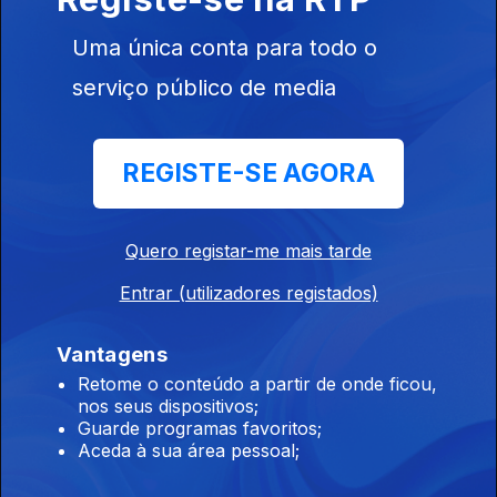
Ep. 7
23 mai. 2024
Uma única conta para todo o
Desporto
serviço público de media
Escolar
REGISTE-SE AGORA
770989
Ep. 6
22 mai. 2024
Quero registar-me mais tarde
Desporto
Escolar
Entrar (utilizadores registados)
Vantagens
Retome o conteúdo a partir de onde ficou,
nos seus dispositivos;
Ep. 5
21 mai. 2024
Guarde programas favoritos;
Aceda à sua área pessoal;
Desporto
Escolar