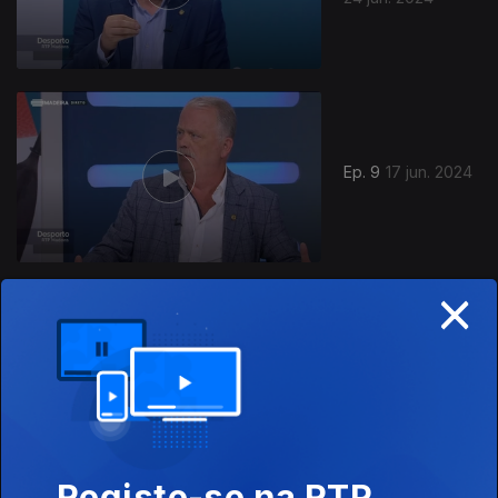
Ep. 9
17 jun. 2024
×
Ep. 8
24 mai. 2024
Desporto
Escolar
Registe-se na RTP