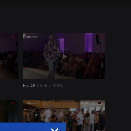
Ep. 46
08 dez. 2024
×