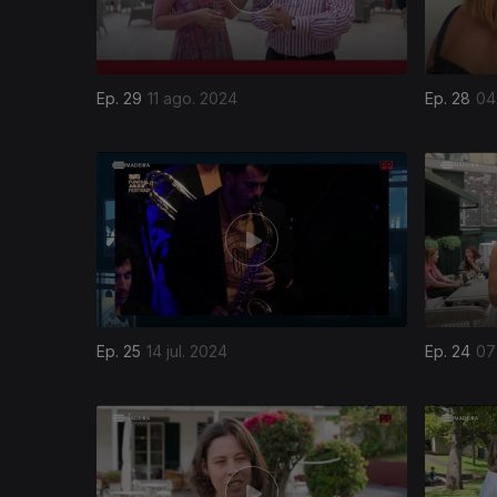
Ep. 29
11 ago. 2024
Ep. 28
04
Ep. 25
14 jul. 2024
Ep. 24
07