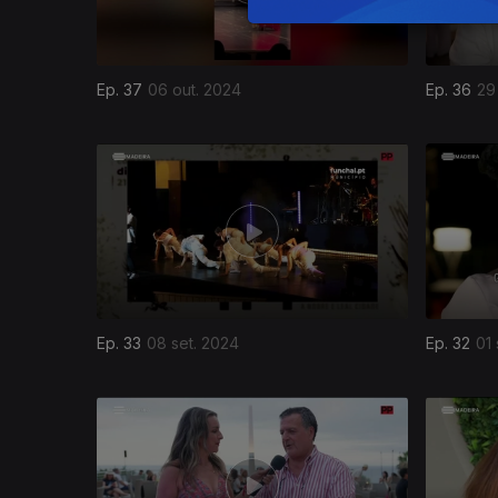
Ep. 37
06 out. 2024
Ep. 36
29
Ep. 33
08 set. 2024
Ep. 32
01 
784810