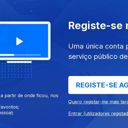
 nov. 2024
Ep. 43
17 nov. 2024
Registe-se
Uma única conta 
serviço público d
REGISTE-SE A
 out. 2024
Ep. 39
20 out. 2024
 partir de onde ficou, nos
Quero registar-me mais tar
avoritos;
ssoal;
Entrar (utilizadores regista