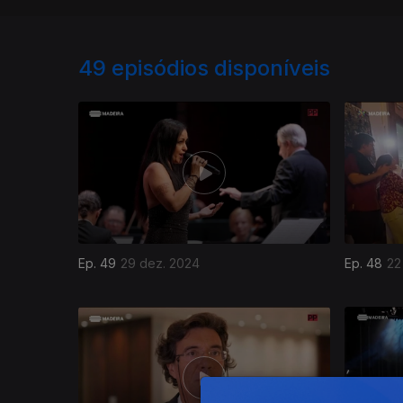
49
episódios disponíveis
Ep. 49
29 dez. 2024
Ep. 48
22