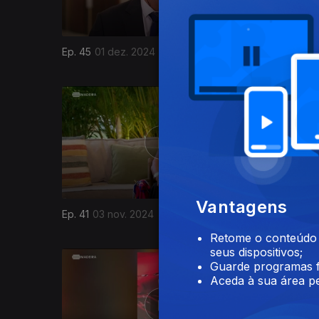
Ep. 45
01 dez. 2024
Ep. 44
24
800983
Vantagens
Ep. 41
03 nov. 2024
Ep. 40
27
Retome o conteúdo a
seus dispositivos;
Guarde programas f
Aceda à sua área pe