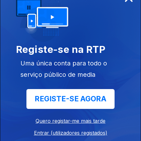
Registe-se na RTP
Ep. 24
07 jul. 2024
Uma única conta para todo o
serviço público de media
REGISTE-SE AGORA
Ep. 23
30 jun. 2024
Quero registar-me mais tarde
Entrar (utilizadores registados)