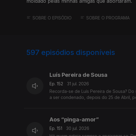
moldado pelas minhas amigas que abortaram.
SOBRE O EPISÓDIO
SOBRE O PROGRAMA
597
episódios disponíveis
942692
938383
935488
Luís Pereira de Sousa
Ep. 152
31 jul. 2026
Recorda-se de Luís Pereira de Sousa? Do 
a ser condenado, depois do 25 de Abril, p
Aos “pinga-amor”
Ep. 151
30 jul. 2026
Há quem esteja sempre a apaixonar-se. D