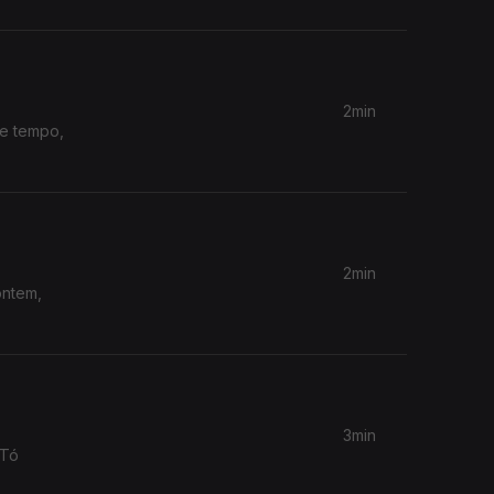
2min
te tempo,
2min
ontem,
3min
 Tó