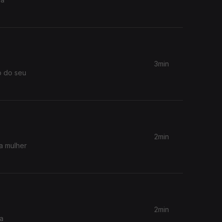
3min
o do seu
2min
a mulher
2min
 a