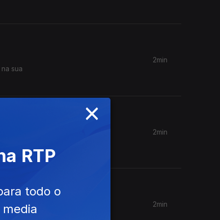
2min
 na sua
×
2min
vou. Aura
 na RTP
para todo o
2min
e media
 nossa