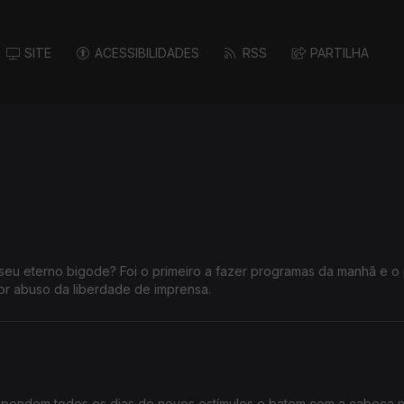
SITE
ACESSIBILIDADES
RSS
PARTILHA
seu eterno bigode? Foi o primeiro a fazer programas da manhã e o 
or abuso da liberdade de imprensa.
ependem todos os dias de novos estímulos e batem com a cabeça 