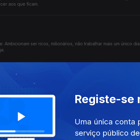
cer aos que ficam.
. Ambicionam ser ricos, milionários, não trabalhar mais um único dia
je.
as não têm segredos
 papas não têm segredos. Pelo menos os últimos quatro com quem pri
Registe-se
 do Dia de hoje.
Uma única conta 
serviço público d
de vontade de cada um. Se fosse fácil mudarmos de vida quando a