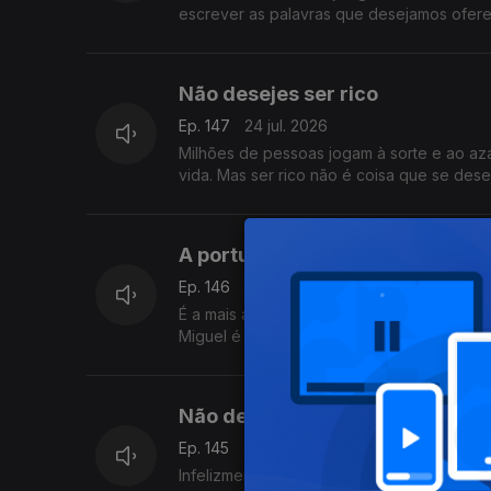
escrever as palavras que desejamos ofere
Não desejes ser rico
Ep. 147
24 jul. 2026
Milhões de pessoas jogam à sorte e ao azar
vida. Mas ser rico não é coisa que se dese
A portuguesa para quem os pap
Ep. 146
23 jul. 2026
É a mais antiga vaticanista e para ela os
Miguel é a personagem principal do Postal
Não depende tudo de ti
Ep. 145
22 jul. 2026
Infelizmente, nem tudo depende da força 