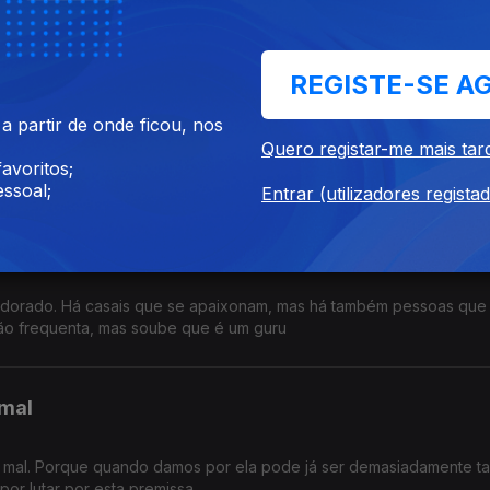
im vale a pena acreditar.
REGISTE-SE A
 partir de onde ficou, nos
. E nunca mais os perdeu de vista. São dois poderosos talentos, 
Quero registar-me mais tar
a e aplausos.
avoritos;
ssoal;
Entrar (utilizadores regista
eldorado. Há casais que se apaixonam, mas há também pessoas que
não frequenta, mas soube que é um guru
 mal
 mal. Porque quando damos por ela pode já ser demasiadamente ta
por lutar por esta premissa.