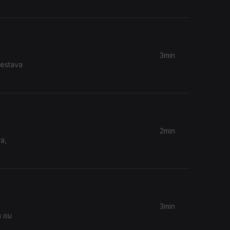
3min
 estava
2min
a,
3min
a ou