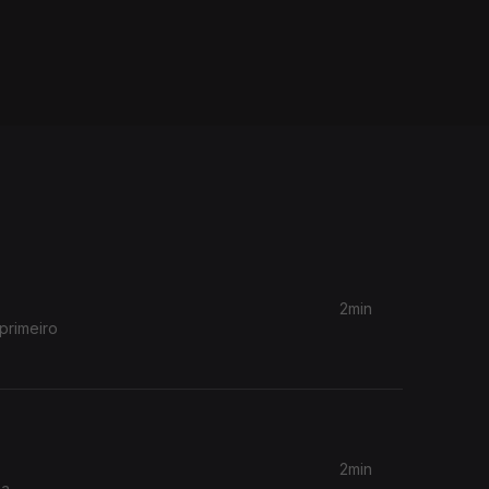
2min
primeiro
2min
na