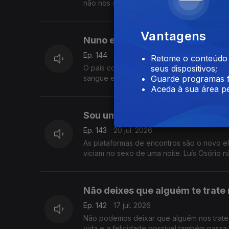
não nos serve, todos o faríamos. Ainda ass
Vantagens
Nuno e Henrique
Ep. 144
21 jul. 2026
Retome o conteúdo a
O país conhece-os desde que eram crianças
seus dispositivos;
sangue e a sua história foi feita de tragédi
Guarde programas f
Aceda à sua área pe
Sou um guru do Tinder
Ep. 143
20 jul. 2026
As plataformas de encontros são o novo 
viciam no sexo de uma noite. Luís Osório 
Não deixes que alguém te trate
Ep. 142
17 jul. 2026
Não podemos deixar que alguém nos trate
vida e a felicidade possível também passa 