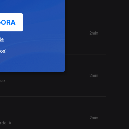
GORA
2min
irmãos de
de
dos)
2min
 se
2min
rde. A