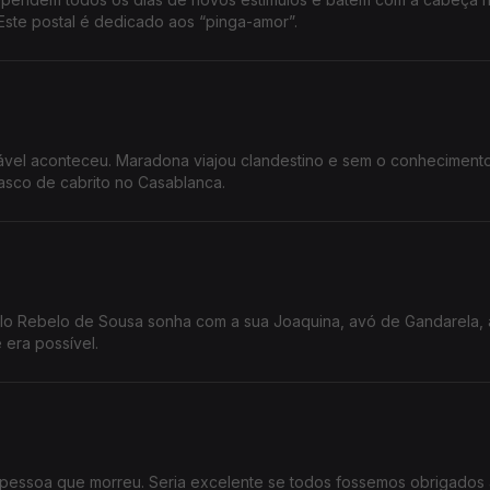
Este postal é dedicado aos “pinga-amor”.
sável aconteceu. Maradona viajou clandestino e sem o conheciment
asco de cabrito no Casablanca.
o Rebelo de Sousa sonha com a sua Joaquina, avó de Gandarela, 
 era possível.
a pessoa que morreu. Seria excelente se todos fossemos obrigados