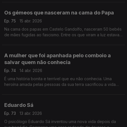
facto
Os gémeos que nasceram na cama do Papa
Ep. 75
15 abr. 2026
Na cama dos papas em Castelo Gandolfo, nasceram 50 bebés
de mães fugidas ao fascismo. Entre os que viram a luz estavam
Eugénio Pio e Pio Eugénio, gémeos que ficaram para a história
A mulher que foi apanhada pelo comboio a
salvar quem não conhecia
Ep. 74
14 abr. 2026
É uma história bonita e terrível que eu não conhecia. Uma
heroína amada pelas pessoas da sua terra sacrificou a vida
para salvar uma outra mulher de ser esmagada por um
comboio
Eduardo Sá
Ep. 73
13 abr. 2026
O psicólogo Eduardo Sá inventou uma nova vida depois da