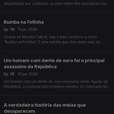
atropelados por comboios ou pelo metro têm auriculares nos
ouvidos. Mas a morte não é o único perigo
Bumba na Fofinha
Ep. 116
11 jun. 2026
Chama-se Mariana Cabral, mas o país conhece-a como
“Bumba na Fofinha”. É uma estrela que vive muito mais da
sombra do que das luzes, mas da sua imperfeição fez nascer
um mundo novo
Um homem com dente de ouro foi o principal
assassino da República
Ep. 115
10 jun. 2026
Um homem com um dente de ouro executou várias figuras da
República, a começar pelo primeiro-ministro. Os historiadores
chamaram a “Noite Sangrenta” a essa madrugada de 1921
A verdadeira história das meias que
desaparecem