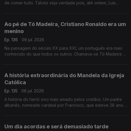
de comer tudo. Talvez seja verdade pois, até ontem, Luís
Osório detestava iscas. Adorou comê-las, mas ficou confuso e
perturbado.
Ao pé de Tó Madeira, Cristiano Ronaldo era um
menino
Ep. 136
09 jul. 2026
Na passagem do século XX para XXI, um português era mais
conhecido do que todos os outros. Chamava-se Tó Madeira e
o seu nome ainda é uma lenda nos cinco continentes.
A história extraordinária do Mandela da Igreja
Católica
Ep. 135
08 jul. 2026
A história do herói vivo mais amado pelos cristãos. Um padre
albanês, nomeado cardeal por Francisco, que esteve 28 anos
preso e foi barbaramente torturado pelo regime albanês.
Um dia acordas e será demasiado tarde