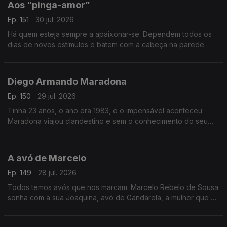
Aos “pinga-amor”
Ep. 151
30 jul. 2026
Há quem esteja sempre a apaixonar-se. Dependem todos os
dias de novos estímulos e batem com a cabeça na parede
quando são tocados pela solidão. Este postal é dedicado aos
“pinga-amor”.
Diego Armando Maradona
Ep. 150
29 jul. 2026
Tinha 23 anos, o ano era 1983, e o impensável aconteceu.
Maradona viajou clandestino e sem o conhecimento do seu
clube e acabou em Viseu a jantar um churrasco de cabrito no
Casablanca.
A avó de Marcelo
Ep. 149
28 jul. 2026
Todos temos avós que nos marcam. Marcelo Rebelo de Sousa
sonha com a sua Joaquina, avó de Gandarela, a mulher que o
obrigou a descobrir que a felicidade era possível.