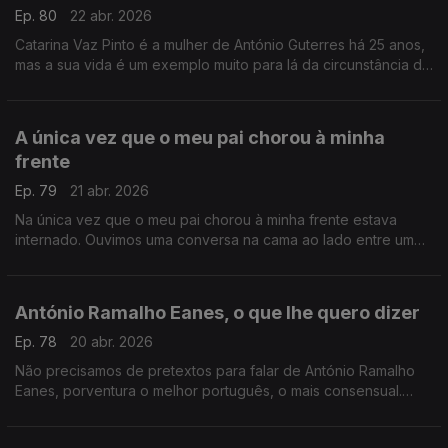
Ep. 80
22 abr. 2026
Catarina Vaz Pinto é a mulher de António Guterres há 25 anos,
mas a sua vida é um exemplo muito para lá da circunstância de
uma relação com um dos homens mais mediáticos do mundo .
A única vez que o meu pai chorou à minha
frente
Ep. 79
21 abr. 2026
Na única vez que o meu pai chorou à minha frente estava
internado. Ouvimos uma conversa na cama ao lado entre um
filho e uma mãe. Recordo-a hoje, para que também possas
chorar.
António Ramalho Eanes, o que lhe quero dizer
Ep. 78
20 abr. 2026
Não precisamos de pretextos para falar de António Ramalho
Eanes, porventura o melhor português, o mais consensual.
Escrevo hoje o postal com tudo o que lhe quero dizer.