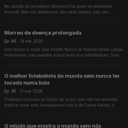
No mundo do jornalismo televisivo há quem se mantenha
invisível. Não nos lembramos dos seus nomes, mas são
essenciais, guardam a essência da profissão e a sua coragem
é lendária
Morreu de doença prolongada
Ep. 96
14 mai. 2026
Este tempo é cruel, mas infantil. Nunca se fizeram tantas coisas
inomináveis, mas também nunca tanto nos infantilizaram. Somos
crianças num recreio de escola primária, talvez seja altura de
crescer
O melhor futebolista do mundo sem nunca ter
tocado numa bola
Ep. 95
13 mai. 2026
Podemos procurar no fundo do poço, mas não há nenhuma
história como esta. Inesquecível vida a de Carlos Kaiser, o
melhor futebolista do mundo sem nunca ter tocado numa bola.
O miúdo que mostra o mundo sem nós