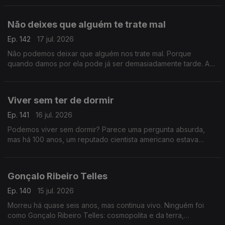
é um guru
Não deixes que alguém te trate mal
Ep. 142
17 jul. 2026
Não podemos deixar que alguém nos trate mal. Porque
quando damos por ela pode já ser demasiadamente tarde. A
vida e a felicidade possível também passa por lutar por esta
premissa.
Viver sem ter de dormir
Ep. 141
16 jul. 2026
Podemos viver sem dormir? Parece uma pergunta absurda,
mas há 100 anos, um reputado cientista americano estava
convencido de que sim. E o mundo parou para seguir a sua
experiência.
Gonçalo Ribeiro Telles
Ep. 140
15 jul. 2026
Morreu há quase seis anos, mas continua vivo. Ninguém foi
como Gonçalo Ribeiro Telles: cosmopolita e da terra,