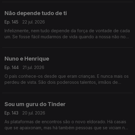
hoje.
Não depende tudo de ti
Ep. 145
22 jul. 2026
Infelizmente, nem tudo depende da força de vontade de cada
um. Se fosse fácil mudarmos de vida quando a nossa não nos
serve, todos o faríamos. Ainda assim vale a pena acreditar.
Nuno e Henrique
Ep. 144
21 jul. 2026
O país conhece-os desde que eram crianças. E nunca mais os
perdeu de vista. São dois poderosos talentos, irmãos de
sangue e a sua história foi feita de tragédia e aplausos.
Sou um guru do Tinder
Ep. 143
20 jul. 2026
As plataformas de encontros são o novo eldorado. Há casais
que se apaixonam, mas há também pessoas que se viciam no
sexo de uma noite. Luís Osório não frequenta, mas soube que