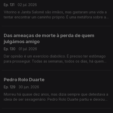
Ep. 131
02 jul. 2026
Vitorino e Janita Salomé são irmãos, mas gastaram uma vida a
tentar encontrar um caminho próprio. É uma metáfora sobre a
vida, por vezes temos de “matar” quem amamos para sermos
realmente livres.
Das ameaças de morte à perda de quem
julgámos amigo
Ep. 130
01 jul. 2026
Dar opinião é um exercício diabólico. É preciso ter estômago
para prosseguir. Todas as semanas, todos os dias, há quem
não goste. E há quem ameace, insulte e pressione. Espantoso
que haja tantos idiotas.
Pedro Rolo Duarte
Ep. 129
30 jun. 2026
Morreu há quase dez anos, mas dizia sempre que detestava a
ideia de ser sexagenário. Pedro Rolo Duarte partiu e deixou
um vazio por preencher… no país, jornalismo e na vida.