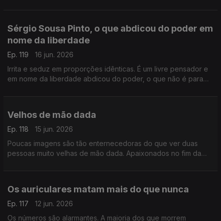
encerrar o Festival e aqui anuncia que convocará mortos e
vivos
Sérgio Sousa Pinto, o que abdicou do poder em
nome da liberdade
Ep. 119
16 jun. 2026
Irrita e seduz em proporções idênticas. É um livre pensador e
em nome da liberdade abdicou do poder, o que não é para
todos. Neste Postal do Dia o retrato de Sérgio Sousa Pinto
Velhos de mão dada
Ep. 118
15 jun. 2026
Poucas imagens são tão enternecedoras do que ver duas
pessoas muito velhas de mão dada. Apaixonados no fim da
vida. Apaixonados como se estivessem no princípio ou fossem
eternos
Os auriculares matam mais do que nunca
Ep. 117
12 jun. 2026
Os números são alarmantes. A maioria dos que morrem