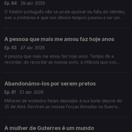
Ep. 84
28 abr. 2026
O futebol português não se pode queixar da falta de clientes,
mas o problema é que nos últimos tempos passou a ser um
produto caro. E por causa disso apareceu a pirataria que tem
vindo a retirar tanto dinheiro ao futebol
A pessoa que mais me amou faz hoje anos
Ep. 83
27 abr. 2026
A pessoa que mais me amou faz hoje anos. Tempo de a
recordar, de recordar as nossas avós, a infância que nos
escapou, a memória do que em nós nunca deixará de ser vida
.
Abandonámo-los por serem pretos
Ep. 81
23 abr. 2026
Milhares de soldados foram deixados à sua sorte depois do
25 de Abril. Serviram as nossas Forças Armadas na Guerra
Colonial, mas eram pretos e não tiveram lugar no avião de
regresso.
A mulher de Guterres é um mundo