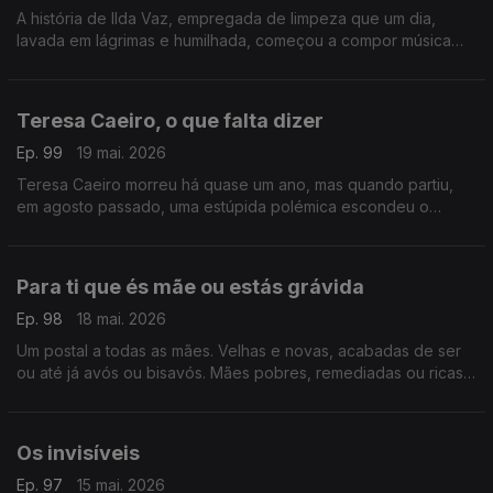
A história de Ilda Vaz, empregada de limpeza que um dia,
lavada em lágrimas e humilhada, começou a compor música
para fugir à tristeza. Vingou-se de todo o sofrimento, de toda
a perversidade
Teresa Caeiro, o que falta dizer
Ep. 99
19 mai. 2026
Teresa Caeiro morreu há quase um ano, mas quando partiu,
em agosto passado, uma estúpida polémica escondeu o
essencial. Talvez seja tempo de ser feita justiça a uma mulher
única
Para ti que és mãe ou estás grávida
Ep. 98
18 mai. 2026
Um postal a todas as mães. Velhas e novas, acabadas de ser
ou até já avós ou bisavós. Mães pobres, remediadas ou ricas.
Para ti, também. Para ti que foste mãe ou tens um bebé na
barriga
Os invisíveis
Ep. 97
15 mai. 2026