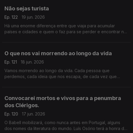
Não sejas turista
Ep. 122
19 jun. 2026
Há uma enorme diferença entre que viaja para acumular
países e cidades e quem o faz para se perder e encontrar nos
lugares que visita. Os primeiros são turistas, os segundos
viajantes
O que nos vai morrendo ao longo da vida
Ep. 121
18 jun. 2026
Vamos morrendo ao longo da vida. Cada pessoa que
perdemos, cada ideia que nos escapa, de cada vez que
acordamos de um sonho, morremos um bocadinho ou muito
Convocarei mortos e vivos para a penumbra
dos Clérigos.
Ep. 120
17 jun. 2026
O Babell mobilizará, como nunca antes em Portugal, alguns
dos nomes da literatura do mundo. Luís Osório terá a honra de