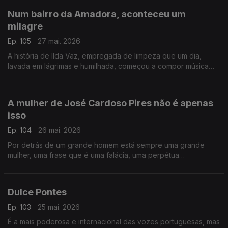
Num bairro da Amadora, aconteceu um
milagre
Ep. 105
27 mai. 2026
A história de Ilda Vaz, empregada de limpeza que um dia,
lavada em lágrimas e humilhada, começou a compor música
para fugir à tristeza. Vingou-se de todo o sofrimento, de toda
a perversidade
A mulher de José Cardoso Pires não é apenas
isso
Ep. 104
26 mai. 2026
Por detrás de um grande homem está sempre uma grande
mulher, uma frase que é uma falácia, uma perpétua
condenação à subalternidade. Contamos hoje a história de
Edite, a que nunca esteve atrás
Dulce Pontes
Ep. 103
25 mai. 2026
É a mais poderosa e internacional das vozes portuguesas, mas