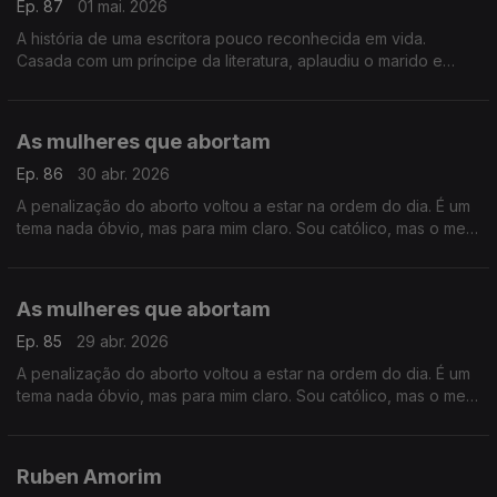
Ep. 87
01 mai. 2026
A história de uma escritora pouco reconhecida em vida.
Casada com um príncipe da literatura, aplaudiu o marido e
ficou na sua sombra, mas a morte ofereceu-lhe uma segunda
vida
As mulheres que abortam
Ep. 86
30 abr. 2026
A penalização do aborto voltou a estar na ordem do dia. É um
tema nada óbvio, mas para mim claro. Sou católico, mas o meu
pensamento foi moldado pelas minhas amigas que abortaram
As mulheres que abortam
Ep. 85
29 abr. 2026
A penalização do aborto voltou a estar na ordem do dia. É um
tema nada óbvio, mas para mim claro. Sou católico, mas o meu
pensamento foi moldado pelas minhas amigas que abortaram.
Ruben Amorim