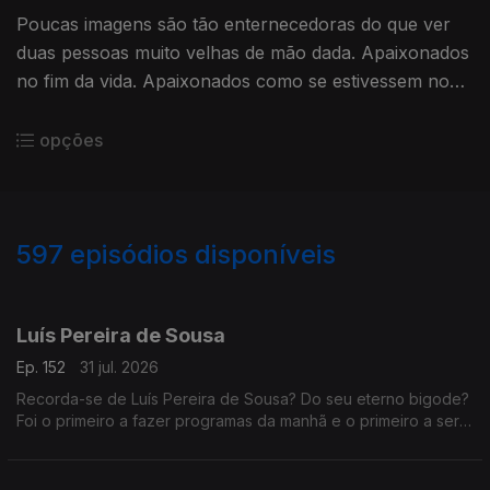
Poucas imagens são tão enternecedoras do que ver
duas pessoas muito velhas de mão dada. Apaixonados
no fim da vida. Apaixonados como se estivessem no
princípio ou fossem eternos
opções
597
episódios disponíveis
942692
938383
935488
931472
927698
923874
919705
916474
912651
Luís Pereira de Sousa
Ep. 152
31 jul. 2026
Recorda-se de Luís Pereira de Sousa? Do seu eterno bigode?
Foi o primeiro a fazer programas da manhã e o primeiro a ser
condenado, depois do 25 de Abril, por abuso da liberdade de
imprensa.