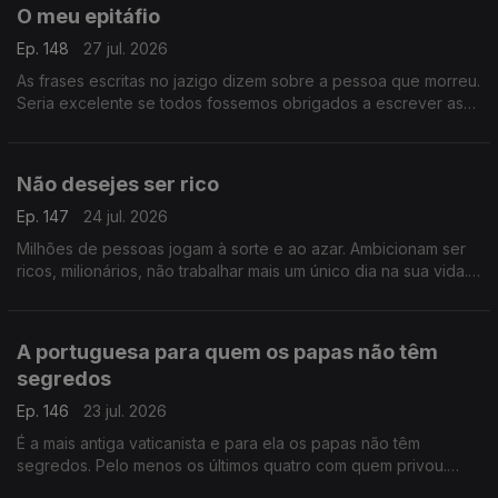
O meu epitáfio
Ep. 148
27 jul. 2026
As frases escritas no jazigo dizem sobre a pessoa que morreu.
Seria excelente se todos fossemos obrigados a escrever as
palavras que desejamos oferecer aos que ficam.
Não desejes ser rico
Ep. 147
24 jul. 2026
Milhões de pessoas jogam à sorte e ao azar. Ambicionam ser
ricos, milionários, não trabalhar mais um único dia na sua vida.
Mas ser rico não é coisa que se deseje.
A portuguesa para quem os papas não têm
segredos
Ep. 146
23 jul. 2026
É a mais antiga vaticanista e para ela os papas não têm
segredos. Pelo menos os últimos quatro com quem privou.
Aura Miguel é a personagem principal do Postal do Dia de