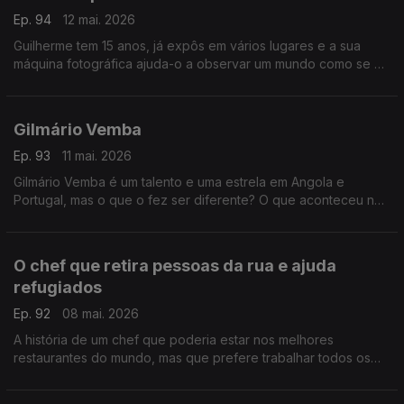
Ep. 94
12 mai. 2026
Guilherme tem 15 anos, já expôs em vários lugares e a sua
máquina fotográfica ajuda-o a observar um mundo como se o
ser humano não existisse. Desde os 11 que se embrenhou na
floresta.
Gilmário Vemba
Ep. 93
11 mai. 2026
Gilmário Vemba é um talento e uma estrela em Angola e
Portugal, mas o que o fez ser diferente? O que aconteceu na
sua vida de criança pobre no bairro de Sambizanga?
O chef que retira pessoas da rua e ajuda
refugiados
Ep. 92
08 mai. 2026
A história de um chef que poderia estar nos melhores
restaurantes do mundo, mas que prefere trabalhar todos os
dias para que o mundo seja um bocadinho melhor. Ele faz a
sua parte.