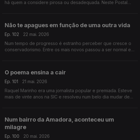
há quem a considere pirosa ou desadequada. Neste Postal
procuramos as razões para tal destempero quando se fala de
Dulce Pontes
Não te apagues em função de uma outra vida
Ep. 102
22 mai. 2026
Num tempo de progresso é estranho perceber que cresce o
conservadorismo. Entre os mais novos passou a ser normal e
até desejável controlar namorados e namoradas. Não é normal
O poema ensina a cair
Ep. 101
21 mai. 2026
Raquel Marinho era uma jornalista popular e premiada. Esteve
mais de vinte anos na SIC e resolveu num belo dia mudar de
vida. E teve uma ideia completamente maluca: dedicar-se a
divulgar poesia
Num bairro da Amadora, aconteceu um
milagre
Ep. 100
20 mai. 2026