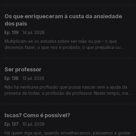
monárquico e republicano, privilegiado e do povo, um
verdadeiro senhor.
Os que enriqueceram à custa da ansiedade
dos pais
Ep. 139
14 jul. 2026
Multiplicam-se os estudos sobre ser mãe ou pai – o que
devemos fazer, o que nos é proibido, o que prejudica ou
beneficia os nossos filhos. Uma indústria da perfeição ou um
ridículo absoluto?
Ser professor
Ep. 138
13 jul. 2026
Não há nenhuma profissão que possa nascer sem a ajuda da
primeira de todas: a profissão de professor. Neste tempo, mais
do que nunca, ser professor pode ser a chave para um mundo
decente.
Iscas? Como é possível?
Ep. 137
10 jul. 2026
Há quem diga que, quando envelhecemos, passamos a gostar