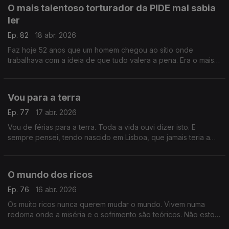
O mais talentoso torturador da PIDE mal sabia
ler
Ep. 82
18 abr. 2026
Faz hoje 52 anos que um homem chegou ao sítio onde
trabalhava com a ideia de que tudo valera a pena. Era o mais
respeitado torturador da PIDE embora mal soubesse ler
Vou para a terra
Ep. 77
17 abr. 2026
Vou de férias para a terra. Toda a vida ouvi dizer isto. E
sempre pensei, tendo nascido em Lisboa, que jamais teria a
possibilidade de dizer o mesmo do que talvez não saibam a
sorte que têm .
O mundo dos ricos
Ep. 76
16 abr. 2026
Os muito ricos nunca querem mudar o mundo. Vivem numa
redoma onde a miséria e o sofrimento são teóricos. Não estou
a dizer que seria diferente se fosse rico, estou a constatar um