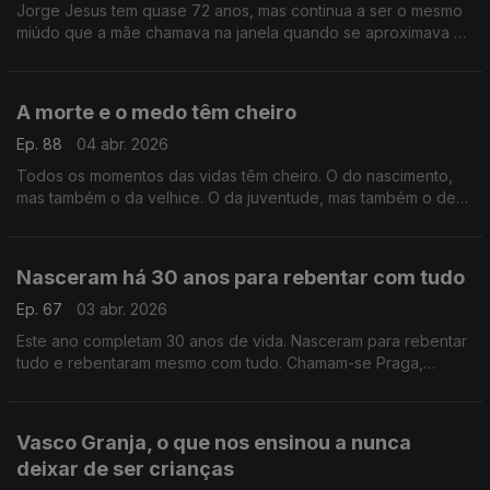
Jorge Jesus tem quase 72 anos, mas continua a ser o mesmo
miúdo que a mãe chamava na janela quando se aproximava a
hora do almoço. A mãe Elisa, a mulher da sua vida
A morte e o medo têm cheiro
Ep. 88
04 abr. 2026
Todos os momentos das vidas têm cheiro. O do nascimento,
mas também o da velhice. O da juventude, mas também o de
meia-idade. Há um cheiro para tudo, até para a proximidade
da morte.
Nasceram há 30 anos para rebentar com tudo
Ep. 67
03 abr. 2026
Este ano completam 30 anos de vida. Nasceram para rebentar
tudo e rebentaram mesmo com tudo. Chamam-se Praga,
Teatro Praga e hoje o Postal do Dia é para eles.
Vasco Granja, o que nos ensinou a nunca
deixar de ser crianças