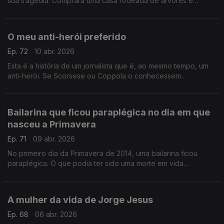
sua tragédia. Comprara uma casa rodeada de árvores e
silêncio, mas uma queda condenou-o a uma cadeira de rodas
O meu anti-herói preferido
Ep. 72
10 abr. 2026
Esta é a história de um jornalista que é, ao mesmo tempo, um
anti-herói. Se Scorsese ou Coppola o conhecessem
realizariam um filme sobre a sua vida. Chama-se José Plácido
Júnior
Bailarina que ficou paraplégica no dia em que
nasceu a Primavera
Ep. 71
09 abr. 2026
No primeiro dia da Primavera de 2014, uma bailarina ficou
paraplégica. O que podia ter sido uma morte em vida
transformou-se num ato revolucionário e artístico.
A mulher da vida de Jorge Jesus
Ep. 68
06 abr. 2026