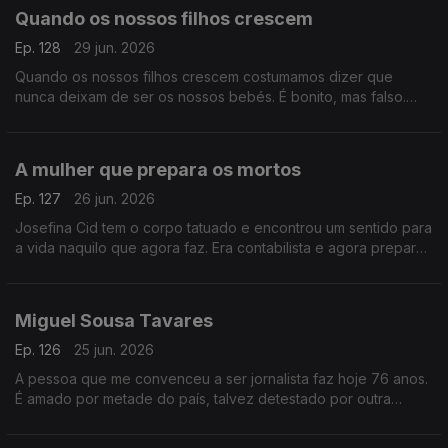
Quando os nossos filhos crescem
Ep. 128
29 jun. 2026
Quando os nossos filhos crescem costumamos dizer que
nunca deixam de ser os nossos bebés. É bonito, mas falso.
Porque eles, quando corre bem, tornam-se uma outra coisa.
A mulher que prepara os mortos
Ep. 127
26 jun. 2026
Josefina Cid tem o corpo tatuado e encontrou um sentido para
a vida naquilo que agora faz. Era contabilista e agora prepara
os mortos para a sua última despedida. É para ela o Postal do
Dia.
Miguel Sousa Tavares
Ep. 126
25 jun. 2026
A pessoa que me convenceu a ser jornalista faz hoje 76 anos.
É amado por metade do país, talvez detestado por outra
metade. Mas é único, radicalmente solitário, livre e indomável.