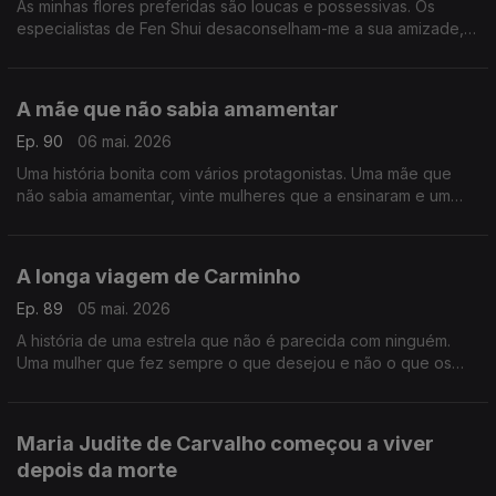
As minhas flores preferidas são loucas e possessivas. Os
especialistas de Fen Shui desaconselham-me a sua amizade,
mas eu insisto. Gosto delas exatamente como são.
A mãe que não sabia amamentar
Ep. 90
06 mai. 2026
Uma história bonita com vários protagonistas. Uma mãe que
não sabia amamentar, vinte mulheres que a ensinaram e um
filho que nasceu de uma relação com o mítico chefe de um
bando.
A longa viagem de Carminho
Ep. 89
05 mai. 2026
A história de uma estrela que não é parecida com ninguém.
Uma mulher que fez sempre o que desejou e não o que os
outros desejavam que fizesse. Carminho é a figura do Postal
do Dia
Maria Judite de Carvalho começou a viver
depois da morte