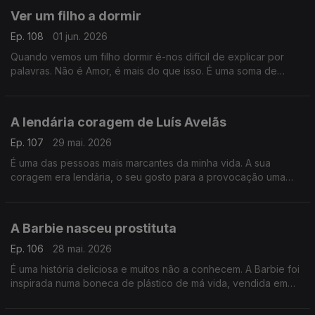
Ver um filho a dormir
Ep. 108
01 jun. 2026
Quando vemos um filho dormir é-nos difícil de explicar por
palavras. Não é Amor, é mais do que isso. É uma soma de
coisas, algumas contraditórias, algumas que nos amedrontam
A lendária coragem de Luís Avelãs
Ep. 107
29 mai. 2026
É uma das pessoas mais marcantes da minha vida. A sua
coragem era lendária, o seu gosto para a provocação uma
delícia e a sua carreira no jornalismo fala por si. Ninguém é
como Luís Avelãs
A Barbie nasceu prostituta
Ep. 106
28 mai. 2026
É uma história deliciosa e muitos não a conhecem. A Barbie foi
inspirada numa boneca de plástico de má vida, vendida em
lojas pornográficas em Berlim e Munique e que se chamava
Lilli.