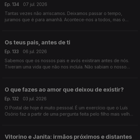
Ep. 134
07 jul. 2026
Tantas vezes não arriscamos. Deixamos passar o tempo,
juramos que é para amanhã. Acontece-nos a todos, mas o
Postal de hoje é um grito de alerta, um aviso para a vida que
nunca desacelera.
Os teus pais, antes de ti
Ep. 133
06 jul. 2026
Sabemos que os nossos pais e avós existiram antes de nós.
Tiveram uma vida que não nos incluía. Não sabiam o nosso
nome, não nos imaginavam sequer. Sabemos, mas não é linear.
O que fazes ao amor que deixou de existir?
Ep. 132
03 jul. 2026
O Postal de hoje é muito pessoal. É um exercício que o Luís
Osório faz a partir de uma pergunta feita pelo filho mais velho.
Contudo, é mais um Postal, principalmente acerca de nós que
o ouvimos e não acerca dele.
Vitorino e Janita: irmãos próximos e distantes