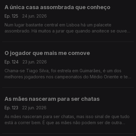
A única casa assombrada que conheço
Ep. 125
24 jun. 2026
Num lugar bastante central em Lisboa há um palacete
assombrado. Há muitos a jurar que quando anoitece se ouvem
gemidos e gritos de mulher.
O jogador que mais me comove
Ep. 124
23 jun. 2026
Chama-se Tiago Silva, foi estrela em Guimarães, é um dos
melhores jogadores nos campeonatos do Médio Oriente e tem
a história de vida mais comovente entre todas as que conheço
As mães nasceram para ser chatas
Ep. 123
22 jun. 2026
As mães nasceram para ser chatas, mas isso sinal de que tudo
está a correr bem. É que as mães não podem ser de outra
maneira, o mundo seria ainda pior se elas fossem de outra
maneira