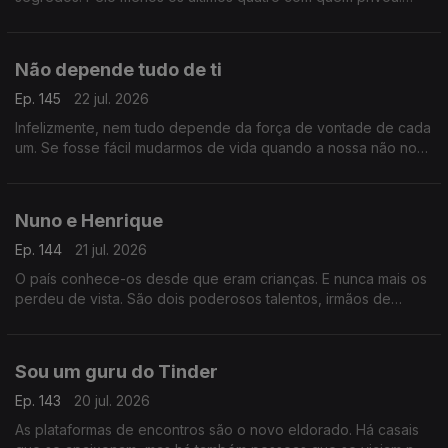
Aura Miguel é a personagem principal do Postal do Dia de
hoje.
Não depende tudo de ti
Ep. 145
22 jul. 2026
Infelizmente, nem tudo depende da força de vontade de cada
um. Se fosse fácil mudarmos de vida quando a nossa não nos
serve, todos o faríamos. Ainda assim vale a pena acreditar.
Nuno e Henrique
Ep. 144
21 jul. 2026
O país conhece-os desde que eram crianças. E nunca mais os
perdeu de vista. São dois poderosos talentos, irmãos de
sangue e a sua história foi feita de tragédia e aplausos.
Sou um guru do Tinder
Ep. 143
20 jul. 2026
As plataformas de encontros são o novo eldorado. Há casais