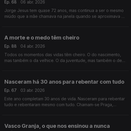
Ep. 68
06 abr. 2026
Jorge Jesus tem quase 72 anos, mas continua a ser o mesmo
miúdo que a mãe chamava na janela quando se aproximava a
hora do almoço. A mãe Elisa, a mulher da sua vida
A morte e o medo têm cheiro
Ep. 88
04 abr. 2026
Todos os momentos das vidas têm cheiro. O do nascimento,
mas também o da velhice. O da juventude, mas também o de
meia-idade. Há um cheiro para tudo, até para a proximidade
da morte.
Nasceram há 30 anos para rebentar com tudo
Ep. 67
03 abr. 2026
Este ano completam 30 anos de vida. Nasceram para rebentar
tudo e rebentaram mesmo com tudo. Chamam-se Praga,
Teatro Praga e hoje o Postal do Dia é para eles.
Vasco Granja, o que nos ensinou a nunca