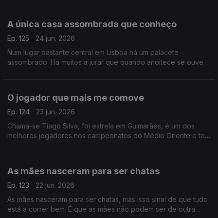
A única casa assombrada que conheço
Ep. 125
24 jun. 2026
Num lugar bastante central em Lisboa há um palacete
assombrado. Há muitos a jurar que quando anoitece se ouvem
gemidos e gritos de mulher.
O jogador que mais me comove
Ep. 124
23 jun. 2026
Chama-se Tiago Silva, foi estrela em Guimarães, é um dos
melhores jogadores nos campeonatos do Médio Oriente e tem
a história de vida mais comovente entre todas as que conheço
As mães nasceram para ser chatas
Ep. 123
22 jun. 2026
As mães nasceram para ser chatas, mas isso sinal de que tudo
está a correr bem. É que as mães não podem ser de outra