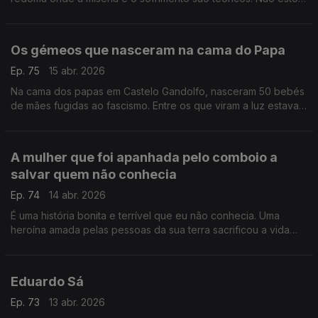
a dizer que seria diferente se fosse rico, estou a constatar um
facto
Os gémeos que nasceram na cama do Papa
Ep. 75
15 abr. 2026
Na cama dos papas em Castelo Gandolfo, nasceram 50 bebés
de mães fugidas ao fascismo. Entre os que viram a luz estavam
Eugénio Pio e Pio Eugénio, gémeos que ficaram para a história
A mulher que foi apanhada pelo comboio a
salvar quem não conhecia
Ep. 74
14 abr. 2026
É uma história bonita e terrível que eu não conhecia. Uma
heroína amada pelas pessoas da sua terra sacrificou a vida
para salvar uma outra mulher de ser esmagada por um
comboio
Eduardo Sá
Ep. 73
13 abr. 2026