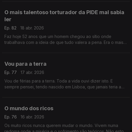
O mais talentoso torturador da PIDE mal sabia
ler
Ep. 82
18 abr. 2026
Faz hoje 52 anos que um homem chegou ao sítio onde
trabalhava com a ideia de que tudo valera a pena. Era o mais
respeitado torturador da PIDE embora mal soubesse ler
Vou para a terra
Ep. 77
17 abr. 2026
Vou de férias para a terra. Toda a vida ouvi dizer isto. E
sempre pensei, tendo nascido em Lisboa, que jamais teria a
possibilidade de dizer o mesmo do que talvez não saibam a
sorte que têm .
O mundo dos ricos
Ep. 76
16 abr. 2026
Os muito ricos nunca querem mudar o mundo. Vivem numa
redoma onde a miséria e o sofrimento são teóricos. Não estou