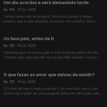
Um dia acordas e será demasiado tarde
Ep. 134
07 jul. 2026
Tantas vezes não arriscamos. Deixamos passar o tempo,
juramos que é para amanhã. Acontece-nos a todos, mas o
Postal de hoje é um grito de alerta, um aviso para a vida que
nunca desacelera.
Os teus pais, antes de ti
Ep. 133
06 jul. 2026
Sabemos que os nossos pais e avós existiram antes de nós.
Tiveram uma vida que não nos incluía. Não sabiam o nosso
nome, não nos imaginavam sequer. Sabemos, mas não é linear.
O que fazes ao amor que deixou de existir?
Ep. 132
03 jul. 2026
O Postal de hoje é muito pessoal. É um exercício que o Luís
Osório faz a partir de uma pergunta feita pelo filho mais velho.
Contudo, é mais um Postal, principalmente acerca de nós que
o ouvimos e não acerca dele.