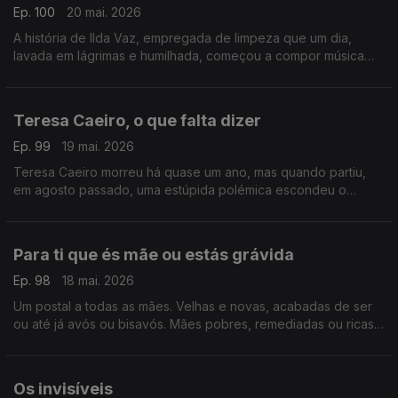
Ep. 100
20 mai. 2026
A história de Ilda Vaz, empregada de limpeza que um dia,
lavada em lágrimas e humilhada, começou a compor música
para fugir à tristeza. Vingou-se de todo o sofrimento, de toda
a perversidade
Teresa Caeiro, o que falta dizer
Ep. 99
19 mai. 2026
Teresa Caeiro morreu há quase um ano, mas quando partiu,
em agosto passado, uma estúpida polémica escondeu o
essencial. Talvez seja tempo de ser feita justiça a uma mulher
única
Para ti que és mãe ou estás grávida
Ep. 98
18 mai. 2026
Um postal a todas as mães. Velhas e novas, acabadas de ser
ou até já avós ou bisavós. Mães pobres, remediadas ou ricas.
Para ti, também. Para ti que foste mãe ou tens um bebé na
barriga
Os invisíveis