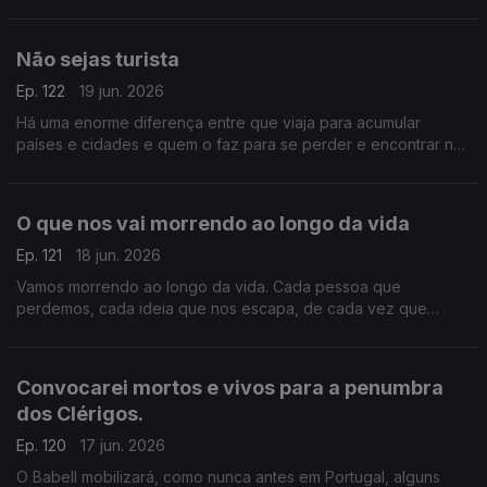
maneira, o mundo seria ainda pior se elas fossem de outra
maneira
Não sejas turista
Ep. 122
19 jun. 2026
Há uma enorme diferença entre que viaja para acumular
países e cidades e quem o faz para se perder e encontrar nos
lugares que visita. Os primeiros são turistas, os segundos
viajantes
O que nos vai morrendo ao longo da vida
Ep. 121
18 jun. 2026
Vamos morrendo ao longo da vida. Cada pessoa que
perdemos, cada ideia que nos escapa, de cada vez que
acordamos de um sonho, morremos um bocadinho ou muito
Convocarei mortos e vivos para a penumbra
dos Clérigos.
Ep. 120
17 jun. 2026
O Babell mobilizará, como nunca antes em Portugal, alguns