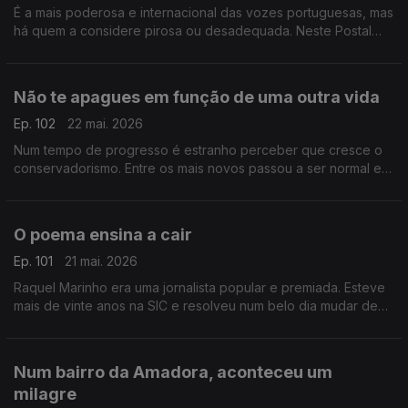
É a mais poderosa e internacional das vozes portuguesas, mas
há quem a considere pirosa ou desadequada. Neste Postal
procuramos as razões para tal destempero quando se fala de
Dulce Pontes
Não te apagues em função de uma outra vida
Ep. 102
22 mai. 2026
Num tempo de progresso é estranho perceber que cresce o
conservadorismo. Entre os mais novos passou a ser normal e
até desejável controlar namorados e namoradas. Não é normal
O poema ensina a cair
Ep. 101
21 mai. 2026
Raquel Marinho era uma jornalista popular e premiada. Esteve
mais de vinte anos na SIC e resolveu num belo dia mudar de
vida. E teve uma ideia completamente maluca: dedicar-se a
divulgar poesia
Num bairro da Amadora, aconteceu um
milagre