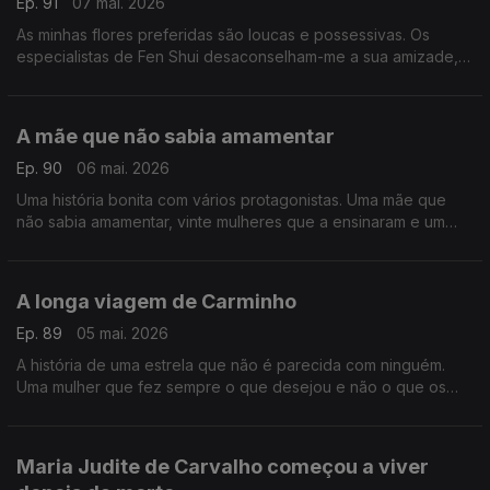
Ep. 91
07 mai. 2026
As minhas flores preferidas são loucas e possessivas. Os
especialistas de Fen Shui desaconselham-me a sua amizade,
mas eu insisto. Gosto delas exatamente como são.
A mãe que não sabia amamentar
Ep. 90
06 mai. 2026
Uma história bonita com vários protagonistas. Uma mãe que
não sabia amamentar, vinte mulheres que a ensinaram e um
filho que nasceu de uma relação com o mítico chefe de um
bando.
A longa viagem de Carminho
Ep. 89
05 mai. 2026
A história de uma estrela que não é parecida com ninguém.
Uma mulher que fez sempre o que desejou e não o que os
outros desejavam que fizesse. Carminho é a figura do Postal
do Dia
Maria Judite de Carvalho começou a viver