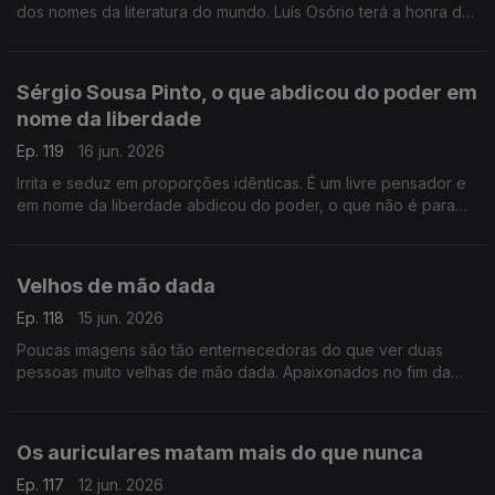
dos nomes da literatura do mundo. Luís Osório terá a honra de
encerrar o Festival e aqui anuncia que convocará mortos e
vivos
Sérgio Sousa Pinto, o que abdicou do poder em
nome da liberdade
Ep. 119
16 jun. 2026
Irrita e seduz em proporções idênticas. É um livre pensador e
em nome da liberdade abdicou do poder, o que não é para
todos. Neste Postal do Dia o retrato de Sérgio Sousa Pinto
Velhos de mão dada
Ep. 118
15 jun. 2026
Poucas imagens são tão enternecedoras do que ver duas
pessoas muito velhas de mão dada. Apaixonados no fim da
vida. Apaixonados como se estivessem no princípio ou fossem
eternos
Os auriculares matam mais do que nunca
Ep. 117
12 jun. 2026