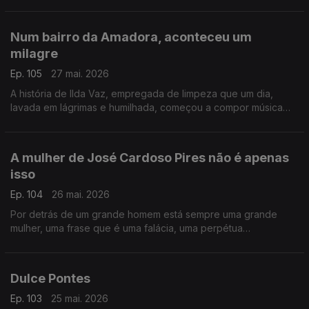
lojas pornográficas em Berlim e Munique e que se chamava
Lilli.
Num bairro da Amadora, aconteceu um
milagre
Ep. 105
27 mai. 2026
A história de Ilda Vaz, empregada de limpeza que um dia,
lavada em lágrimas e humilhada, começou a compor música
para fugir à tristeza. Vingou-se de todo o sofrimento, de toda
a perversidade
A mulher de José Cardoso Pires não é apenas
isso
Ep. 104
26 mai. 2026
Por detrás de um grande homem está sempre uma grande
mulher, uma frase que é uma falácia, uma perpétua
condenação à subalternidade. Contamos hoje a história de
Edite, a que nunca esteve atrás
Dulce Pontes
Ep. 103
25 mai. 2026