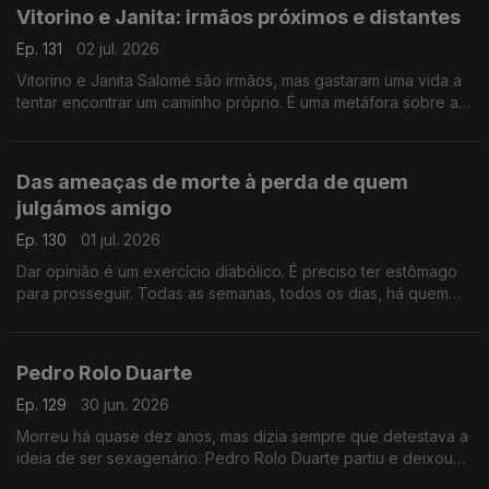
Vitorino e Janita: irmãos próximos e distantes
Ep. 131
02 jul. 2026
Vitorino e Janita Salomé são irmãos, mas gastaram uma vida a
tentar encontrar um caminho próprio. É uma metáfora sobre a
vida, por vezes temos de “matar” quem amamos para sermos
realmente livres.
Das ameaças de morte à perda de quem
julgámos amigo
Ep. 130
01 jul. 2026
Dar opinião é um exercício diabólico. É preciso ter estômago
para prosseguir. Todas as semanas, todos os dias, há quem
não goste. E há quem ameace, insulte e pressione. Espantoso
que haja tantos idiotas.
Pedro Rolo Duarte
Ep. 129
30 jun. 2026
Morreu há quase dez anos, mas dizia sempre que detestava a
ideia de ser sexagenário. Pedro Rolo Duarte partiu e deixou
um vazio por preencher… no país, jornalismo e na vida.