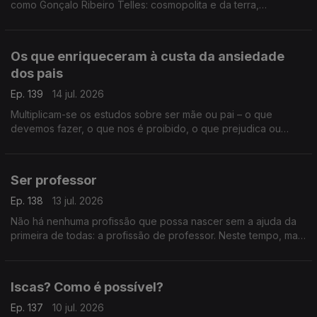
como Gonçalo Ribeiro Telles: cosmopolita e da terra,
monárquico e republicano, privilegiado e do povo, um
verdadeiro senhor.
Os que enriqueceram à custa da ansiedade
dos pais
Ep. 139
14 jul. 2026
Multiplicam-se os estudos sobre ser mãe ou pai – o que
devemos fazer, o que nos é proibido, o que prejudica ou
beneficia os nossos filhos. Uma indústria da perfeição ou um
ridículo absoluto?
Ser professor
Ep. 138
13 jul. 2026
Não há nenhuma profissão que possa nascer sem a ajuda da
primeira de todas: a profissão de professor. Neste tempo, mais
do que nunca, ser professor pode ser a chave para um mundo
decente.
Iscas? Como é possível?
Ep. 137
10 jul. 2026