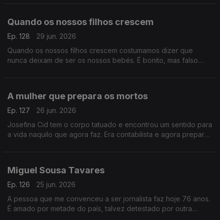
Quando os nossos filhos crescem
Ep. 128
29 jun. 2026
Quando os nossos filhos crescem costumamos dizer que
nunca deixam de ser os nossos bebés. É bonito, mas falso.
Porque eles, quando corre bem, tornam-se uma outra coisa.
A mulher que prepara os mortos
Ep. 127
26 jun. 2026
Josefina Cid tem o corpo tatuado e encontrou um sentido para
a vida naquilo que agora faz. Era contabilista e agora prepara
os mortos para a sua última despedida. É para ela o Postal do
Dia.
Miguel Sousa Tavares
Ep. 126
25 jun. 2026
A pessoa que me convenceu a ser jornalista faz hoje 76 anos.
É amado por metade do país, talvez detestado por outra
metade. Mas é único, radicalmente solitário, livre e indomável.