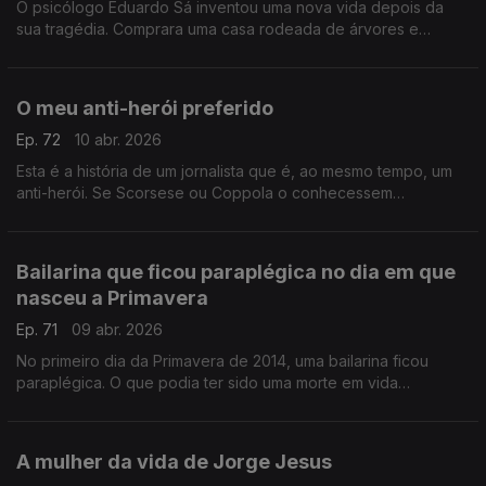
O psicólogo Eduardo Sá inventou uma nova vida depois da
sua tragédia. Comprara uma casa rodeada de árvores e
silêncio, mas uma queda condenou-o a uma cadeira de rodas
O meu anti-herói preferido
Ep. 72
10 abr. 2026
Esta é a história de um jornalista que é, ao mesmo tempo, um
anti-herói. Se Scorsese ou Coppola o conhecessem
realizariam um filme sobre a sua vida. Chama-se José Plácido
Júnior
Bailarina que ficou paraplégica no dia em que
nasceu a Primavera
Ep. 71
09 abr. 2026
No primeiro dia da Primavera de 2014, uma bailarina ficou
paraplégica. O que podia ter sido uma morte em vida
transformou-se num ato revolucionário e artístico.
A mulher da vida de Jorge Jesus