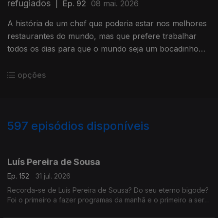
refugiados
|
Ep. 92
08 mai. 2026
A história de um chef que poderia estar nos melhores
restaurantes do mundo, mas que prefere trabalhar
todos os dias para que o mundo seja um bocadinho
melhor. Ele faz a sua parte.
opções
597
episódios disponíveis
942692
938383
935488
931472
927698
923874
919705
916474
912651
Luís Pereira de Sousa
Ep. 152
31 jul. 2026
Recorda-se de Luís Pereira de Sousa? Do seu eterno bigode?
Foi o primeiro a fazer programas da manhã e o primeiro a ser
condenado, depois do 25 de Abril, por abuso da liberdade de