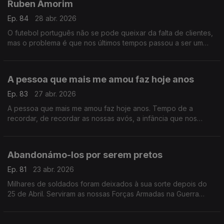
Ruben Amorim
Ep. 84
28 abr. 2026
O futebol português não se pode queixar da falta de clientes,
mas o problema é que nos últimos tempos passou a ser um
produto caro. E por causa disso apareceu a pirataria que tem
vindo a retirar tanto dinheiro ao futebol
A pessoa que mais me amou faz hoje anos
Ep. 83
27 abr. 2026
A pessoa que mais me amou faz hoje anos. Tempo de a
recordar, de recordar as nossas avós, a infância que nos
escapou, a memória do que em nós nunca deixará de ser vida
.
Abandonámo-los por serem pretos
Ep. 81
23 abr. 2026
Milhares de soldados foram deixados à sua sorte depois do
25 de Abril. Serviram as nossas Forças Armadas na Guerra
Colonial, mas eram pretos e não tiveram lugar no avião de
regresso.