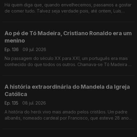
Há quem diga que, quando envelhecemos, passamos a gostar
de comer tudo. Talvez seja verdade pois, até ontem, Luís
Osório detestava iscas. Adorou comê-las, mas ficou confuso e
perturbado.
Ao pé de Tó Madeira, Cristiano Ronaldo era um
menino
Ep. 136
09 jul. 2026
Na passagem do século XX para XXI, um português era mais
conhecido do que todos os outros. Chamava-se Tó Madeira e
o seu nome ainda é uma lenda nos cinco continentes.
A história extraordinária do Mandela da Igreja
Católica
Ep. 135
08 jul. 2026
A história do herói vivo mais amado pelos cristãos. Um padre
albanês, nomeado cardeal por Francisco, que esteve 28 anos
preso e foi barbaramente torturado pelo regime albanês.