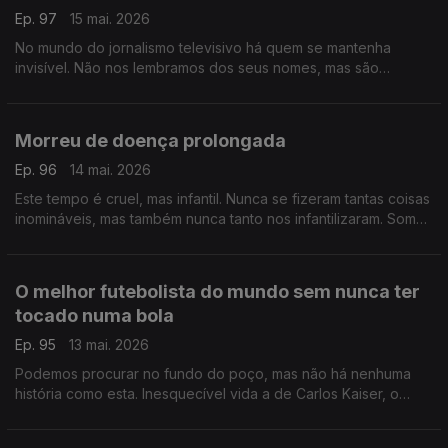
Ep. 97
15 mai. 2026
No mundo do jornalismo televisivo há quem se mantenha
invisível. Não nos lembramos dos seus nomes, mas são
essenciais, guardam a essência da profissão e a sua coragem
é lendária
Morreu de doença prolongada
Ep. 96
14 mai. 2026
Este tempo é cruel, mas infantil. Nunca se fizeram tantas coisas
inomináveis, mas também nunca tanto nos infantilizaram. Somos
crianças num recreio de escola primária, talvez seja altura de
crescer
O melhor futebolista do mundo sem nunca ter
tocado numa bola
Ep. 95
13 mai. 2026
Podemos procurar no fundo do poço, mas não há nenhuma
história como esta. Inesquecível vida a de Carlos Kaiser, o
melhor futebolista do mundo sem nunca ter tocado numa bola.