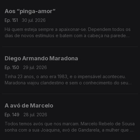
imprensa.
Aos “pinga-amor”
Ep. 151
30 jul. 2026
Há quem esteja sempre a apaixonar-se. Dependem todos os
dias de novos estímulos e batem com a cabeça na parede
quando são tocados pela solidão. Este postal é dedicado aos
“pinga-amor”.
Diego Armando Maradona
Ep. 150
29 jul. 2026
Tinha 23 anos, o ano era 1983, e o impensável aconteceu.
Maradona viajou clandestino e sem o conhecimento do seu
clube e acabou em Viseu a jantar um churrasco de cabrito no
Casablanca.
A avó de Marcelo
Ep. 149
28 jul. 2026
Todos temos avós que nos marcam. Marcelo Rebelo de Sousa
sonha com a sua Joaquina, avó de Gandarela, a mulher que o
obrigou a descobrir que a felicidade era possível.