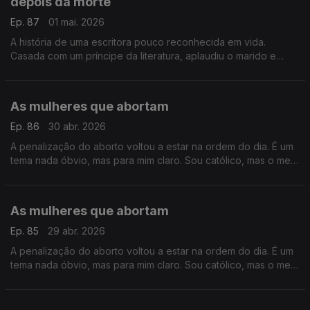
depois da morte
Ep. 87
01 mai. 2026
A história de uma escritora pouco reconhecida em vida.
Casada com um príncipe da literatura, aplaudiu o marido e
ficou na sua sombra, mas a morte ofereceu-lhe uma segunda
vida
As mulheres que abortam
Ep. 86
30 abr. 2026
A penalização do aborto voltou a estar na ordem do dia. É um
tema nada óbvio, mas para mim claro. Sou católico, mas o meu
pensamento foi moldado pelas minhas amigas que abortaram
As mulheres que abortam
Ep. 85
29 abr. 2026
A penalização do aborto voltou a estar na ordem do dia. É um
tema nada óbvio, mas para mim claro. Sou católico, mas o meu
pensamento foi moldado pelas minhas amigas que abortaram.