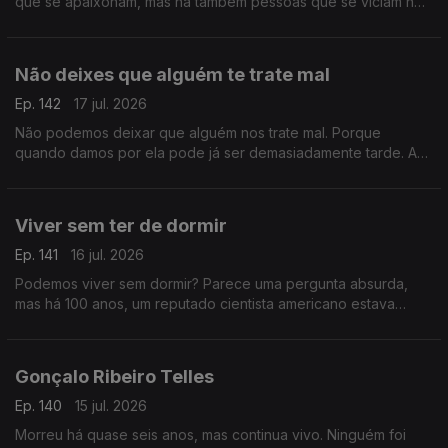
que se apaixonam, mas há também pessoas que se viciam no
sexo de uma noite. Luís Osório não frequenta, mas soube que
é um guru
Não deixes que alguém te trate mal
Ep. 142
17 jul. 2026
Não podemos deixar que alguém nos trate mal. Porque
quando damos por ela pode já ser demasiadamente tarde. A
vida e a felicidade possível também passa por lutar por esta
premissa.
Viver sem ter de dormir
Ep. 141
16 jul. 2026
Podemos viver sem dormir? Parece uma pergunta absurda,
mas há 100 anos, um reputado cientista americano estava
convencido de que sim. E o mundo parou para seguir a sua
experiência.
Gonçalo Ribeiro Telles
Ep. 140
15 jul. 2026
Morreu há quase seis anos, mas continua vivo. Ninguém foi