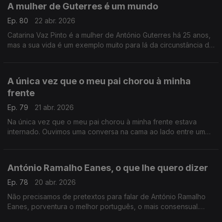
A mulher de Guterres é um mundo
Ep. 80
22 abr. 2026
Catarina Vaz Pinto é a mulher de António Guterres há 25 anos,
mas a sua vida é um exemplo muito para lá da circunstância de
uma relação com um dos homens mais mediáticos do mundo .
A única vez que o meu pai chorou à minha
frente
Ep. 79
21 abr. 2026
Na única vez que o meu pai chorou à minha frente estava
internado. Ouvimos uma conversa na cama ao lado entre um
filho e uma mãe. Recordo-a hoje, para que também possas
chorar.
António Ramalho Eanes, o que lhe quero dizer
Ep. 78
20 abr. 2026
Não precisamos de pretextos para falar de António Ramalho
Eanes, porventura o melhor português, o mais consensual.
Escrevo hoje o postal com tudo o que lhe quero dizer.