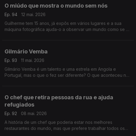
O miúdo que mostra o mundo sem nós
Ep. 94
12 mai. 2026
Guilherme tem 15 anos, já expôs em vários lugares e a sua
máquina fotográfica ajuda-o a observar um mundo como se o
ser humano não existisse. Desde os 11 que se embrenhou na
floresta.
Gilmário Vemba
Ep. 93
11 mai. 2026
Gilmário Vemba é um talento e uma estrela em Angola e
Portugal, mas o que o fez ser diferente? O que aconteceu na
sua vida de criança pobre no bairro de Sambizanga?
O chef que retira pessoas da rua e ajuda
refugiados
Ep. 92
08 mai. 2026
A história de um chef que poderia estar nos melhores
restaurantes do mundo, mas que prefere trabalhar todos os
dias para que o mundo seja um bocadinho melhor. Ele faz a