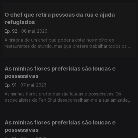
sua parte.
O chef que retira pessoas da rua e ajuda
refugiados
Ep. 92
08 mai. 2026
A história de um chef que poderia estar nos melhores
restaurantes do mundo, mas que prefere trabalhar todos os
dias para que o mundo seja um bocadinho melhor. Ele faz a
sua parte.
As minhas flores preferidas são loucas e
possessivas
Ep. 91
07 mai. 2026
As minhas flores preferidas são loucas e possessivas. Os
especialistas de Fen Shui desaconselham-me a sua amizade,
mas eu insisto. Gosto delas exatamente como são.
As minhas flores preferidas são loucas e
possessivas