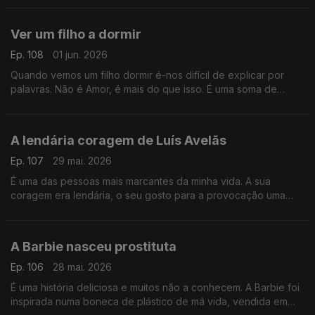
livre
Ver um filho a dormir
Ep. 108
01 jun. 2026
Quando vemos um filho dormir é-nos difícil de explicar por
palavras. Não é Amor, é mais do que isso. É uma soma de
coisas, algumas contraditórias, algumas que nos amedrontam
A lendária coragem de Luís Avelãs
Ep. 107
29 mai. 2026
É uma das pessoas mais marcantes da minha vida. A sua
coragem era lendária, o seu gosto para a provocação uma
delícia e a sua carreira no jornalismo fala por si. Ninguém é
como Luís Avelãs
A Barbie nasceu prostituta
Ep. 106
28 mai. 2026
É uma história deliciosa e muitos não a conhecem. A Barbie foi
inspirada numa boneca de plástico de má vida, vendida em