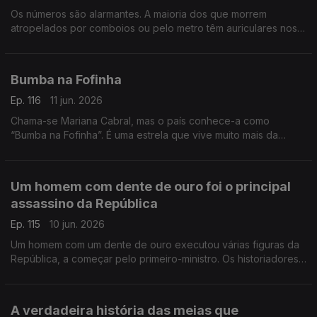
Os números são alarmantes. A maioria dos que morrem
atropelados por comboios ou pelo metro têm auriculares nos
ouvidos. Mas a morte não é o único perigo
Bumba na Fofinha
Ep. 116
11 jun. 2026
Chama-se Mariana Cabral, mas o país conhece-a como
“Bumba na Fofinha”. É uma estrela que vive muito mais da
sombra do que das luzes, mas da sua imperfeição fez nascer
um mundo novo
Um homem com dente de ouro foi o principal
assassino da República
Ep. 115
10 jun. 2026
Um homem com um dente de ouro executou várias figuras da
República, a começar pelo primeiro-ministro. Os historiadores
chamaram a “Noite Sangrenta” a essa madrugada de 1921
A verdadeira história das meias que